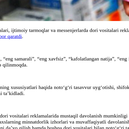
ri, ijtimoiy tarmoqlar va messenjerlarda dori vositalari rekla
ibor qaratdi
.
, “eng samarali”, “eng xavfsiz”, “kafolatlangan natija”, “eng i
ib qilinmoqda.
ing xususiyatlari haqida noto‘g‘ri tasavvur uyg‘otishi, shifo
 ta’kidladi.
i vositalari reklamalarida mustaqil davolanish mumkinligi ha
xslarning minnatdorlik izhorlari va muvaffaqiyatli davolanish 
ini da’vo qilish hamda boshqa dori vositalari bilan noto‘g‘ri ta