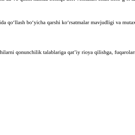
rida qo‘llash bo‘yicha qarshi ko‘rsatmalar mavjudligi va mutax
larni qonunchilik talablariga qat’iy rioya qilishga, fuqarolarn