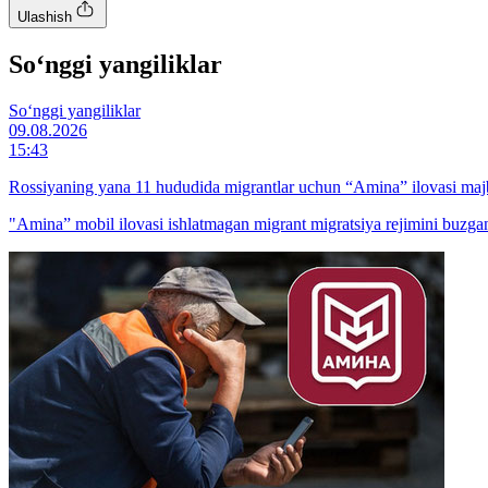
Ulashish
So‘nggi yangiliklar
So‘nggi yangiliklar
09.08.2026
15:43
Rossiyaning yana 11 hududida migrantlar uchun “Amina” ilovasi majb
"Amina” mobil ilovasi ishlatmagan migrant migratsiya rejimini buzga