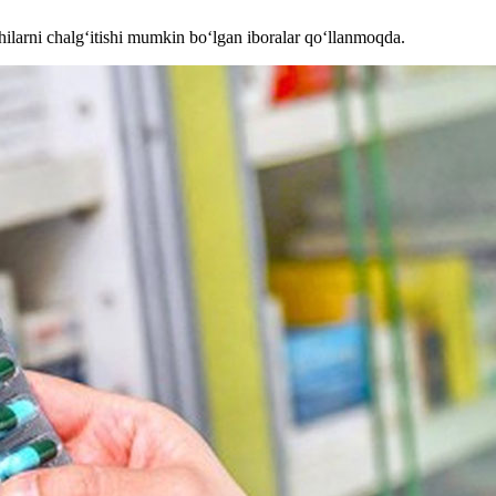
chilarni chalg‘itishi mumkin bo‘lgan iboralar qo‘llanmoqda.