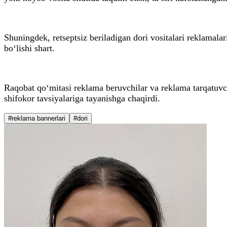
Shuningdek, retseptsiz beriladigan dori vositalari reklamala
bo‘lishi shart.
Raqobat qo‘mitasi reklama beruvchilar va reklama tarqatuvchi
shifokor tavsiyalariga tayanishga chaqirdi.
#reklama bannerlari
#dori