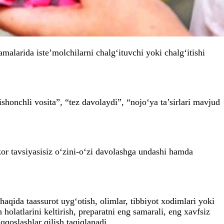
malarida iste’molchilarni chalg‘ituvchi yoki chalg‘itishi
shonchli vosita”, “tez davolaydi”, “nojo‘ya ta’sirlari mavjud
kor tavsiyasisiz o‘zini-o‘zi davolashga undashi hamda
qida taassurot uyg‘otish, olimlar, tibbiyot xodimlari yoki
holatlarini keltirish, preparatni eng samarali, eng xavfsiz
qqoslashlar qilish taqiqlanadi.