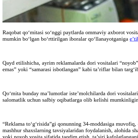
Raqobat qo‘mitasi so‘nggi paytlarda ommaviy axborot vositala
mumkin bo‘lgan bo‘rttirilgan iboralar qo‘llanayotganiga
e’t
Qayd etilishicha, ayrim reklamalarda dori vositalari “noyob”
emas” yoki “samarasi isbotlangan” kabi ta’riflar bilan targ‘
Qo‘mita bunday ma’lumotlar iste’molchilarda dori vositalarin
salomatlik uchun salbiy oqibatlarga olib kelishi mumkinligini
“Reklama to‘g‘risida”gi qonunning 34-moddasiga muvofiq, dor
mashhur shaxslarning tavsiyalaridan foydalanish, alohida sha
yoki noyob vosita sifatida taqdim etish, ta’siri kafolatlangan