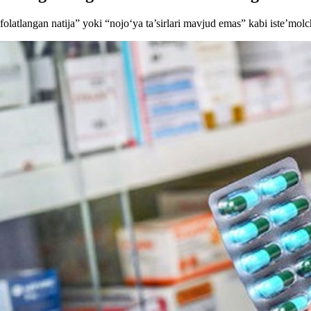
folatlangan natija” yoki “nojo‘ya ta’sirlari mavjud emas” kabi iste’mol