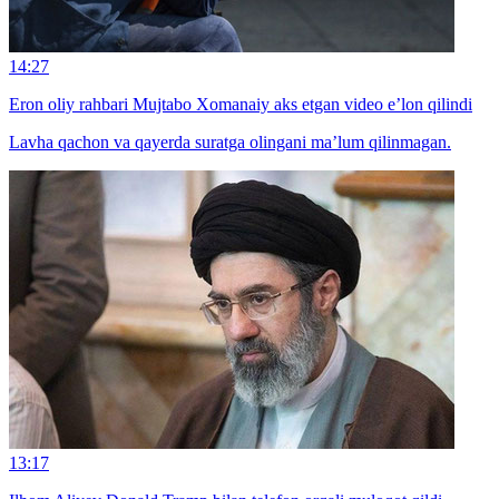
14:27
Eron oliy rahbari Mujtabo Xomanaiy aks etgan video e’lon qilindi
Lavha qachon va qayerda suratga olingani ma’lum qilinmagan.
13:17