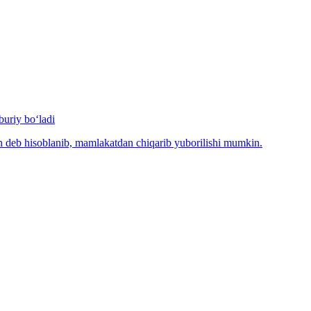
uriy bo‘ladi
n deb hisoblanib, mamlakatdan chiqarib yuborilishi mumkin.