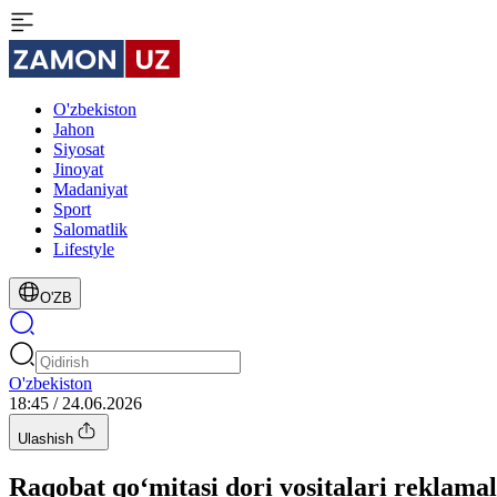
O'zbekiston
Jahon
Siyosat
Jinoyat
Madaniyat
Sport
Salomatlik
Lifestyle
O'ZB
O'zbekiston
18:45 / 24.06.2026
Ulashish
Raqobat qo‘mitasi dori vositalari reklamal