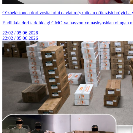
O‘zbekistonda dori vositalarini davlat ro‘yxatidan o‘tkazish bo‘yicha y
Endilikda dori tarkibidagi GMO va hayvon xomashyosidan olingan modd
22:02 / 05.06.2026
22:02 / 05.06.2026