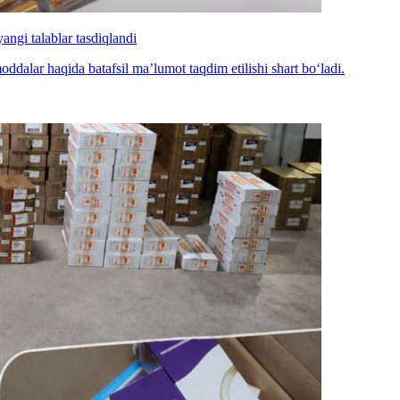
angi talablar tasdiqlandi
alar haqida batafsil ma’lumot taqdim etilishi shart bo‘ladi.