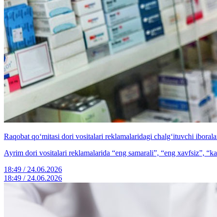
Raqobat qo‘mitasi dori vositalari reklamalaridagi chalg‘ituvchi iboral
Ayrim dori vositalari reklamalarida “eng samarali”, “eng xavfsiz”, “ka
18:49 / 24.06.2026
18:49 / 24.06.2026