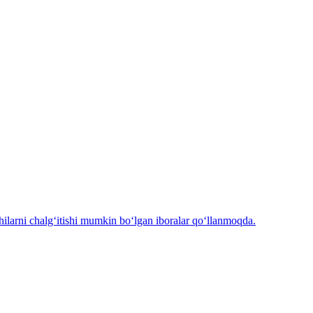
chilarni chalg‘itishi mumkin bo‘lgan iboralar qo‘llanmoqda.