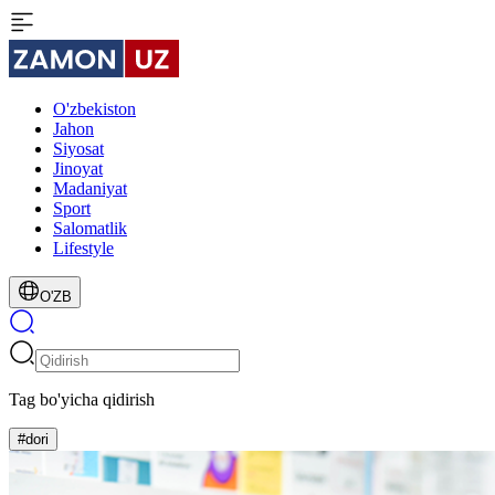
O'zbekiston
Jahon
Siyosat
Jinoyat
Madaniyat
Sport
Salomatlik
Lifestyle
O'ZB
Tag bo'yicha qidirish
#dori