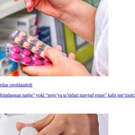
ardan ogohlantirdi
folatlangan natija” yoki “nojo‘ya ta’sirlari mavjud emas” kabi iste’mol