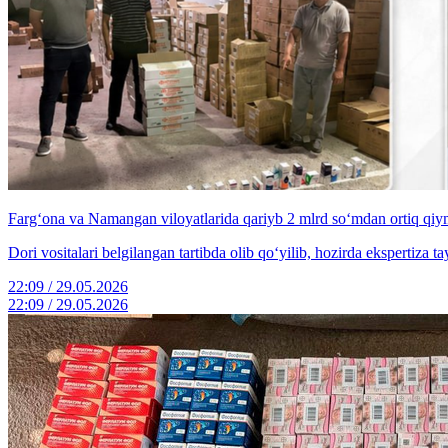
Farg‘ona va Namangan viloyatlarida qariyb 2 mlrd so‘mdan ortiq qiy
Dori vositalari belgilangan tartibda olib qo‘yilib, hozirda ekspertiza t
22:09 / 29.05.2026
22:09 / 29.05.2026