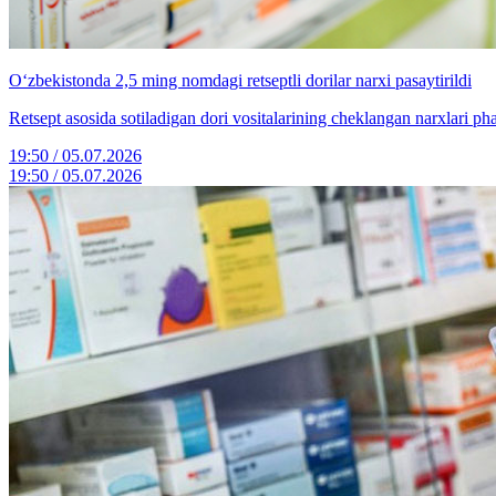
O‘zbekistonda 2,5 ming nomdagi retseptli dorilar narxi pasaytirildi
Retsept asosida sotiladigan dori vositalarining cheklangan narxlari ph
19:50 / 05.07.2026
19:50 / 05.07.2026