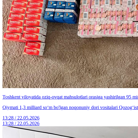
Toshkent viloyatida oziq-ovqat mahsulotlari orasiga yashirilgan 95 min
Qiymati 1,3 milliard so‘m bo'lgan noqonuniy dori vositalari Qozog‘ist
13:28 / 22.05.2026
13:28 / 22.05.2026