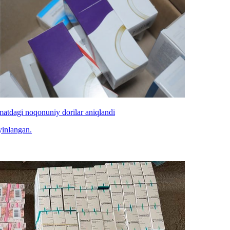
matdagi noqonuniy dorilar aniqlandi
ayinlangan.