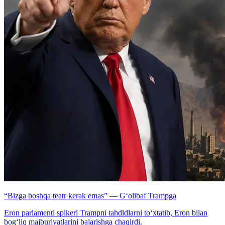
“Bizga boshqa teatr kerak emas” — G‘olibaf Trampga
Eron parlamenti spikeri Trampni tahdidlarni to‘xtatib, Eron bilan
bog‘liq majburiyatlarini bajarishga chaqirdi.