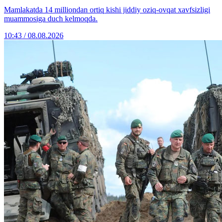
Mamlakatda 14 milliondan ortiq kishi jiddiy oziq-ovqat xavfsizligi
muammosiga duch kelmoqda.
10:43 / 08.08.2026