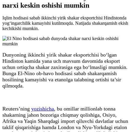
narxi keskin oshishi mumkin
Iqlim hodisasi sabab ikkinchi yirik shakar eksportchisi Hindistonda
yog‘ingarchilik kamayishi kutilmoqda. Natijada shakarqamish ekish
kechikishi mumkin.
Dunyoning ikkinchi yirik shakar eksportchisi bo‘lgan
Hindiston kamida yana uch mavsum davomida eksport
uchun ortiqcha shakar zaxirasiga ega bo‘lmasligi mumkin.
Bunga El-Nino ob-havo hodisasi sabab shakarqamish
hosilining kamayishi va etanolga talabning ortishi ta’sir
qilmoqda.
Reuters’ning
yozishicha
, bu omillar millionlab tonna
shakarning jahon bozoriga chiqmay qolishiga, Osiyo,
Afrika va Yaqin Sharqdagi import qiluvchi davlatlar uchun
taklif qisqarishiga hamda London va Nyu-Yorkdagi etalon