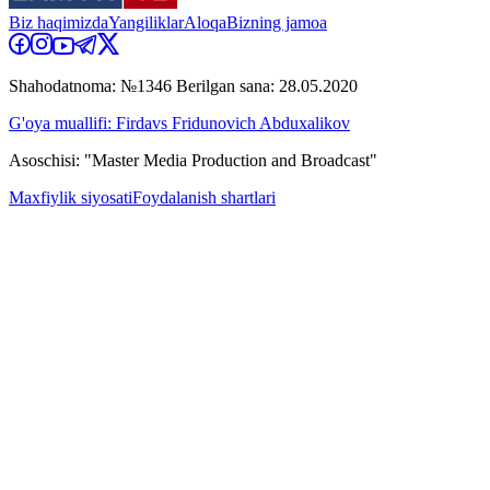
Biz haqimizda
Yangiliklar
Aloqa
Bizning jamoa
Shahodatnoma: №1346 Berilgan sana: 28.05.2020
G'oya muallifi: Firdavs Fridunovich Abduxalikov
Asoschisi: "Master Media Production and Broadcast"
Maxfiylik siyosati
Foydalanish shartlari