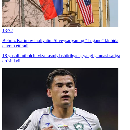
13:32
Behruz Karimov faoliyatini Shveysariyaning “Lugano” klubida
davom ettiradi
18 yoshli futbolchi viza rasmiylashtirilgach, yangi jamoasi safiga
qo‘shiladi.