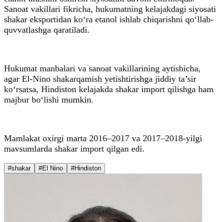
Sanoat vakillari fikricha, hukumatning kelajakdagi siyosati
shakar eksportidan ko‘ra etanol ishlab chiqarishni qo‘llab-
quvvatlashga qaratiladi.
Hukumat manbalari va sanoat vakillarining aytishicha,
agar El-Nino shakarqamish yetishtirishga jiddiy ta’sir
ko‘rsatsa, Hindiston kelajakda shakar import qilishga ham
majbur bo‘lishi mumkin.
Mamlakat oxirgi marta 2016–2017 va 2017–2018-yilgi
mavsumlarda shakar import qilgan edi.
#shakar
#El Nino
#Hindiston