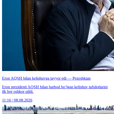
Eron AQSH bilan kelishuvga tayyor edi — Pezeshkian
Eron prezidenti AQSH bilan barbod bo‘lgan kelishuv tafsilotlarini
ilk bor oshkor qildi.
11:16 / 08.08.2026