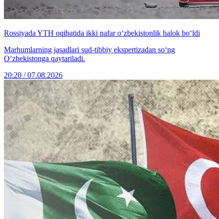
Rossiyada YTH oqibatida ikki nafar o‘zbekistonlik halok bo‘ldi
Marhumlarning jasadlari sud-tibbiy ekspertizadan so‘ng
O‘zbekistonga qaytariladi.
20:20 / 07.08.2026