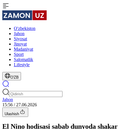
O'zbekiston
Jahon
Siyosat
Jinoyat
Madaniyat
Sport
Salomatlik
Lifestyle
O'ZB
Jahon
15:56 / 27.06.2026
Ulashish
El Nino hodisasi sabab dunyoda shakar