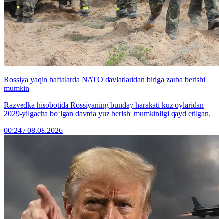
Rossiya yaqin haftalarda NATO davlatlaridan biriga zarba berishi
mumkin
Razvedka hisobotida Rossiyaning bunday harakati kuz oylaridan
2029-yilgacha bo‘lgan davrda yuz berishi mumkinligi qayd etilgan.
00:24 / 08.08.2026