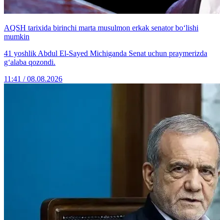
AQSH tarixida birinchi marta musulmon erkak senator bo‘lishi
mumkin
41 yoshlik Abdul El-Sayed Michiganda Senat uchun praymerizda
g‘alaba qozondi.
11:41 / 08.08.2026