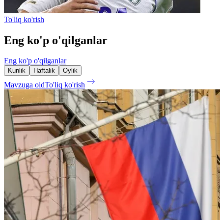
To'liq ko'rish
Eng ko'p o'qilganlar
Eng ko'p o'qilganlar
Kunlik
Haftalik
Oylik
Mavzuga oid
To'liq ko'rish