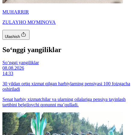
MUHARRIR
ZULAYHO MO'MINOVA
Ulashish
So‘nggi yangiliklar
So‘nggi yangiliklar
08.08.2026
14:33
30 yildan ortiq xizmat qilgan harbiylarning pensiyasi 100 foizgacha
oshiriladi
Senat harbiy xizmatchilar va ularning oilalariga pensiya tayinlash
tartibini belgilovchi qonunni ma’qulladi.