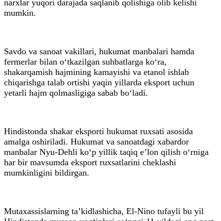
narxlar yuqori darajada saqlanib qolishiga olib kelishi
mumkin.
Savdo va sanoat vakillari, hukumat manbalari hamda
fermerlar bilan o‘tkazilgan suhbatlarga ko‘ra,
shakarqamish hajmining kamayishi va etanol ishlab
chiqarishga talab ortishi yaqin yillarda eksport uchun
yetarli hajm qolmasligiga sabab bo‘ladi.
Hindistonda shakar eksporti hukumat ruxsati asosida
amalga oshiriladi. Hukumat va sanoatdagi xabardor
manbalar Nyu-Dehli ko‘p yillik taqiq e’lon qilish o‘rniga
har bir mavsumda eksport ruxsatlarini cheklashi
mumkinligini bildirgan.
Mutaxassislarning ta’kidlashicha, El-Nino tufayli bu yil