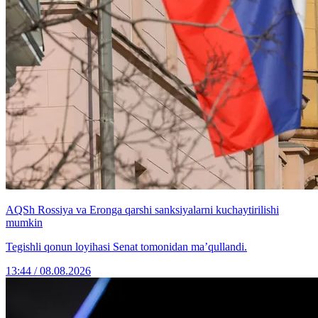
AQSh Rossiya va Eronga qarshi sanksiyalarni kuchaytirilishi
mumkin
Tegishli qonun loyihasi Senat tomonidan ma’qullandi.
13:44 / 08.08.2026