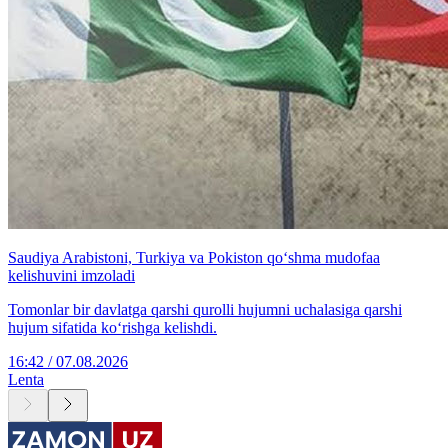
Saudiya Arabistoni, Turkiya va Pokiston qo‘shma mudofaa
kelishuvini imzoladi
Tomonlar bir davlatga qarshi qurolli hujumni uchalasiga qarshi
hujum sifatida ko‘rishga kelishdi.
16:42 / 07.08.2026
Lenta