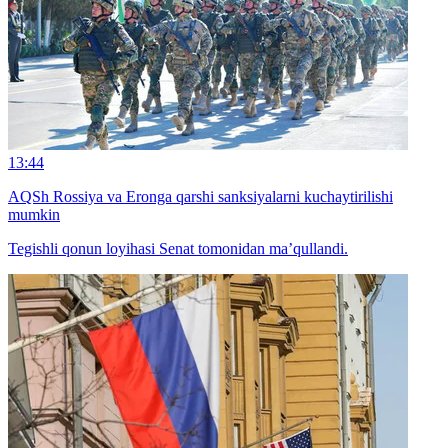
13:44
AQSh Rossiya va Eronga qarshi sanksiyalarni kuchaytirilishi
mumkin
Tegishli qonun loyihasi Senat tomonidan ma’qullandi.