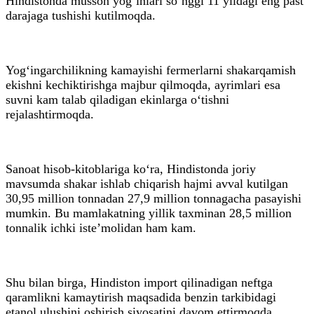
Hindistonda musson yog‘inlari so‘nggi 11 yildagi eng past
darajaga tushishi kutilmoqda.
Yog‘ingarchilikning kamayishi fermerlarni shakarqamish
ekishni kechiktirishga majbur qilmoqda, ayrimlari esa
suvni kam talab qiladigan ekinlarga o‘tishni
rejalashtirmoqda.
Sanoat hisob-kitoblariga ko‘ra, Hindistonda joriy
mavsumda shakar ishlab chiqarish hajmi avval kutilgan
30,95 million tonnadan 27,9 million tonnagacha pasayishi
mumkin. Bu mamlakatning yillik taxminan 28,5 million
tonnalik ichki iste’molidan ham kam.
Shu bilan birga, Hindiston import qilinadigan neftga
qaramlikni kamaytirish maqsadida benzin tarkibidagi
etanol ulushini oshirish siyosatini davom ettirmoqda.