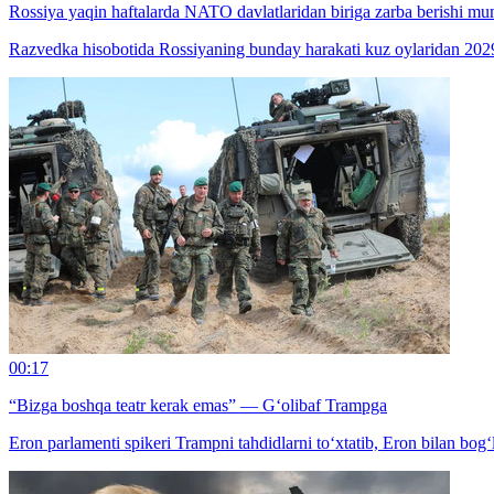
Rossiya yaqin haftalarda NATO davlatlaridan biriga zarba berishi m
Razvedka hisobotida Rossiyaning bunday harakati kuz oylaridan 2029
00:17
“Bizga boshqa teatr kerak emas” — G‘olibaf Trampga
Eron parlamenti spikeri Trampni tahdidlarni to‘xtatib, Eron bilan bog‘l