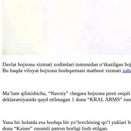
Davlat bojxona xizmati xodimlari tomonidan o‘tkazilgan boj
Bu haqda viloyat bojxona boshqarmasi matbuot xizmati
xab
Ma’lum qilinishicha, “Navoiy” chegara bojxona posti orqali
deklaratsiyasida qayd etilmagan 1 dona “KRAL ARMS” rusu
Yana bir holatda esa boshqa bir yo‘lovchining qo‘l yuklar
dona “Kaiser” rusumli patron borligi fosh etilgan.