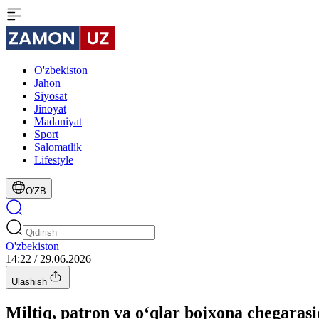
O'zbekiston
Jahon
Siyosat
Jinoyat
Madaniyat
Sport
Salomatlik
Lifestyle
O'ZB
O'zbekiston
14:22 / 29.06.2026
Ulashish
Miltiq, patron va o‘qlar bojxona chegaras