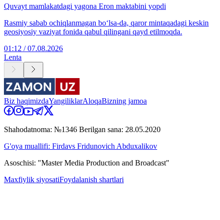
Quvayt mamlakatdagi yagona Eron maktabini yopdi
Rasmiy sabab ochiqlanmagan bo‘lsa-da, qaror mintaqadagi keskin
geosiyosiy vaziyat fonida qabul qilingani qayd etilmoqda.
01:12 / 07.08.2026
Lenta
Biz haqimizda
Yangiliklar
Aloqa
Bizning jamoa
Shahodatnoma: №1346 Berilgan sana: 28.05.2020
G'oya muallifi: Firdavs Fridunovich Abduxalikov
Asoschisi: "Master Media Production and Broadcast"
Maxfiylik siyosati
Foydalanish shartlari