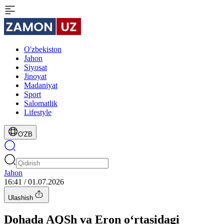
O'zbekiston
Jahon
Siyosat
Jinoyat
Madaniyat
Sport
Salomatlik
Lifestyle
O'ZB
Jahon
16:41 / 01.07.2026
Ulashish
Dohada AQSh va Eron o‘rtasidagi