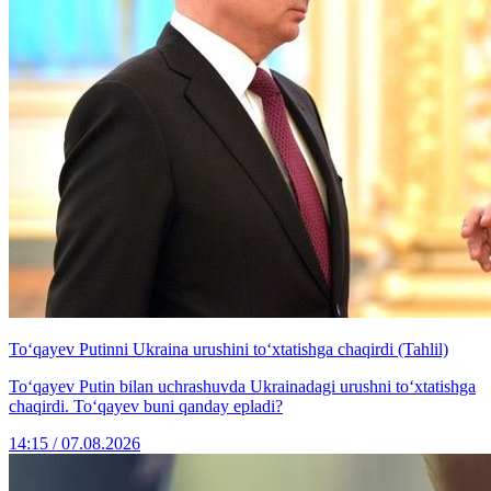
To‘qayev Putinni Ukraina urushini to‘xtatishga chaqirdi (Tahlil)
To‘qayev Putin bilan uchrashuvda Ukrainadagi urushni to‘xtatishga
chaqirdi. To‘qayev buni qanday epladi?
14:15 / 07.08.2026