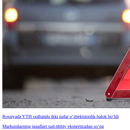
Rossiyada YTH oqibatida ikki nafar o‘zbekistonlik halok bo‘ldi
Marhumlarning jasadlari sud-tibbiy ekspertizadan so‘ng