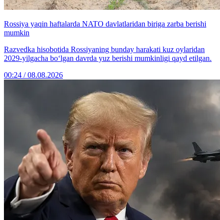
Rossiya yaqin haftalarda NATO davlatlaridan biriga zarba berishi
mumkin
Razvedka hisobotida Rossiyaning bunday harakati kuz oylaridan
2029-yilgacha bo‘lgan davrda yuz berishi mumkinligi qayd etilgan.
00:24 / 08.08.2026