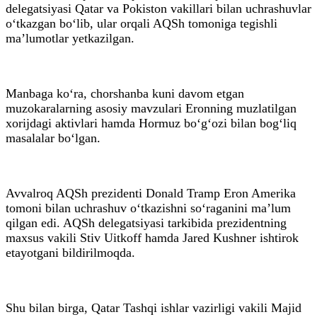
delegatsiyasi Qatar va Pokiston vakillari bilan uchrashuvlar
o‘tkazgan bo‘lib, ular orqali AQSh tomoniga tegishli
ma’lumotlar yetkazilgan.
Manbaga ko‘ra, chorshanba kuni davom etgan
muzokaralarning asosiy mavzulari Eronning muzlatilgan
xorijdagi aktivlari hamda Hormuz bo‘g‘ozi bilan bog‘liq
masalalar bo‘lgan.
Avvalroq AQSh prezidenti Donald Tramp Eron Amerika
tomoni bilan uchrashuv o‘tkazishni so‘raganini ma’lum
qilgan edi. AQSh delegatsiyasi tarkibida prezidentning
maxsus vakili Stiv Uitkoff hamda Jared Kushner ishtirok
etayotgani bildirilmoqda.
Shu bilan birga, Qatar Tashqi ishlar vazirligi vakili Majid