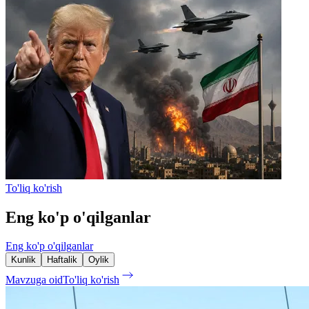
To'liq ko'rish
Eng ko'p o'qilganlar
Eng ko'p o'qilganlar
Kunlik
Haftalik
Oylik
Mavzuga oid
To'liq ko'rish