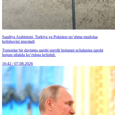
Saudiya Arabistoni, Turkiya va Pokiston qo‘shma mudofaa
kelishuvini imzoladi
Tomonlar bir davlatga qarshi qurolli hujumni uchalasiga qarshi
hujum sifatida ko‘rishga kelishdi.
16:42 / 07.08.2026