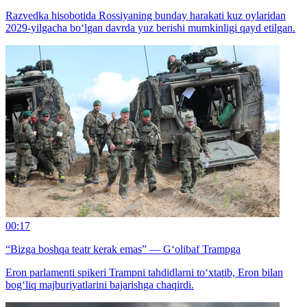
Razvedka hisobotida Rossiyaning bunday harakati kuz oylaridan
2029-yilgacha bo‘lgan davrda yuz berishi mumkinligi qayd etilgan.
00:17
“Bizga boshqa teatr kerak emas” — G‘olibaf Trampga
Eron parlamenti spikeri Trampni tahdidlarni to‘xtatib, Eron bilan
bog‘liq majburiyatlarini bajarishga chaqirdi.