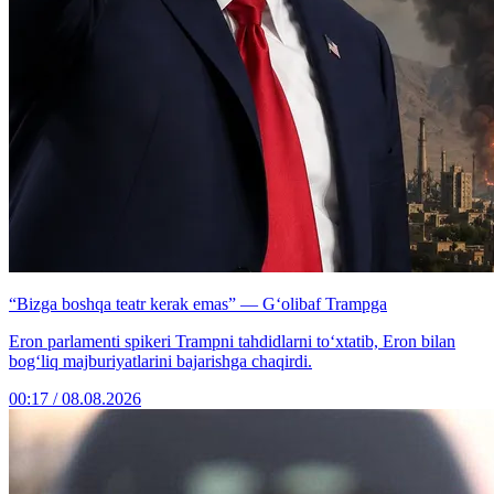
“Bizga boshqa teatr kerak emas” — G‘olibaf Trampga
Eron parlamenti spikeri Trampni tahdidlarni to‘xtatib, Eron bilan
bog‘liq majburiyatlarini bajarishga chaqirdi.
00:17 / 08.08.2026