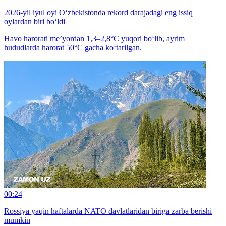
2026-yil iyul oyi O‘zbekistonda rekord darajadagi eng issiq
oylardan biri bo‘ldi
Havo harorati me’yordan 1,3–2,8°C yuqori bo‘lib, ayrim
hududlarda harorat 50°C gacha ko‘tarilgan.
00:24
Rossiya yaqin haftalarda NATO davlatlaridan biriga zarba berishi
mumkin