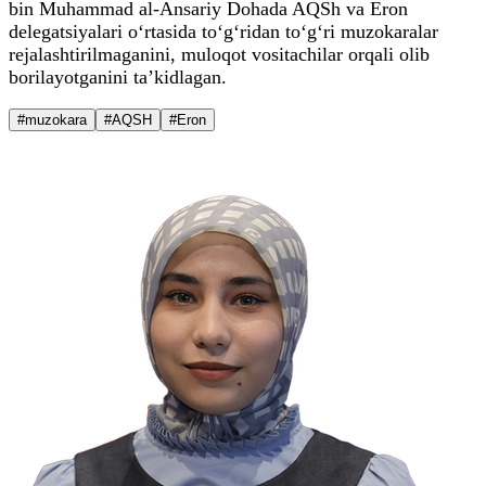
bin Muhammad al-Ansariy Dohada AQSh va Eron
delegatsiyalari o‘rtasida to‘g‘ridan to‘g‘ri muzokaralar
rejalashtirilmaganini, muloqot vositachilar orqali olib
borilayotganini ta’kidlagan.
#muzokara
#AQSH
#Eron