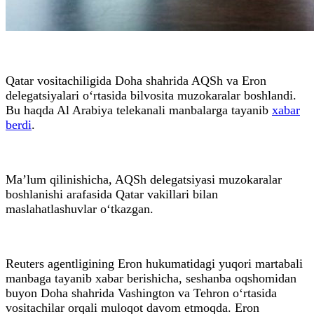
Qatar vositachiligida Doha shahrida AQSh va Eron
delegatsiyalari o‘rtasida bilvosita muzokaralar boshlandi.
Bu haqda Al Arabiya telekanali manbalarga tayanib
xabar
berdi
.
Ma’lum qilinishicha, AQSh delegatsiyasi muzokaralar
boshlanishi arafasida Qatar vakillari bilan
maslahatlashuvlar o‘tkazgan.
Reuters agentligining Eron hukumatidagi yuqori martabali
manbaga tayanib xabar berishicha, seshanba oqshomidan
buyon Doha shahrida Vashington va Tehron o‘rtasida
vositachilar orqali muloqot davom etmoqda. Eron