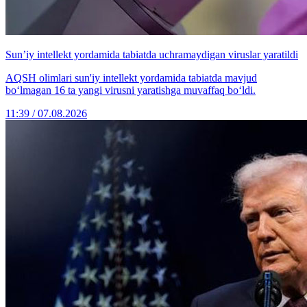
Sun’iy intellekt yordamida tabiatda uchramaydigan viruslar yaratildi
AQSH olimlari sun'iy intellekt yordamida tabiatda mavjud
bo‘lmagan 16 ta yangi virusni yaratishga muvaffaq bo‘ldi.
11:39 / 07.08.2026