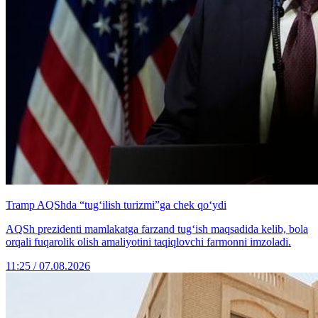
Tramp AQShda “tug‘ilish turizmi”ga chek qo‘ydi
AQSh prezidenti mamlakatga farzand tug‘ish maqsadida kelib, bola
orqali fuqarolik olish amaliyotini taqiqlovchi farmonni imzoladi.
11:25 / 07.08.2026