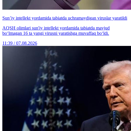
Sun’iy intellekt yordamida tabiatda uchramaydigan viruslar yaratildi
AQSH olimlari sun'iy intellekt yordamida tabiatda mavjud
bo‘lmagan 16 ta yangi virusni yaratishga muvaffaq bo‘ldi.
11:39 / 07.08.2026