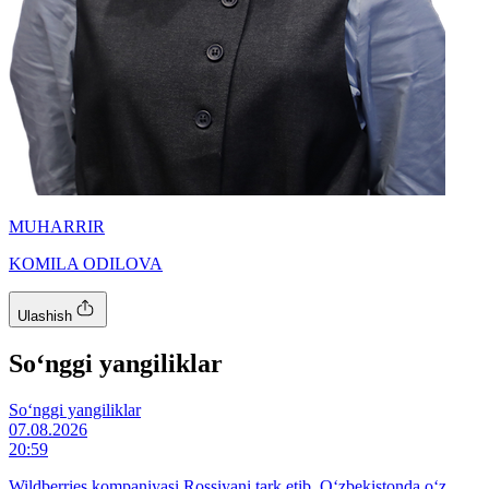
MUHARRIR
KOMILA ODILOVA
Ulashish
So‘nggi yangiliklar
So‘nggi yangiliklar
07.08.2026
20:59
Wildberries kompaniyasi Rossiyani tark etib, O‘zbekistonda o‘z