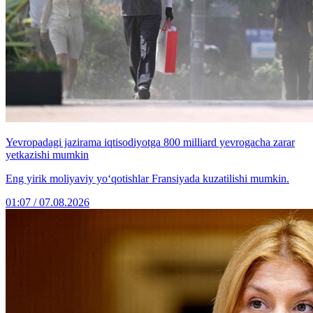
Yevropadagi jazirama iqtisodiyotga 800 milliard yevrogacha zarar
yetkazishi mumkin
Eng yirik moliyaviy yo‘qotishlar Fransiyada kuzatilishi mumkin.
01:07 / 07.08.2026