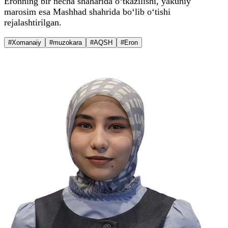
Eronning bir necha shaharida o‘tkazilishi, yakuniy
marosim esa Mashhad shahrida bo‘lib o‘tishi
rejalashtirilgan.
#Xomanaiy
#muzokara
#AQSH
#Eron