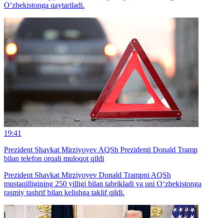
O‘zbekistonga qaytariladi.
19:41
Prezident Shavkat Mirziyoyev AQSh Prezidenti Donald Tramp
bilan telefon orqali muloqot qildi
Prezident Shavkat Mirziyoyev Donald Trampni AQSh
mustaqilligining 250 yilligi bilan tabrikladi va uni O‘zbekistonga
rasmiy tashrif bilan kelishga taklif qildi.