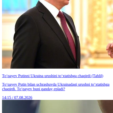
To‘qayev Putinni Ukraina urushini to‘xtatishga chaqirdi (Tahlil)
To‘qayev Putin bilan uchrashuvda Ukrainadagi urushni to‘xtatishga
chaqirdi. To‘qayev buni qanday epladi?
14:15 / 07.08.2026