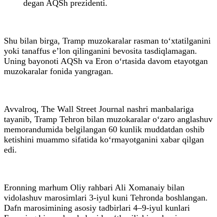
degan AQSh prezidenti.
Shu bilan birga, Tramp muzokaralar rasman to‘xtatilganini
yoki tanaffus e’lon qilinganini bevosita tasdiqlamagan.
Uning bayonoti AQSh va Eron o‘rtasida davom etayotgan
muzokaralar fonida yangragan.
Avvalroq, The Wall Street Journal nashri manbalariga
tayanib, Tramp Tehron bilan muzokaralar o‘zaro anglashuv
memorandumida belgilangan 60 kunlik muddatdan oshib
ketishini muammo sifatida ko‘rmayotganini xabar qilgan
edi.
Eronning marhum Oliy rahbari Ali Xomanaiy bilan
vidolashuv marosimlari 3-iyul kuni Tehronda boshlangan.
Dafn marosimining asosiy tadbirlari 4–9-iyul kunlari