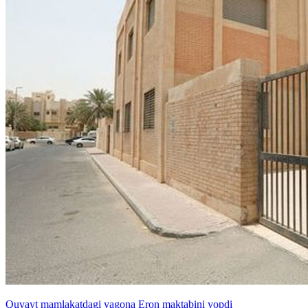
Quvayt mamlakatdagi yagona Eron maktabini yopdi