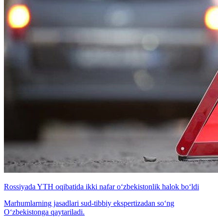
Rossiyada YTH oqibatida ikki nafar o‘zbekistonlik halok bo‘ldi
Marhumlarning jasadlari sud-tibbiy ekspertizadan so‘ng
O‘zbekistonga qaytariladi.