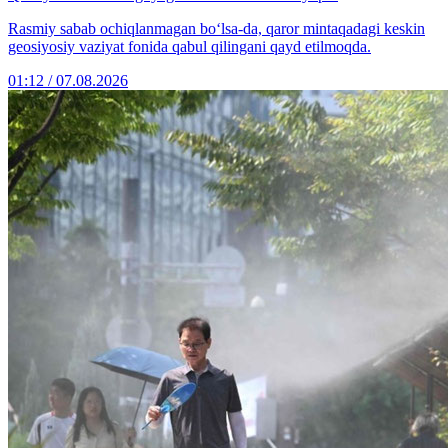
Rasmiy sabab ochiqlanmagan bo‘lsa-da, qaror mintaqadagi keskin
geosiyosiy vaziyat fonida qabul qilingani qayd etilmoqda.
01:12 / 07.08.2026