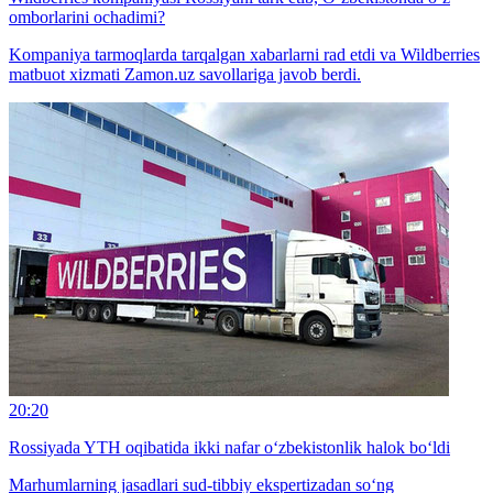
omborlarini ochadimi?
Kompaniya tarmoqlarda tarqalgan xabarlarni rad etdi va Wildberries
matbuot xizmati Zamon.uz savollariga javob berdi.
20:20
Rossiyada YTH oqibatida ikki nafar o‘zbekistonlik halok bo‘ldi
Marhumlarning jasadlari sud-tibbiy ekspertizadan so‘ng