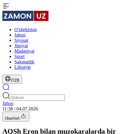
O'zbekiston
Jahon
Siyosat
Jinoyat
Madaniyat
Sport
Salomatlik
Lifestyle
O'ZB
Jahon
11:38 / 04.07.2026
Ulashish
AQSh Eron bilan muzokaralarda bir