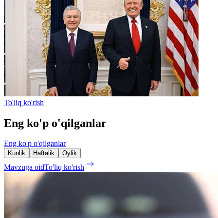
To'liq ko'rish
Eng ko'p o'qilganlar
Eng ko'p o'qilganlar
Kunlik
Haftalik
Oylik
Mavzuga oid
To'liq ko'rish