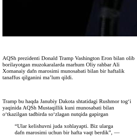
AQSh prezidenti Donald Tramp Vashington Eron bilan olib
borilayotgan muzokaralarda marhum Oliy rahbar Ali
Xomanaiy dafn marosimi munosabati bilan bir haftalik
tanaffus qilganini ma’lum qildi.
Tramp bu haqda Janubiy Dakota shtatidagi Rushmor tog‘i
yaqinida AQSh Mustaqillik kuni munosabati bilan
o‘tkazilgan tadbirda so‘zlagan nutqida gapirgan
“Ular kelishuvni juda xohlayapti. Biz ularga
dafn marosimi uchun bir hafta vaqt berdik”, —