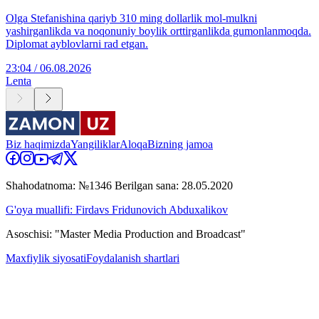
Olga Stefanishina qariyb 310 ming dollarlik mol-mulkni
yashirganlikda va noqonuniy boylik orttirganlikda gumonlanmoqda.
Diplomat ayblovlarni rad etgan.
23:04 / 06.08.2026
Lenta
Biz haqimizda
Yangiliklar
Aloqa
Bizning jamoa
Shahodatnoma: №1346 Berilgan sana: 28.05.2020
G'oya muallifi: Firdavs Fridunovich Abduxalikov
Asoschisi: "Master Media Production and Broadcast"
Maxfiylik siyosati
Foydalanish shartlari