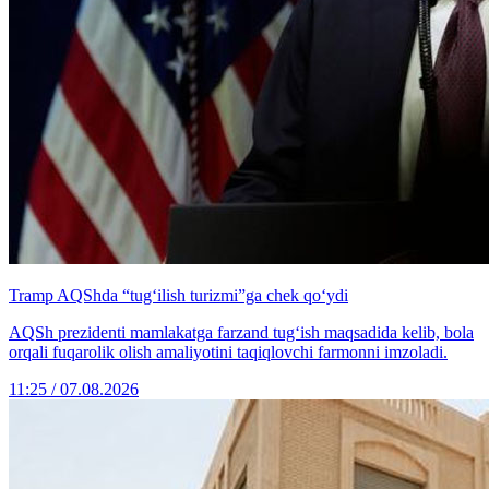
Tramp AQShda “tug‘ilish turizmi”ga chek qo‘ydi
AQSh prezidenti mamlakatga farzand tug‘ish maqsadida kelib, bola
orqali fuqarolik olish amaliyotini taqiqlovchi farmonni imzoladi.
11:25 / 07.08.2026