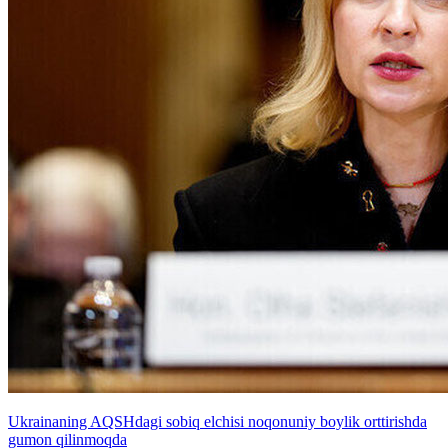
Ukrainaning AQSHdagi sobiq elchisi noqonuniy boylik orttirishda
gumon qilinmoqda