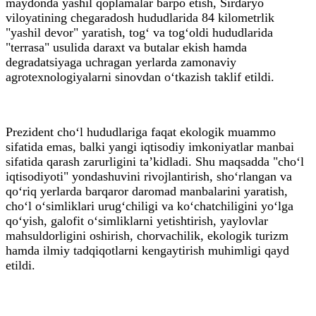
maydonda yashil qoplamalar barpo etish, Sirdaryo
viloyatining chegaradosh hududlarida 84 kilometrlik
"yashil devor" yaratish, tog‘ va tog‘oldi hududlarida
"terrasa" usulida daraxt va butalar ekish hamda
degradatsiyaga uchragan yerlarda zamonaviy
agrotexnologiyalarni sinovdan o‘tkazish taklif etildi.
Prezident cho‘l hududlariga faqat ekologik muammo
sifatida emas, balki yangi iqtisodiy imkoniyatlar manbai
sifatida qarash zarurligini ta’kidladi. Shu maqsadda "cho‘l
iqtisodiyoti" yondashuvini rivojlantirish, sho‘rlangan va
qo‘riq yerlarda barqaror daromad manbalarini yaratish,
cho‘l o‘simliklari urug‘chiligi va ko‘chatchiligini yo‘lga
qo‘yish, galofit o‘simliklarni yetishtirish, yaylovlar
mahsuldorligini oshirish, chorvachilik, ekologik turizm
hamda ilmiy tadqiqotlarni kengaytirish muhimligi qayd
etildi.