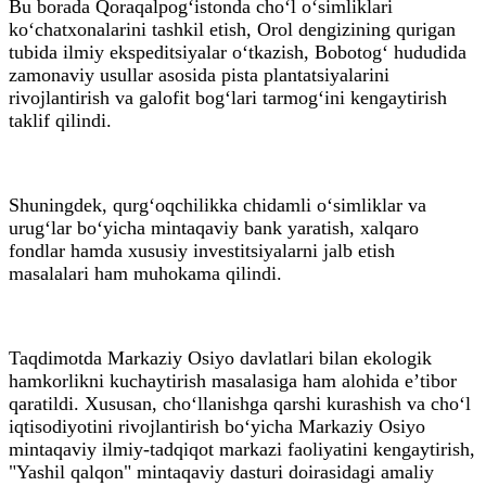
Bu borada Qoraqalpog‘istonda cho‘l o‘simliklari
ko‘chatxonalarini tashkil etish, Orol dengizining qurigan
tubida ilmiy ekspeditsiyalar o‘tkazish, Bobotog‘ hududida
zamonaviy usullar asosida pista plantatsiyalarini
rivojlantirish va galofit bog‘lari tarmog‘ini kengaytirish
taklif qilindi.
Shuningdek, qurg‘oqchilikka chidamli o‘simliklar va
urug‘lar bo‘yicha mintaqaviy bank yaratish, xalqaro
fondlar hamda xususiy investitsiyalarni jalb etish
masalalari ham muhokama qilindi.
Taqdimotda Markaziy Osiyo davlatlari bilan ekologik
hamkorlikni kuchaytirish masalasiga ham alohida e’tibor
qaratildi. Xususan, cho‘llanishga qarshi kurashish va cho‘l
iqtisodiyotini rivojlantirish bo‘yicha Markaziy Osiyo
mintaqaviy ilmiy-tadqiqot markazi faoliyatini kengaytirish,
"Yashil qalqon" mintaqaviy dasturi doirasidagi amaliy