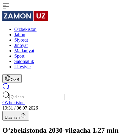
O'zbekiston
Jahon
Siyosat
Jinoyat
Madaniyat
Sport
Salomatlik
Lifestyle
O'ZB
O'zbekiston
19:31 / 06.07.2026
Ulashish
O‘zbekistonda 2030-yilgacha 1,27 mln