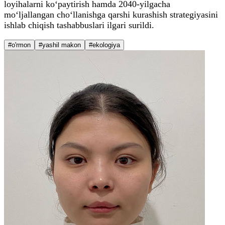
loyihalarni ko‘paytirish hamda 2040-yilgacha
mo‘ljallangan cho‘llanishga qarshi kurashish strategiyasini
ishlab chiqish tashabbuslari ilgari surildi.
#o'rmon
#yashil makon
#ekologiya