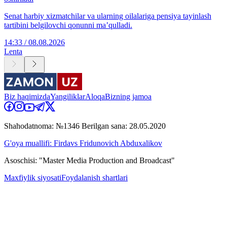
Senat harbiy xizmatchilar va ularning oilalariga pensiya tayinlash
tartibini belgilovchi qonunni ma’qulladi.
14:33 / 08.08.2026
Lenta
Biz haqimizda
Yangiliklar
Aloqa
Bizning jamoa
Shahodatnoma: №1346 Berilgan sana: 28.05.2020
G'oya muallifi: Firdavs Fridunovich Abduxalikov
Asoschisi: "Master Media Production and Broadcast"
Maxfiylik siyosati
Foydalanish shartlari