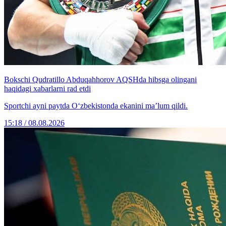
Bokschi Qudratillo Abduqahhorov AQSHda hibsga olingani
haqidagi xabarlarni rad etdi
Sportchi ayni paytda O‘zbekistonda ekanini ma’lum qildi.
15:18 / 08.08.2026