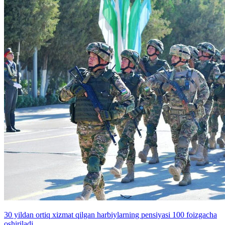
30 yildan ortiq xizmat qilgan harbiylarning pensiyasi 100 foizgacha
oshiriladi