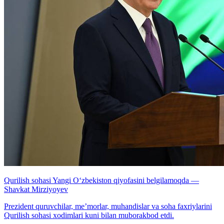
Qurilish sohasi Yangi O‘zbekiston qiyofasini belgilamoqda —
Shavkat Mirziyoyev
Prezident quruvchilar, me’morlar, muhandislar va soha faxriylarini
Qurilish sohasi xodimlari kuni bilan muborakbod etdi.