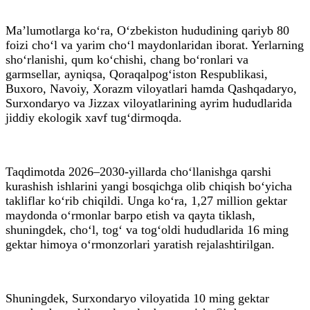
Ma’lumotlarga ko‘ra, O‘zbekiston hududining qariyb 80
foizi cho‘l va yarim cho‘l maydonlaridan iborat. Yerlarning
sho‘rlanishi, qum ko‘chishi, chang bo‘ronlari va
garmsellar, ayniqsa, Qoraqalpog‘iston Respublikasi,
Buxoro, Navoiy, Xorazm viloyatlari hamda Qashqadaryo,
Surxondaryo va Jizzax viloyatlarining ayrim hududlarida
jiddiy ekologik xavf tug‘dirmoqda.
Taqdimotda 2026–2030-yillarda cho‘llanishga qarshi
kurashish ishlarini yangi bosqichga olib chiqish bo‘yicha
takliflar ko‘rib chiqildi. Unga ko‘ra, 1,27 million gektar
maydonda o‘rmonlar barpo etish va qayta tiklash,
shuningdek, cho‘l, tog‘ va tog‘oldi hududlarida 16 ming
gektar himoya o‘rmonzorlari yaratish rejalashtirilgan.
Shuningdek, Surxondaryo viloyatida 10 ming gektar