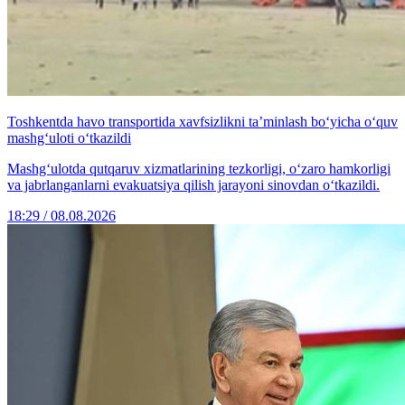
Toshkentda havo transportida xavfsizlikni ta’minlash bo‘yicha o‘quv
mashg‘uloti o‘tkazildi
Mashg‘ulotda qutqaruv xizmatlarining tezkorligi, o‘zaro hamkorligi
va jabrlanganlarni evakuatsiya qilish jarayoni sinovdan o‘tkazildi.
18:29 / 08.08.2026