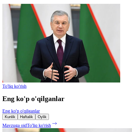
To'liq ko'rish
Eng ko'p o'qilganlar
Eng ko'p o'qilganlar
Kunlik
Haftalik
Oylik
Mavzuga oid
To'liq ko'rish