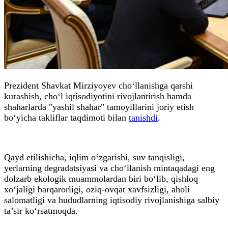
Prezident Shavkat Mirziyoyev cho‘llanishga qarshi
kurashish, cho‘l iqtisodiyotini rivojlantirish hamda
shaharlarda "yashil shahar" tamoyillarini joriy etish
bo‘yicha takliflar taqdimoti bilan
tanishdi
.
Qayd etilishicha, iqlim o‘zgarishi, suv tanqisligi,
yerlarning degradatsiyasi va cho‘llanish mintaqadagi eng
dolzarb ekologik muammolardan biri bo‘lib, qishloq
xo‘jaligi barqarorligi, oziq-ovqat xavfsizligi, aholi
salomatligi va hududlarning iqtisodiy rivojlanishiga salbiy
ta’sir ko‘rsatmoqda.