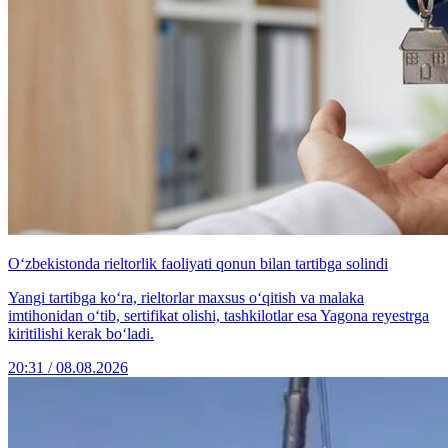
O‘zbekistonda rieltorlik faoliyati qonun bilan tartibga solindi
Yangi tartibga ko‘ra, rieltorlar maxsus o‘qitish va malaka
imtihonidan o‘tib, sertifikat olishi, tashkilotlar esa Yagona reyestrga
kiritilishi kerak bo‘ladi.
20:31 / 08.08.2026