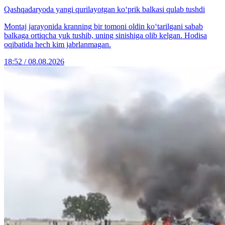
Qashqadaryoda yangi qurilayotgan ko‘prik balkasi qulab tushdi
Montaj jarayonida kranning bir tomoni oldin ko‘tarilgani sabab
balkaga ortiqcha yuk tushib, uning sinishiga olib kelgan. Hodisa
oqibatida hech kim jabrlanmagan.
18:52 / 08.08.2026