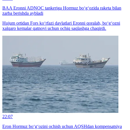
BAA Eronni ADNOC tankeriga Hormuz bo‘g‘ozida raketa bilan
zarba berishda aybladi
Hujum ortidan Fors ko‘rfazi davlatlari Eronni qoralab, bo‘g‘ozni
xalqaro kemalar qatnovi uchun ochiq saqlashga chaqirdi.
22:07
Eron Hormuz bo‘g‘ozini ochish uchun AQSHdan kompensatsiya