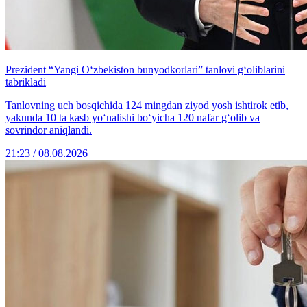
Prezident “Yangi O‘zbekiston bunyodkorlari” tanlovi g‘oliblarini
tabrikladi
Tanlovning uch bosqichida 124 mingdan ziyod yosh ishtirok etib,
yakunda 10 ta kasb yo‘nalishi bo‘yicha 120 nafar g‘olib va
sovrindor aniqlandi.
21:23 / 08.08.2026