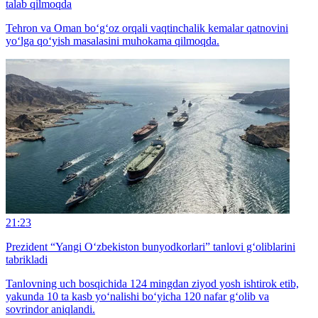
talab qilmoqda
Tehron va Oman bo‘g‘oz orqali vaqtinchalik kemalar qatnovini
yo‘lga qo‘yish masalasini muhokama qilmoqda.
21:23
Prezident “Yangi O‘zbekiston bunyodkorlari” tanlovi g‘oliblarini
tabrikladi
Tanlovning uch bosqichida 124 mingdan ziyod yosh ishtirok etib,
yakunda 10 ta kasb yo‘nalishi bo‘yicha 120 nafar g‘olib va
sovrindor aniqlandi.