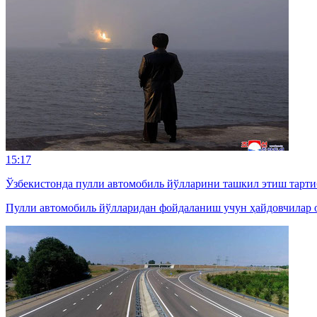
15:17
Ўзбекистонда пулли автомобиль йўлларини ташкил этиш тарти
Пулли автомобиль йўлларидан фойдаланиш учун ҳайдовчилар о