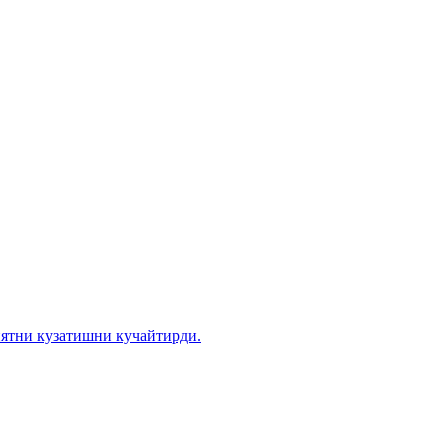
иятни кузатишни кучайтирди.