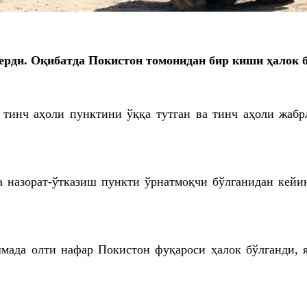
ерди. Оқибатда Покистон томонидан бир киши ҳалок 
тинч аҳоли пунктини ўққа тутган ва тинч аҳоли жабр
 назорат-ўтказиш пункти ўрнатмоқчи бўлганидан кейи
шмада олти нафар Покистон фуқароси ҳалок бўлганди, 