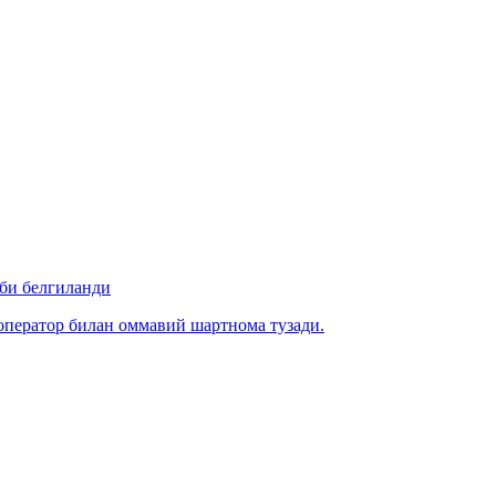
би белгиланди
ператор билан оммавий шартнома тузади.