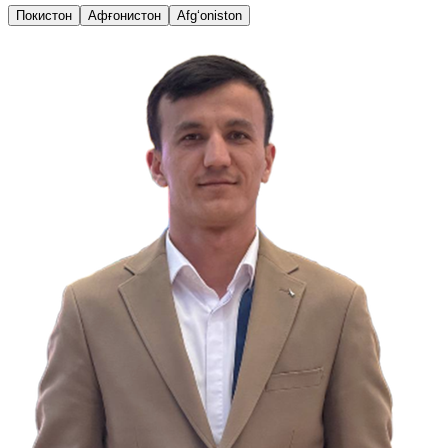
Покистон
Афғонистон
Afg‘oniston