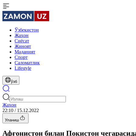
Ўзбекистон
Жаҳон
Сиёсат
Жиноят
Маданият
Спорт
Cаломатлик
Lifestyle
ўзб
Жаҳон
22:10 / 15.12.2022
Уланиш
Афғонистон билан Покистон чегарасид