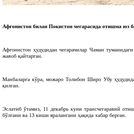
Афғонистон билан Покистон чегарасида отишма юз б
Афғонистон ҳудудидан чегарачилар Чаман туманидаги 
жавоб қайтарган.
Манбаларга кўра, можаро Толибон Широ Убу ҳудудида
қилган.
Эслатиб ўтамиз, 11 декабрь куни трансчегаравий оти
бўлгани ва 13 киши яралангани ҳақида хабар берган.