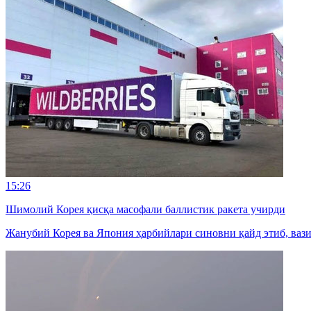
15:26
Шимолий Корея қисқа масофали баллистик ракета учирди
Жанубий Корея ва Япония ҳарбийлари синовни қайд этиб, ваз