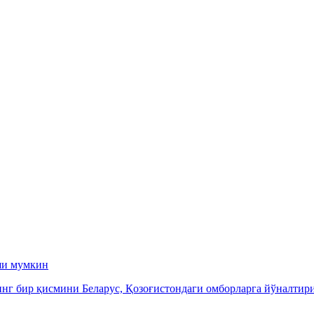
ши мумкин
инг бир қисмини Беларус, Қозоғистондаги омборларга йўналти