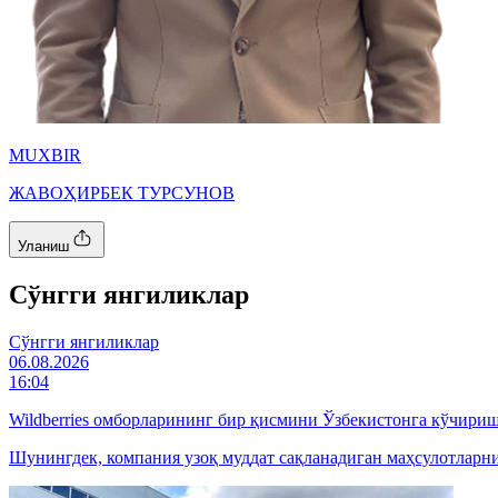
MUXBIR
ЖАВОҲИРБЕК ТУРСУНОВ
Уланиш
Cўнгги янгиликлар
Cўнгги янгиликлар
06.08.2026
16:04
Wildberries омборларининг бир қисмини Ўзбекистонга кўчири
Шунингдек, компания узоқ муддат сақланадиган маҳсулотларн