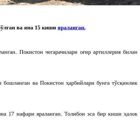
бўлган ва яна 15 киши
яраланган.
ланган. Покистон чегарачилари оғир артиллерия билан
н бошланган ва Покистон ҳарбийлари бунга тўсқинлик
яна 17 нафари яраланган. Толибон эса бир киши ҳалок