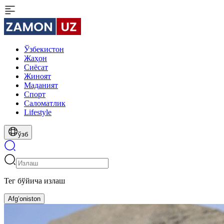
Ўзбекистон
Жаҳон
Сиёсат
Жиноят
Маданият
Спорт
Cаломатлик
Lifestyle
ўзб
Тег бўйича излаш
Afg‘oniston