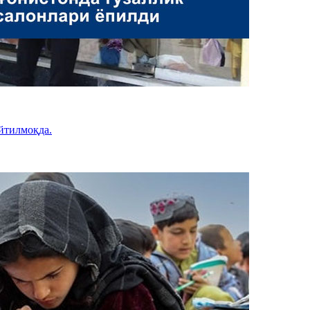
йтилмоқда.