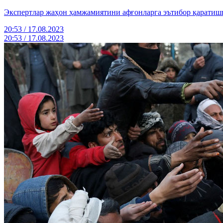
Экспертлар жаҳон ҳамжамиятини афғонларга эътибор қаратишг
20:53 / 17.08.2023
20:53 / 17.08.2023