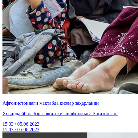
Афғонистондаги мактабда қизлар заҳарланди
Ҳозирда 60 нафарга яқин қиз шифохонага ётқизилган.
15:03 / 05.06.2023
15:03 / 05.06.2023