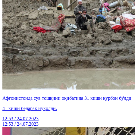
Афғонистонда сув тошқини оқибатида 31 киши қурбон бўлди
41 киши бедарак йўқолди.
12:53 / 24.07.2023
12:53 / 24.07.2023