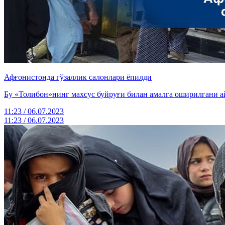
Афғонистонда гўзаллик салонлари ёпилди
Бу «Толибон»нинг махсус буйруғи билан амалга оширилгани а
11:23 / 06.07.2023
11:23 / 06.07.2023