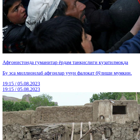
Афғонистонда гуманитар ёрдам танқислиги кузатилмоқда
Бу эса миллионлаб афғонлар учун фалокат бўлиши мумкин.
19:15 / 05.08.2023
19:15 / 05.08.2023