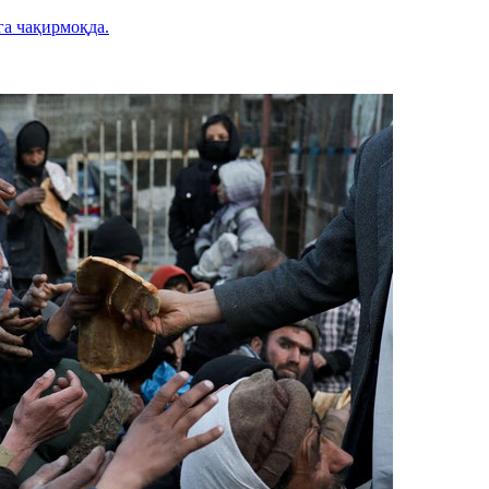
а чақирмоқда.