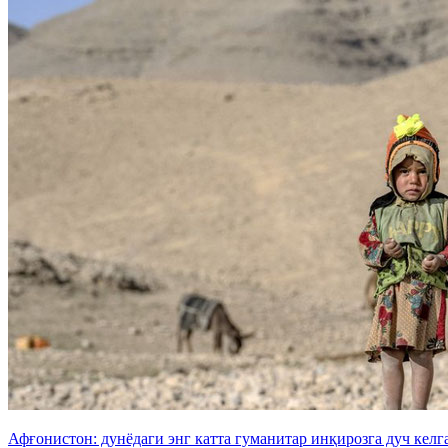
Афғонистон: дунёдаги энг катта гуманитар инқирозга дуч келг