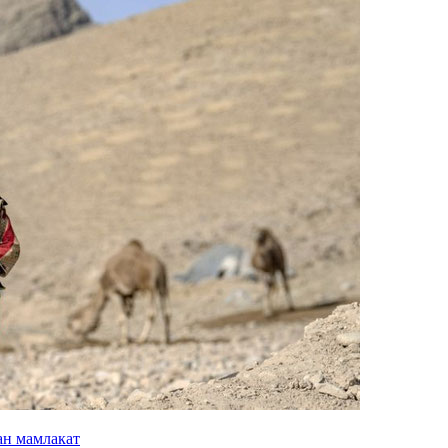
ан мамлакат