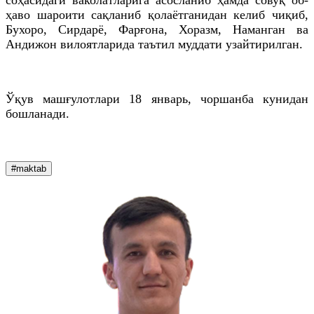
ҳаво шароити сақланиб қолаётганидан келиб чиқиб,
Бухоро, Сирдарё, Фарғона, Хоразм, Наманган ва
Андижон вилоятларида таътил муддати узайтирилган.
Ўқув машғулотлари 18 январь, чоршанба кунидан
бошланади.
#maktab