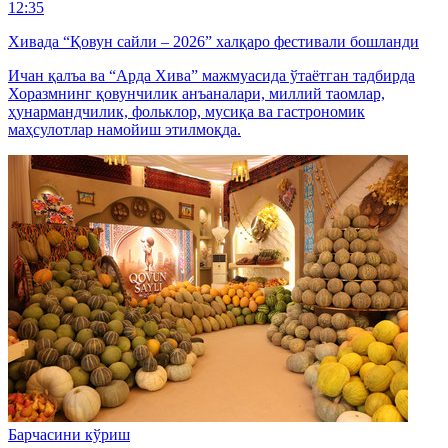
12:35
Хивада “Қовун сайли – 2026” халқаро фестивали бошланди
Ичан қалъа ва “Арда Хива” мажмуасида ўтаётган тадбирда
Хоразмнинг қовунчилик анъаналари, миллий таомлар,
ҳунармандчилик, фольклор, мусиқа ва гастрономик
маҳсулотлар намойиш этилмоқда.
Барчасини кўриш