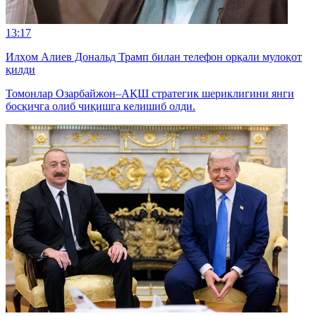
13:17
Илҳом Алиев Дональд Трамп билан телефон орқали мулоқот
қилди
Томонлар Озарбайжон–АҚШ стратегик шериклигини янги
босқичга олиб чиқишга келишиб олди.