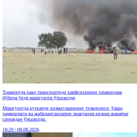
Тошкентда ҳаво транспортида хавфсизликни таъминлаш
бўйича ўқув машғулоти ўтказилди
Машғулотда қутқарув хизматларининг тезкорлиги, ўзаро
ҳамкорлиги ва жабрланганларни эвакуация қилиш жараёни
синовдан ўтказилди.
18:29 / 08.08.2026