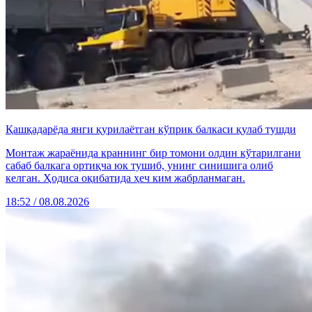
Қашқадарёда янги қурилаётган кўприк балкаси қулаб тушди
Монтаж жараёнида краннинг бир томони олдин кўтарилгани
сабаб балкага ортиқча юк тушиб, унинг синишига олиб
келган. Ҳодиса оқибатида ҳеч ким жабрланмаган.
18:52 / 08.08.2026