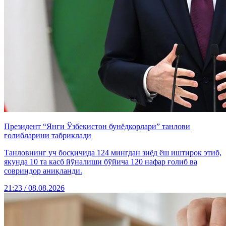
Президент “Янги Ўзбекистон бунёдкорлари” танлови
ғолибларини табриклади
Танловнинг уч босқичида 124 мингдан зиёд ёш иштирок этиб,
якунда 10 та касб йўналиши бўйича 120 нафар ғолиб ва
совриндор аниқланди.
21:23 / 08.08.2026