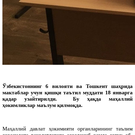
Ўзбекистоннинг 6 вилояти ва Тошкент шаҳрида
мактаблар учун қишқи таътил муддати 18 январга
қадар узайтирилди. Бу ҳақда маҳаллий
ҳокимликлар маълум қилмоқда.
Маҳаллий давлат ҳокимияти органларининг таълим
соҳасидаги ваколатларига асосланиб ҳамда совуқ об-