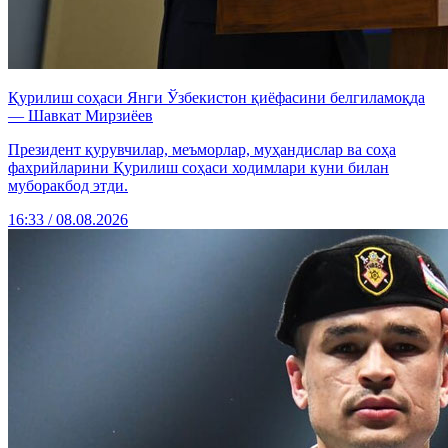
Қурилиш соҳаси Янги Ўзбекистон қиёфасини белгиламоқда
— Шавкат Мирзиёев
Президент қурувчилар, меъморлар, муҳандислар ва соҳа
фахрийларини Қурилиш соҳаси ходимлари куни билан
муборакбод этди.
16:33 / 08.08.2026