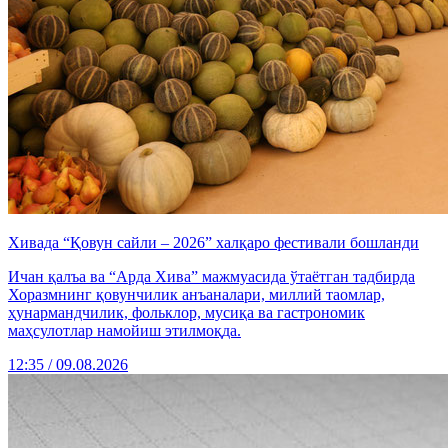
Хивада “Қовун сайли – 2026” халқаро фестивали бошланди
Ичан қалъа ва “Арда Хива” мажмуасида ўтаётган тадбирда
Хоразмнинг қовунчилик анъаналари, миллий таомлар,
ҳунармандчилик, фольклор, мусиқа ва гастрономик
маҳсулотлар намойиш этилмоқда.
12:35 / 09.08.2026