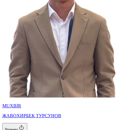
MUXBIR
ЖАВОҲИРБЕК ТУРСУНОВ
Уланиш