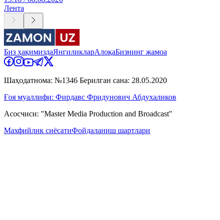
Лента
Биз ҳақимизда
Янгиликлар
Алоқа
Бизнинг жамоа
Шаҳодатнома: №1346 Берилган сана: 28.05.2020
Ғоя муаллифи: Фирдавс Фридунович Абдухаликов
Асосчиси: "Master Media Production and Broadcast"
Махфийлик сиёсати
Фойдаланиш шартлари