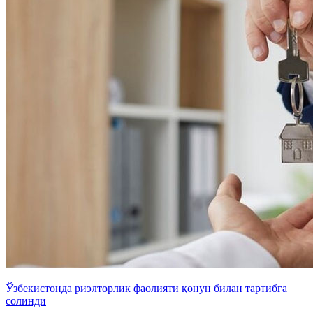
Ўзбекистонда риэлторлик фаолияти қонун билан тартибга
солинди