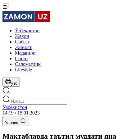
Ўзбекистон
Жаҳон
Сиёсат
Жиноят
Маданият
Спорт
Cаломатлик
Lifestyle
ўзб
Ўзбекистон
14:19 / 15.01.2023
Уланиш
Мактабларда таътил муддати яна