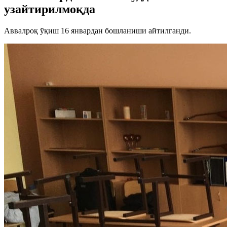
узайтирилмоқда
Аввалроқ ўқиш 16 январдан бошланиши айтилганди.