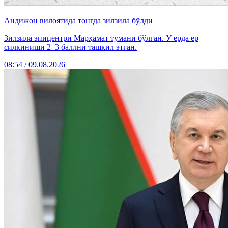
Андижон вилоятида тонгда зилзила бўлди
Зилзила эпицентри Марҳамат тумани бўлган. У ерда ер
силкиниши 2–3 баллни ташкил этган.
08:54 / 09.08.2026