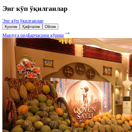
Энг кўп ўқилганлар
Энг кўп ўқилганлар
Кунлик
Ҳафталик
Ойлик
Мавзуга оид
Барчасини кўриш