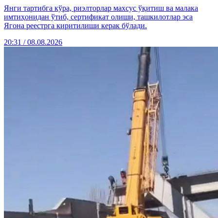
Янги тартибга кўра, риэлторлар махсус ўқитиш ва малака
имтиҳонидан ўтиб, сертификат олиши, ташкилотлар эса
Ягона реестрга киритилиши керак бўлади.
20:31 / 08.08.2026