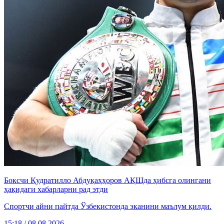
Боксчи Қудратилло Абдуқаҳҳоров АҚШда ҳибсга олингани
ҳақидаги хабарларни рад этди
Спортчи айни пайтда Ўзбекистонда эканини маълум қилди.
15:18 / 08.08.2026