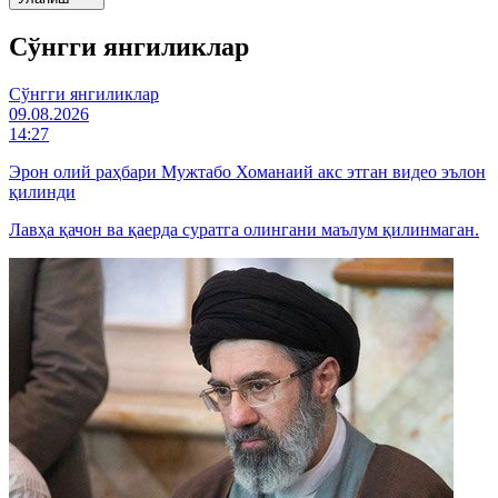
Cўнгги янгиликлар
Cўнгги янгиликлар
09.08.2026
14:27
Эрон олий раҳбари Мужтабо Хоманаий акс этган видео эълон
қилинди
Лавҳа қачон ва қаерда суратга олингани маълум қилинмаган.