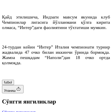
Қайд этилишича, Индзаги мавсум якунида клуб
Чемпионлар лигасига йўлланмани қўлга кирита
олмаса, “Интер”даги фаолиятини тўхтатиши мумкин.
24-турдан кейин “Интер” Италия чемпионати турнир
жадвалида 47 очко билан иккинчи ўринда бормоқда.
Жамоа пешқадам “Наполи”дан 18 очко ортда
қолмоқда.
futbol
Уланиш
Cўнгги янгиликлар