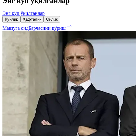
Энг кўп ўқилганлар
Энг кўп ўқилганлар
Кунлик
Ҳафталик
Ойлик
Мавзуга оид
Барчасини кўриш