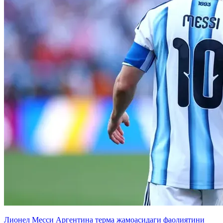
Лионел Месси Аргентина терма жамоасидаги фаолиятини