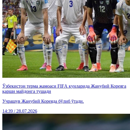
Ўзбекистон терма жамоаси FIFА кунларида Жанубий Кореяга
қарши майдонга тушади
Учрашув Жанубий Кореяда бўлиб ўтади.
14:39 / 28.07.2026