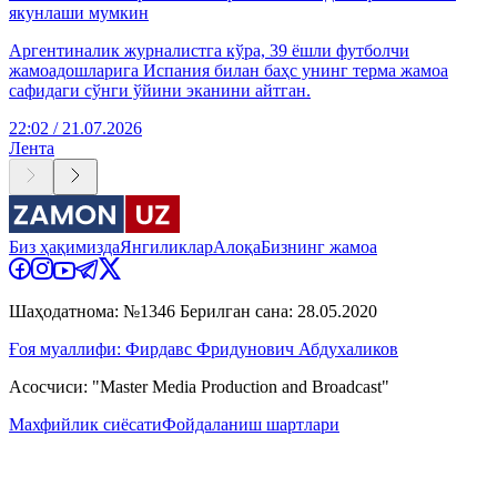
якунлаши мумкин
Аргентиналик журналистга кўра, 39 ёшли футболчи
жамоадошларига Испания билан баҳс унинг терма жамоа
сафидаги сўнги ўйини эканини айтган.
22:02 / 21.07.2026
Лента
Биз ҳақимизда
Янгиликлар
Алоқа
Бизнинг жамоа
Шаҳодатнома: №1346 Берилган сана: 28.05.2020
Ғоя муаллифи: Фирдавс Фридунович Абдухаликов
Асосчиси: "Master Media Production and Broadcast"
Махфийлик сиёсати
Фойдаланиш шартлари