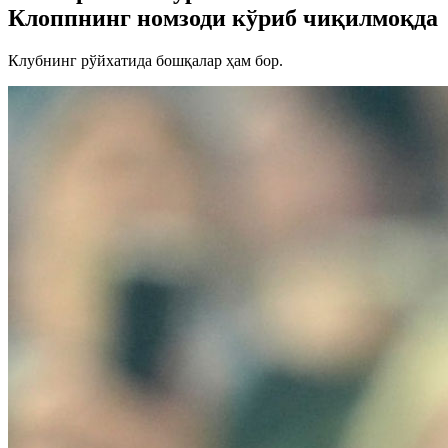
Клоппнинг номзоди кўриб чиқилмоқда
Клубнинг рўйхатида бошқалар ҳам бор.