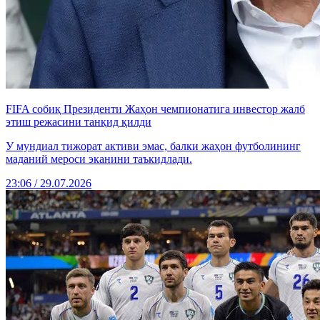
FIFA собиқ Президенти Жаҳон чемпионатига инвестор жалб
этиш режасини танқид қилди
У мундиал тижорат активи эмас, балки жаҳон футболининг
маданий мероси эканини таъкидлади.
23:06 / 29.07.2026