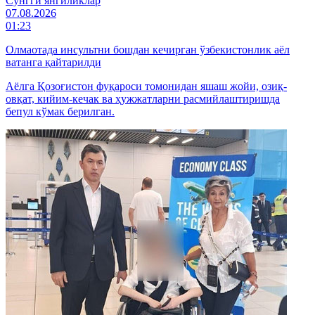
Cўнгги янгиликлар
07.08.2026
01:23
Олмаотада инсультни бошдан кечирган ўзбекистонлик аёл
ватанга қайтарилди
Аёлга Қозоғистон фуқароси томонидан яшаш жойи, озиқ-
овқат, кийим-кечак ва ҳужжатларни расмийлаштиришда
бепул кўмак берилган.