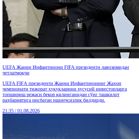
UEFA Жанни Инфантинони FIFA президенти лавозимидан
четлатмоқчи
UEFA FIFА президенти Жанни Инфантинонинг Жаҳон
чемпионати тижорат ҳуқуқларини хусусий инвесторларга
топшириш режаси бекор қилинганидан сўнг ташкилот
раҳбариятига нисбатан ишончсизлик билдирди.
21:35 / 01.08.2026