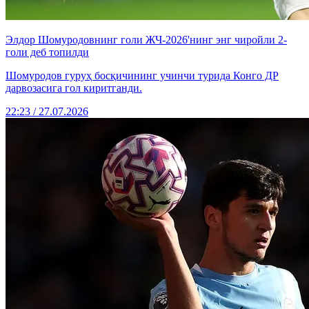
Элдор Шомуродовнинг голи ЖЧ-2026'нинг энг чиройли 2-
голи деб топилди
Шомуродов гуруҳ босқичининг учинчи турида Конго ДР
дарвозасига гол киритганди.
22:23 / 27.07.2026