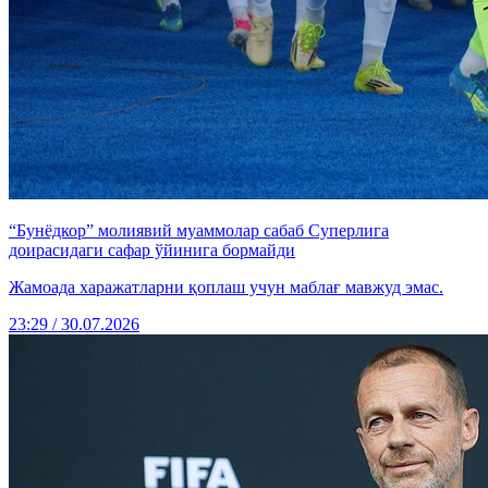
“Бунёдкор” молиявий муаммолар сабаб Суперлига
доирасидаги сафар ўйинига бормайди
Жамоада харажатларни қоплаш учун маблағ мавжуд эмас.
23:29 / 30.07.2026