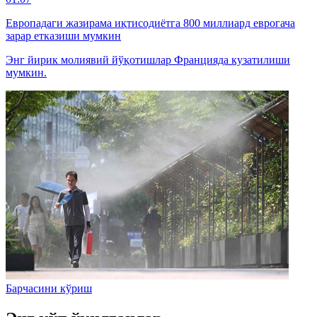
Европадаги жазирама иқтисодиётга 800 миллиард еврогача
зарар етказиши мумкин
Энг йирик молиявий йўқотишлар Францияда кузатилиши
мумкин.
Барчасини кўриш