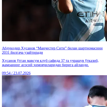
Абдуқодир Ҳусанов “Манчестер Сити” билан шартномасини
2031 йилгача узайтиради
Ҳусанов ўтган мавсум клуб сафида 37 та учрашув ўтказиб,
жамоанинг асосий ҳимоячиларидан бирига айланди.
09:54 / 23.07.2026