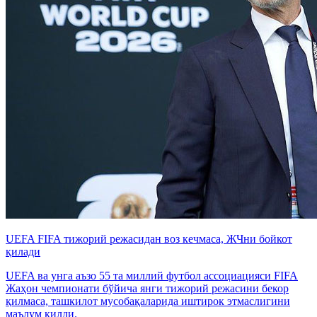
UEFA FIFA тижорий режасидан воз кечмаса, ЖЧни бойкот
қилади
UEFA ва унга аъзо 55 та миллий футбол ассоциацияси FIFA
Жаҳон чемпионати бўйича янги тижорий режасини бекор
қилмаса, ташкилот мусобақаларида иштирок этмаслигини
маълум қилди.