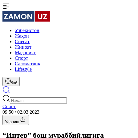
Ўзбекистон
Жаҳон
Сиёсат
Жиноят
Маданият
Спорт
Cаломатлик
Lifestyle
ўзб
Спорт
09:50 / 02.03.2023
Уланиш
“Интер” бош мураббийлигига