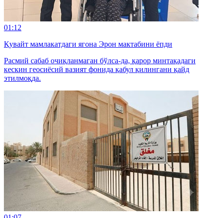
01:12
Қувайт мамлакатдаги ягона Эрон мактабини ёпди
Расмий сабаб очиқланмаган бўлса-да, қарор минтақадаги
кескин геосиёсий вазият фонида қабул қилингани қайд
этилмоқда.
01:07