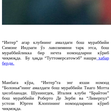
“Интер” агар клубнинг амалдаги бош мураббийи
Симоне Индзаги ўз лавозимини тарк этса, бош
мураббийликка бир нечта номзодларни кўриб
чиқмоқда. Бу ҳақда “Туттомерcатоwэб” нашри
хабар
берди.
Манбага кўра, “Интер”га энг яхши номзод
“Болонья”нинг амалдаги бош мураббийи Тиаго Мотта
ҳисобланади. Шунингдек, Италия клуби “Брайтон”
бош мураббийи Роберто Де Зерби ва “Ливерпул”
устози Юрген Клоппнинг номзодларини кўриб
чиқмоқда.