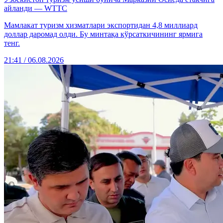
айланди — WTTC
Мамлакат туризм хизматлари экспортидан 4,8 миллиард
доллар даромад олди. Бу минтақа кўрсаткичининг ярмига
тенг.
21:41 / 06.08.2026