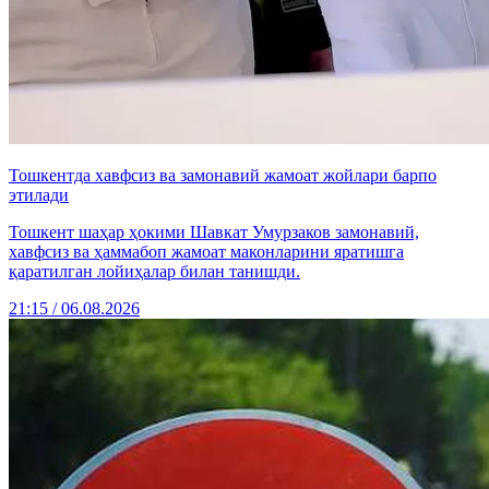
Тошкентда хавфсиз ва замонавий жамоат жойлари барпо
этилади
Тошкент шаҳар ҳокими Шавкат Умурзаков замонавий,
хавфсиз ва ҳаммабоп жамоат маконларини яратишга
қаратилган лойиҳалар билан танишди.
21:15 / 06.08.2026