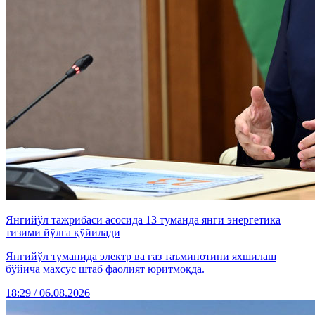
Янгийўл тажрибаси асосида 13 туманда янги энергетика
тизими йўлга қўйилади
Янгийўл туманида электр ва газ таъминотини яхшилаш
бўйича махсус штаб фаолият юритмоқда.
18:29 / 06.08.2026