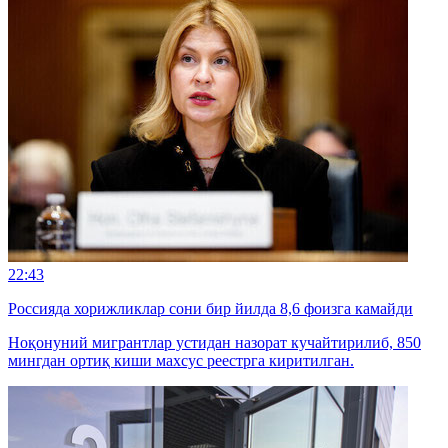
22:43
Россияда хорижликлар сони бир йилда 8,6 фоизга камайди
Ноқонуний мигрантлар устидан назорат кучайтирилиб, 850
мингдан ортиқ киши махсус реестрга киритилган.