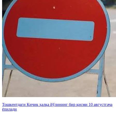
Тошкентдаги Кичик ҳалқа йўлининг бир қисми 10 августгача
ёпилади