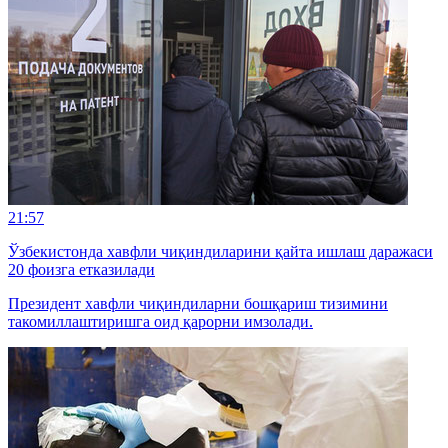
21:57
Ўзбекистонда хавфли чиқиндиларини қайта ишлаш даражаси
20 фоизга етказилади
Президент хавфли чиқиндиларни бошқариш тизимини
такомиллаштиришга оид қарорни имзолади.