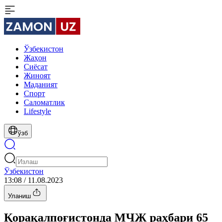
Ўзбекистон
Жаҳон
Сиёсат
Жиноят
Маданият
Спорт
Cаломатлик
Lifestyle
ўзб
Ўзбекистон
13:08 / 11.08.2023
Уланиш
Қорақалпоғистонда МЧЖ раҳбари 65