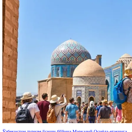
Ўзбекистон туризм ўсиши бўйича Марказий Осиёда етакчига