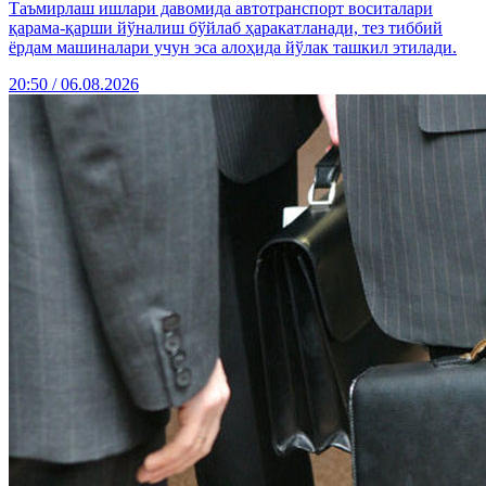
Таъмирлаш ишлари давомида автотранспорт воситалари
қарама-қарши йўналиш бўйлаб ҳаракатланади, тез тиббий
ёрдам машиналари учун эса алоҳида йўлак ташкил этилади.
20:50 / 06.08.2026