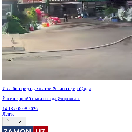
Изза бозорида дахшатли ёнғин содир бўлди
Ёнғин қарийб икки соатда ўчирилган.
14:18 / 06.08.2026
Лента