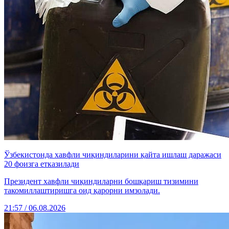
Ўзбекистонда хавфли чиқиндиларини қайта ишлаш даражаси
20 фоизга етказилади
Президент хавфли чиқиндиларни бошқариш тизимини
такомиллаштиришга оид қарорни имзолади.
21:57 / 06.08.2026