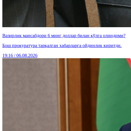
Вазирлик мансабдори 6 минг доллар билан қўлга олиндими?
Бош прокуратура тарқалган хабарларга ойдинлик киритди.
19:16 / 06.08.2026