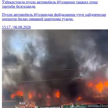
Ўзбекистонда пулли автомобиль йўлларини ташкил этиш
тартиби белгиланди
Пулли автомобиль йўлларидан фойдаланиш учун ҳайдовчилар
оператор билан оммавий шартнома тузади.
15:17 / 06.08.2026