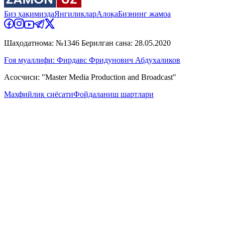
Биз ҳақимизда
Янгиликлар
Алоқа
Бизнинг жамоа
Шаҳодатнома: №1346 Берилган сана: 28.05.2020
Ғоя муаллифи: Фирдавс Фридунович Абдухаликов
Асосчиси: "Master Media Production and Broadcast"
Махфийлик сиёсати
Фойдаланиш шартлари