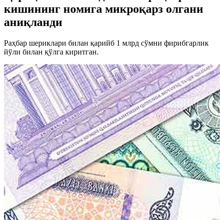
кишининг номига микроқарз олгани
аниқланди
Раҳбар шериклари билан қарийб 1 млрд сўмни фирибгарлик
йўли билан қўлга киритган.