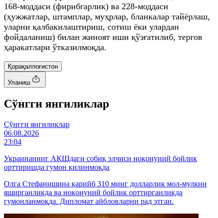
168-моддаси (фирибгарлик) ва 228-моддаси
(ҳужжатлар, штамплар, муҳрлар, бланкалар тайёрлаш,
уларни қалбакилаштириш, сотиш ёки улардан
фойдаланиш) билан жиноят иши қўзғатилиб, тергов
ҳаракатлари ўтказилмоқда.
Қорақалпоғистон
Уланиш
Cўнгги янгиликлар
Cўнгги янгиликлар
06.08.2026
23:04
Украинанинг АҚШдаги собиқ элчиси ноқонуний бойлик
орттиришда гумон қилинмоқда
Олга Стефанишина қарийб 310 минг долларлик мол-мулкни
яширганликда ва ноқонуний бойлик орттирганликда
гумонланмоқда. Дипломат айбловларни рад этган.