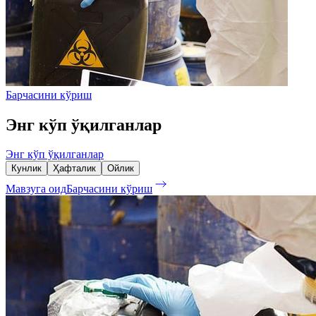
Барчасини кўриш
Энг кўп ўқилганлар
Энг кўп ўқилганлар
Кунлик
Ҳафталик
Ойлик
Мавзуга оид
Барчасини кўриш