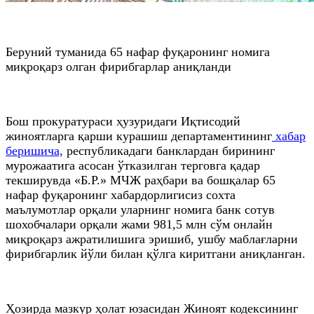
Беруний туманида 65 нафар фуқаронинг номига
миқроқарз олган фирибгарлар аниқланди
Бош прокуратураси ҳузуридаги Иқтисодий
жиноятларга қарши курашиш департаментининг
хабар
беришича,
республикадаги банклардан бирининг
мурожаатига асосан ўтказилган терговга қадар
текширувда «Б.Р.» МЧЖ раҳбари ва бошқалар 65
нафар фуқаронинг хабардорлигисиз сохта
маълумотлар орқали уларнинг номига банк сотув
шохобчалари орқали жами 981,5 млн сўм онлайн
миқроқарз ажратилишига эришиб, ушбу маблағларни
фирибгарлик йўли билан қўлга киритгани аниқланган.
Ҳозирда мазкур ҳолат юзасидан Жиноят кодексининг