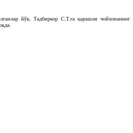
ўлганлар йўқ. Тадбиркор С.T.гa қарашли чойхонанинг
оқда.