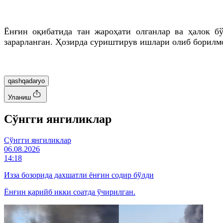
Ёнғин оқибатида тан жароҳати олганлар ва ҳалок б
зарарланган. Ҳозирда суриштирув ишлари олиб борилм
qashqadaryo
Уланиш
Cўнгги янгиликлар
Cўнгги янгиликлар
06.08.2026
14:18
Изза бозорида дахшатли ёнғин содир бўлди
Ёнғин қарийб икки соатда ўчирилган.