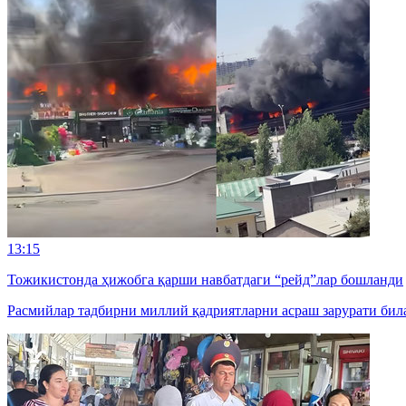
13:15
Тожикистонда ҳижобга қарши навбатдаги “рейд”лар бошланди
Расмийлар тадбирни миллий қадриятларни асраш зарурати била