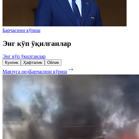
Барчасини кўриш
Энг кўп ўқилганлар
Энг кўп ўқилганлар
Кунлик
Ҳафталик
Ойлик
Мавзуга оид
Барчасини кўриш