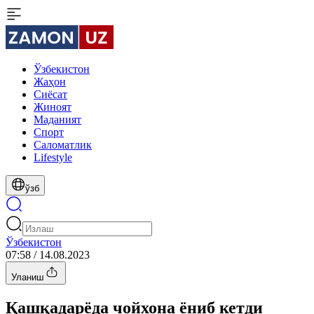
Ўзбекистон
Жаҳон
Сиёсат
Жиноят
Маданият
Спорт
Cаломатлик
Lifestyle
ўзб
Ўзбекистон
07:58 / 14.08.2023
Уланиш
Қашқадарёда чойхона ёниб кетди