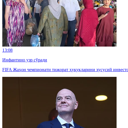
13:08
Инфантино узр сўради
FIFA Жаҳон чемпионати тижорат ҳуқуқларини хусусий инвестор