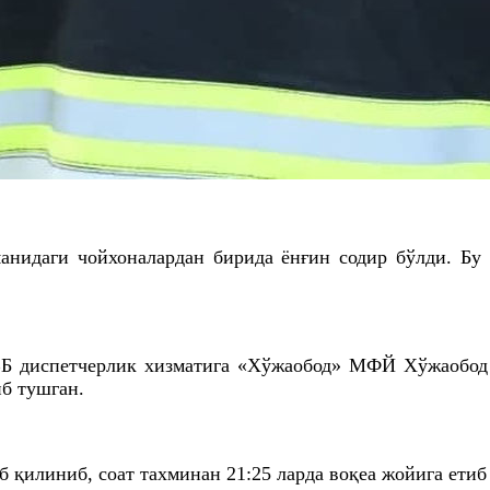
анидаги чойхоналардан бирида ёнғин содир бўлди. Бу
ВБ диспетчерлик хизматига «Хўжаобод» МФЙ Хўжаобод
иб тушган.
б қилиниб, соат тахминан 21:25 ларда воқеа жойига етиб