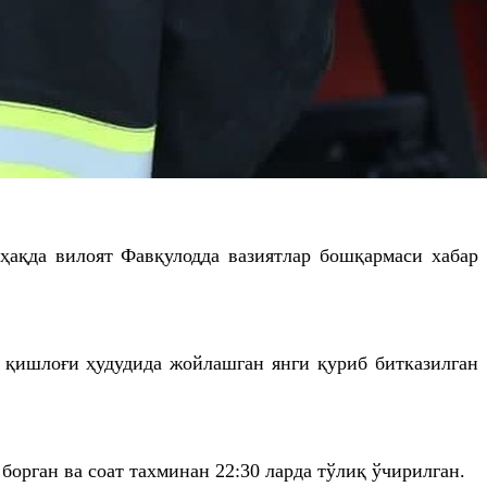
 ҳақда вилоят Фавқулодда вазиятлар бошқармаси хабар
 қишлоғи ҳудудида жойлашган янги қуриб битказилган
 борган ва соат тахминан 22:30 ларда тўлиқ ўчирилган.