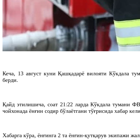
Кеча, 13 август куни Қашқадарё вилояти Кўкдала тум
берди.
Қайд этилишича, соат 21:22 ларда Кўкдала тумани Ф
чойхонада ёнғин содир бўлаётгани тўғрисида хабар кел
Хабарга кўра, ёнғинга 2 та ёнғин-қутқарув экипажи жал