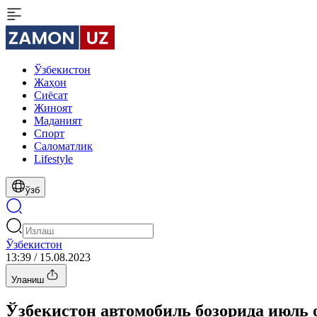
Ўзбекистон
Жаҳон
Сиёсат
Жиноят
Маданият
Спорт
Cаломатлик
Lifestyle
ўзб
Ўзбекистон
13:39 / 15.08.2023
Уланиш
Ўзбекистон автомобиль бозорида июль 