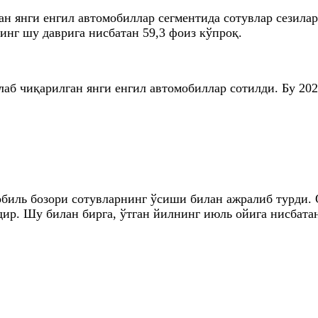
н янги енгил автомобиллар сегментида сотувлар сезилар
нинг шу даврига нисбатан 59,3 фоиз кўпроқ.
аб чиқарилган янги енгил автомобиллар сотилди. Бу 202
иль бозори сотувларнинг ўсиши билан ажралиб турди. 
пдир. Шу билан бирга, ўтган йилнинг июль ойига нисбата