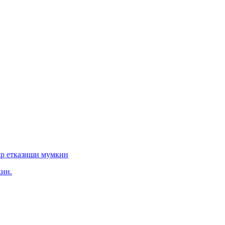
ар етказиши мумкин
ин.