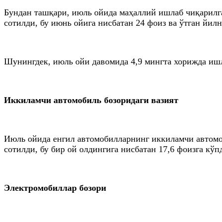
Бундан ташқари, июль ойида маҳаллий ишлаб чиқарилга
сотилди, бу июнь ойига нисбатан 24 фоиз ва ўтган йил
Шунингдек, июль ойи давомида 4,9 мингта хорижда ишл
Иккиламчи автомобиль бозоридаги вазият
Июль ойида енгил автомобилларнинг иккиламчи автомоб
сотилди, бу бир ой олдингига нисбатан 17,6 фоизга кў
Электромобиллар бозори