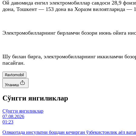
Ой давомида енгил электромобиллар савдоси 28,9 фоиз
дона, Тошкент — 153 дона ва Хоразм вилоятларида — 1
Электромобилларнинг бирламчи бозори июнь ойига нисба
Шу билан бирга, электромобилларнинг иккиламчи бозор
пасайган.
#avtomobil
Уланиш
Cўнгги янгиликлар
Cўнгги янгиликлар
07.08.2026
01:23
Олмаотада инсультни бошдан кечирган ўзбекистонлик аёл вата