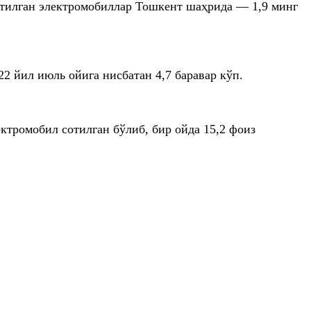
сотилган электромобиллар Тошкент шаҳрида — 1,9 минг
2 йил июль ойига нисбатан 4,7 баравар кўп.
ктромобил сотилган бўлиб, бир ойда 15,2 фоиз