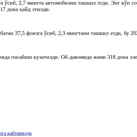
га ўсиб, 2,7 мингта автомобилни ташкил этди. Энг кўп 
17 дона қайд этилди.
тан 37,5 фоизга ўсиб, 2,3 мингтани ташкил этди, бу 202
ида пасайиш кузатилди. Ой давомида жами 318 дона эле
нга қайтарилди