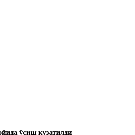
ойида ўсиш кузатилди