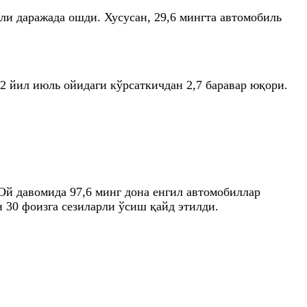
ли даражада ошди. Хусусан, 29,6 мингта автомобиль
2 йил июль ойидаги кўрсаткичдан 2,7 баравар юқори.
Ой давомида 97,6 минг дона енгил автомобиллар
н 30 фоизга сезиларли ўсиш қайд этилди.