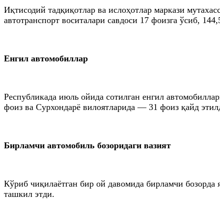
Иқтисодий тадқиқотлар ва ислоҳотлар маркази мутаха
автотранспорт воситалари савдоси 17 фоизга ўсиб, 144
Енгил автомобиллар
Республикада июль ойида сотилган енгил автомобиллар
фоиз ва Сурхондарё вилоятларида — 31 фоиз қайд этил
Бирламчи автомобиль бозоридаги вазият
Кўриб чиқилаётган бир ой давомида бирламчи бозорда я
ташкил этди.