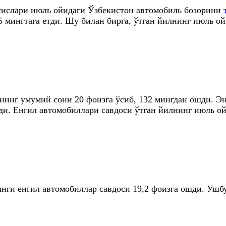
ссислари июль ойидаги Ўзбекистон автомобиль бозорини
,5 мингтага етди. Шу билан бирга, ўтган йилнинг июль о
нинг умумий сони 20 фоизга ўсиб, 132 мингдан ошди. Э
ди. Енгил автомобиллари савдоси ўтган йилнинг июль ой
нги енгил автомобиллар савдоси 19,2 фоизга ошди. Ушб