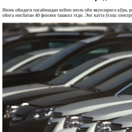
Июнь ойидаги пасайишдан кейин июль ойи якунларига кўра, ре
ойига нисбатан 40 фоизни ташкил этди. Энг катта ўсиш электр