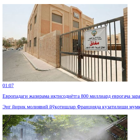
01:07
Европадаги жазирама иқтисодиётга 800 миллиард еврогача зар
Энг йирик молиявий йўқотишлар Францияда кузатилиши мумк