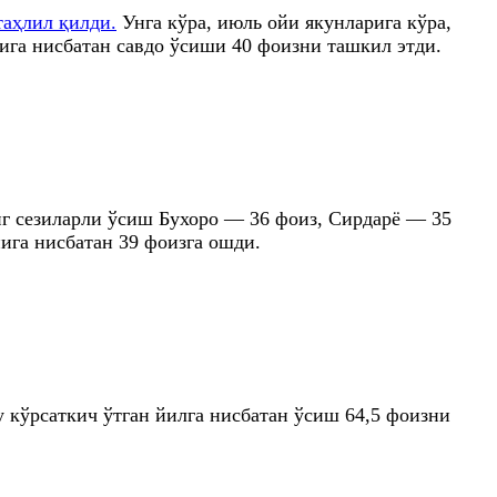
таҳлил қилди.
Унга кўра, июль ойи якунларига кўра,
йига нисбатан савдо ўсиши 40 фоизни ташкил этди.
нг сезиларли ўсиш Бухоро — 36 фоиз, Сирдарё — 35
ига нисбатан 39 фоизга ошди.
у кўрсаткич ўтган йилга нисбатан ўсиш 64,5 фоизни