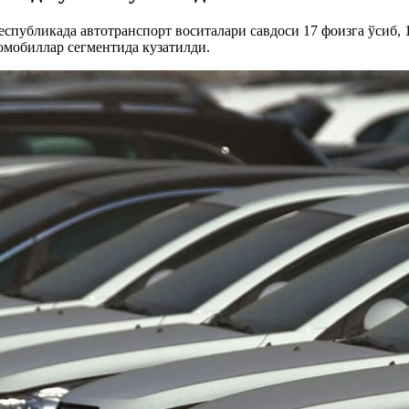
спубликада автотранспорт воситалари савдоси 17 фоизга ўсиб, 
омобиллар сегментида кузатилди.