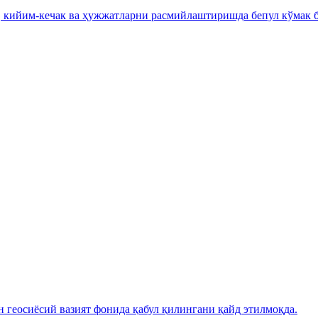
, кийим-кечак ва ҳужжатларни расмийлаштиришда бепул кўмак б
н геосиёсий вазият фонида қабул қилингани қайд этилмоқда.