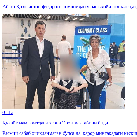
Аёлга Қозоғистон фуқароси томонидан яшаш жойи, озиқ-овқат
01:12
Қувайт мамлакатдаги ягона Эрон мактабини ёпди
Расмий сабаб очиқланмаган бўлса-да, қарор минтақадаги кески