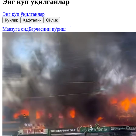
Энг кўп ўқилганлар
Энг кўп ўқилганлар
Кунлик
Ҳафталик
Ойлик
Мавзуга оид
Барчасини кўриш