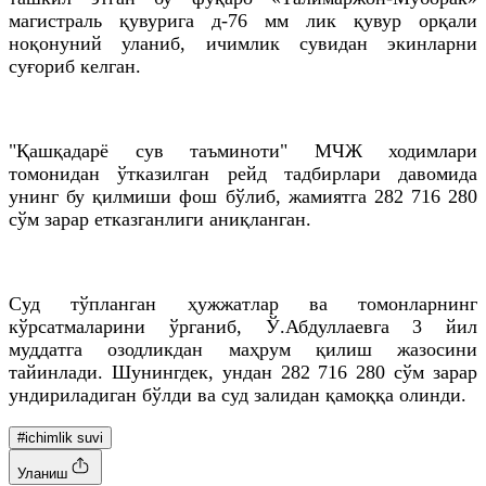
магистраль қувурига д-76 мм лик қувур орқали
ноқонуний уланиб, ичимлик сувидан экинларни
суғориб келган.
"Қашқадарё сув таъминоти" МЧЖ ходимлари
томонидан ўтказилган рейд тадбирлари давомида
унинг бу қилмиши фош бўлиб, жамиятга 282 716 280
сўм зарар етказганлиги аниқланган.
Суд тўпланган ҳужжатлар ва томонларнинг
кўрсатмаларини ўрганиб, Ў.Абдуллаевга 3 йил
муддатга озодликдан маҳрум қилиш жазосини
тайинлади. Шунингдек, ундан 282 716 280 сўм зарар
ундириладиган бўлди ва суд залидан қамоққа олинди.
#ichimlik suvi
Уланиш