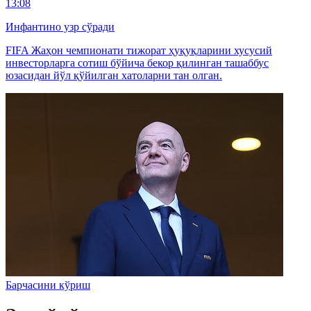
13:08
Инфантино узр сўради
FIFA Жаҳон чемпионати тижорат ҳуқуқларини хусусий
инвесторларга сотиш бўйича бекор қилинган ташаббус
юзасидан йўл қўйилган хатоларни тан олган.
Барчасини кўриш