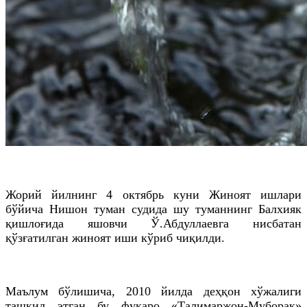
Жорий йилнинг 4 октябрь куни Жиноят ишлари
бўйича Нишон туман судида шу туманнинг Балхияк
қишлоғида яшовчи Ў.Абдуллаевга нисбатан
қўзғатилган жиноят иши кўриб чиқилди.
Маълум бўлишича, 2010 йилда деҳқон хўжалиги
ташкил этган бу фуқаро «Талимаржон-Муборак»