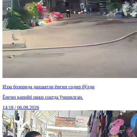
Изза бозорида дахшатли ёнғин содир бўлди
Ёнғин қарийб икки соатда ўчирилган.
14:18 / 06.08.2026