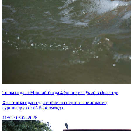
Тошкентдаги Миллий боғда 4 ёшли қиз чўкиб вафот этди
Ҳолат юзасидан суд-тиббий экспертиза тайинланиб,
суриштирув олиб борилмоқда.
11:52 / 06.08.2026