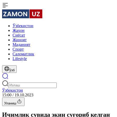
Ўзбекистон
Жаҳон
Сиёсат
Жиноят
Маданият
Спорт
Cаломатлик
Lifestyle
ўзб
Ўзбекистон
15:00 / 19.10.2023
Уланиш
Ичимлик сувида экин суғориб келган