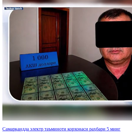
Самарқандда электр таъминоти корхонаси раҳбари 5 минг