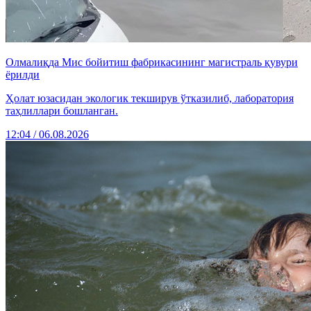
Олмалиқда Мис бойитиш фабрикасининг магистраль қувури
ёрилди
Ҳолат юзасидан экологик текширув ўтказилиб, лаборатория
таҳлиллари бошланган.
12:04 / 06.08.2026