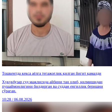
Тошкентда кекса аёлга тегажоғлик қилган йигит қамалди
Ҳуқуқбузар суд мажлисида айбини тан олиб, қилмишидан
пушаймонлигини билдирган ва суддан енгиллик беришни
сўраган.
10:28 / 06.08.2026