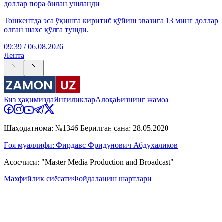
доллар пора билан ушланди
Тошкентда эса ўқишга киритиб қўйиш эвазига 13 минг доллар
олган шахс қўлга тушди.
09:39 / 06.08.2026
Лента
Биз ҳақимизда
Янгиликлар
Алоқа
Бизнинг жамоа
Шаҳодатнома: №1346 Берилган сана: 28.05.2020
Ғоя муаллифи: Фирдавс Фридунович Абдухаликов
Асосчиси: "Master Media Production and Broadcast"
Махфийлик сиёсати
Фойдаланиш шартлари