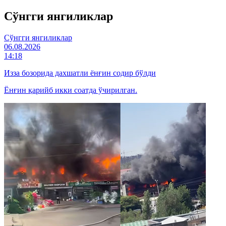
Cўнгги янгиликлар
Cўнгги янгиликлар
06.08.2026
14:18
Изза бозорида дахшатли ёнғин содир бўлди
Ёнғин қарийб икки соатда ўчирилган.