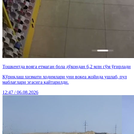
Тошкентда вояга етмаган бола дўкондан 6,2 млн сўм ўғирлади
Қўриқлаш хизмати ходимлари уни воқеа жойида ушлаб, пул
маблағлари эгасига қайтарилди.
12:47 / 06.08.2026