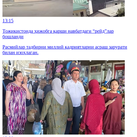
13:15
Тожикистонда ҳижобга қарши навбатдаги “рейд”лар
бошланди
Расмийлар тадбирни миллий қадриятларни асраш зарурати
билан изоҳлаган.