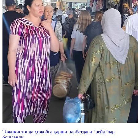
Тожикистонда ҳижобга қарши навбатдаги “рейд”лар
бошланди