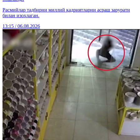
Расмийлар тадбирни миллий қадриятларни асраш зарурати
билан изоҳлаган.
13:15 / 06.08.2026