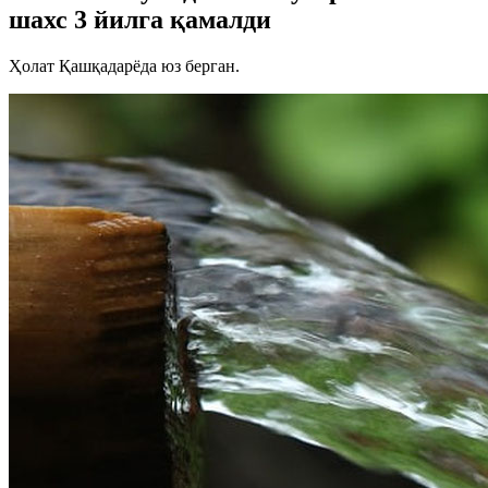
шахс 3 йилга қамалди
Ҳолат Қашқадарёда юз берган.