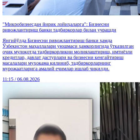
"Микробизнесдан йирик лойиҳаларга": Бизнесни
ривожлантириш банки тадбиркорлар билан учрашди
Янгийўлда Бизнесни ривожлантириш банки ҳамда
Ўзбекистон маҳаллалари уюшмаси ҳамкорлигида ўтказилган
очиқ мулоқотда тадбиркорликни молиялаштириш, имтиёзли
кредитлар, давлат дастурлари ва бизнесни кенгайтириш
масалалари муҳокама қилиниб, тадбиркорларнинг
мурожаатларига амалий ечимлар ишлаб чиқилди.
11:15 / 06.08.2026