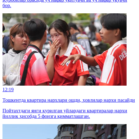
бор.
12:19
Тошкентда квартира нархлари ошди, ҳовлилар нархи пасайди
Пойтахтдаги янги қурилган уйлардаги квартиралар нархи
йиллик ҳисобда 5 фоизга қимматлашган.