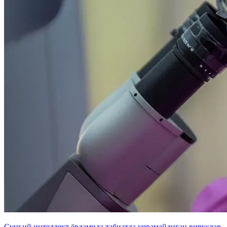
Сунъий интеллект ёрдамида табиатда учрамайдиган вируслар