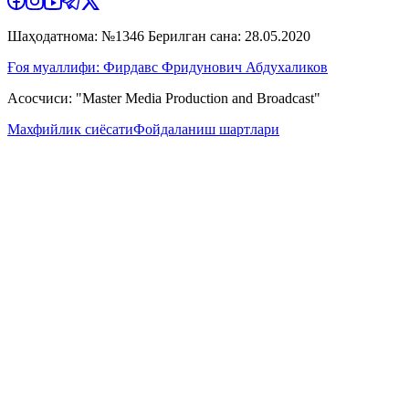
Шаҳодатнома: №1346 Берилган сана: 28.05.2020
Ғоя муаллифи: Фирдавс Фридунович Абдухаликов
Асосчиси: "Master Media Production and Broadcast"
Махфийлик сиёсати
Фойдаланиш шартлари