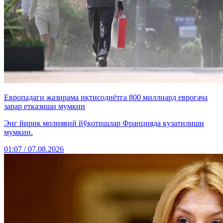
Европадаги жазирама иқтисодиётга 800 миллиард еврогача
зарар етказиши мумкин
Энг йирик молиявий йўқотишлар Францияда кузатилиши
мумкин.
01:07 / 07.08.2026