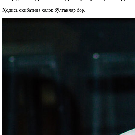
Ҳодиса оқибатида ҳалок бўлганлар бор.