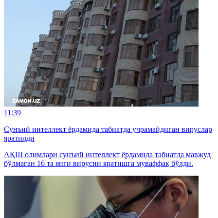
11:39
Сунъий интеллект ёрдамида табиатда учрамайдиган вируслар
яратилди
АҚШ олимлари сунъий интеллект ёрдамида табиатда мавжуд
бўлмаган 16 та янги вирусни яратишга муваффақ бўлди.