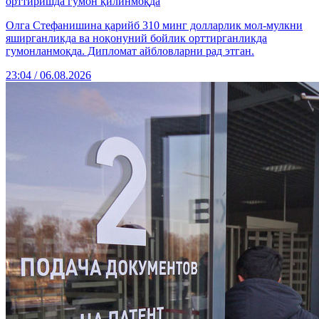
орттиришда гумон қилинмоқда
Олга Стефанишина қарийб 310 минг долларлик мол-мулкни
яширганликда ва ноқонуний бойлик орттирганликда
гумонланмоқда. Дипломат айбловларни рад этган.
23:04 / 06.08.2026