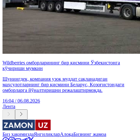
Wildberries омборларининг бир қисмини Ўзбекистонга
кўчириши мумкин
Шунингдек, компания узоқ муддат сақланадиган
маҳсулотларнинг бир қисмини Беларус, Қозоғистондаги
омборларга йўналтиришни режалаштирмоқда.
16:04 / 06.08.2026
Лента
Биз ҳақимизда
Янгиликлар
Алоқа
Бизнинг жамоа