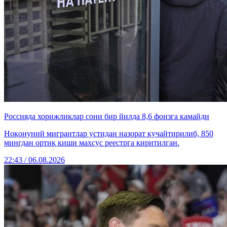
Россияда хорижликлар сони бир йилда 8,6 фоизга камайди
Ноқонуний мигрантлар устидан назорат кучайтирилиб, 850
мингдан ортиқ киши махсус реестрга киритилган.
22:43 / 06.08.2026