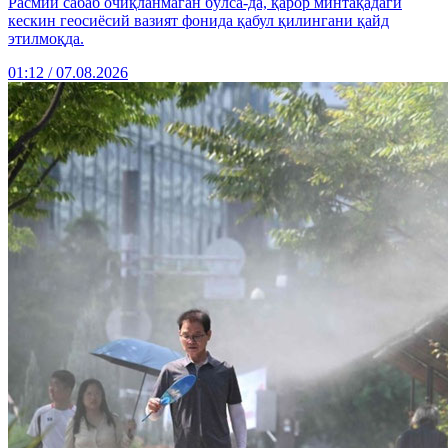
Расмий сабаб очиқланмаган бўлса-да, қарор минтақадаги
кескин геосиёсий вазият фонида қабул қилингани қайд
этилмоқда.
01:12 / 07.08.2026