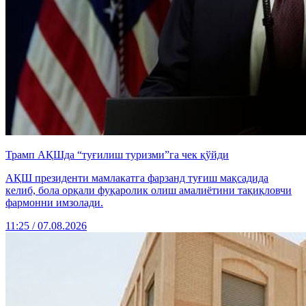
Трамп АҚШда “туғилиш туризми”га чек қўйди
АҚШ президенти мамлакатга фарзанд туғиш мақсадида
келиб, бола орқали фуқаролик олиш амалиётини тақиқловчи
фармонни имзолади.
11:25 / 07.08.2026