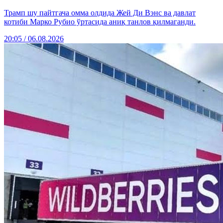
Трамп шу пайтгача омма олдида Жей Ди Вэнс ва давлат
котиби Марко Рубио ўртасида аниқ танлов қилмаганди.
20:05 / 06.08.2026