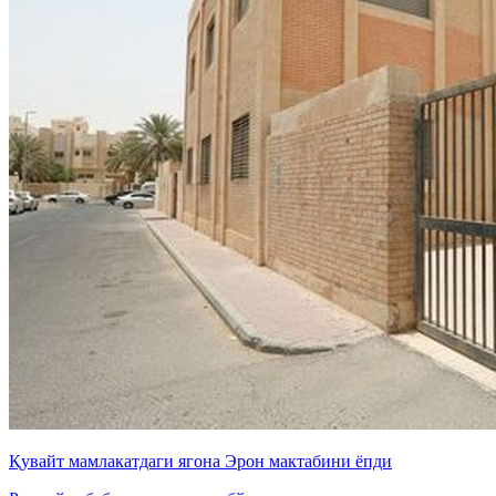
Қувайт мамлакатдаги ягона Эрон мактабини ёпди