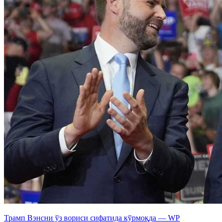
Трамп Вэнсни ўз вориси сифатида кўрмоқда — WP