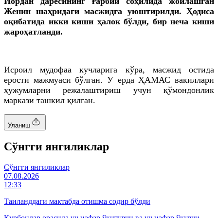
Иордан дарёсининг ғарбий соҳилида жойлашган
Женин шаҳридаги масжидга уюштирилди. Ҳодиса
оқибатида икки киши ҳалок бўлди, бир неча киши
жароҳатланди.
Исроил мудофаа кучларига кўра, масжид остида
ерости мажмуаси бўлган. У ерда ҲАМАС вакиллари
ҳужумларни режалаштириш учун қўмондонлик
маркази ташкил қилган.
Уланиш
Cўнгги янгиликлар
Cўнгги янгиликлар
07.08.2026
12:33
Таиланддаги мактабда отишма содир бўлди
Қурбонлар орасида уч нафар ўқитувчи ва уч нафар ўқувчи