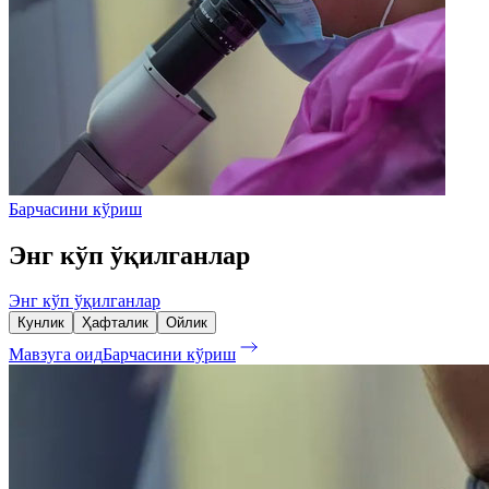
Барчасини кўриш
Энг кўп ўқилганлар
Энг кўп ўқилганлар
Кунлик
Ҳафталик
Ойлик
Мавзуга оид
Барчасини кўриш