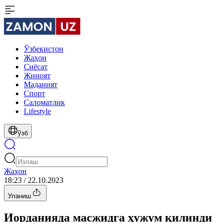
Ўзбекистон
Жаҳон
Сиёсат
Жиноят
Маданият
Спорт
Cаломатлик
Lifestyle
ўзб
Жаҳон
18:23 / 22.10.2023
Уланиш
Иорданияда масжидга ҳужум қилинди