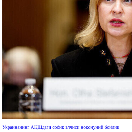
Украинанинг АҚШдаги собиқ элчиси ноқонуний бойлик