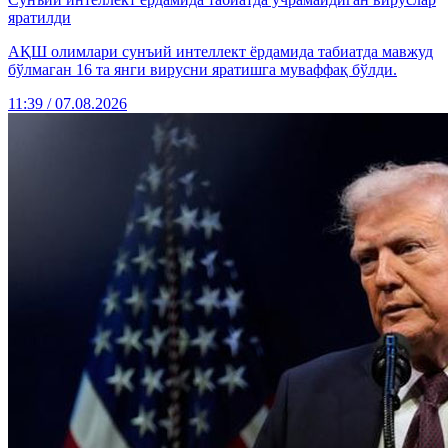
яратилди
АҚШ олимлари сунъий интеллект ёрдамида табиатда мавжуд
бўлмаган 16 та янги вирусни яратишга муваффақ бўлди.
11:39 / 07.08.2026