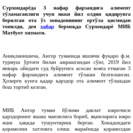
Сурхондарёда 3 нафар фарзандига алимент
тўламаганлиги учун икки йил олдин қидирувга
берилган ота ўз хонадонининг ертўла қисмидан
топилди, дея
хабар
бермоқда Сурхондарё МИБ
Матбуот хизмати.
Аниқланишича, Ангор туманида яшовчи фуқаро
ф
.
м
.
турмуш ўртоғи билан ажрашгандан сўнг, 2019 йил
январь ойидаги суд буйруғига асосан
вояга
етмаган 3
нафар фарзандига алимент тўлаши белгиланган.
Ҳозирги кунга қадар қарздор ота алимент тўлашдан
бош тортиб келган.
МИБ Ангор туман бўлими давлат ижрочиси
қарздорнинг яшаш манзилига бориб, яқинларига ижро
иши ҳақида тушунтириш берган. Хонадондаги
қорамолни
хатловга
олиш жараёнида қорамолдан