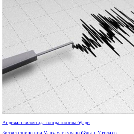
Андижон вилоятида тонгда зилзила бўлди
Зилзила эпицентри Марҳамат тумани бўлган. У ерда ер