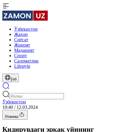
Ўзбекистон
Жаҳон
Сиёсат
Жиноят
Маданият
Спорт
Cаломатлик
Lifestyle
ўзб
Ўзбекистон
10:40 / 12.03.2024
Уланиш
Қидирувдаги эркак уйининг