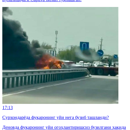
17:13
Сурхондарёда фуқаронинг уйи нега бузиб ташланди?
Деновда фуқаронинг уйи огоҳлантиришсиз бузилгани ҳақида