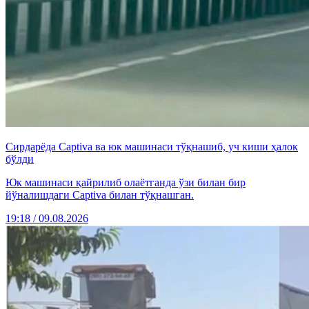
Сирдарёда Captiva ва юк машинаси тўқнашиб, уч киши ҳалок
бўлди
Юк машинаси қайрилиб олаётганда ўзи билан бир
йўналишдаги Captiva билан тўқнашган.
19:18 / 09.08.2026