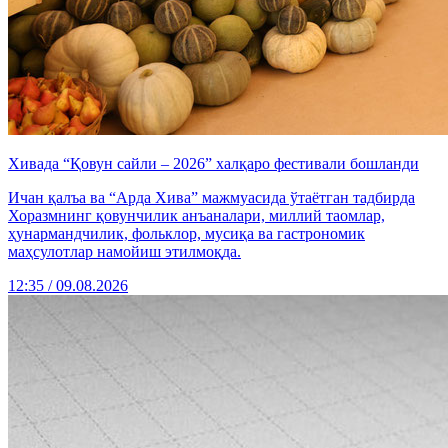
Хивада “Қовун сайли – 2026” халқаро фестивали бошланди
Ичан қалъа ва “Арда Хива” мажмуасида ўтаётган тадбирда
Хоразмнинг қовунчилик анъаналари, миллий таомлар,
ҳунармандчилик, фольклор, мусиқа ва гастрономик
маҳсулотлар намойиш этилмоқда.
12:35 / 09.08.2026