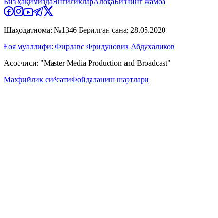
Биз ҳақимизда
Янгиликлар
Алоқа
Бизнинг жамоа
Шаҳодатнома: №1346 Берилган сана: 28.05.2020
Ғоя муаллифи: Фирдавс Фридунович Абдухаликов
Асосчиси: "Master Media Production and Broadcast"
Махфийлик сиёсати
Фойдаланиш шартлари