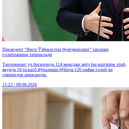
Президент “Янги Ўзбекистон бунёдкорлари” танлови
ғолибларини табриклади
Танловнинг уч босқичида 124 мингдан зиёд ёш иштирок этиб,
якунда 10 та касб йўналиши бўйича 120 нафар ғолиб ва
совриндор аниқланди.
21:23 / 08.08.2026