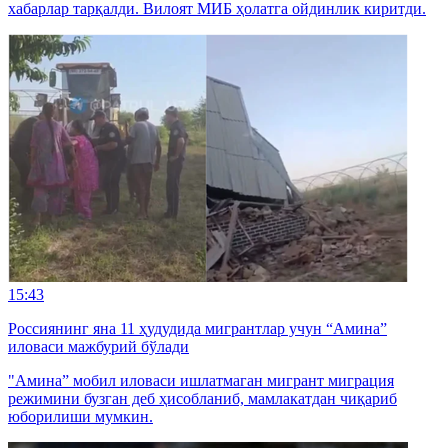
хабарлар тарқалди. Вилоят МИБ ҳолатга ойдинлик киритди.
15:43
Россиянинг яна 11 ҳудудида мигрантлар учун “Амина”
иловаси мажбурий бўлади
"Амина” мобил иловаси ишлатмаган мигрант миграция
режимини бузган деб ҳисобланиб, мамлакатдан чиқариб
юборилиши мумкин.