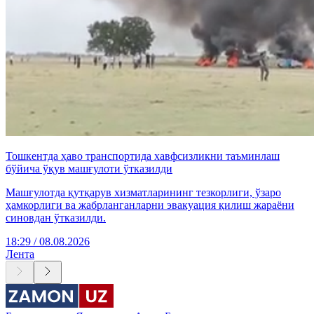
Тошкентда ҳаво транспортида хавфсизликни таъминлаш
бўйича ўқув машғулоти ўтказилди
Машғулотда қутқарув хизматларининг тезкорлиги, ўзаро
ҳамкорлиги ва жабрланганларни эвакуация қилиш жараёни
синовдан ўтказилди.
18:29 / 08.08.2026
Лента