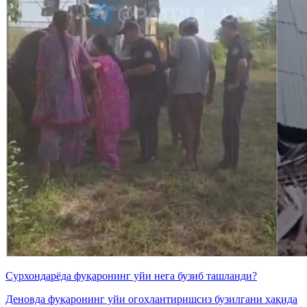
Сурхондарёда фуқаронинг уйи нега бузиб ташланди?
Деновда фуқаронинг уйи огоҳлантиришсиз бузилгани ҳақида