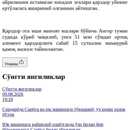
айрилишни истамаган хонадон эгалари қарздор уйнинг
ертўласига яшириниб олганини айтишган.
Қарздор ота иши жиноят ишлари бўйича Ангор туман
судида кўриб чиқилиб, унга 51
млн
сўмдан ортиқ
алимент қарздорлиги сабаб 15 суткалик маъмурий
қамоқ жазоси тайинланган.
Уланиш
Cўнгги янгиликлар
Cўнгги янгиликлар
09.08.2026
19:18
Сирдарёда Captiva ва юк машинаси тўқнашиб, уч киши ҳалок
бўлди
Юк машинаси қайрилиб олаётганда ўзи билан бир
йўналишдаги Captiva билан тўқнашган.