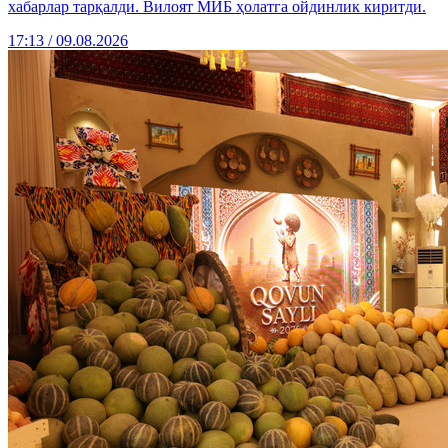
хабарлар тарқалди. Вилоят МИБ ҳолатга ойдинлик киритди.
17:13 / 09.08.2026