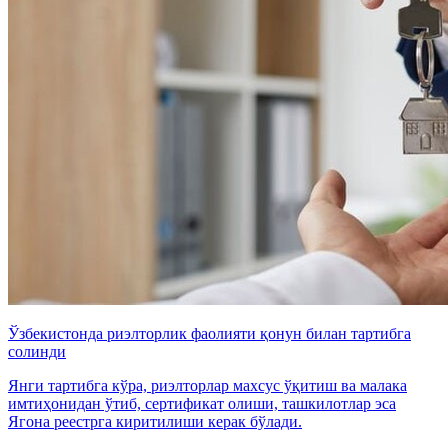
Ўзбекистонда риэлторлик фаолияти қонун билан тартибга
солинди
Янги тартибга кўра, риэлторлар махсус ўқитиш ва малака
имтиҳонидан ўтиб, сертификат олиши, ташкилотлар эса
Ягона реестрга киритилиши керак бўлади.