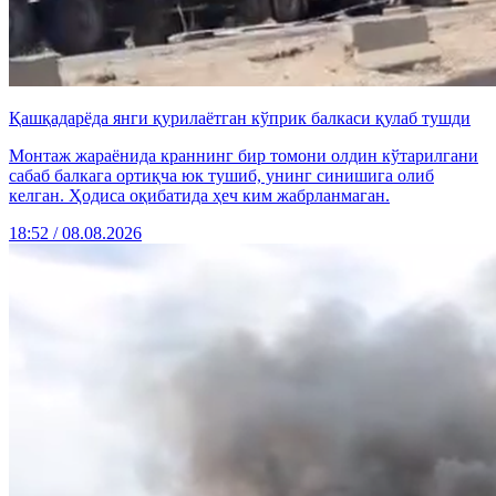
Қашқадарёда янги қурилаётган кўприк балкаси қулаб тушди
Монтаж жараёнида краннинг бир томони олдин кўтарилгани
сабаб балкага ортиқча юк тушиб, унинг синишига олиб
келган. Ҳодиса оқибатида ҳеч ким жабрланмаган.
18:52 / 08.08.2026