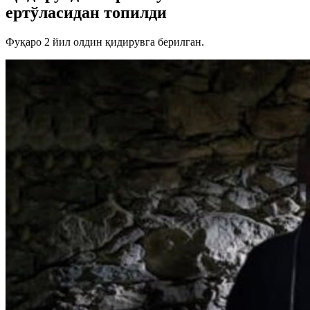
ертўласидан топилди
Фуқаро 2 йил олдин қидирувга берилган.