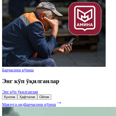
Барчасини кўриш
Энг кўп ўқилганлар
Энг кўп ўқилганлар
Кунлик
Ҳафталик
Ойлик
Мавзуга оид
Барчасини кўриш