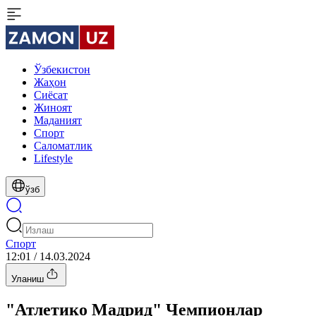
Ўзбекистон
Жаҳон
Сиёсат
Жиноят
Маданият
Спорт
Cаломатлик
Lifestyle
ўзб
Спорт
12:01 / 14.03.2024
Уланиш
"Атлетико Мадрид" Чемпионлар