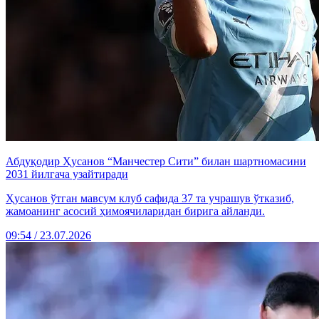
Абдуқодир Ҳусанов “Манчестер Сити” билан шартномасини
2031 йилгача узайтиради
Ҳусанов ўтган мавсум клуб сафида 37 та учрашув ўтказиб,
жамоанинг асосий ҳимоячиларидан бирига айланди.
09:54 / 23.07.2026