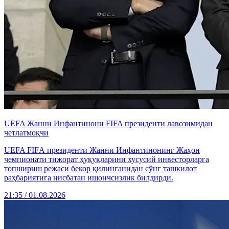
UEFA Жанни Инфантинони FIFA президенти лавозимидан
четлатмоқчи
UEFA FIFА президенти Жанни Инфантинонинг Жаҳон
чемпионати тижорат ҳуқуқларини хусусий инвесторларга
топшириш режаси бекор қилинганидан сўнг ташкилот
раҳбариятига нисбатан ишончсизлик билдирди.
21:35 / 01.08.2026