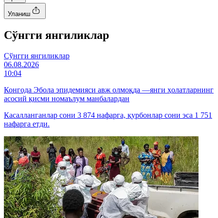
Уланиш
Cўнгги янгиликлар
Cўнгги янгиликлар
06.08.2026
10:04
Конгода Эбола эпидемияси авж олмоқда —янги ҳолатларнинг
асосий қисми номаълум манбалардан
Касалланганлар сони 3 874 нафарга, қурбонлар сони эса 1 751
нафарга етди.