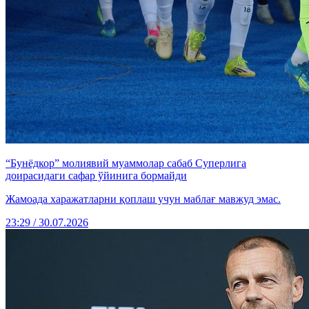
“Бунёдкор” молиявий муаммолар сабаб Суперлига
доирасидаги сафар ўйинига бормайди
Жамоада харажатларни қоплаш учун маблағ мавжуд эмас.
23:29 / 30.07.2026