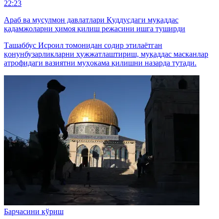
22:23
Араб ва мусулмон давлатлари Қуддусдаги муқаддас
қадамжоларни ҳимоя қилиш режасини ишга туширди
Ташаббус Исроил томонидан содир этилаётган
қонунбузарликларни ҳужжатлаштириш, муқаддас масканлар
атрофидаги вазиятни муҳокама қилишни назарда тутади.
Барчасини кўриш