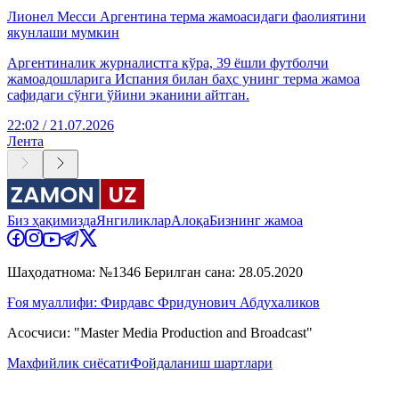
Лионел Месси Аргентина терма жамоасидаги фаолиятини
якунлаши мумкин
Аргентиналик журналистга кўра, 39 ёшли футболчи
жамоадошларига Испания билан баҳс унинг терма жамоа
сафидаги сўнги ўйини эканини айтган.
22:02 / 21.07.2026
Лента
Биз ҳақимизда
Янгиликлар
Алоқа
Бизнинг жамоа
Шаҳодатнома: №1346 Берилган сана: 28.05.2020
Ғоя муаллифи: Фирдавс Фридунович Абдухаликов
Асосчиси: "Master Media Production and Broadcast"
Махфийлик сиёсати
Фойдаланиш шартлари