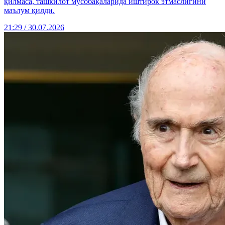
қилмаса, ташкилот мусобақаларида иштирок этмаслигини
маълум қилди.
21:29 / 30.07.2026