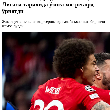
Лигаси тарихида ўзига хос рекорд
ўрнатди
Жамоа учта пенальтилар cериясида ғалаба қозонган биринчи
жамоа бўлди.