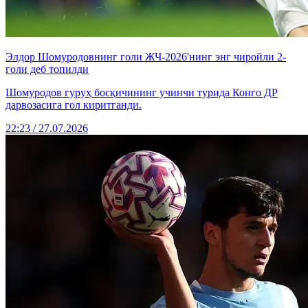
Элдор Шомуродовнинг голи ЖЧ-2026'нинг энг чиройли 2-
голи деб топилди
Шомуродов гуруҳ босқичининг учинчи турида Конго ДР
дарвозасига гол киритганди.
22:23 / 27.07.2026