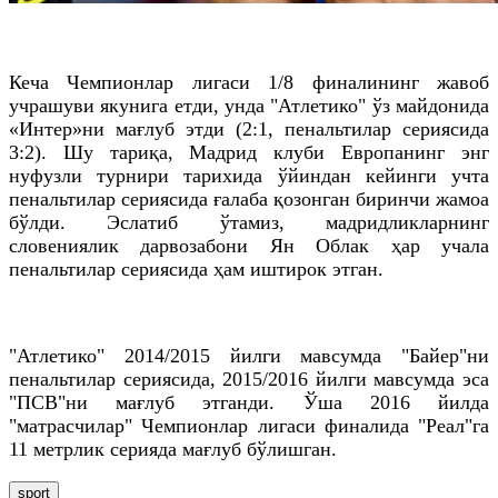
Кеча Чемпионлар лигаси 1/8 финалининг жавоб
учрашуви якунига етди, унда "Атлетико" ўз майдонида
«Интер»ни мағлуб этди (2:1, пенальтилар сериясида
3:2). Шу тариқа, Мадрид клуби Европанинг энг
нуфузли турнири тарихида ўйиндан кейинги учта
пенальтилар сериясида ғалаба қозонган биринчи жамоа
бўлди. Эслатиб ўтамиз, мадридликларнинг
словениялик дарвозабони Ян Облак ҳар учала
пенальтилар сериясида ҳам иштирок этган.
"Атлетико" 2014/2015 йилги мавсумда "Байер"ни
пенальтилар сериясида, 2015/2016 йилги мавсумда эса
"ПСВ"ни мағлуб этганди. Ўша 2016 йилда
"матрасчилар" Чемпионлар лигаси финалида "Реал"га
11 метрлик серияда мағлуб бўлишган.
sport