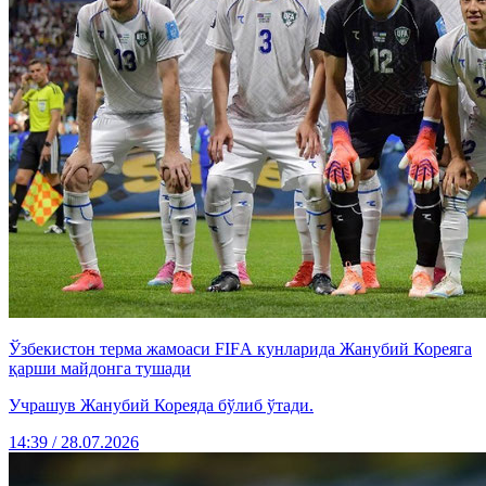
Ўзбекистон терма жамоаси FIFА кунларида Жанубий Кореяга
қарши майдонга тушади
Учрашув Жанубий Кореяда бўлиб ўтади.
14:39 / 28.07.2026