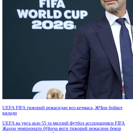
UEFA FIFA тижорий режасидан воз кечмаса, ЖЧни бойкот
қилади
UEFA ва унга аъзо 55 та миллий футбол ассоциацияси FIFA
Жаҳон чемпионати бўйича янги тижорий режасини бекор