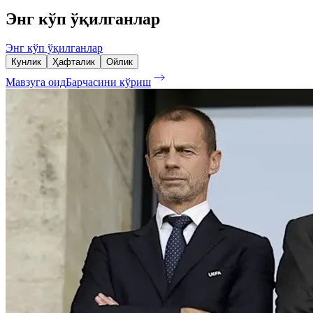
Энг кўп ўқилганлар
Энг кўп ўқилганлар
Кунлик
Ҳафталик
Ойлик
Мавзуга оид
Барчасини кўриш