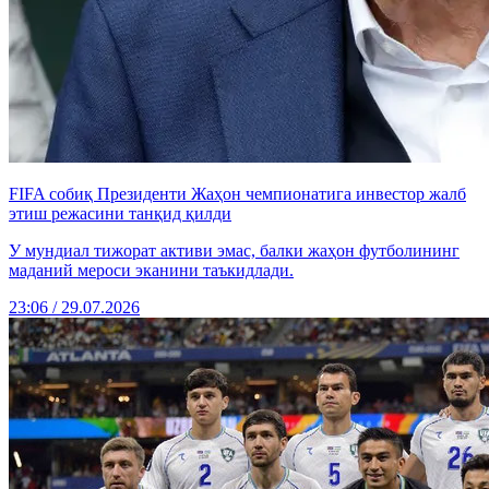
FIFA собиқ Президенти Жаҳон чемпионатига инвестор жалб
этиш режасини танқид қилди
У мундиал тижорат активи эмас, балки жаҳон футболининг
маданий мероси эканини таъкидлади.
23:06 / 29.07.2026