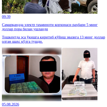
09:39
Самарқандда электр таъминоти корхонаси раҳбари 5 минг
доллар пора билан ушланди
Тошкентда эса ўқишга киритиб қўйиш эвазига 13 минг доллар
олган шахс қўлга тушди.
05.08.2026