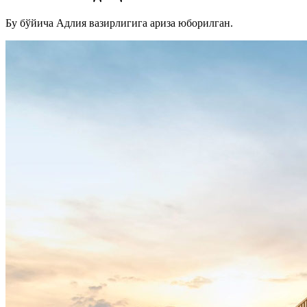
Бу бўйича Адлия вазирлигига ариза юборилган.