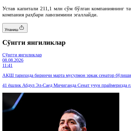
Устав капитали 211,1
млн
сўм бўлган компаниянинг т
компания раҳбари лавозимини эгаллайди.
Уланиш
Cўнгги янгиликлар
Cўнгги янгиликлар
08.08.2026
11:41
АҚШ тарихида биринчи марта мусулмон эркак сенатор бўлиш
41 ёшлик Абдул Эл-Саед Мичиганда Сенат учун праймеризда ғ