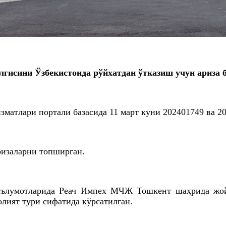
лгисини Ўзбекистонда рўйхатдан ўтказиш учун ариза 
зматлари портали базасида 11 март куни 202401749 ва 20
ризаларни топширган.
маълумотларида
Реач
Импех
МЧЖ
Тошкент шаҳрида жойл
лият тури сифатида кўрсатилган.