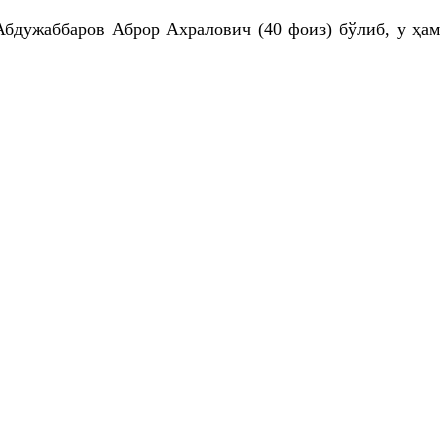
Абдужаббаров
Аброр
Ахралович
(40 фоиз) бўлиб, у ҳам