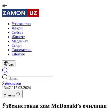
Ўзбекистон
Жаҳон
Сиёсат
Жиноят
Маданият
Спорт
Cаломатлик
Lifestyle
ўзб
Ўзбекистон
13:47 / 17.03.2024
Уланиш
Ўзбекистонда ҳам McDonaldʼs очилиши