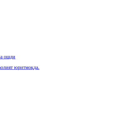
га ошди
фаолият юритмоқда.