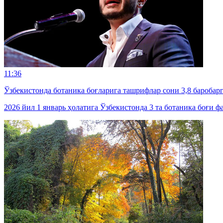
11:36
Ўзбекистонда ботаника боғларига ташрифлар сони 3,8 баробар
2026 йил 1 январь ҳолатига Ўзбекистонда 3 та ботаника боғи 