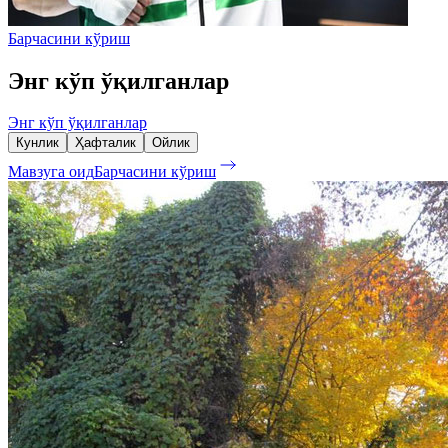
Барчасини кўриш
Энг кўп ўқилганлар
Энг кўп ўқилганлар
Кунлик
Ҳафталик
Ойлик
Мавзуга оид
Барчасини кўриш