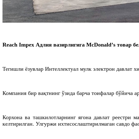
Reach Impex
Адлия вазирлигига McDonaldʼs товар бе
Тегишли ёзувлар Интеллектуал мулк электрон давлат хи
Компания бир вақтнинг ўзида барча тоифалар бўйича а
Корхона ва ташкилотларнинг ягона давлат реестри 
келтирилган. Улгуржи ихтисослаштирилмаган савдо фао