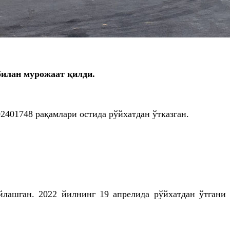
билан мурожаат қилди.
2401748 рақамлари остида рўйхатдан ўтказган.
ашган. 2022 йилнинг 19 апрелида рўйхатдан ўтгани