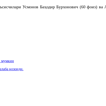
аъсисчилари
Усмонов
Баҳодир
Бурхонович
(60 фоиз) ва
и мумкин
алаба қозонди.