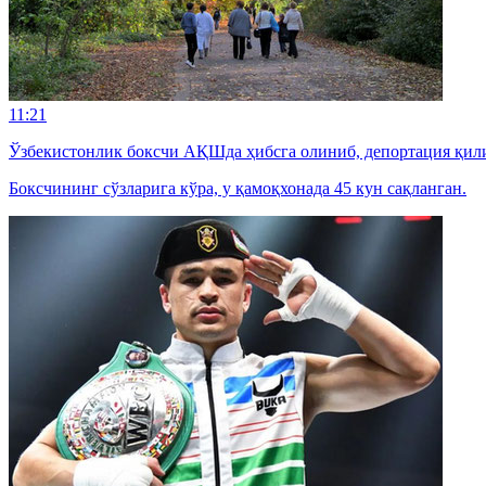
11:21
Ўзбекистонлик боксчи АҚШда ҳибсга олиниб, депортация қил
Боксчининг сўзларига кўра, у қамоқхонада 45 кун сақланган.