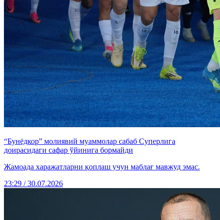
“Бунёдкор” молиявий муаммолар сабаб Суперлига
доирасидаги сафар ўйинига бормайди
Жамоада харажатларни қоплаш учун маблағ мавжуд эмас.
23:29 / 30.07.2026