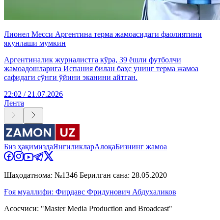
Лионел Месси Аргентина терма жамоасидаги фаолиятини
якунлаши мумкин
Аргентиналик журналистга кўра, 39 ёшли футболчи
жамоадошларига Испания билан баҳс унинг терма жамоа
сафидаги сўнги ўйини эканини айтган.
22:02 / 21.07.2026
Лента
Биз ҳақимизда
Янгиликлар
Алоқа
Бизнинг жамоа
Шаҳодатнома: №1346 Берилган сана: 28.05.2020
Ғоя муаллифи: Фирдавс Фридунович Абдухаликов
Асосчиси: "Master Media Production and Broadcast"