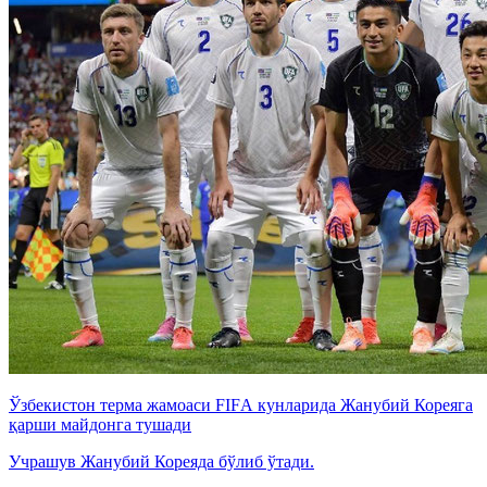
Ўзбекистон терма жамоаси FIFА кунларида Жанубий Кореяга
қарши майдонга тушади
Учрашув Жанубий Кореяда бўлиб ўтади.