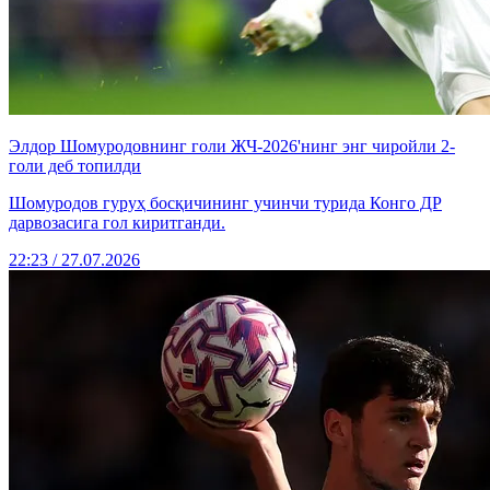
Элдор Шомуродовнинг голи ЖЧ-2026'нинг энг чиройли 2-
голи деб топилди
Шомуродов гуруҳ босқичининг учинчи турида Конго ДР
дарвозасига гол киритганди.
22:23 / 27.07.2026