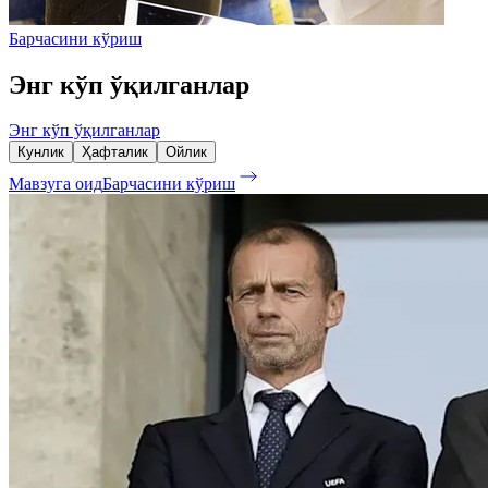
Барчасини кўриш
Энг кўп ўқилганлар
Энг кўп ўқилганлар
Кунлик
Ҳафталик
Ойлик
Мавзуга оид
Барчасини кўриш