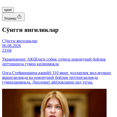
sport
Уланиш
Cўнгги янгиликлар
Cўнгги янгиликлар
06.08.2026
23:04
Украинанинг АҚШдаги собиқ элчиси ноқонуний бойлик
орттиришда гумон қилинмоқда
Олга Стефанишина қарийб 310 минг долларлик мол-мулкни
яширганликда ва ноқонуний бойлик орттирганликда
гумонланмоқда. Дипломат айбловларни рад этган.