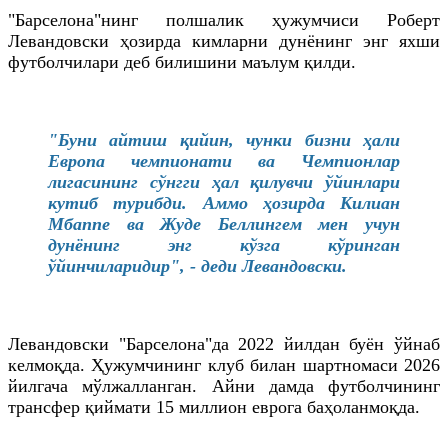
"Барселона"нинг полшалик ҳужумчиси Роберт
Левандовски ҳозирда кимларни дунёнинг энг яхши
футболчилари деб билишини маълум қилди.
"Буни айтиш қийин, чунки бизни ҳали
Европа чемпионати ва Чемпионлар
лигасининг сўнгги ҳал қилувчи ўйинлари
кутиб турибди. Аммо ҳозирда Килиан
Мбаппе ва Жуде Беллингем мен учун
дунёнинг энг кўзга кўринган
ўйинчиларидир", - деди Левандовски.
Левандовски "Барселона"да 2022 йилдан буён ўйнаб
келмоқда. Ҳужумчининг клуб билан шартномаси 2026
йилгача мўлжалланган. Айни дамда футболчининг
трансфер қиймати 15 миллион еврога баҳоланмоқда.