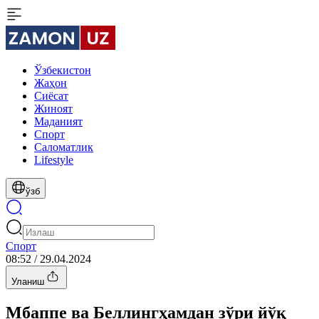
Ўзбекистон
Жаҳон
Сиёсат
Жиноят
Маданият
Спорт
Cаломатлик
Lifestyle
ўзб
Спорт
08:52 / 29.04.2024
Уланиш
Мбаппе ва Беллингҳамдан зўри йўқ