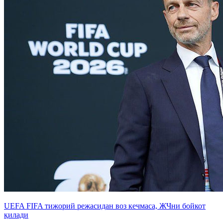
UEFA FIFA тижорий режасидан воз кечмаса, ЖЧни бойкот
қилади