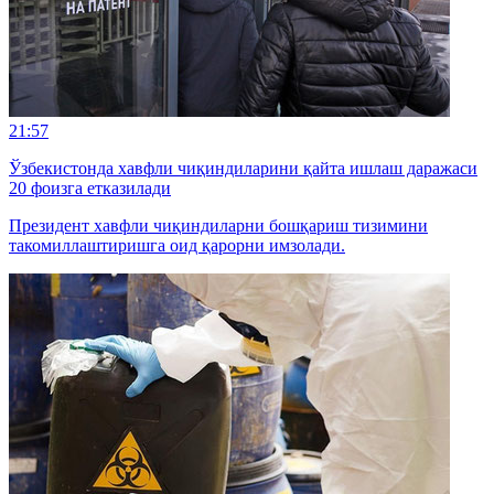
21:57
Ўзбекистонда хавфли чиқиндиларини қайта ишлаш даражаси
20 фоизга етказилади
Президент хавфли чиқиндиларни бошқариш тизимини
такомиллаштиришга оид қарорни имзолади.