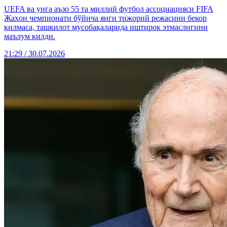
UEFA ва унга аъзо 55 та миллий футбол ассоциацияси FIFA
Жаҳон чемпионати бўйича янги тижорий режасини бекор
қилмаса, ташкилот мусобақаларида иштирок этмаслигини
маълум қилди.
21:29 / 30.07.2026