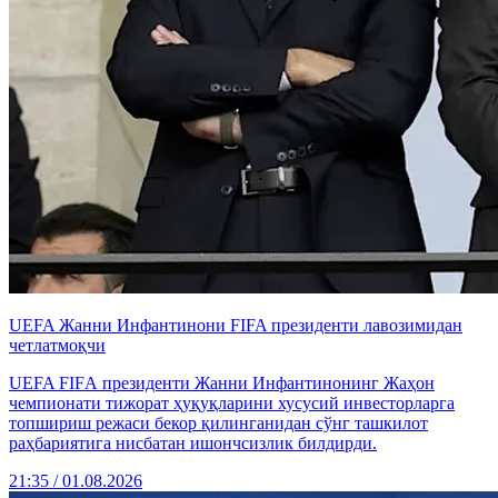
UEFA Жанни Инфантинони FIFA президенти лавозимидан
четлатмоқчи
UEFA FIFА президенти Жанни Инфантинонинг Жаҳон
чемпионати тижорат ҳуқуқларини хусусий инвесторларга
топшириш режаси бекор қилинганидан сўнг ташкилот
раҳбариятига нисбатан ишончсизлик билдирди.
21:35 / 01.08.2026