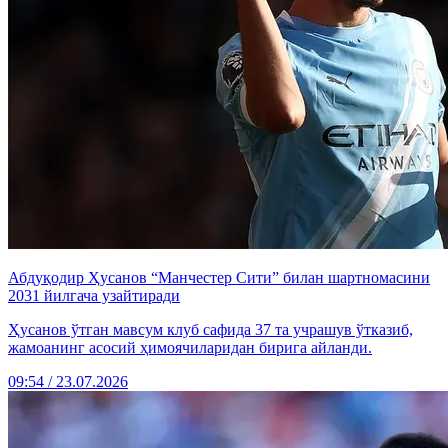
Абдуқодир Ҳусанов “Манчестер Сити” билан шартномасини
2031 йилгача узайтиради
Ҳусанов ўтган мавсум клуб сафида 37 та учрашув ўтказиб,
жамоанинг асосий ҳимоячиларидан бирига айланди.
09:54 / 23.07.2026