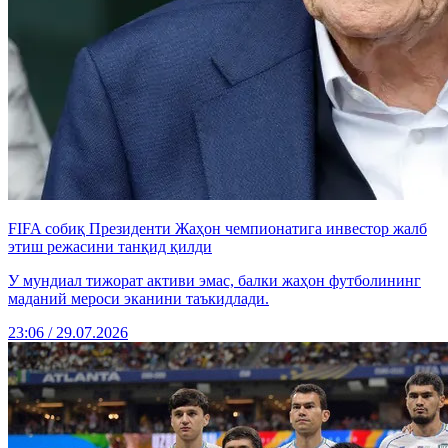
FIFA собиқ Президенти Жаҳон чемпионатига инвестор жалб
этиш режасини танқид қилди
У мундиал тижорат активи эмас, балки жаҳон футболининг
маданий мероси эканини таъкидлади.
23:06 / 29.07.2026