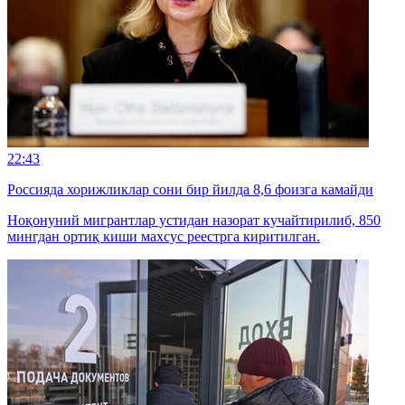
22:43
Россияда хорижликлар сони бир йилда 8,6 фоизга камайди
Ноқонуний мигрантлар устидан назорат кучайтирилиб, 850
мингдан ортиқ киши махсус реестрга киритилган.