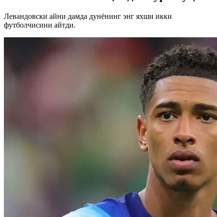
Левандовски айни дамда дунёнинг энг яхши икки
футболчисини айтди.