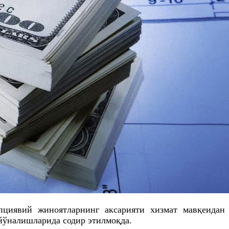
пциявий
жиноятларнинг аксарияти хизмат
мавқеидан
йўналишларида содир этилмоқда.