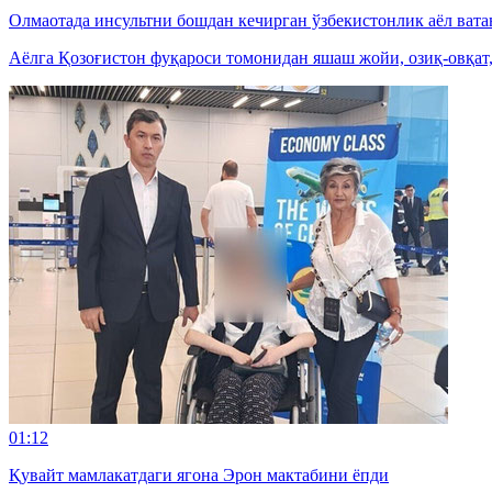
Олмаотада инсультни бошдан кечирган ўзбекистонлик аёл вата
Аёлга Қозоғистон фуқароси томонидан яшаш жойи, озиқ-овқат
01:12
Қувайт мамлакатдаги ягона Эрон мактабини ёпди