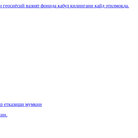
н геосиёсий вазият фонида қабул қилингани қайд этилмоқда.
ар етказиши мумкин
ин.