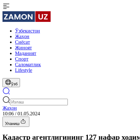
Ўзбекистон
Жаҳон
Сиёсат
Жиноят
Маданият
Спорт
Cаломатлик
Lifestyle
ўзб
Жаҳон
10:06 / 01.05.2024
Уланиш
Кадастр агентлигининг 127 нафар ходи