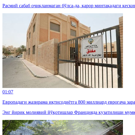
Расмий сабаб очиқланмаган бўлса-да, қарор минтақадаги кески
01:07
Европадаги жазирама иқтисодиётга 800 миллиард еврогача зар
Энг йирик молиявий йўқотишлар Францияда кузатилиши мумк