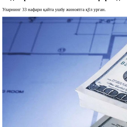
Уларнинг 33 нафари қайта ушбу жиноятга қўл урган.