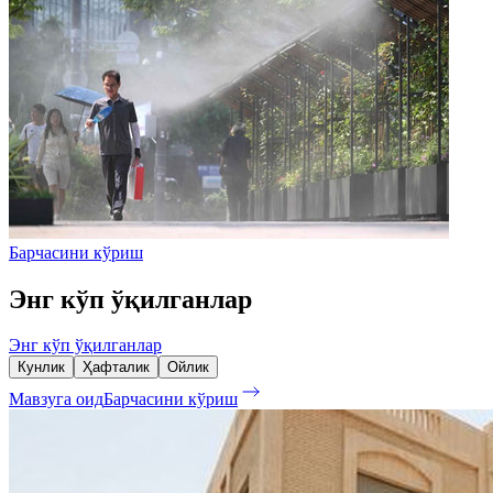
Барчасини кўриш
Энг кўп ўқилганлар
Энг кўп ўқилганлар
Кунлик
Ҳафталик
Ойлик
Мавзуга оид
Барчасини кўриш