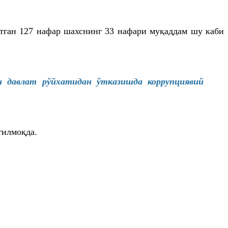
этган 127 нафар шахснинг 33 нафари муқаддам шу каби
рни давлат рўйхатидан ўтказишда
коррупциявий
тилмоқда.