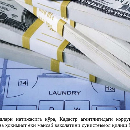
лари натижасига кўра, Кадастр агентлигидаги
корру
ва ҳокимият ёки мансаб ваколатини суиистеъмол қилиш 