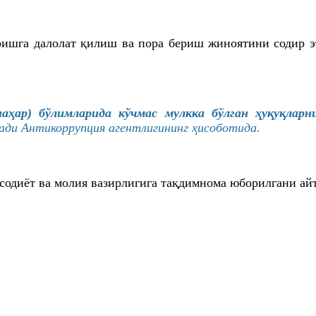
ришга далолат қилиш ва пора бериш жиноятини содир 
аҳар) бўлимларида кўчмас мулкка бўлган ҳуқуқла
лади
Антикоррупция
агентлигининг ҳисоботида.
содиёт ва молия вазирлигига тақдимнома юборилгани ай