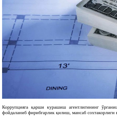
Коррупцияга қарши курашиш агентлигининг ўрганиш
фойдаланиб фирибгарлик қилиш, мансаб сохтакорлиги 