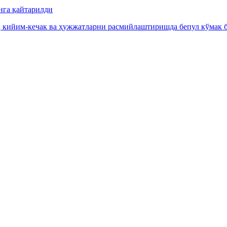
нга қайтарилди
, кийим-кечак ва ҳужжатларни расмийлаштиришда бепул кўмак б