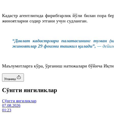
Кадастр агентлигида фирибгарлик йўли билан пора бе
жиноятларни содир этгани учун судланган.
“Давлат кадастрлари палатасининг туман (ш
жиноятлар 29 фоизни ташкил қилади”,
— дейи
Маълумотларга кўра, ўрганиш натижалари бўйича Иқти
Уланиш
Cўнгги янгиликлар
Cўнгги янгиликлар
07.08.2026
01:23