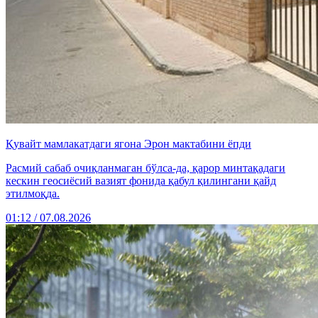
Қувайт мамлакатдаги ягона Эрон мактабини ёпди
Расмий сабаб очиқланмаган бўлса-да, қарор минтақадаги
кескин геосиёсий вазият фонида қабул қилингани қайд
этилмоқда.
01:12 / 07.08.2026