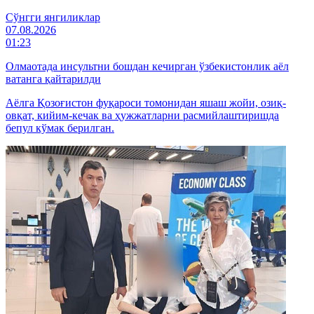
Cўнгги янгиликлар
07.08.2026
01:23
Олмаотада инсультни бошдан кечирган ўзбекистонлик аёл
ватанга қайтарилди
Аёлга Қозоғистон фуқароси томонидан яшаш жойи, озиқ-
овқат, кийим-кечак ва ҳужжатларни расмийлаштиришда
бепул кўмак берилган.