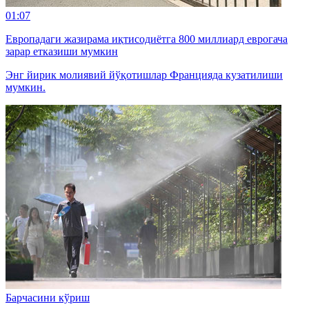
01:07
Европадаги жазирама иқтисодиётга 800 миллиард еврогача
зарар етказиши мумкин
Энг йирик молиявий йўқотишлар Францияда кузатилиши
мумкин.
Барчасини кўриш