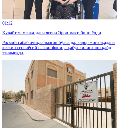
01:12
Қувайт мамлакатдаги ягона Эрон мактабини ёпди
Расмий сабаб очиқланмаган бўлса-да, қарор минтақадаги
кескин геосиёсий вазият фонида қабул қилингани қайд
этилмоқда.