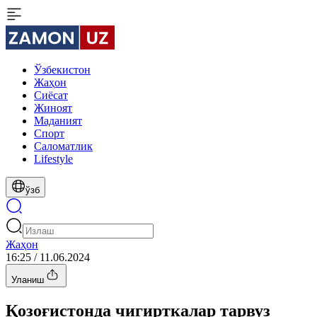
Ўзбекистон
Жаҳон
Сиёсат
Жиноят
Маданият
Спорт
Cаломатлик
Lifestyle
ўзб
Жаҳон
16:25 / 11.06.2024
Уланиш
Қозоғистонда чигирткалар тарвуз