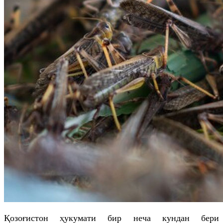
Қозоғистон ҳукумати бир неча кундан бери