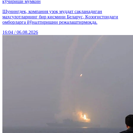
кўчириши мумкин
Шунингдек, компания узоқ муддат сақланадиган
маҳсулотларнинг бир қисмини Беларус, Қозоғистондаги
омборларга йўналтиришни режалаштирмоқда.
16:04 / 06.08.2026