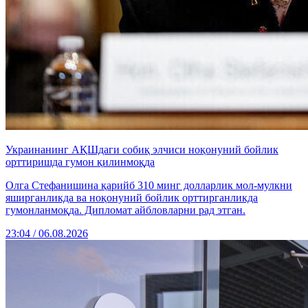
Украинанинг АҚШдаги собиқ элчиси ноқонуний бойлик
орттиришда гумон қилинмоқда
Олга Стефанишина қарийб 310 минг долларлик мол-мулкни
яширганликда ва ноқонуний бойлик орттирганликда
гумонланмоқда. Дипломат айбловларни рад этган.
23:04 / 06.08.2026