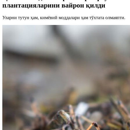
плантацияларини вайрон қилди
Уларни тутун ҳам, кимёвий моддалари ҳам тўхтата олмаяпти.