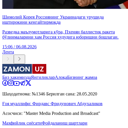
Шимолий Корея Россиянинг Украинадаги урушида
иштирокини кенгайтирмоқда
Разведка маълумотларига кўра, Пхенян баллистик ракета
бўлинмаларини ҳам Россия ҳудудига юборишни бошлаган.
15:06 / 06.08.2026
Лента
Биз ҳақимизда
Янгиликлар
Алоқа
Бизнинг жамоа
Шаҳодатнома: №1346 Берилган сана: 28.05.2020
Ғоя муаллифи: Фирдавс Фридунович Абдухаликов
Асосчиси: "Master Media Production and Broadcast"
Махфийлик сиёсати
Фойдаланиш шартлари