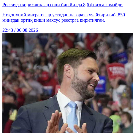
Россияда хорижликлар сони бир йилда 8,6 фоизга камайди
Ноқонуний мигрантлар устидан назорат кучайтирилиб, 850
мингдан ортиқ киши махсус реестрга киритилган.
22:43 / 06.08.2026