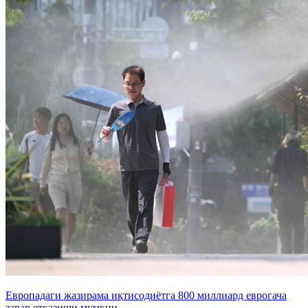
Европадаги жазирама иқтисодиётга 800 миллиард еврогача
зарар етказиши мумкин