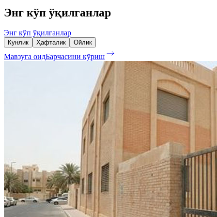
Энг кўп ўқилганлар
Энг кўп ўқилганлар
Кунлик
Ҳафталик
Ойлик
Мавзуга оид
Барчасини кўриш