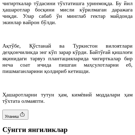
чигирткалар тўдасини тўхтатишга уринмоқда. Бу йил
ҳашаротлар босқини мисли кўрилмаган даражага
чиқди. Улар сабаб ўн
минглаб
гектар майдонда
экинлар вайрон бўлди.
Ақтўбе
,
Қўстанай
ва Туркистон вилоятлари
деҳқончиликда энг кўп зарар кўрди.
Байтўғай
қишлоғи
яқинидаги тарвуз плантацияларида чигирткалар бир
неча соат ичида пишган маҳсулотларни еб,
пишмаганларини қолдириб кетишди.
Ҳашаротларни тутун ҳам, кимёвий моддалари ҳам
тўхтата олмаяпти.
Уланиш
Cўнгги янгиликлар