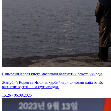
Шимолий Корея қисқа масофали баллистик ракета учирди
Жанубий Корея ва Япония ҳарбийлари синовни қайд этиб,
вазиятни кузатишни кучайтирди.
15:26 / 06.08.2026