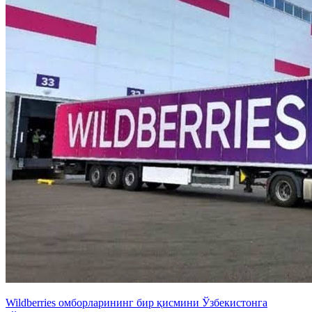
Wildberries омборларининг бир қисмини Ўзбекистонга