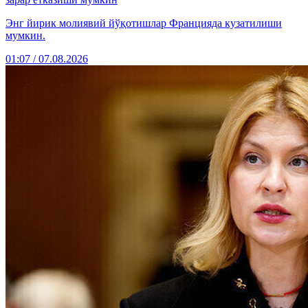
Энг йирик молиявий йўқотишлар Францияда кузатилиши
мумкин.
01:07 / 07.08.2026