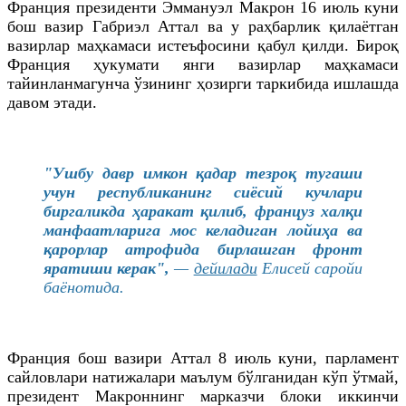
Франция президенти Эммануэл Макрон 16 июль куни
бош вазир
Габриэл
Аттал
ва у раҳбарлик қилаётган
вазирлар маҳкамаси истеъфосини қабул қилди. Бироқ
Франция ҳукумати янги вазирлар маҳкамаси
тайинланмагунча
ўзининг ҳозирги таркибида ишлашда
давом этади.
"Ушбу давр имкон қадар тезроқ тугаши
учун республиканинг сиёсий кучлари
биргаликда ҳаракат қилиб, француз
халқи
манфаатларига мос келадиган лойиҳа ва
қарорлар атрофида бирлашган фронт
яратиши керак",
—
дейилади
Елисей
саройи
баёнотида.
Франция бош вазири
Аттал
8 июль куни, парламент
сайловлари натижалари маълум бўлганидан кўп ўтмай,
президент Макроннинг марказчи
блоки
иккинчи