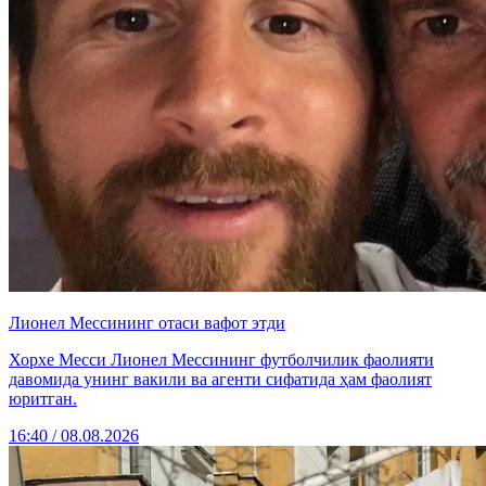
Лионел Мессининг отаси вафот этди
Хорхе Месси Лионел Мессининг футболчилик фаолияти
давомида унинг вакили ва агенти сифатида ҳам фаолият
юритган.
16:40 / 08.08.2026