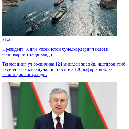
21:23
Президент “Янги Ўзбекистон бунёдкорлари” танлови
ғолибларини табриклади
Танловнинг уч босқичида 124 мингдан зиёд ёш иштирок этиб,
якунда 10 та касб йўналиши бўйича 120 нафар ғолиб ва
совриндор аниқланди.