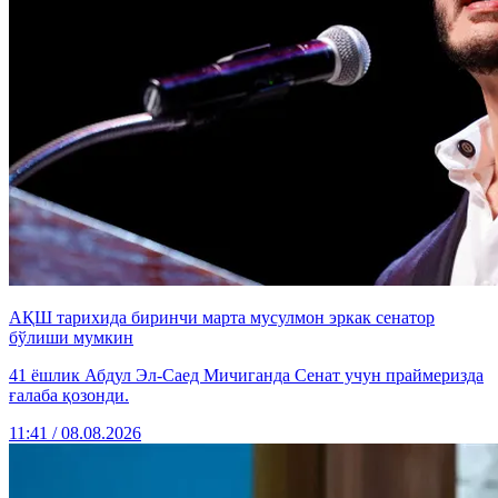
АҚШ тарихида биринчи марта мусулмон эркак сенатор
бўлиши мумкин
41 ёшлик Абдул Эл-Саед Мичиганда Сенат учун праймеризда
ғалаба қозонди.
11:41 / 08.08.2026