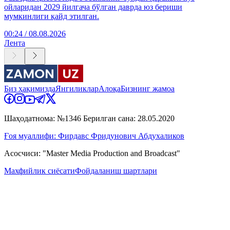
ойларидан 2029 йилгача бўлган даврда юз бериши
мумкинлиги қайд этилган.
00:24 / 08.08.2026
Лента
Биз ҳақимизда
Янгиликлар
Алоқа
Бизнинг жамоа
Шаҳодатнома: №1346 Берилган сана: 28.05.2020
Ғоя муаллифи: Фирдавс Фридунович Абдухаликов
Асосчиси: "Master Media Production and Broadcast"
Махфийлик сиёсати
Фойдаланиш шартлари