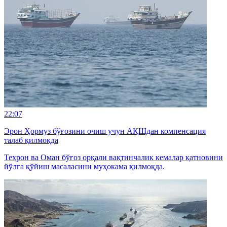
22:07
Эрон Ҳормуз бўғозини очиш учун АҚШдан компенсация
талаб қилмоқда
Теҳрон ва Оман бўғоз орқали вақтинчалик кемалар қатновини
йўлга қўйиш масаласини муҳокама қилмоқда.