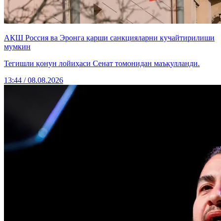
АҚШ Россия ва Эронга қарши санкцияларни кучайтирилиши
мумкин
Тегишли қонун лойиҳаси Сенат томонидан маъқулланди.
13:44 / 08.08.2026