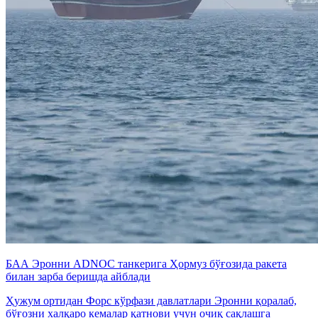
БАА Эронни ADNOC танкерига Ҳормуз бўғозида ракета
билан зарба беришда айблади
Ҳужум ортидан Форс кўрфази давлатлари Эронни қоралаб,
бўғозни халқаро кемалар қатнови учун очиқ сақлашга