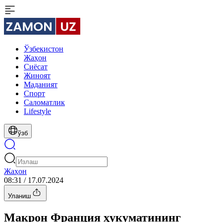
Ўзбекистон
Жаҳон
Сиёсат
Жиноят
Маданият
Спорт
Cаломатлик
Lifestyle
ўзб
Жаҳон
08:31 / 17.07.2024
Уланиш
Макрон Франция ҳукуматининг