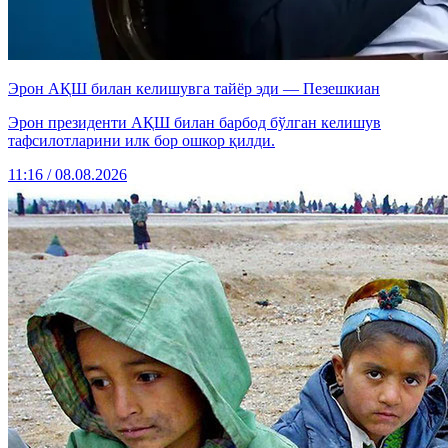
Эрон АҚШ билан келишувга тайёр эди — Пезешкиан
Эрон президенти АҚШ билан барбод бўлган келишув
тафсилотларини илк бор ошкор қилди.
11:16 / 08.08.2026