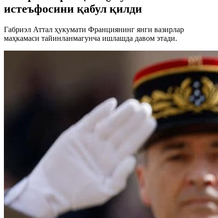
истеъфосини қабул қилди
Габриэл Аттал ҳукумати Франциянинг янги вазирлар
маҳкамаси тайинланмагунча ишлашда давом этади.