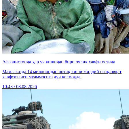
Афғонистонда ҳар уч кишидан бири очлик хавфи остида
Мамлакатда 14 миллиондан ортиқ киши жиддий озиқ-овқат
хавфсизлиги муаммосига дуч келмоқда.
10:43 / 08.08.2026