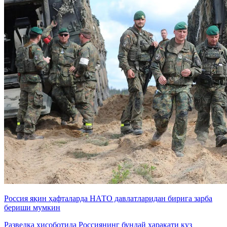
Россия яқин ҳафталарда НАТО давлатларидан бирига зарба
бериши мумкин
Разведка ҳисоботида Россиянинг бундай ҳаракати куз