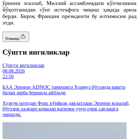
ўринни эгаллаб, Миллий ассамблеядаги кўпчиликни
йўқотганидан сўнг истеъфога чиқиш ҳақида ариза
берди. Бироқ Франция президенти бу илтимосни рад
этди.
Уланиш
Cўнгги янгиликлар
Cўнгги янгиликлар
08.08.2026
22:50
БАА Эронни ADNOC танкерига Ҳормуз бўғозида ракета
билан зарба беришда айблади
Ҳужум ортидан Форс кўрфази давлатлари Эронни қоралаб,
бўғозни халқаро кемалар қатнови учун очиқ сақлашга
чақирди.