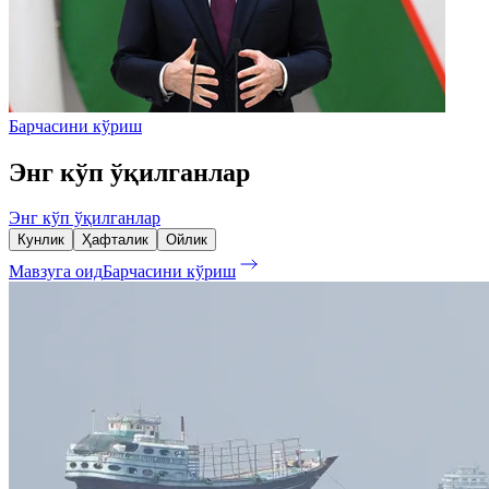
Барчасини кўриш
Энг кўп ўқилганлар
Энг кўп ўқилганлар
Кунлик
Ҳафталик
Ойлик
Мавзуга оид
Барчасини кўриш