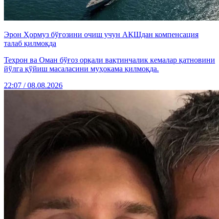
Эрон Ҳормуз бўғозини очиш учун АҚШдан компенсация
талаб қилмоқда
Теҳрон ва Оман бўғоз орқали вақтинчалик кемалар қатновини
йўлга қўйиш масаласини муҳокама қилмоқда.
22:07 / 08.08.2026