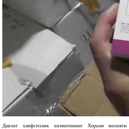
Давлат хавфсизлик хизматининг Хоразм вилояти