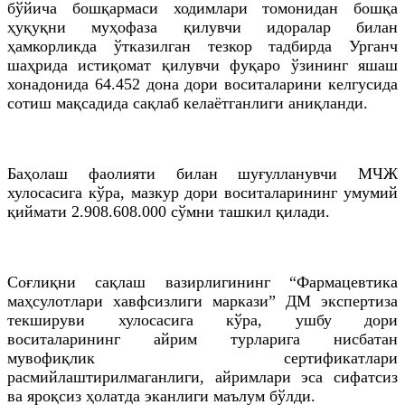
бўйича бошқармаси ходимлари томонидан бошқа
ҳуқуқни муҳофаза қилувчи идоралар билан
ҳамкорликда ўтказилган тезкор тадбирда Урганч
шаҳрида истиқомат қилувчи фуқаро ўзининг яшаш
хонадонида 64.452 дона дори воситаларини келгусида
сотиш мақсадида сақлаб келаётганлиги аниқланди.
Баҳолаш фаолияти билан шуғулланувчи МЧЖ
хулосасига кўра, мазкур дори воситаларининг умумий
қиймати 2.908.608.000 сўмни ташкил қилади.
Соғлиқни сақлаш вазирлигининг “Фармацевтика
маҳсулотлари хавфсизлиги маркази” ДМ экспертиза
текшируви хулосасига кўра, ушбу дори
воситаларининг айрим турларига нисбатан
мувофиқлик сертификатлари
расмийлаштирилмаганлиги, айримлари эса сифатсиз
ва яроқсиз ҳолатда эканлиги маълум бўлди.