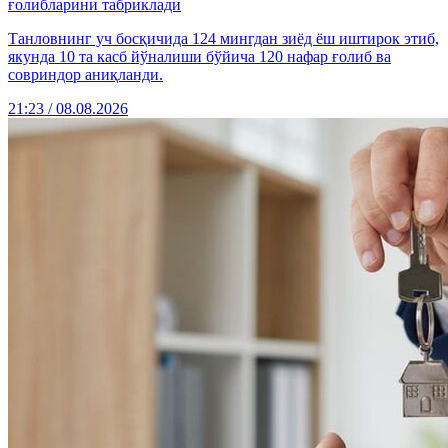
ғолибларини табриклади
Танловнинг уч босқичида 124 мингдан зиёд ёш иштирок этиб,
якунда 10 та касб йўналиши бўйича 120 нафар ғолиб ва
совриндор аниқланди.
21:23 / 08.08.2026