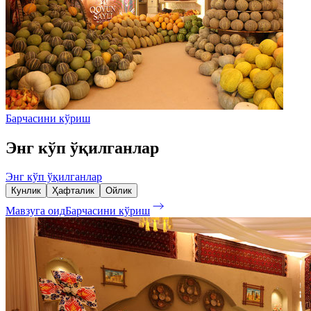
Барчасини кўриш
Энг кўп ўқилганлар
Энг кўп ўқилганлар
Кунлик
Ҳафталик
Ойлик
Мавзуга оид
Барчасини кўриш