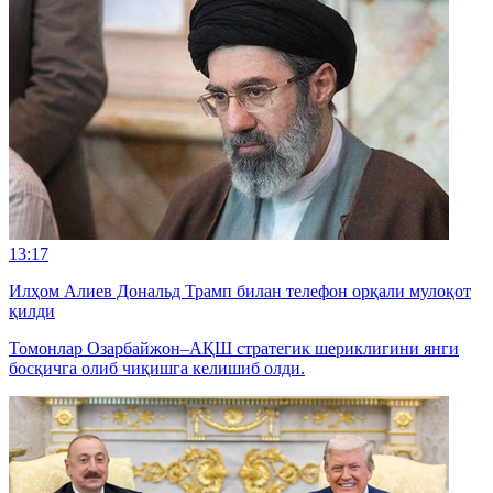
13:17
Илҳом Алиев Дональд Трамп билан телефон орқали мулоқот
қилди
Томонлар Озарбайжон–АҚШ стратегик шериклигини янги
босқичга олиб чиқишга келишиб олди.