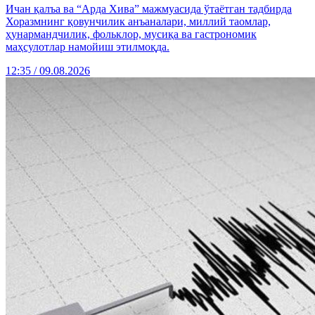
Ичан қалъа ва “Арда Хива” мажмуасида ўтаётган тадбирда
Хоразмнинг қовунчилик анъаналари, миллий таомлар,
ҳунармандчилик, фольклор, мусиқа ва гастрономик
маҳсулотлар намойиш этилмоқда.
12:35 / 09.08.2026