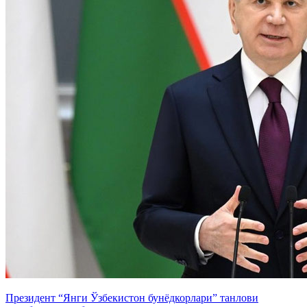
Президент “Янги Ўзбекистон бунёдкорлари” танлови