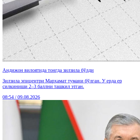
Андижон вилоятида тонгда зилзила бўлди
Зилзила эпицентри Марҳамат тумани бўлган. У ерда ер
силкиниши 2–3 баллни ташкил этган.
08:54 / 09.08.2026