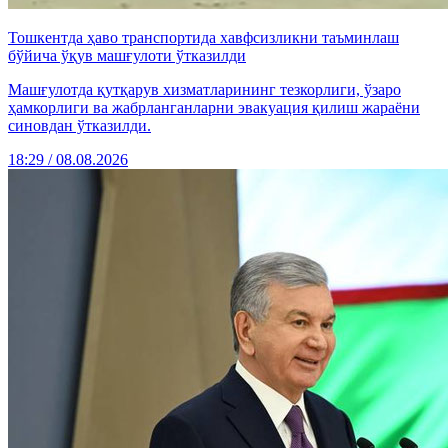
Тошкентда ҳаво транспортида хавфсизликни таъминлаш
бўйича ўқув машғулоти ўтказилди
Машғулотда қутқарув хизматларининг тезкорлиги, ўзаро
ҳамкорлиги ва жабрланганларни эвакуация қилиш жараёни
синовдан ўтказилди.
18:29 / 08.08.2026