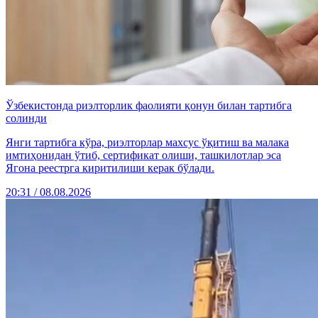
Ўзбекистонда риэлторлик фаолияти қонун билан тартибга
солинди
Янги тартибга кўра, риэлторлар махсус ўқитиш ва малака
имтиҳонидан ўтиб, сертификат олиши, ташкилотлар эса
Ягона реестрга киритилиши керак бўлади.
20:31 / 08.08.2026