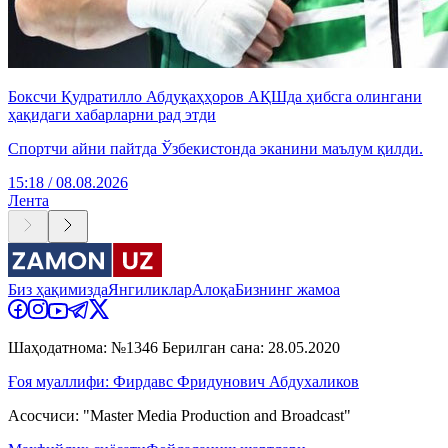
Боксчи Қудратилло Абдуқаҳҳоров АҚШда ҳибсга олингани
ҳақидаги хабарларни рад этди
Спортчи айни пайтда Ўзбекистонда эканини маълум қилди.
15:18 / 08.08.2026
Лента
Биз ҳақимизда
Янгиликлар
Алоқа
Бизнинг жамоа
Шаҳодатнома: №1346 Берилган сана: 28.05.2020
Ғоя муаллифи: Фирдавс Фридунович Абдухаликов
Асосчиси: "Master Media Production and Broadcast"