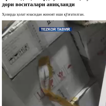
дори воситалари аниқланди
Ҳозирда ҳолат юзасидан жиноят иши қўзғатилган.