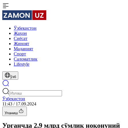
Ўзбекистон
Жаҳон
Сиёсат
Жиноят
Маданият
Спорт
Cаломатлик
Lifestyle
ўзб
Ўзбекистон
11:43 / 17.09.2024
Уланиш
Урганчда 2,9 млрд сўмлик ноқонуний