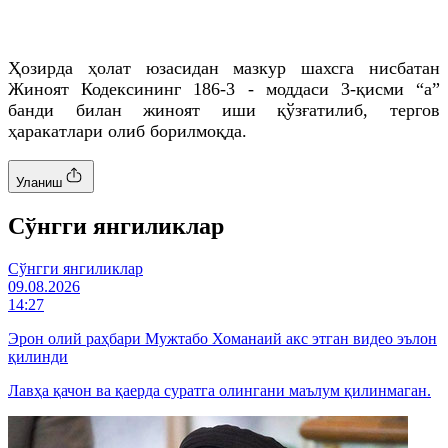
Ҳозирда ҳолат юзасидан мазкур шахсга нисбатан
Жиноят Кодексининг 186-3 - моддаси 3-қисми “а”
банди билан жиноят иши қўзғатилиб, тергов
ҳаракатлари олиб борилмоқда.
Уланиш
Cўнгги янгиликлар
Cўнгги янгиликлар
09.08.2026
14:27
Эрон олий раҳбари Мужтабо Хоманаий акс этган видео эълон
қилинди
Лавҳа қачон ва қаерда суратга олингани маълум қилинмаган.