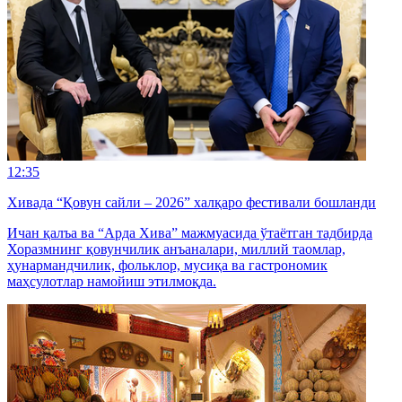
12:35
Хивада “Қовун сайли – 2026” халқаро фестивали бошланди
Ичан қалъа ва “Арда Хива” мажмуасида ўтаётган тадбирда
Хоразмнинг қовунчилик анъаналари, миллий таомлар,
ҳунармандчилик, фольклор, мусиқа ва гастрономик
маҳсулотлар намойиш этилмоқда.