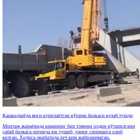
Қашқадарёда янги қурилаётган кўприк балкаси қулаб тушди
Монтаж жараёнида краннинг бир томони олдин кўтарилгани
сабаб балкага ортиқча юк тушиб, унинг синишига олиб
келган. Ҳодиса оқибатида ҳеч ким жабрланмаган.