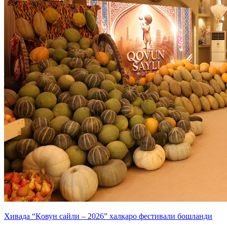
Хивада “Қовун сайли – 2026” халқаро фестивали бошланди