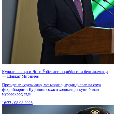
Қурилиш соҳаси Янги Ўзбекистон қиёфасини белгиламоқда
— Шавкат Мирзиёев
Президент қурувчилар, меъморлар, муҳандислар ва соҳа
фахрийларини Қурилиш соҳаси ходимлари куни билан
муборакбод этди.
16:33 / 08.08.2026