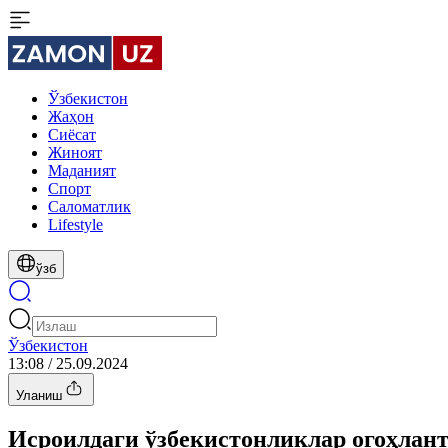
Ўзбекистон
Жаҳон
Сиёсат
Жиноят
Маданият
Спорт
Cаломатлик
Lifestyle
ўзб
Ўзбекистон
13:08 / 25.09.2024
Уланиш
Исроилдаги ўзбекистонликлар огоҳлан