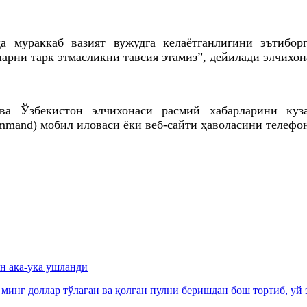
а мураккаб вазият вужудга келаётганлигини эътибор
рни тарк этмасликни тавсия этамиз”, дейилади элчихон
ва Ўзбекистон элчихонаси расмий хабарларини куз
mand) мобил иловаси ёки веб-сайти ҳаволасини телефон
ан ака-ука ушланди
 минг доллар тўлаган ва қолган пулни беришдан бош тортиб, уй 