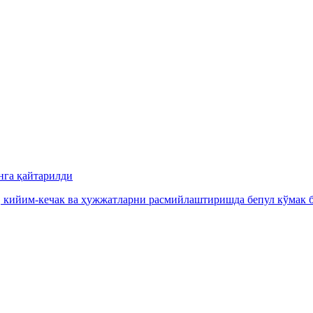
нга қайтарилди
, кийим-кечак ва ҳужжатларни расмийлаштиришда бепул кўмак б