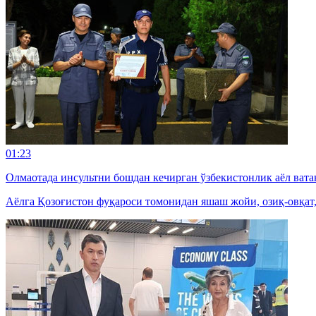
01:23
Олмаотада инсультни бошдан кечирган ўзбекистонлик аёл вата
Аёлга Қозоғистон фуқароси томонидан яшаш жойи, озиқ-овқат