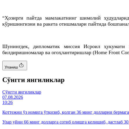
“Ҳозирги пайтда мамлакатнинг шимолий ҳудудларид
кўришингизни ва ракета отишмалари пайтида бошпанала
Шунингдек, дипломатик миссия Исроил ҳукумати 
билдиришномалар ва огоҳлантиришлар (Home Front Com
Уланиш
Cўнгги янгиликлар
Cўнгги янгиликлар
07.08.2026
10:26
Коттежни ўз номига ўтқизиб, қолган 36 минг долларни бермаг
Улар уйни 66 минг долларга сотиб олишга келишиб, дастлаб 30