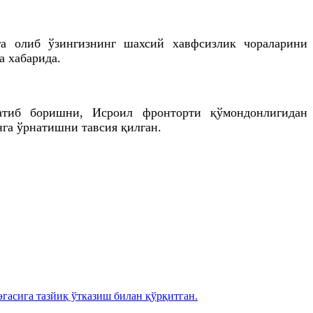
га олиб ўзингизнинг шахсий хавфсизлик чораларини
а хабарида.
атиб боришни, Исроил фронторти қўмондонлигидан
га ўрнатишни тавсия қилган.
эгасига тазйиқ ўтказиш билан қўрқитган.