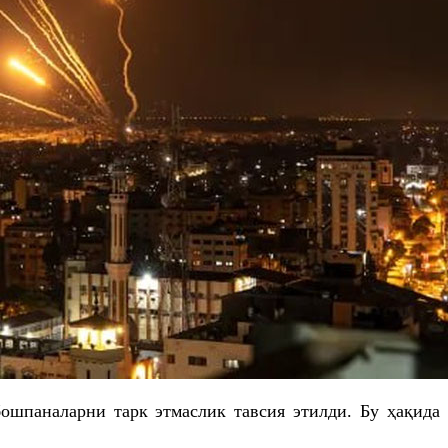
ошпаналарни тарк этмаслик тавсия этилди. Бу ҳақида