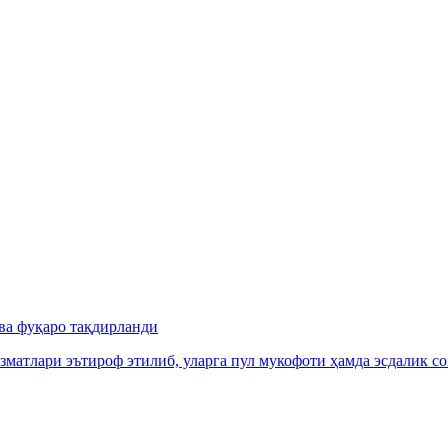
ва фуқаро тақдирланди
зматлари эътироф этилиб, уларга пул мукофоти ҳамда эсдалик с