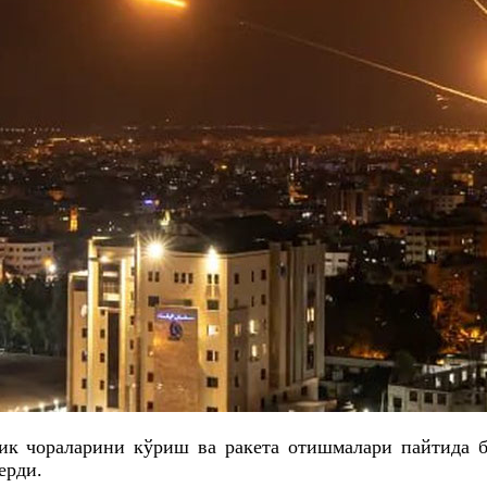
ик чораларини кўриш ва ракета отишмалари пайтида б
ерди.