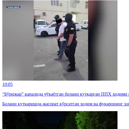
10:05
“Бўрижар” каналида чўкаётган болани қутқарган ППХ ходими 
Болани қутқаришда жасорат кўрсатган ходим ва фуқаронинг хи