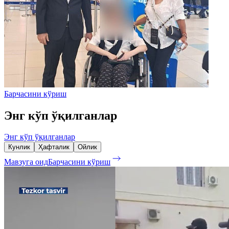
Барчасини кўриш
Энг кўп ўқилганлар
Энг кўп ўқилганлар
Кунлик
Ҳафталик
Ойлик
Мавзуга оид
Барчасини кўриш