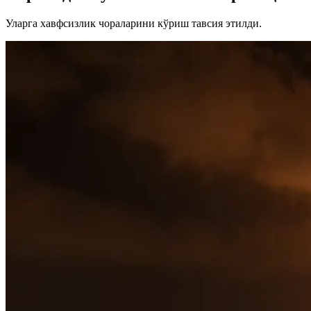
Уларга хавфсизлик чораларини кўриш тавсия этилди.