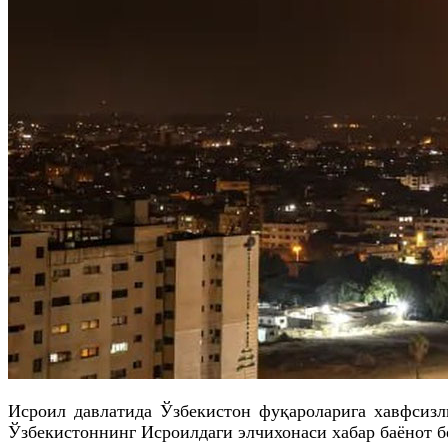
Исроил давлатида Ўзбекистон фуқароларига хавфсизл
Ўзбекистоннинг Исроилдаги элчихонаси хабар баёнот б