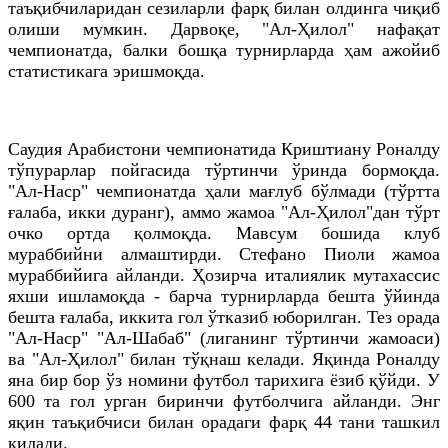
таъқибчиларидан сезиларли фарқ билан олдинга чиқиб
олиши мумкин. Дарвоқе, "Ал-Ҳилол" нафақат
чемпионатда, балки бошқа турнирларда ҳам ажойиб
статистикага эришмоқда.
Саудия Арабистони чемпионатида Криштиану Роналду
тўпурарлар пойгасида тўртинчи ўринда бормоқда.
"Ал-Наср" чемпионатда ҳали мағлуб бўлмади (тўртта
ғалаба, икки дуранг), аммо жамоа "Ал-Ҳилол"дан тўрт
очко ортда қолмоқда. Мавсум бошида клуб
мураббийни алмаштирди. Стефано Пиоли жамоа
мураббийига айланди. Ҳозирча италиялик мутахассис
яхши ишламоқда - барча турнирларда бешта ўйинда
бешта ғалаба, иккита гол ўтказиб юборилган. Тез орада
"Ал-Наср" "Ал-Шабаб" (лиганинг тўртинчи жамоаси)
ва "Ал-Ҳилол" билан тўқнаш келади. Яқинда Роналду
яна бир бор ўз номини футбол тарихига ёзиб қўйди. У
600 та гол урган биринчи футболчига айланди. Энг
яқин таъқибчиси билан орадаги фарқ 44 тани ташкил
қилади.