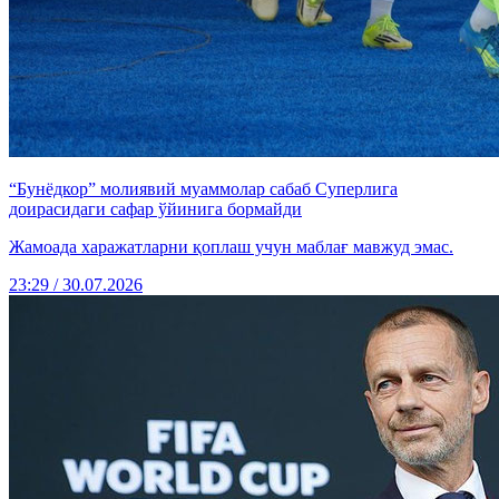
“Бунёдкор” молиявий муаммолар сабаб Суперлига
доирасидаги сафар ўйинига бормайди
Жамоада харажатларни қоплаш учун маблағ мавжуд эмас.
23:29 / 30.07.2026