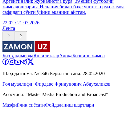
Аргентиналик журналистга кўра, 39 ёшли футболчи
жамоадошларига Испания билан баҳс унинг терма жамоа
сафидаги сўнги ўйини эканини айтган.
22:02 / 21.07.2026
Лента
Биз ҳақимизда
Янгиликлар
Алоқа
Бизнинг жамоа
Шаҳодатнома: №1346 Берилган сана: 28.05.2020
Ғоя муаллифи: Фирдавс Фридунович Абдухаликов
Асосчиси: "Master Media Production and Broadcast"
Махфийлик сиёсати
Фойдаланиш шартлари