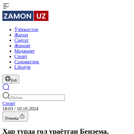
Ўзбекистон
Жаҳон
Сиёсат
Жиноят
Маданият
Спорт
Cаломатлик
Lifestyle
ўзб
Спорт
18:03 / 10.10.2024
Уланиш
Ҳар турда гол ураётган Бензема,