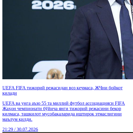
UEFA FIFA тижорий режасидан воз кечмаса, ЖЧни бойкот
қилади
UEFA ва унга аъзо 55 та миллий футбол ассоциацияси FIFA
Жаҳон чемпионати бўйича янги тижорий режасини бекор
қилмаса, ташкилот мусобақаларида иштирок этмаслигини
маълум қилди.
21:29 / 30.07.2026