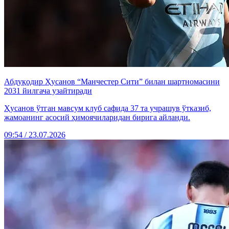
Абдуқодир Ҳусанов “Манчестер Сити” билан шартномасини
2031 йилгача узайтиради
Ҳусанов ўтган мавсум клуб сафида 37 та учрашув ўтказиб,
жамоанинг асосий ҳимоячиларидан бирига айланди.
09:54 / 23.07.2026