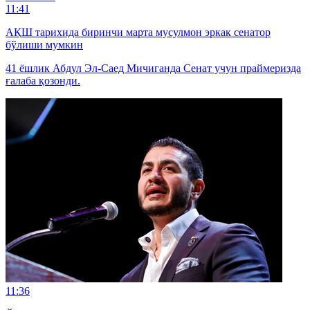
11:41
АҚШ тарихида биринчи марта мусулмон эркак сенатор
бўлиши мумкин
41 ёшлик Абдул Эл-Саед Мичиганда Сенат учун праймеризда
ғалаба қозонди.
11:36