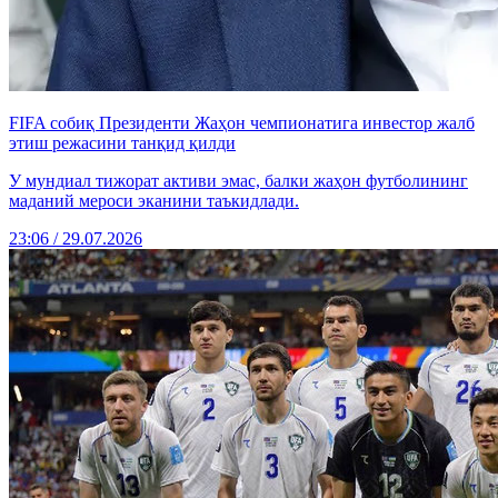
FIFA собиқ Президенти Жаҳон чемпионатига инвестор жалб
этиш режасини танқид қилди
У мундиал тижорат активи эмас, балки жаҳон футболининг
маданий мероси эканини таъкидлади.
23:06 / 29.07.2026