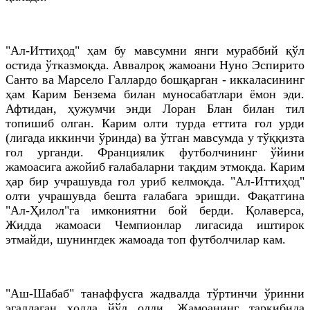
"Ал-Иттиҳод" ҳам бу мавсумни янги мураббий қўл
остида ўтказмоқда. Аввалроқ жамоани Нуно Эспирито
Санто ва Марсело Галлардо бошқарган - иккаласининг
ҳам Карим Бензема билан муносабатлари ёмон эди.
Афтидан, ҳужумчи энди Лоран Блан билан тил
топишиб олган. Карим олти турда еттита гол урди
(лигада иккинчи ўринда) ва ўтган мавсумда у тўққизта
гол урганди. Франциялик футболчининг ўйини
жамоасига ажойиб ғалабаларни тақдим этмоқда. Карим
ҳар бир учрашувда гол уриб келмоқда. "Ал-Иттиҳод"
олти учрашувда бешта ғалабага эришди. Фақатгина
"Ал-Ҳилол"га имкониятни бой берди. Қолаверса,
Жидда жамоаси Чемпионлар лигасида иштирок
этмайди, шунингдек жамоада топ футболчилар кам.
"Аш-Шабаб" танаффусга жадвалда тўртинчи ўринни
эгаллаган ҳолда йўл олди. Жамоанинг таркибида