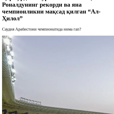
Роналдунинг рекорди ва яна
чемпионликни мақсад қилган “Ал-
Ҳилол”
Саудия Арабистони чемпионатида нима гап?