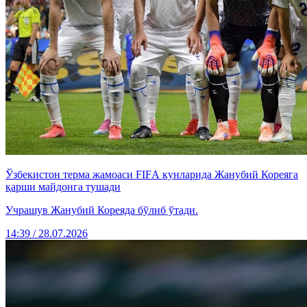
Ўзбекистон терма жамоаси FIFА кунларида Жанубий Кореяга
қарши майдонга тушади
Учрашув Жанубий Кореяда бўлиб ўтади.
14:39 / 28.07.2026