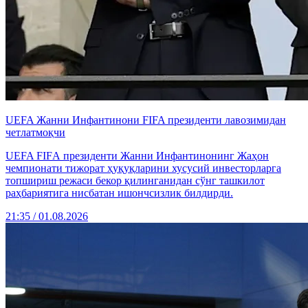
UEFA Жанни Инфантинони FIFA президенти лавозимидан
четлатмоқчи
UEFA FIFА президенти Жанни Инфантинонинг Жаҳон
чемпионати тижорат ҳуқуқларини хусусий инвесторларга
топшириш режаси бекор қилинганидан сўнг ташкилот
раҳбариятига нисбатан ишончсизлик билдирди.
21:35 / 01.08.2026