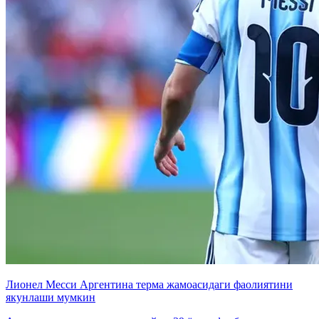
Лионел Месси Аргентина терма жамоасидаги фаолиятини
якунлаши мумкин