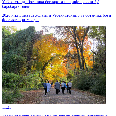
Ўзбекистонда ботаника боғларига ташрифлар сони 3,8
баробарга ошди
2026 йил 1 январь ҳолатига Ўзбекистонда 3 та ботаника боғи
фаолият юритмоқда.
11:21