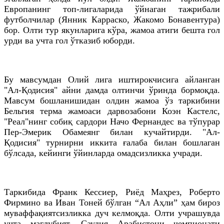
Европанинг топ-лигаларида ўйнаган тажрибали
футболчилар (Янник Карраско, Жакомо Бонавентура)
бор. Олти тур якунларига кўра, жамоа атиги бешта гол
урди ва учта гол ўтказиб юборди.
Бу мавсумдан Олий лига иштирокчисига айланган
"Ал-Қодисия" айни дамда олтинчи ўринда бормоқда.
Мавсум бошланишидан олдин жамоа ўз таркибини
Бельгия терма жамоаси дарвозабони Коэн Кастелс,
"Реал"нинг собиқ сардори Начо Фернандес ва тўпурар
Пер-Эмерик Обамеянг билан кучайтирди. "Ал-
Қодисия" турнирни иккита ғалаба билан бошлаган
бўлсада, кейинги ўйинларда омадсизликка учради.
Таркибида Франк Кессиер, Риёд Маҳрез, Роберто
Фирмино ва Иван Тоней бўлган “Ал Аҳли” ҳам бироз
муваффақиятсизликка дуч келмоқда. Олти учрашувда
учта мағлубият, Саудия Арабистони чемпионати