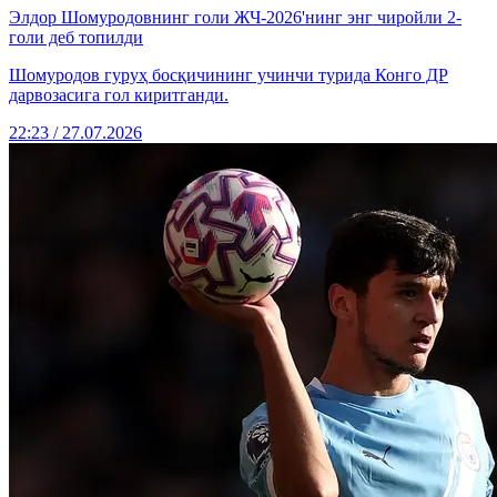
Элдор Шомуродовнинг голи ЖЧ-2026'нинг энг чиройли 2-
голи деб топилди
Шомуродов гуруҳ босқичининг учинчи турида Конго ДР
дарвозасига гол киритганди.
22:23 / 27.07.2026