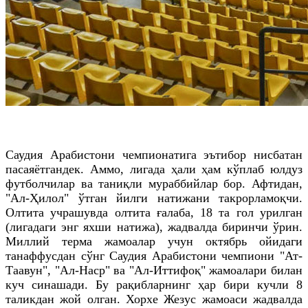
Саудия Арабистони чемпионатига эътибор нисбатан
пасаяётгандек. Аммо, лигада ҳали ҳам кўплаб юлдуз
футболчилар ва таниқли мураббийлар бор. Афтидан,
"Ал-Ҳилол" ўтган йилги натижани такрорламоқчи.
Олтита учрашувда олтита ғалаба, 18 та гол урилган
(лигадаги энг яхши натижа), жадвалда биринчи ўрин.
Миллий терма жамоалар учун октябрь ойидаги
танаффусдан сўнг Саудия Арабистони чемпиони "Ат-
Таавун", "Ал-Наср" ва "Ал-Иттифоқ" жамоалари билан
куч синашади. Бу рақибларнинг ҳар бири кучли 8
таликдан жой олган. Хорхе Жезус жамоаси жадвалда