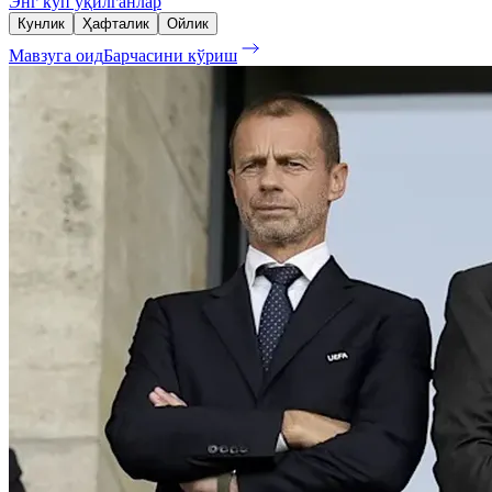
Энг кўп ўқилганлар
Кунлик
Ҳафталик
Ойлик
Мавзуга оид
Барчасини кўриш