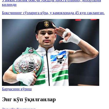
Ўзбекистонлик боксчи АҚШда ҳибсга олиниб, депортация
қилинди
Боксчининг сўзларига кўра, у қамоқхонада 45 кун сақланган.
Барчасини кўриш
Энг кўп ўқилганлар