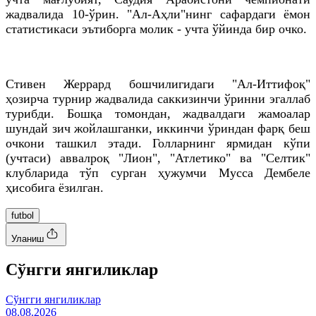
жадвалида 10-ўрин. "Ал-Аҳли"нинг сафардаги ёмон
статистикаси эътиборга молик - учта ўйинда бир очко.
Стивен Жеррард бошчилигидаги "Ал-Иттифоқ"
ҳозирча турнир жадвалида саккизинчи ўринни эгаллаб
турибди. Бошқа томондан, жадвалдаги жамоалар
шундай зич жойлашганки, иккинчи ўриндан фарқ беш
очкони ташкил этади. Голларнинг ярмидан кўпи
(учтаси) аввалроқ "Лион", "Атлетико" ва "Селтик"
клубларида тўп сурган ҳужумчи Мусса Дембеле
ҳисобига ёзилган.
futbol
Уланиш
Cўнгги янгиликлар
Cўнгги янгиликлар
08.08.2026