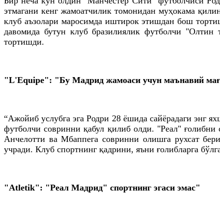
Бир неча кун олдин "Манчестер Сити" футболчиси Род
этмагани кенг жамоатчилик томонидан муҳокама қилин
клуб аъзолари маросимда иштирок этишдан бош тортиш
давомида бутун клуб бразилиялик футболчи "Олтин 
тортишди.
"L'Equipe"
: "Бу Мадрид жамоаси учун маънавий ма
“Ажойиб услубга эга Родри 28 ёшида сайёрадаги энг я
футболчи совринни қабул қилиб олди. "Реал" ғолибни
Анчелотти ва Мбаппега совринни олишга рухсат бери
учради. Клуб спортнинг қадрини, яъни ғолибларга бўлг
"Аtletik": "Реал Мадрид" спортнинг эгаси эмас"