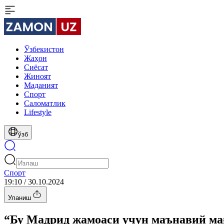
Ўзбекистон
Жаҳон
Сиёсат
Жиноят
Маданият
Спорт
Cаломатлик
Lifestyle
ўзб
Спорт
19:10 / 30.10.2024
Уланиш
“Бу Мадрид жамоаси учун маънавий ма