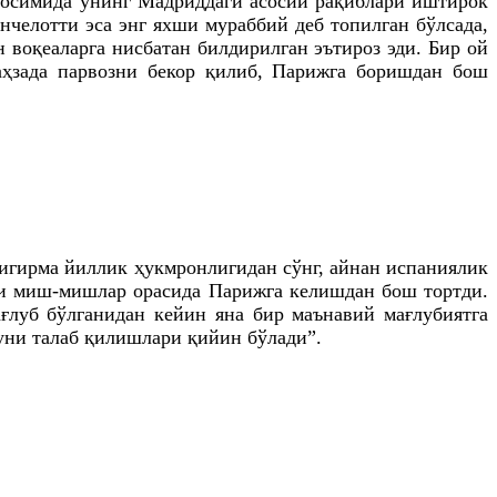
аросимида унинг Мадриддаги асосий рақиблари иштирок
челотти эса энг яхши мураббий деб топилган бўлсада,
воқеаларга нисбатан билдирилган эътироз эди. Бир ой
аҳзада парвозни бекор қилиб, Парижга боришдан бош
йигирма йиллик ҳукмронлигидан сўнг, айнан испаниялик
аги миш-мишлар орасида Парижга келишдан бош тортди.
ғлуб бўлганидан кейин яна бир маънавий мағлубиятга
буни талаб қилишлари қийин бўлади”.