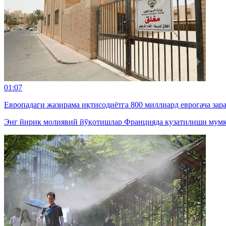
01:07
Европадаги жазирама иқтисодиётга 800 миллиард еврогача зар
Энг йирик молиявий йўқотишлар Францияда кузатилиши мумк