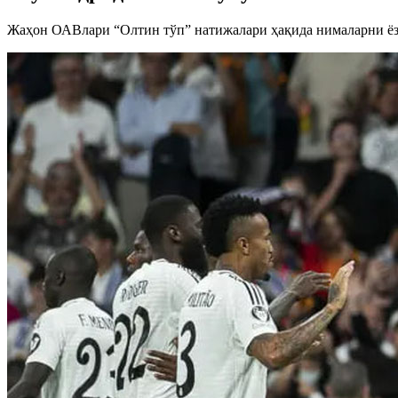
Жаҳон ОАВлари “Олтин тўп” натижалари ҳақида нималарни ё