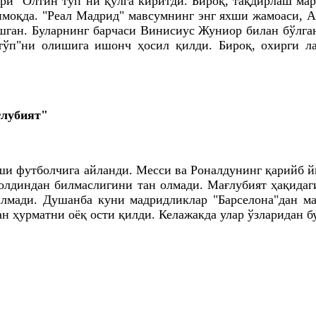
ри "Олтин тўп"ни қўлга киритди. Бироқ, тақдирлаш м
моқда. "Реал Мадрид" мавсумнинг энг яхши жамоаси, Ан
ган. Буларнинг барчаси Виниcиус Жуниор билан бўлган 
тўп"ни олишига ишонч ҳосил қилди. Бироқ, охирги л
ғлубият"
хши футболчига айланди. Месси ва Роналдунинг қарийб 
 олдиндан билмаслигини тан олмади. Мағлубият ҳақид
лмади. Душанба куни мадридликлар "Барселона"дан ма
ан ҳурматни оёқ ости қилди. Келажакда улар ўзларидан 