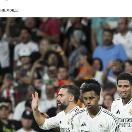
зишмоқда