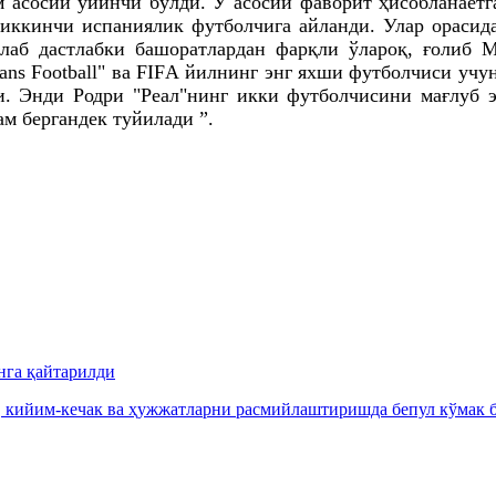
м асосий ўйинчи бўлди. У асосий фаворит ҳисобланаёт
иккинчи испаниялик футболчига айланди. Улар орасида
плаб дастлабки башоратлардан фарқли ўлароқ, ғолиб
Frans Football" ва FIFА йилнинг энг яхши футболчиси 
. Энди Родри "Реал"нинг икки футболчисини мағлуб эт
м бергандек туйилади ”.
нга қайтарилди
, кийим-кечак ва ҳужжатларни расмийлаштиришда бепул кўмак б