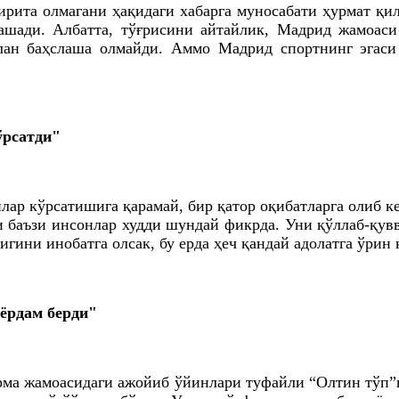
рита олмагани ҳақидаги хабарга муносабати ҳурмат қил
ашади. Албатта, тўғрисини айтайлик, Мадрид жамоаси 
илан баҳслаша олмайди. Аммо Мадрид спортнинг эгаси
ўрсатди"
ар кўрсатишига қарамай, бир қатор оқибатларга олиб 
 баъзи инсонлар худди шундай фикрда. Уни қўллаб-қувв
игини инобатга олсак, бу ерда ҳеч қандай адолатга ўрин
 ёрдам берди"
рма жамоасидаги ажойиб ўйинлари туфайли “Олтин тўп”н