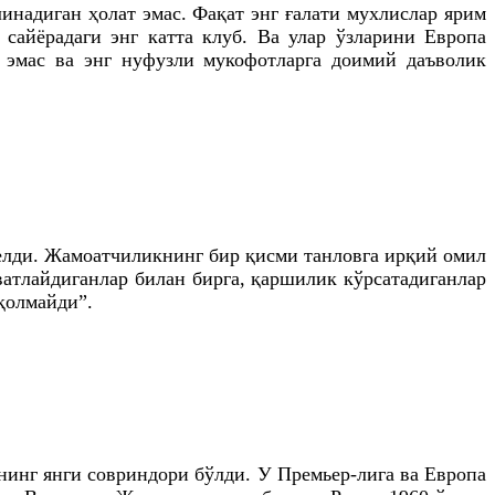
инадиган ҳолат эмас. Фақат энг ғалати мухлислар ярим
сайёрадаги энг катта клуб. Ва улар ўзларини Европа
 эмас ва энг нуфузли мукофотларга доимий даъволик
келди. Жамоатчиликнинг бир қисми танловга ирқий омил
атлайдиганлар билан бирга, қаршилик кўрсатадиганлар
 қолмайди”.
инг янги совриндори бўлди. У Премьер-лига ва Европа