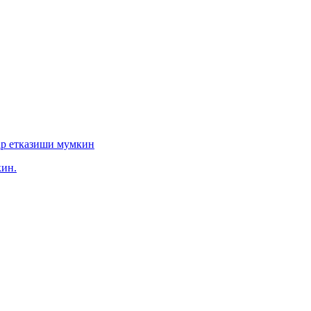
ар етказиши мумкин
ин.