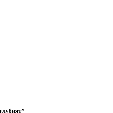
ғлубият”