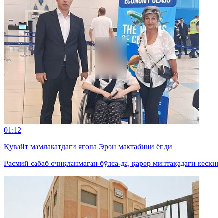
01:12
Қувайт мамлакатдаги ягона Эрон мактабини ёпди
Расмий сабаб очиқланмаган бўлса-да, қарор минтақадаги кески