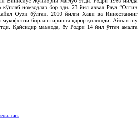
ган Виниcиус Жуниорни мағлуб этди. Родри 1960 йилда
 кўплаб номзодлар бор эди. 23 йил аввал Раул “Олтин
 Майкл Оуэн бўлган. 2010 йилги Хави ва Иниестанинг
учун мукофотни бирлаштиришга қарор қилишди. Айнан шу
ди. Қайсидир маънода, бу Родри 14 йил ўтгач амалга
ерилган.