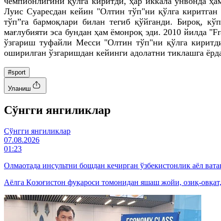
чемпионлигини қўлга киритди, ҳар иккала унвонда ҳа
Луис Суаресдан кейин "Олтин тўп"ни қўлга киритган 
тўп”га бармоқлари билан тегиб қўйганди. Бироқ, кў
мағлубияти эса бундан ҳам ёмонроқ эди. 2010 йилда "
ўзгариш туфайли Месси "Олтин тўп"ни қўлга киритди
оширилган ўзгаришдан кейинги адолатни тиклашга ёрда
#sport
Уланиш
Cўнгги янгиликлар
Cўнгги янгиликлар
07.08.2026
01:23
Олмаотада инсультни бошдан кечирган ўзбекистонлик аёл вата
Аёлга Қозоғистон фуқароси томонидан яшаш жойи, озиқ-овқат