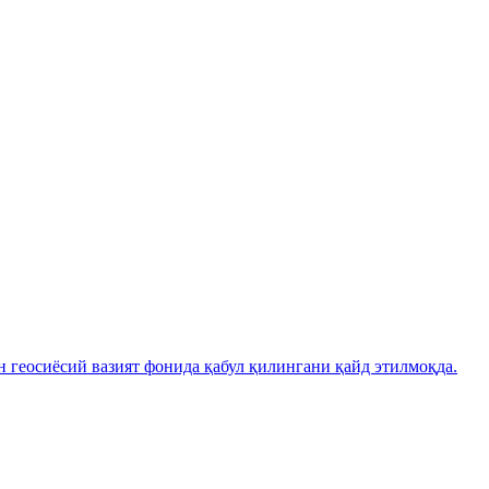
н геосиёсий вазият фонида қабул қилингани қайд этилмоқда.