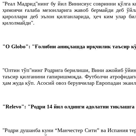
"Реал Мадрид"нинг бу йил Виниcиус совринни қўлга ки
ҳимоячи ғалаба мезонларига жавоб бермайди деб ўйл
қироллари деб эълон қилганларида, ҳеч ким улар б
қилолмайди".
"О Globo": "Ғолибни аниқлашда ирқчилик таъсир к
"Олтин тўп"нинг Родрига берилиши, Вини ажойиб ўйинл
таъсир қилганини гапиришмоқда. Футболчи атрофидаги
ҳам жуда кўп. Асосий овоз берувчилар Европадан эканл
"Relevo": "Родри 14 йил олдинги адолатни тиклашга
"Родри душанба куни “Манчестер Сити” ва Испания те