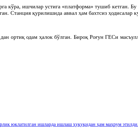
рга кўра, ишчилар устига «платформа» тушиб кетган. Бу
ган. Станция қурилишида аввал ҳам бахтсиз ҳодисалар к
 дан ортиқ одам ҳалок бўлган. Бироқ Роғун ГEСи масъул
арлик юклатилган ишларда ишлаш ҳуқуқидан ҳам маҳрум этилди