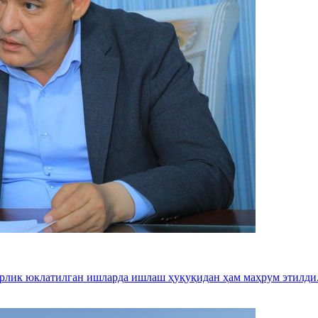
арлик юклатилган ишларда ишлаш ҳуқуқидан ҳам маҳрум этилди