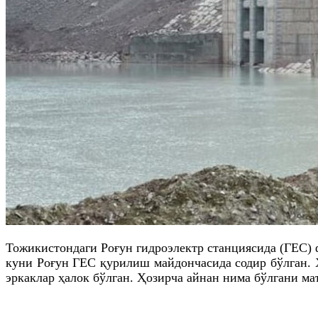
Тожикистондаги Роғун гидроэлектр станциясида (ГEС) 
куни Роғун ГEС қурилиш майдончасида содир бўлган. Ҳ
эркаклар ҳалок бўлган. Ҳозирча айнан нима бўлгани ма