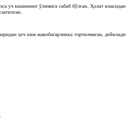
 эса уч кишининг ўлимига сабаб бўлган. Ҳолат юзасидан
узатилган.
ларидан ҳеч ким жавобагарликка тортилмаган, дейилади
.