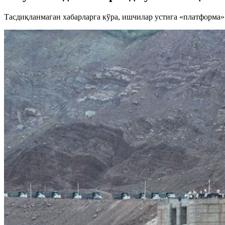
Тасдиқланмаган хабарларга кўра, ишчилар устига «платформа»