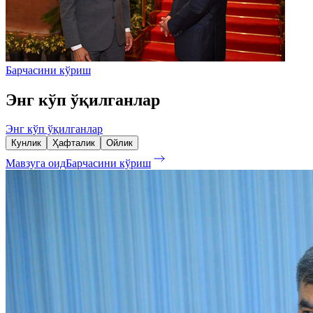
Барчасини кўриш
Энг кўп ўқилганлар
Энг кўп ўқилганлар
Кунлик
Ҳафталик
Ойлик
Мавзуга оид
Барчасини кўриш