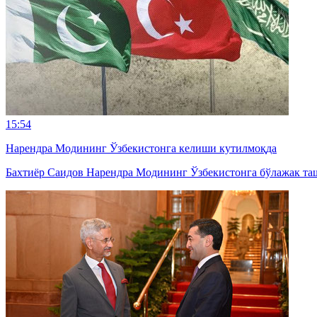
15:54
Нарендра Модининг Ўзбекистонга келиши кутилмоқда
Бахтиёр Саидов Нарендра Модининг Ўзбекистонга бўлажак та