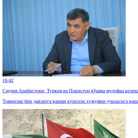
16:42
Саудия Арабистони, Туркия ва Покистон қўшма мудофаа кели
Томонлар бир давлатга қарши қуролли ҳужумни учаласига қа