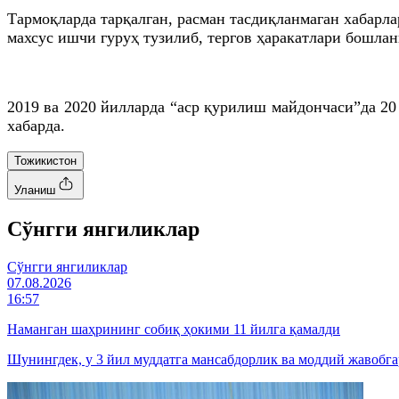
Тармоқларда тарқалган, расман тасдиқланмаган хабарла
махсус ишчи гуруҳ тузилиб, тергов ҳаракатлари бошлан
2019 ва 2020 йилларда “аср қурилиш майдончаси”да 20
хабарда.
Тожикистон
Уланиш
Cўнгги янгиликлар
Cўнгги янгиликлар
07.08.2026
16:57
Наманган шаҳрининг собиқ ҳокими 11 йилга қамалди
Шунингдек, у 3 йил муддатга мансабдорлик ва моддий жавобг