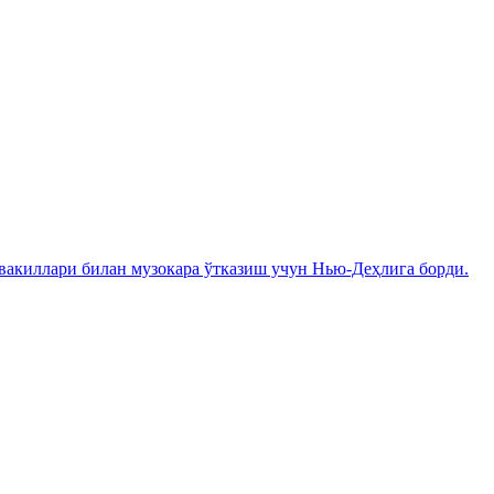
вакиллари билан музокара ўтказиш учун Нью-Деҳлига борди.