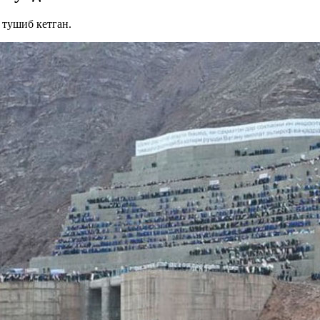
 тушиб кетган.