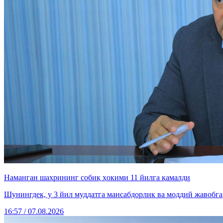
Наманган шаҳрининг собиқ ҳокими 11 йилга қамалди
Шунингдек, у 3 йил муддатга мансабдорлик ва моддий жавобг
16:57 / 07.08.2026