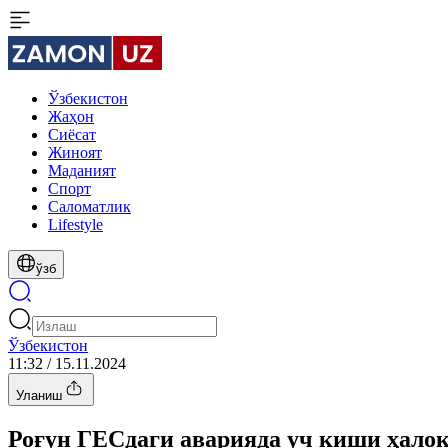
Ўзбекистон
Жаҳон
Сиёсат
Жиноят
Маданият
Спорт
Cаломатлик
Lifestyle
ўзб
Ўзбекистон
11:32 / 15.11.2024
Уланиш
Роғун ГEСдаги аварияда уч киши ҳалок