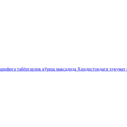
шрифига тайёргарлик кўриш мақсадида Ҳиндистондаги ҳукумат 