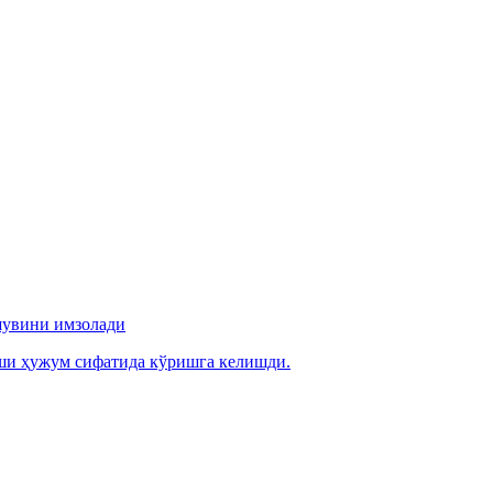
шувини имзолади
рши ҳужум сифатида кўришга келишди.