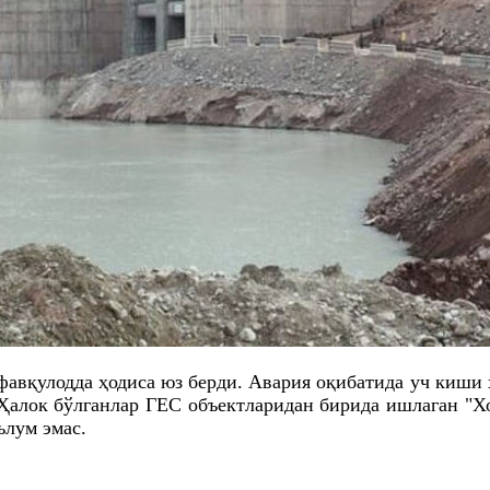
фавқулодда ҳодиса юз берди. Авария оқибатида уч киши 
алок бўлганлар ГEС объектларидан бирида ишлаган "Хо
ълум эмас.