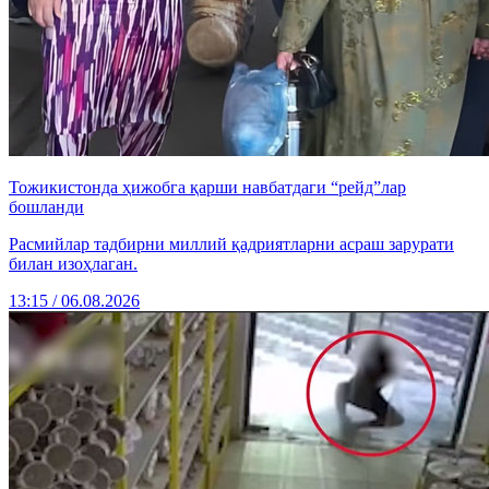
Тожикистонда ҳижобга қарши навбатдаги “рейд”лар
бошланди
Расмийлар тадбирни миллий қадриятларни асраш зарурати
билан изоҳлаган.
13:15 / 06.08.2026