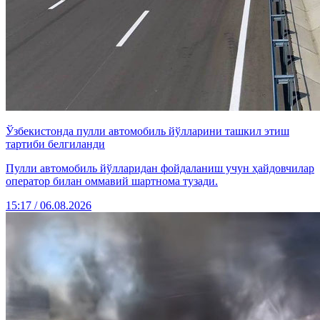
Ўзбекистонда пулли автомобиль йўлларини ташкил этиш
тартиби белгиланди
Пулли автомобиль йўлларидан фойдаланиш учун ҳайдовчилар
оператор билан оммавий шартнома тузади.
15:17 / 06.08.2026