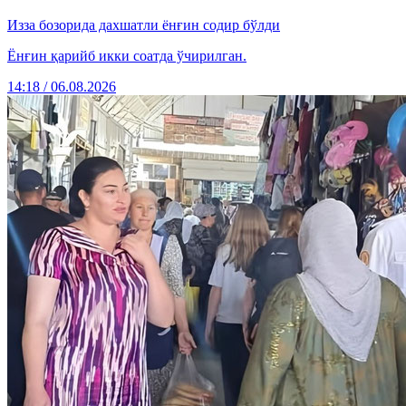
Изза бозорида дахшатли ёнғин содир бўлди
Ёнғин қарийб икки соатда ўчирилган.
14:18 / 06.08.2026