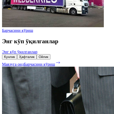
Барчасини кўриш
Энг кўп ўқилганлар
Энг кўп ўқилганлар
Кунлик
Ҳафталик
Ойлик
Мавзуга оид
Барчасини кўриш