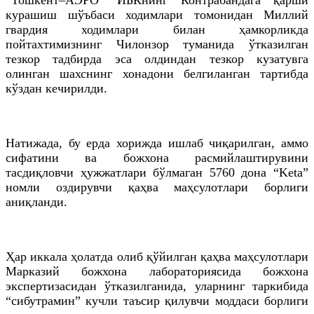
курашиш шўъбаси ходимлари томонидан Миллий
гвардия ходимлари билан ҳамкорликда
пойтахтимизнинг Чилонзор туманида ўтказилган
тезкор тадбирда эса олдиндан тезкор кузатувга
олинган шахснинг хонадони белгиланган тартибда
кўздан кечирилди.
Натижада, бу ерда хорижда ишлаб чиқарилган, аммо
сифатини ва божхона расмийлаштирувини
тасдиқловчи ҳужжатлари бўлмаган 5760 дона “Keta”
номли оздирувчи қаҳва маҳсулотлари борлиги
аниқланди.
Ҳар иккала ҳолатда олиб қўйилган қаҳва маҳсулотлари
Марказий божхона лабораториясида божхона
экспертизасидан ўтказилганида, уларнинг таркибида
“сибутрамин” кучли таъсир қилувчи моддаси борлиги