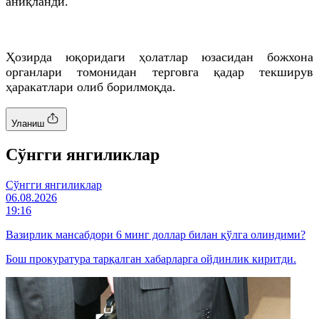
аниқланди.
Ҳозирда юқоридаги ҳолатлар юзасидан божхона
органлари томонидан терговга қадар текширув
ҳаракатлари олиб борилмоқда.
Уланиш
Cўнгги янгиликлар
Cўнгги янгиликлар
06.08.2026
19:16
Вазирлик мансабдори 6 минг доллар билан қўлга олиндими?
Бош прокуратура тарқалган хабарларга ойдинлик киритди.