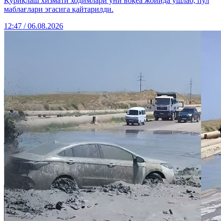
Қўриқлаш хизмати ходимлари уни воқеа жойида ушлаб, пул
маблағлари эгасига қайтарилди.
12:47 / 06.08.2026