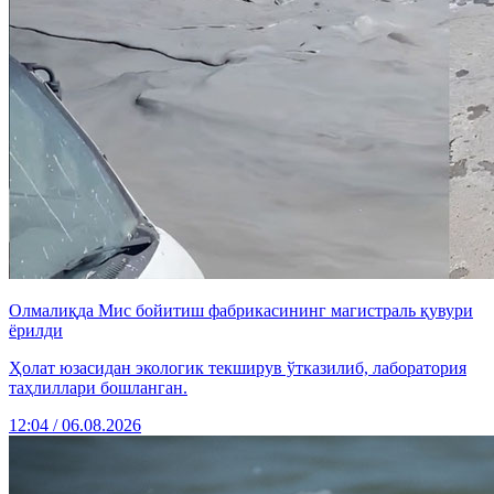
Олмалиқда Мис бойитиш фабрикасининг магистраль қувури
ёрилди
Ҳолат юзасидан экологик текширув ўтказилиб, лаборатория
таҳлиллари бошланган.
12:04 / 06.08.2026