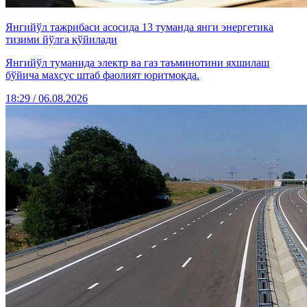
Янгийўл тажрибаси асосида 13 туманда янги энергетика
тизими йўлга қўйилади
Янгийўл туманида электр ва газ таъминотини яхшилаш
бўйича махсус штаб фаолият юритмоқда.
18:29 / 06.08.2026