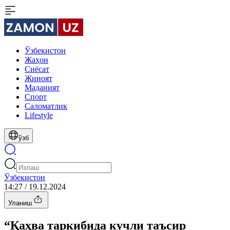
Ўзбекистон
Жаҳон
Сиёсат
Жиноят
Маданият
Спорт
Cаломатлик
Lifestyle
ўзб
Ўзбекистон
14:27 / 19.12.2024
Уланиш
“Қаҳва таркибида кучли таъсир