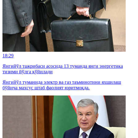
18:29
Янгийўл тажрибаси асосида 13 туманда янги энергетика
тизими йўлга қўйилади
Янгийўл туманида электр ва газ таъминотини яхшилаш
бўйича махсус штаб фаолият юритмоқда.