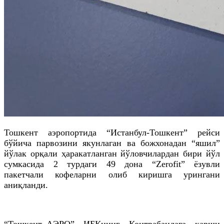
Тошкент аэропортида “Истанбул-Тошкент” рейси
бўйича парвозини якунлаган ва божхонадан “яшил”
йўлак орқали ҳаракатланган йўловчилардан бири йўл
сумкасида 2 турдаги 49 дона “Zerofit” ёзувли
пакетчали кофеларни олиб киришга урингани
аниқланди.
“Тошкент–АЭРО” ИБКнинг Контрабандага қарши