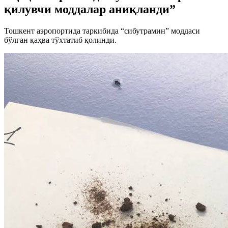
қилувчи моддалар аниқланди”
Тошкент аэропортида таркибида “сибутрамин” моддаси
бўлган қаҳва тўхтатиб қолинди.