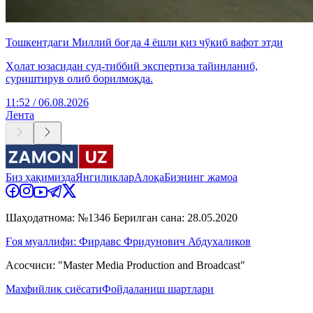
Тошкентдаги Миллий боғда 4 ёшли қиз чўкиб вафот этди
Ҳолат юзасидан суд-тиббий экспертиза тайинланиб,
суриштирув олиб борилмоқда.
11:52 / 06.08.2026
Лента
Биз ҳақимизда
Янгиликлар
Алоқа
Бизнинг жамоа
Шаҳодатнома: №1346 Берилган сана: 28.05.2020
Ғоя муаллифи: Фирдавс Фридунович Абдухаликов
Асосчиси: "Master Media Production and Broadcast"
Махфийлик сиёсати
Фойдаланиш шартлари