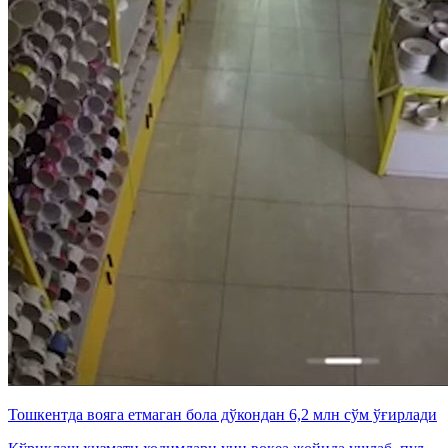
Тошкентда вояга етмаган бола дўкондан 6,2 млн сўм ўғирлади