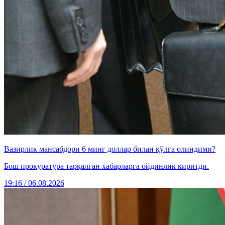
Вазирлик мансабдори 6 минг доллар билан қўлга олиндими?
Бош прокуратура тарқалган хабарларга ойдинлик киритди.
19:16 / 06.08.2026