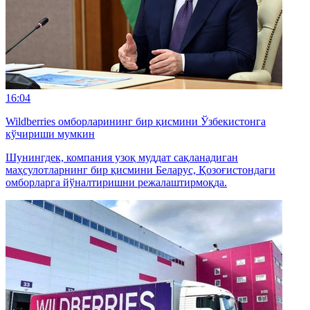
16:04
Wildberries омборларининг бир қисмини Ўзбекистонга
кўчириши мумкин
Шунингдек, компания узоқ муддат сақланадиган
маҳсулотларнинг бир қисмини Беларус, Қозоғистондаги
омборларга йўналтиришни режалаштирмоқда.