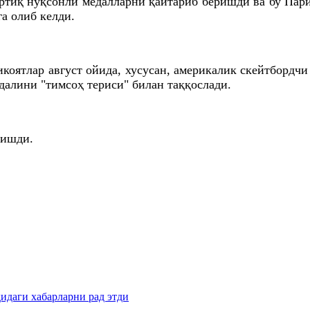
ртиқ нуқсонли медалларни қайтариб беришди ва бу Пар
а олиб келди.
коятлар август ойида, хусусан, америкалик скейтбордч
далини "тимсоҳ териси" билан таққослади.
ришди.
идаги хабарларни рад этди