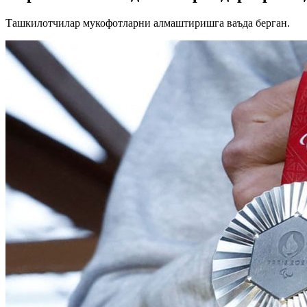
Ташкилотчилар мукофотларни алмаштиришга ваъда берган.