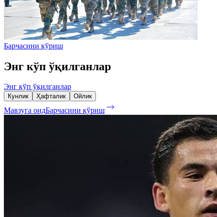
Барчасини кўриш
Энг кўп ўқилганлар
Энг кўп ўқилганлар
Кунлик
Ҳафталик
Ойлик
Мавзуга оид
Барчасини кўриш