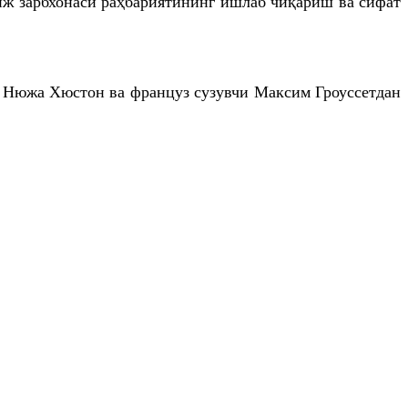
иж зарбхонаси раҳбариятининг ишлаб чиқариш ва сифат
и Нюжа Хюстон ва француз сузувчи Максим Гроуссетдан