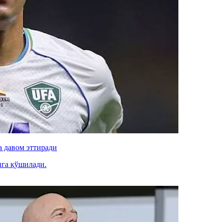
 давом эттиради
ига қўшилади.