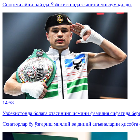
Спортчи айни пайтда Ўзбекистонда эканини маълум қилди.
14:58
Ўзбекистонда болага отасининг исмини фамилия сифатида бер
Сенаторлар бу ўзгариш миллий ва диний анъаналарни ҳисобга