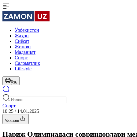
Ўзбекистон
Жаҳон
Сиёсат
Жиноят
Маданият
Спорт
Cаломатлик
Lifestyle
ўзб
Спорт
10:25 / 14.01.2025
Уланиш
Париж Олимпиадаси совриндорлари ме