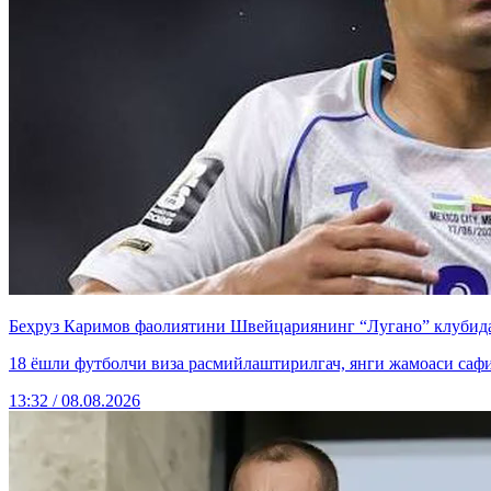
Беҳруз Каримов фаолиятини Швейцариянинг “Лугано” клубида
18 ёшли футболчи виза расмийлаштирилгач, янги жамоаси саф
13:32 / 08.08.2026