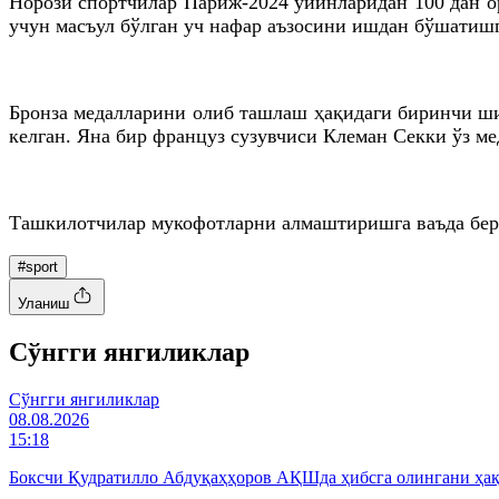
Норози спортчилар Париж-2024 ўйинларидан 100 дан о
учун масъул бўлган уч нафар аъзосини ишдан бўшатишг
Бронза медалларини олиб ташлаш ҳақидаги биринчи ши
келган. Яна бир француз сузувчиси Клеман Секки ўз ме
Ташкилотчилар мукофотларни алмаштиришга ваъда бе
#sport
Уланиш
Cўнгги янгиликлар
Cўнгги янгиликлар
08.08.2026
15:18
Боксчи Қудратилло Абдуқаҳҳоров АҚШда ҳибсга олингани ҳақ