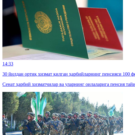
14:33
30 йилдан ортиқ хизмат қилган ҳарбийларнинг пенсияси 100 
Сенат ҳарбий хизматчилар ва уларнинг оилаларига пенсия та