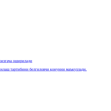
фоизгача оширилади
йинлаш тартибини белгиловчи қонунни маъқуллади.