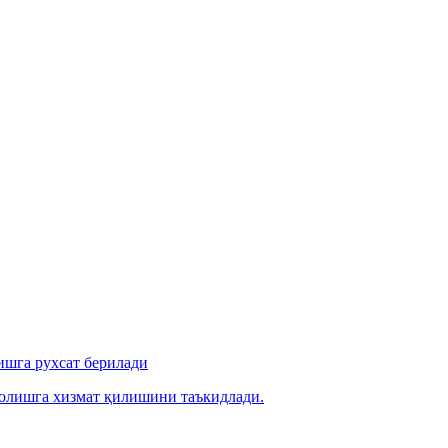
ишга рухсат берилади
 олишга хизмат қилишини таъкидлади.