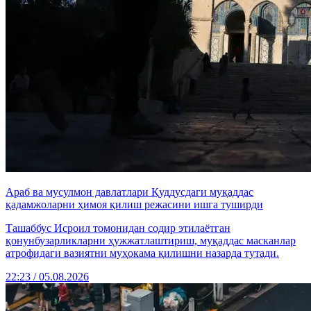
Араб ва мусулмон давлатлари Қуддусдаги муқаддас
қадамжоларни ҳимоя қилиш режасини ишга туширди
Ташаббус Исроил томонидан содир этилаётган
қонунбузарликларни ҳужжатлаштириш, муқаддас масканлар
атрофидаги вазиятни муҳокама қилишни назарда тутади.
22:23 / 05.08.2026