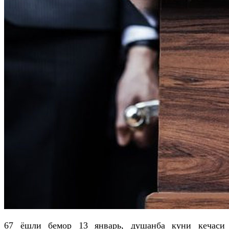
67 ёшли бемор 13 январь, душанба куни кечаси