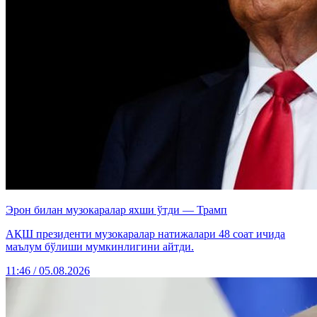
Эрон билан музокаралар яхши ўтди — Трамп
АҚШ президенти музокаралар натижалари 48 соат ичида
маълум бўлиши мумкинлигини айтди.
11:46 / 05.08.2026