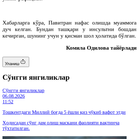
Хабарларга кўра, Павитран нафас олишда муаммога
дуч келган. Бундан ташқари у инсультни бошдан
кечирган, шунинг учун у қисман шол ҳолатида бўлган.
Комила Одилова тайёрлади
Уланиш
Cўнгги янгиликлар
Cўнгги янгиликлар
06.08.2026
11:52
Тошкентдаги Миллий боғда 5 ёшли қиз чўкиб вафот этди
Ҳодисадан сўнг дам олиш маскани фаолияти вақтинча
тўхтатилган.