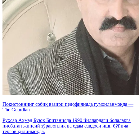
Покистоннинг собиқ вазири педофилияда гумонланмоқда —
The Guardian
Рухсар Аҳмад Буюк Британияда 1990 йиллардаги болаларга
нисбатан жинсий зўравонлик ва одам савдоси иши бўйича
тергов қилинмоқда.