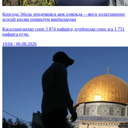
Конгода Эбола эпидемияси авж олмоқда —янги ҳолатларнинг
асосий қисми номаълум манбалардан
Касалланганлар сони 3 874 нафарга, қурбонлар сони эса 1 751
нафарга етди.
10:04 / 06.08.2026