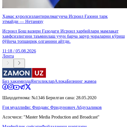
Ҳамас қуролсизлантирилмагунча Исроил Ғазони тарк
этмайди — Нетаняху
Исроил Бош вазири Ғазодаги Исроил ҳарбийлари мамлакат
хавфсизлигини таъминлаш учун барча зарур чораларни кўриш
бўйича топшириқ олганини айтди.
11:18 / 05.08.2026
Лента
Биз ҳақимизда
Янгиликлар
Алоқа
Бизнинг жамоа
Шаҳодатнома: №1346 Берилган сана: 28.05.2020
Ғоя муаллифи: Фирдавс Фридунович Абдухаликов
Асосчиси: "Master Media Production and Broadcast"
Махфийлик сиёсати
Фойдаланиш шартлари