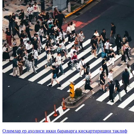
Олимлар ер аҳолиси икки бараварга қисқартиришни таклиф