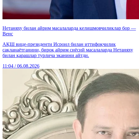
Нетаняху билан айрим масалаларда келишмовчиликлар бор —
Венс
АҚШ вице-президенти Исроил билан иттифоқчилик
сақланаётганини, бироқ айрим сиёсий масалаларда Нетаняху
билан қарашлар турлича эканини айтди.
11:04 / 06.08.2026