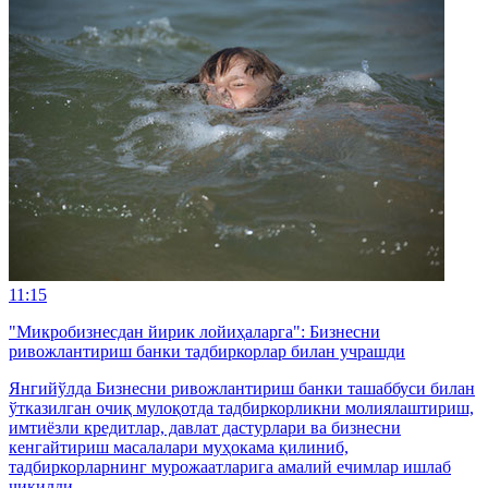
11:15
"Микробизнесдан йирик лойиҳаларга": Бизнесни
ривожлантириш банки тадбиркорлар билан учрашди
Янгийўлда Бизнесни ривожлантириш банки ташаббуси билан
ўтказилган очиқ мулоқотда тадбиркорликни молиялаштириш,
имтиёзли кредитлар, давлат дастурлари ва бизнесни
кенгайтириш масалалари муҳокама қилиниб,
тадбиркорларнинг мурожаатларига амалий ечимлар ишлаб
чиқилди.