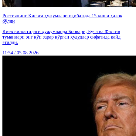
Россиянинг Киевга ҳужумлари оқибатида 15 киши ҳалок
бўлди
Киев вилоятидаги ҳужумларда Бровари, Буча ва Фастив
туманлари энг кўп зарар кўрган ҳудудлар сифатида қайд
этилди.
11:54 / 05.08.2026