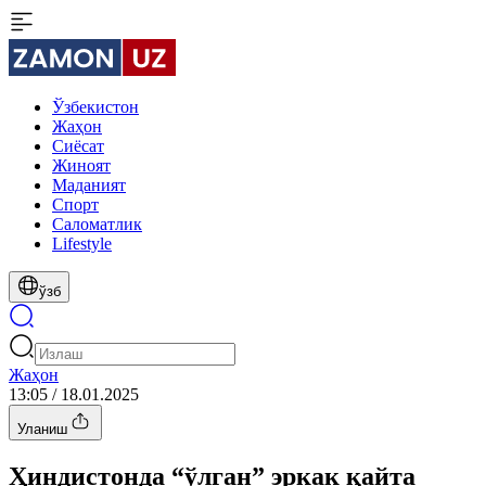
Ўзбекистон
Жаҳон
Сиёсат
Жиноят
Маданият
Спорт
Cаломатлик
Lifestyle
ўзб
Жаҳон
13:05 / 18.01.2025
Уланиш
Ҳиндистонда “ўлган” эркак қайта