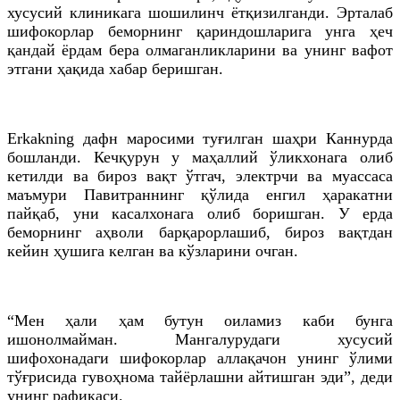
хусусий клиникага шошилинч ётқизилганди. Эрталаб
шифокорлар беморнинг қариндошларига унга ҳеч
қандай ёрдам бера олмаганликларини ва унинг вафот
этгани ҳақида хабар беришган.
Erkakning дафн маросими туғилган шаҳри Каннурда
бошланди. Кечқурун у маҳаллий ўликхонага олиб
кетилди ва бироз вақт ўтгач, электрчи ва муассаса
маъмури Павитраннинг қўлида енгил ҳаракатни
пайқаб, уни касалхонага олиб боришган. У ерда
беморнинг аҳволи барқарорлашиб, бироз вақтдан
кейин ҳушига келган ва кўзларини очган.
“Мен ҳали ҳам бутун оиламиз каби бунга
ишонолмайман. Мангалурудаги хусусий
шифохонадаги шифокорлар аллақачон унинг ўлими
тўғрисида гувоҳнома тайёрлашни айтишган эди”, деди
унинг рафиқаси.