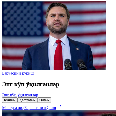
Барчасини кўриш
Энг кўп ўқилганлар
Энг кўп ўқилганлар
Кунлик
Ҳафталик
Ойлик
Мавзуга оид
Барчасини кўриш