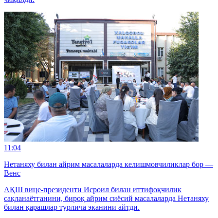
11:04
Нетаняху билан айрим масалаларда келишмовчиликлар бор —
Венс
АҚШ вице-президенти Исроил билан иттифоқчилик
сақланаётганини, бироқ айрим сиёсий масалаларда Нетаняху
билан қарашлар турлича эканини айтди.