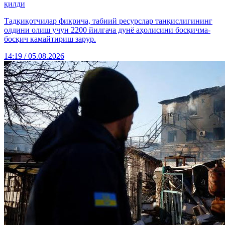
қилди
Тадқиқотчилар фикрича, табиий ресурслар танқислигининг
олдини олиш учун 2200 йилгача дунё аҳолисини босқичма-
босқич камайтириш зарур.
14:19 / 05.08.2026