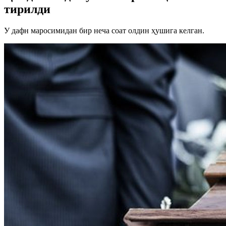
тирилди
У дафн маросимидан бир неча соат олдин ҳушига келган.