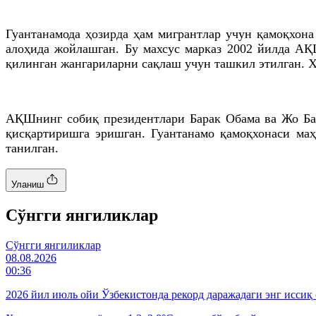
Гуантанамода ҳозирда ҳам мигрантлар учун қамоқхона
алоҳида жойлашган. Бу махсус марказ 2002 йилда АҚ
қилинган жангариларни сақлаш учун ташкил этилган. Ҳо
АҚШнинг собиқ президентлари Барак Обама ва Жо Бай
қисқартиришга эришган. Гуантанамо қамоқхонаси маҳ
танилган.
Уланиш
Cўнгги янгиликлар
Cўнгги янгиликлар
08.08.2026
00:36
2026 йил июль ойи Ўзбекистонда рекорд даражадаги энг иссиқ