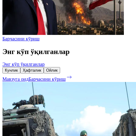
Барчасини кўриш
Энг кўп ўқилганлар
Энг кўп ўқилганлар
Кунлик
Ҳафталик
Ойлик
Мавзуга оид
Барчасини кўриш