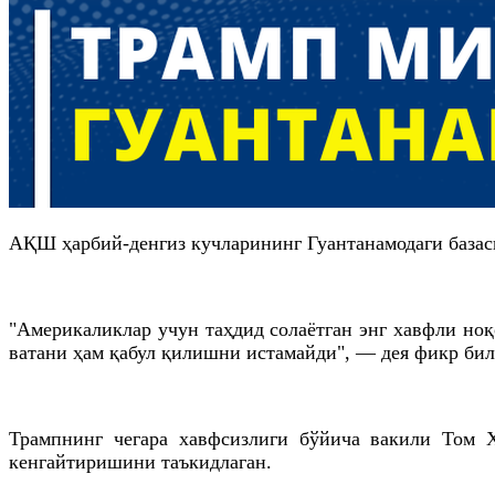
АҚШ ҳарбий-денгиз кучларининг Гуантанамодаги базаси
"Америкаликлар учун таҳдид солаётган энг хавфли ноқ
ватани ҳам қабул қилишни истамайди", — дея фикр б
Трампнинг чегара хавфсизлиги бўйича вакили Том 
кенгайтиришини таъкидлаган.