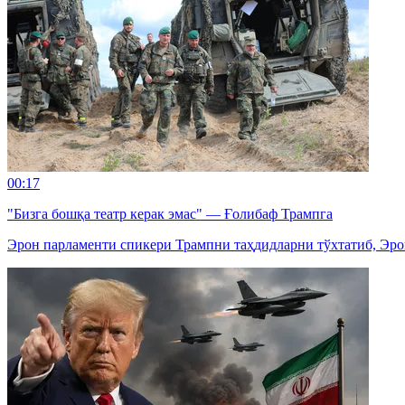
00:17
"Бизга бошқа театр керак эмас" — Ғолибаф Трампга
Эрон парламенти спикери Трампни таҳдидларни тўхтатиб, Эро