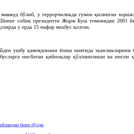
 мавжуд бўлиб, у террорчиликда гумон қилинган хориж
Шнинг собиқ президенти Жорж Буш томонидан 2001 йи
зирда у ерда 15 нафар маҳбус қолган.
ден ушбу қамоқхонани ёпиш ниятида эканликларини б
бусларга нисбатан қийноқлар қўлланилиши ва инсон 
 ойлардан бири бўлди