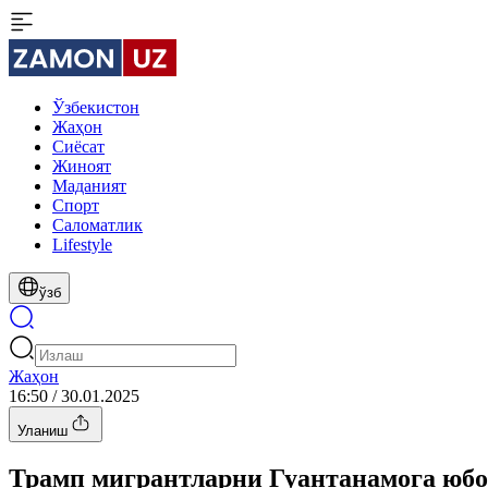
Ўзбекистон
Жаҳон
Сиёсат
Жиноят
Маданият
Спорт
Cаломатлик
Lifestyle
ўзб
Жаҳон
16:50 / 30.01.2025
Уланиш
Трамп мигрантларни Гуантанамога юб