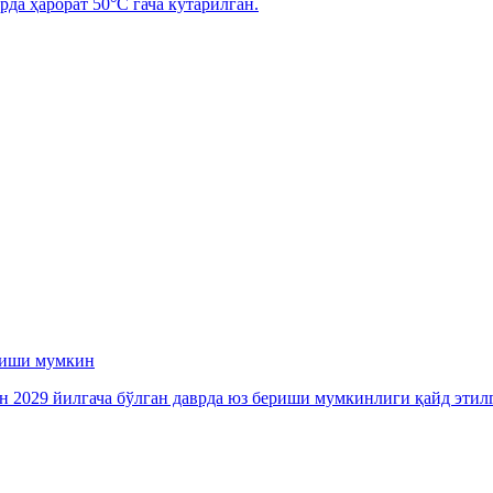
рда ҳарорат 50°C гача кўтарилган.
ериши мумкин
ан 2029 йилгача бўлган даврда юз бериши мумкинлиги қайд этил