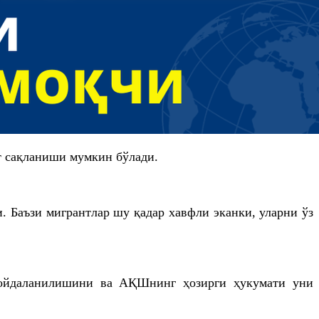
т сақланиши мумкин бўлади.
. Баъзи мигрантлар шу қадар хавфли эканки, уларни ўз
 фойдаланилишини ва АҚШнинг ҳозирги ҳукумати уни