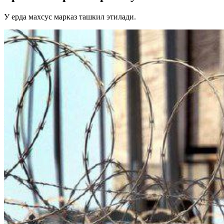
У ерда махсус марказ ташкил этилади.