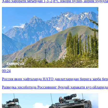
Ҳаво ҳарорати меъёрдан 1,3–2,8°C юқори бўлиб, айрим ҳудудла
00:24
Россия яқин ҳафталарда НАТО давлатларидан бирига зарба б
Разведка ҳисоботида Россиянинг бундай ҳаракати куз ойларид