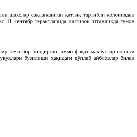
лик шахслар сақланадиган қаттиқ тартибли колониядан
л 11 сентябр терактларида иштирок этганликда гумон
ир неча бор билдирган, аммо фақат маҳбуслар сонини
ҳуқуқлари бузилиши ҳақидаги кўплаб айбловлар билан