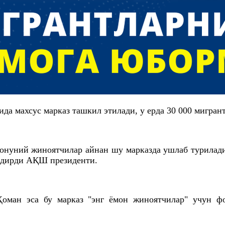
да махсус марказ ташкил этилади, у ерда 30 000 мигран
онуний жиноятчилар айнан шу марказда ушлаб турилади
илдирди АҚШ президенти.
Ҳоман эса бу марказ "энг ёмон жиноятчилар" учун