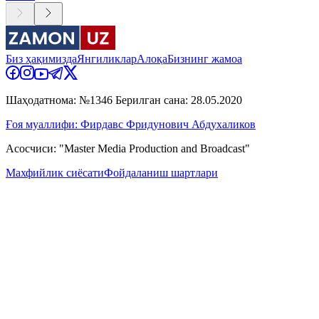
Биз ҳақимизда
Янгиликлар
Алоқа
Бизнинг жамоа
Шаҳодатнома: №1346 Берилган сана: 28.05.2020
Ғоя муаллифи: Фирдавс Фридунович Абдухаликов
Асосчиси: "Master Media Production and Broadcast"
Махфийлик сиёсати
Фойдаланиш шартлари