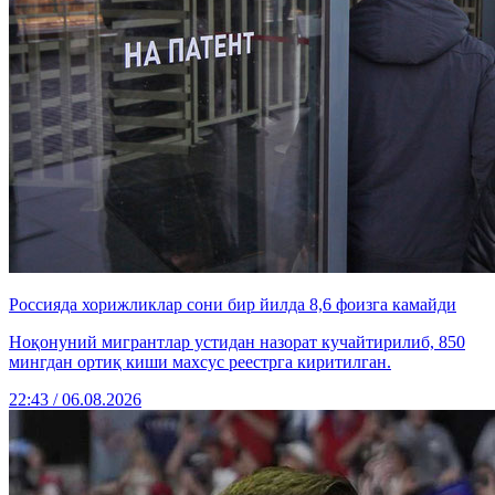
Россияда хорижликлар сони бир йилда 8,6 фоизга камайди
Ноқонуний мигрантлар устидан назорат кучайтирилиб, 850
мингдан ортиқ киши махсус реестрга киритилган.
22:43 / 06.08.2026