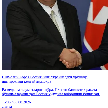
Шимолий Корея Россиянинг Украинадаги урушида
иштирокини кенгайтирмоқда
Разведка маълумотларига кўра, Пхенян баллистик ракета
бўлинмаларини ҳам Россия ҳудудига юборишни бошлаган.
15:06 / 06.08.2026
Лента