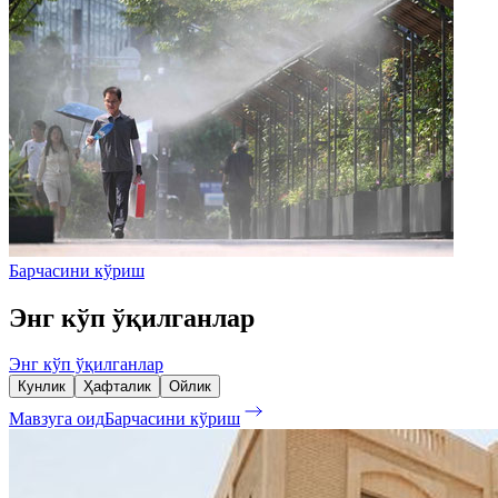
Барчасини кўриш
Энг кўп ўқилганлар
Энг кўп ўқилганлар
Кунлик
Ҳафталик
Ойлик
Мавзуга оид
Барчасини кўриш