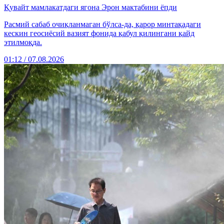
Қувайт мамлакатдаги ягона Эрон мактабини ёпди
Расмий сабаб очиқланмаган бўлса-да, қарор минтақадаги
кескин геосиёсий вазият фонида қабул қилингани қайд
этилмоқда.
01:12 / 07.08.2026