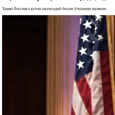
Трамп Россияга кучли иқтисодий босим ўтказиши мумкин.