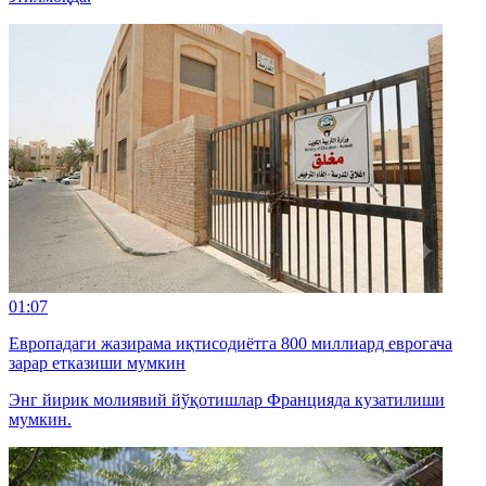
01:07
Европадаги жазирама иқтисодиётга 800 миллиард еврогача
зарар етказиши мумкин
Энг йирик молиявий йўқотишлар Францияда кузатилиши
мумкин.