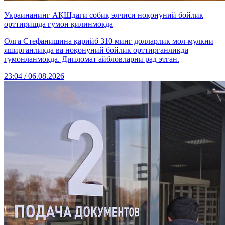
Украинанинг АҚШдаги собиқ элчиси ноқонуний бойлик
орттиришда гумон қилинмоқда
Олга Стефанишина қарийб 310 минг долларлик мол-мулкни
яширганликда ва ноқонуний бойлик орттирганликда
гумонланмоқда. Дипломат айбловларни рад этган.
23:04 / 06.08.2026