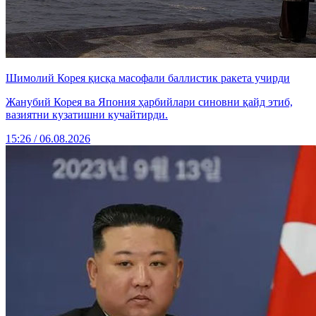
Шимолий Корея қисқа масофали баллистик ракета учирди
Жанубий Корея ва Япония ҳарбийлари синовни қайд этиб,
вазиятни кузатишни кучайтирди.
15:26 / 06.08.2026