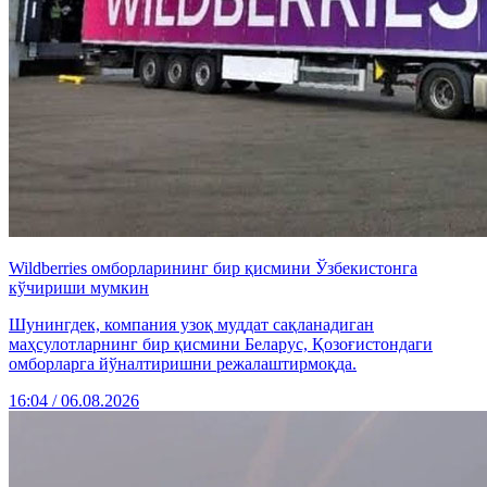
Wildberries омборларининг бир қисмини Ўзбекистонга
кўчириши мумкин
Шунингдек, компания узоқ муддат сақланадиган
маҳсулотларнинг бир қисмини Беларус, Қозоғистондаги
омборларга йўналтиришни режалаштирмоқда.
16:04 / 06.08.2026