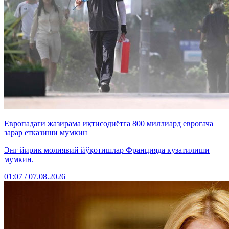
Европадаги жазирама иқтисодиётга 800 миллиард еврогача
зарар етказиши мумкин
Энг йирик молиявий йўқотишлар Францияда кузатилиши
мумкин.
01:07 / 07.08.2026