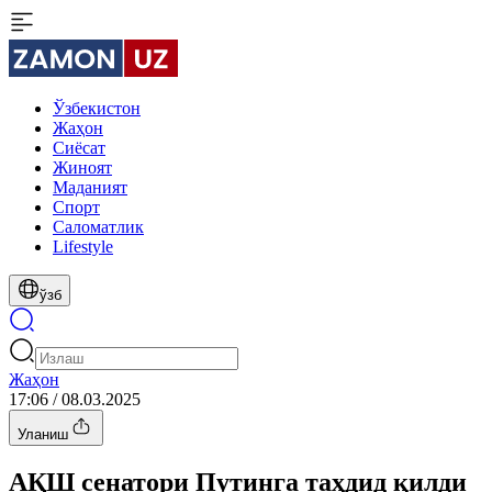
Ўзбекистон
Жаҳон
Сиёсат
Жиноят
Маданият
Спорт
Cаломатлик
Lifestyle
ўзб
Жаҳон
17:06 / 08.03.2025
Уланиш
АҚШ сенатори Путинга таҳдид қилди