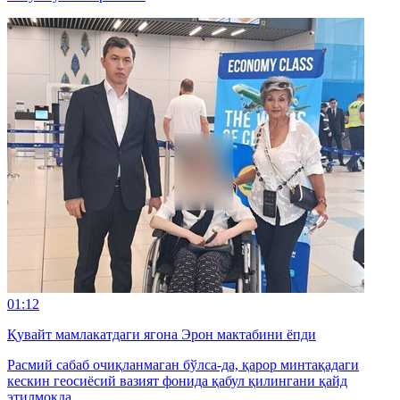
01:12
Қувайт мамлакатдаги ягона Эрон мактабини ёпди
Расмий сабаб очиқланмаган бўлса-да, қарор минтақадаги
кескин геосиёсий вазият фонида қабул қилингани қайд
этилмоқда.