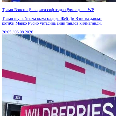
Трамп Вэнсни ўз вориси сифатида кўрмоқда — WP
Трамп шу пайтгача омма олдида Жей Ди Вэнс ва давлат
котиби Марко Рубио ўртасида аниқ танлов қилмаганди.
20:05 / 06.08.2026