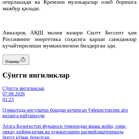
оғирлашади ва Кремлни музокаралар олиб боришга
мажбур қилади.
Аввалроқ АҚШ молия вазири Скотт Бессент ҳам
Россиянинг энергетика соҳасига қарши санкциялар
кучайтирилиши мумкинлигини билдирган эди.
Уланиш
Cўнгги янгиликлар
Cўнгги янгиликлар
07.08.2026
01:23
Олмаотада инсультни бошдан кечирган ўзбекистонлик аёл
ватанга қайтарилди
Аёлга Қозоғистон фуқароси томонидан яшаш жойи, озиқ-
овқат, кийим-кечак ва ҳужжатларни расмийлаштиришда
бепул кўмак берилган.