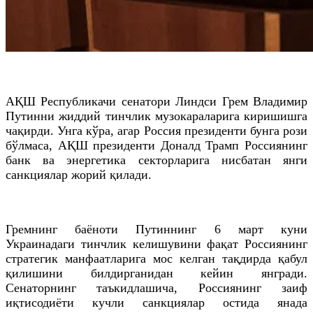
АҚШ Республикачи сенатори Линдси Грем Владимир
Путинни жиддий тинчлик музокараларига киришишга
чақирди. Унга кўра, агар Россия президенти бунга рози
бўлмаса, АҚШ президенти Доналд Трамп Россиянинг
банк ва энергетика секторларига нисбатан янги
санкциялар жорий қилади.
Гремнинг баёноти Путиннинг 6 март куни
Украинадаги тинчлик келишувини фақат Россиянинг
стратегик манфаатларига мос келган тақдирда қабул
қилишини билдирганидан кейин янгради.
Сенаторнинг таъкидлашича, Россиянинг заиф
иқтисодиёти кучли санкциялар остида янада