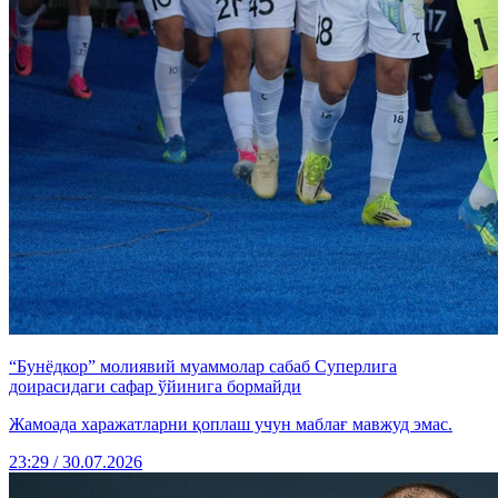
“Бунёдкор” молиявий муаммолар сабаб Суперлига
доирасидаги сафар ўйинига бормайди
Жамоада харажатларни қоплаш учун маблағ мавжуд эмас.
23:29 / 30.07.2026