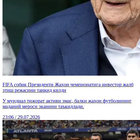
FIFA собиқ Президенти Жаҳон чемпионатига инвестор жалб
этиш режасини танқид қилди
У мундиал тижорат активи эмас, балки жаҳон футболининг
маданий мероси эканини таъкидлади.
23:06 / 29.07.2026