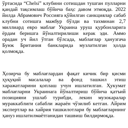
ўртасида “Chelsi” клубини сотишдан тушган пулларни
қандай тақсимлаш бўйича баҳс давом этмоқда. 2022
йилда Абрамович Россияга қўйилган санкциялар сабаб
клубни сотишга мажбур бўлди ва тахминан 2,7
миллиард евро маблағ Украина уруш қурбонларига
ёрдам беришга йўналтирилиши керак эди. Аммо
орадан уч йил ўтган бўлсада, маблағлар ҳанузгача
Буюк Британия банкларида музлатилган ҳолда
қолмоқда.
Ҳозирча бу маблағлардан фақат кичик бир қисми
ҳуқуқий масалалар ва фонд ташкил этиш
харажатларини қоплаш учун ишлатилган. Ҳукумат
маблағларни Украинага йўналтириш бўйича қатъий
позицияни ушлаб турибди, лекин музокаралар
мураккаблиги сабабли жараён чўзилиб кетган. Айрим
экспертлар ва хайрия ташкилотлари бу маблағларнинг
ҳануз ишлатилмаётганидан ташвиш билдирмоқда.