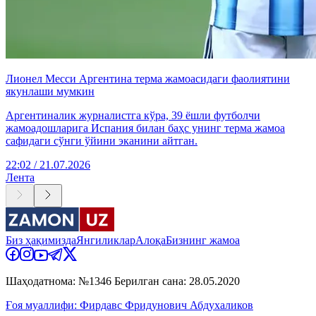
Лионел Месси Аргентина терма жамоасидаги фаолиятини
якунлаши мумкин
Аргентиналик журналистга кўра, 39 ёшли футболчи
жамоадошларига Испания билан баҳс унинг терма жамоа
сафидаги сўнги ўйини эканини айтган.
22:02 / 21.07.2026
Лента
Биз ҳақимизда
Янгиликлар
Алоқа
Бизнинг жамоа
Шаҳодатнома: №1346 Берилган сана: 28.05.2020
Ғоя муаллифи: Фирдавс Фридунович Абдухаликов