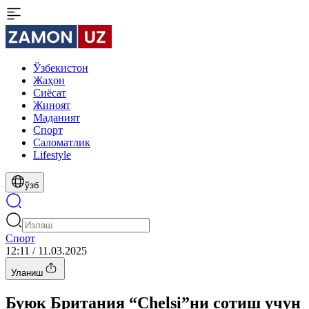
Ўзбекистон
Жаҳон
Сиёсат
Жиноят
Маданият
Спорт
Cаломатлик
Lifestyle
ўзб
Спорт
12:11 / 11.03.2025
Уланиш
Буюк Британия “Chelsi”ни сотиш учун