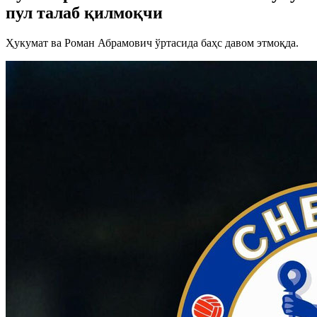
пул талаб қилмоқчи
Ҳукумат ва Роман Абрамович ўртасида баҳс давом этмоқда.