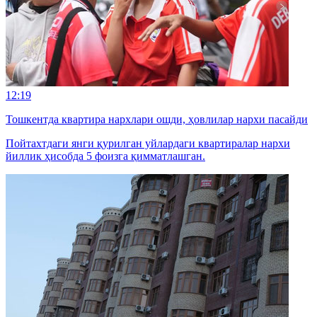
12:19
Тошкентда квартира нархлари ошди, ҳовлилар нархи пасайди
Пойтахтдаги янги қурилган уйлардаги квартиралар нархи
йиллик ҳисобда 5 фоизга қимматлашган.