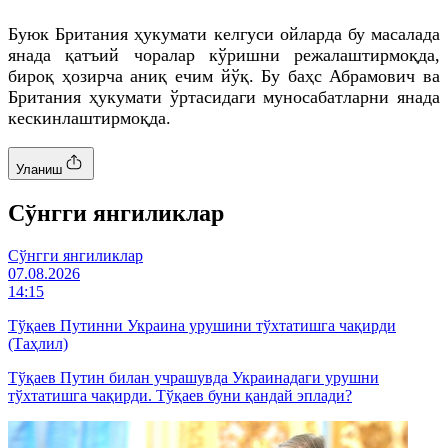
Буюк Британия ҳукумати келгуси ойларда бу масалада
янада қатъий чоралар кўришни режалаштирмоқда,
бироқ ҳозирча аниқ ечим йўқ. Бу баҳс Абрамович ва
Британия ҳукумати ўртасидаги муносабатларни янада
кескинлаштирмоқда.
Уланиш
Cўнгги янгиликлар
Cўнгги янгиликлар
07.08.2026
14:15
Тўқаев Путинни Украина урушини тўхтатишга чақирди
(Таҳлил)
Тўқаев Путин билан учрашувда Украинадаги урушни
тўхтатишга чақирди. Тўқаев буни қандай эплади?