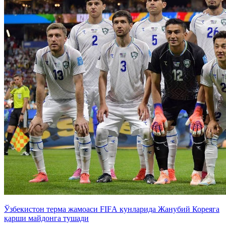
Ўзбекистон терма жамоаси FIFА кунларида Жанубий Кореяга
қарши майдонга тушади