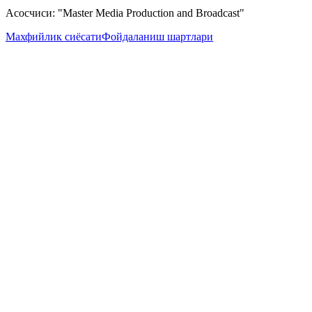
Асосчиси: "Master Media Production and Broadcast"
Махфийлик сиёсати
Фойдаланиш шартлари