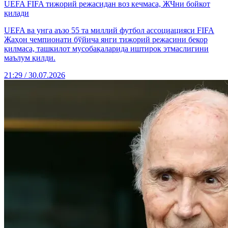
UEFA FIFA тижорий режасидан воз кечмаса, ЖЧни бойкот
қилади
UEFA ва унга аъзо 55 та миллий футбол ассоциацияси FIFA
Жаҳон чемпионати бўйича янги тижорий режасини бекор
қилмаса, ташкилот мусобақаларида иштирок этмаслигини
маълум қилди.
21:29 / 30.07.2026