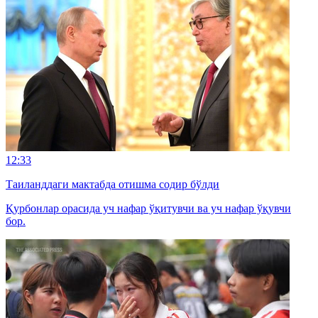
12:33
Таиланддаги мактабда отишма содир бўлди
Қурбонлар орасида уч нафар ўқитувчи ва уч нафар ўқувчи
бор.