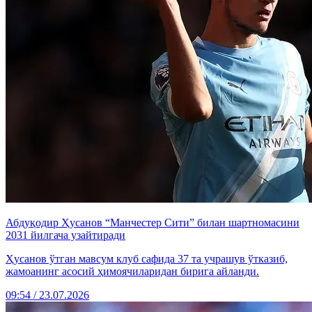
Абдуқодир Ҳусанов “Манчестер Сити” билан шартномасини
2031 йилгача узайтиради
Ҳусанов ўтган мавсум клуб сафида 37 та учрашув ўтказиб,
жамоанинг асосий ҳимоячиларидан бирига айланди.
09:54 / 23.07.2026