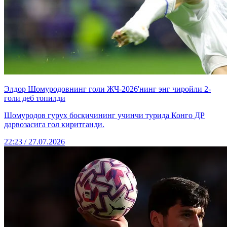
Элдор Шомуродовнинг голи ЖЧ-2026'нинг энг чиройли 2-
голи деб топилди
Шомуродов гуруҳ босқичининг учинчи турида Конго ДР
дарвозасига гол киритганди.
22:23 / 27.07.2026