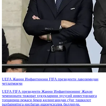
UEFA Жанни Инфантинони FIFA президенти лавозимидан
четлатмоқчи
UEFA FIFА президенти Жанни Инфантинонинг Жаҳон
чемпионати тижорат ҳуқуқларини хусусий инвесторларга
топшириш режаси бекор қилинганидан сўнг ташкилот
раҳбариятига нисбатан ишончсизлик билдирди.