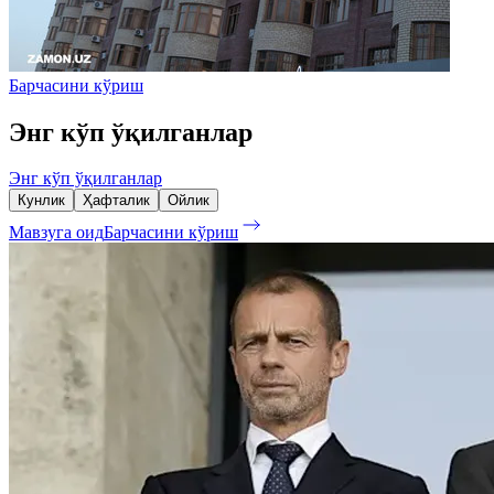
Барчасини кўриш
Энг кўп ўқилганлар
Энг кўп ўқилганлар
Кунлик
Ҳафталик
Ойлик
Мавзуга оид
Барчасини кўриш