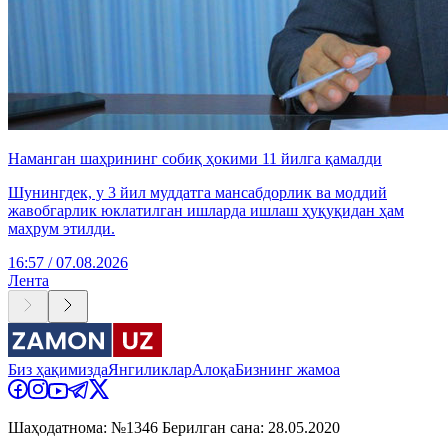
Наманган шаҳрининг собиқ ҳокими 11 йилга қамалди
Шунингдек, у 3 йил муддатга мансабдорлик ва моддий
жавобгарлик юклатилган ишларда ишлаш ҳуқуқидан ҳам
маҳрум этилди.
16:57 / 07.08.2026
Лента
Биз ҳақимизда
Янгиликлар
Алоқа
Бизнинг жамоа
Шаҳодатнома: №1346 Берилган сана: 28.05.2020