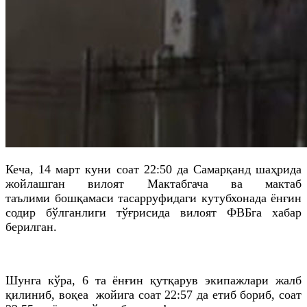
Кеча, 14 март куни соат 22:50
да
Самарқанд шаҳрида
жойлашган вилоят Мактабгача ва мактаб
таълими
бошқамаси
тасарруфидаги кутубхонада ёнғин
содир бўлганлиги тўғрисида вилоят
ФВБ
га
хабар
берилган.
Шунга кўра, 6
та
ёнғин қутқарув экипажлари жалб
қилиниб, воқеа жойига соат 22:57
да
етиб бориб, соат