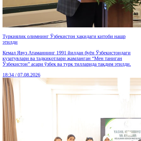
Туркиялик олимнинг Ўзбекистон ҳақидаги китоби нашр
этилди
Кемал Явуз Атаманнинг 1991 йилдан буён Ўзбекистондаги
кузатувлари ва тадқиқотлари жамланган “Мен таниган
Ўзбекистон” асари ўзбек ва турк тилларида тақдим этилди.
18:34 / 07.08.2026