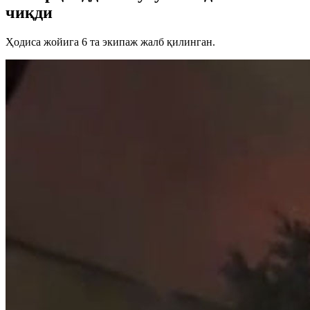
чиқди
Ҳодиса жойига 6 та экипаж жалб қилинган.