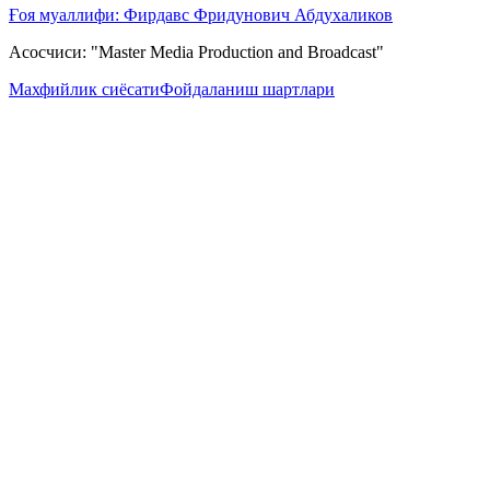
Ғоя муаллифи: Фирдавс Фридунович Абдухаликов
Асосчиси: "Master Media Production and Broadcast"
Махфийлик сиёсати
Фойдаланиш шартлари