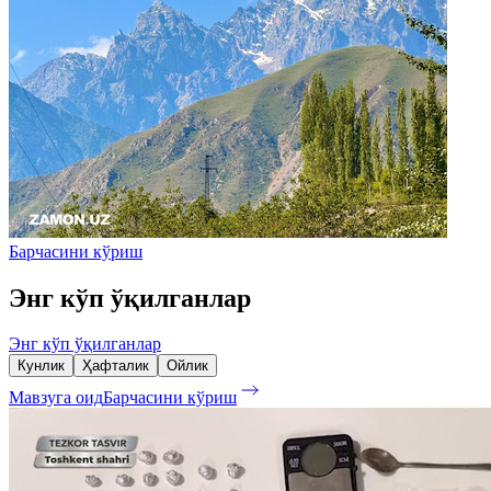
Барчасини кўриш
Энг кўп ўқилганлар
Энг кўп ўқилганлар
Кунлик
Ҳафталик
Ойлик
Мавзуга оид
Барчасини кўриш