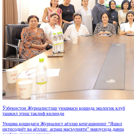
Ўзбекистон Журналистлар уюшмаси қошида экологик клуб
ташкил этиш таклиф қилинди
Уюшма қошидаги Журналист аёллар кенгашининг “Яшил
иқтисодиёт ва аёллар: асраш масъулияти” мавзусида давра