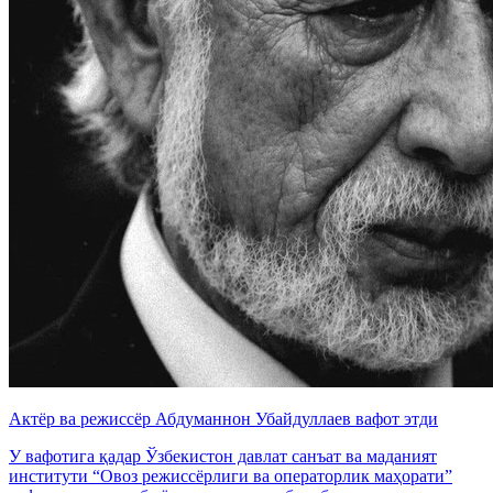
Актёр ва режиссёр Абдуманнон Убайдуллаев вафот этди
У вафотига қадар Ўзбекистон давлат санъат ва маданият
институти “Овоз режиссёрлиги ва операторлик маҳорати”