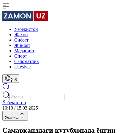
Ўзбекистон
Жаҳон
Сиёсат
Жиноят
Маданият
Спорт
Cаломатлик
Lifestyle
ўзб
Ўзбекистон
10:19 / 15.03.2025
Уланиш
Самарқанддаги кутубхонада ёнғин