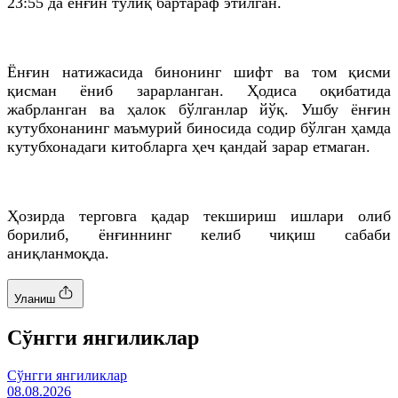
23:55
да
ёнғин тўлиқ бартараф этилган.
Ёнғин натижасида бинонинг шифт ва том қисми
қисман ёниб зарарланган. Ҳодиса оқибатида
жабрланган ва ҳалок бўлганлар йўқ. Ушбу ёнғин
кутубхонанинг маъмурий биносида содир бўлган ҳамда
кутубхонадаги китобларга ҳеч қандай зарар етмаган.
Ҳозирда терговга қадар текшириш ишлари олиб
борилиб, ёнғиннинг келиб чиқиш сабаби
аниқланмоқда.
Уланиш
Cўнгги янгиликлар
Cўнгги янгиликлар
08.08.2026