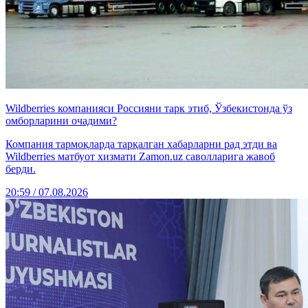
Wildberries компанияси Россияни тарк этиб, Ўзбекистонда ўз
омборларини очадими?
Компания тармоқларда тарқалган хабарларни рад этди ва
Wildberries матбуот хизмати Zamon.uz саволларига жавоб
берди.
20:59 / 07.08.2026