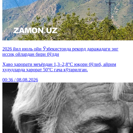
2026 йил июль ойи Ўзбекистонда рекорд даражадаги энг
иссиқ ойлардан бири бўлди
Ҳаво ҳарорати меъёрдан 1,3–2,8°C юқори бўлиб, айрим
ҳудудларда ҳарорат 50°C гача кўтарилган.
00:36 / 08.08.2026