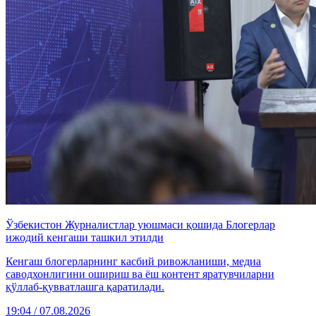
Ўзбекистон Журналистлар уюшмаси қошида Блогерлар
ижодий кенгаши ташкил этилди
Кенгаш блогерларнинг касбий ривожланиши, медиа
саводхонлигини ошириш ва ёш контент яратувчиларни
қўллаб-қувватлашга қаратилади.
19:04 / 07.08.2026