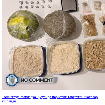
Тошкентда “закладка” усулида наркотик тарқатган шахслар
ушланди