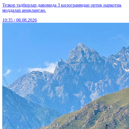
Тезкор тадбирлар давомида 3 килограммдан ортиқ наркотик
моддалар аниқланган.
10:35 / 08.08.2026