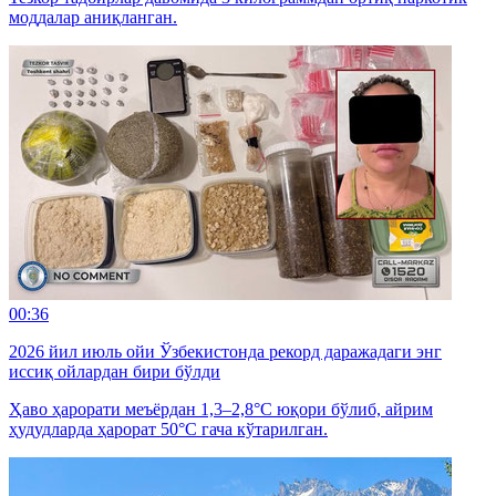
моддалар аниқланган.
00:36
2026 йил июль ойи Ўзбекистонда рекорд даражадаги энг
иссиқ ойлардан бири бўлди
Ҳаво ҳарорати меъёрдан 1,3–2,8°C юқори бўлиб, айрим
ҳудудларда ҳарорат 50°C гача кўтарилган.