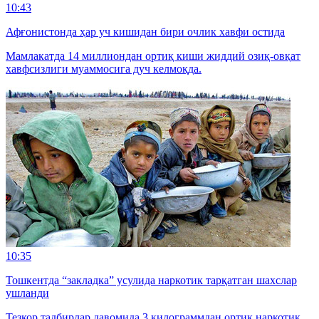
10:43
Афғонистонда ҳар уч кишидан бири очлик хавфи остида
Мамлакатда 14 миллиондан ортиқ киши жиддий озиқ-овқат
хавфсизлиги муаммосига дуч келмоқда.
10:35
Тошкентда “закладка” усулида наркотик тарқатган шахслар
ушланди
Тезкор тадбирлар давомида 3 килограммдан ортиқ наркотик