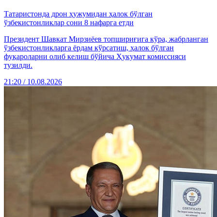
Татаристонда дрон ҳужумидан ҳалок бўлган
ўзбекистонликлар сони 8 нафарга етди
Президент Шавкат Мирзиёев топшириғига кўра, жабрланган
ўзбекистонликларга ёрдам кўрсатиш, ҳалок бўлган
фуқароларни олиб келиш бўйича Ҳукумат комиссияси
тузилди.
21:20 / 10.08.2026