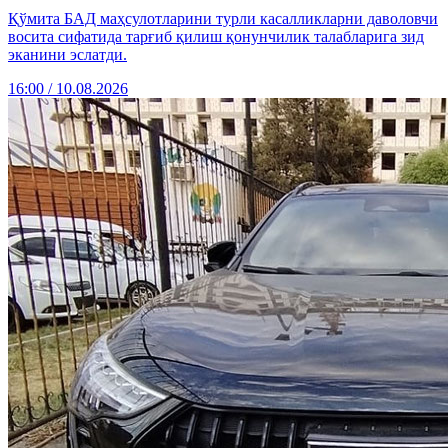
Қўмита БАД маҳсулотларини турли касалликларни даволовчи
восита сифатида тарғиб қилиш қонунчилик талабларига зид
эканини эслатди.
16:00 / 10.08.2026