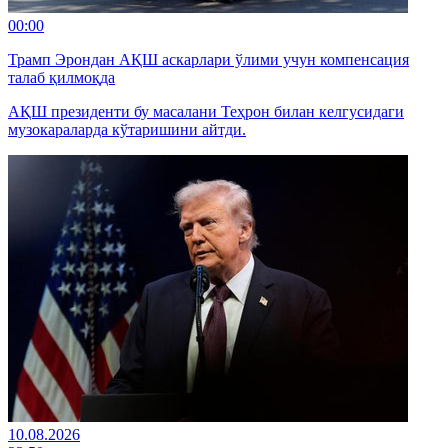
00:00
Трамп Эрондан АҚШ аскарлари ўлими учун компенсация
талаб қилмоқда
АҚШ президенти бу масалани Теҳрон билан келгусидаги
музокараларда кўтаришини айтди.
10.08.2026