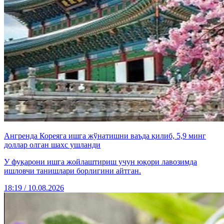
Ангренда Кореяга ишга жўнатишни ваъда қилиб, 5,9 минг
доллар олган шахс ушланди
У фуқарони ишга жойлаштириш учун юқори лавозимда
ишловчи танишлари борлигини айтган.
18:19 / 10.08.2026