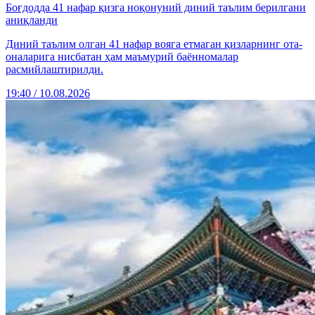
Боғдодда 41 нафар қизга ноқонуний диний таълим берилгани
аниқланди
Диний таълим олган 41 нафар вояга етмаган қизларнинг ота-
оналарига нисбатан ҳам маъмурий баённомалар
расмийлаштирилди.
19:40 / 10.08.2026