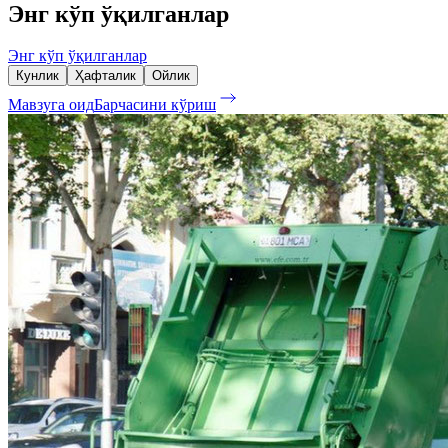
Энг кўп ўқилганлар
Энг кўп ўқилганлар
Кунлик
Ҳафталик
Ойлик
Мавзуга оид
Барчасини кўриш