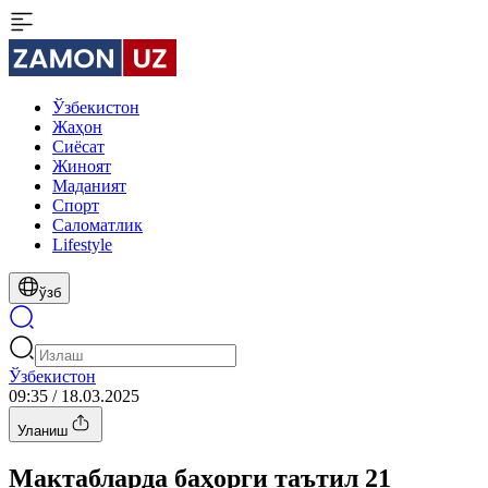
Ўзбекистон
Жаҳон
Сиёсат
Жиноят
Маданият
Спорт
Cаломатлик
Lifestyle
ўзб
Ўзбекистон
09:35 / 18.03.2025
Уланиш
Мактабларда баҳорги таътил 21