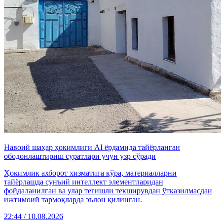
Навоий шаҳaр ҳокимлиги АI ёрдамида тайёрланган
ободонлаштириш суратлари учун узр сўради
Ҳокимлик ахборот хизматига кўра, материалларни
тайёрлашда сунъий интеллект элементларидан
фойдаланилган ва улар тегишли текширувдан ўтказилмасдан
ижтимоий тармоқларда эълон қилинган.
22:44 / 10.08.2026