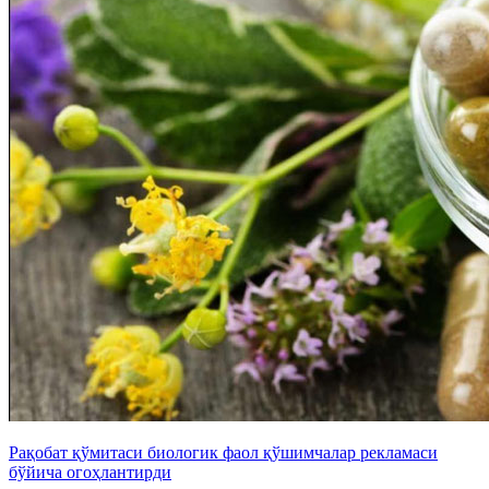
Рақобат қўмитаси биологик фаол қўшимчалар рекламаси
бўйича огоҳлантирди