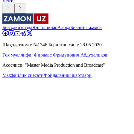
Лента
Биз ҳақимизда
Янгиликлар
Алоқа
Бизнинг жамоа
Шаҳодатнома: №1346 Берилган сана: 28.05.2020
Ғоя муаллифи: Фирдавс Фридунович Абдухаликов
Асосчиси: "Master Media Production and Broadcast"
Махфийлик сиёсати
Фойдаланиш шартлари