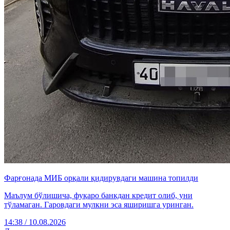
Фарғонада МИБ орқали қидирувдаги машина топилди
Маълум бўлишича, фуқаро банкдан кредит олиб, уни
тўламаган. Гаровдаги мулкни эса яширишга уринган.
14:38 / 10.08.2026