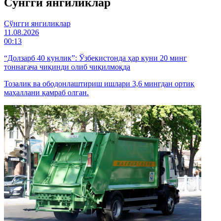
Cўнгги янгиликлар
Cўнгги янгиликлар
11.08.2026
00:13
“Долзарб 40 кунлик”: Ўзбекистонда ҳар куни 20 минг
тоннагача чиқинди олиб чиқилмоқда
Тозалик ва ободонлаштириш ишлари 3,6 мингдан ортиқ
маҳаллани қамраб олган.