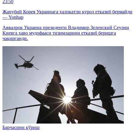
23:50
Жанубий Корея Украинага ҳалокатли қурол етказиб бермайди
— Yonhap
Аввалроқ Украина президенти Владимир Зеленский Сеулни
Киевга ҳаво мудофааси тизимларини етказиб беришга
чақирганди.
Барчасини кўриш