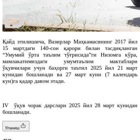
Қайд
этилишича
, Вазирлар Маҳкамасининг 2017 йил
15 мартдаги 140-сон қарори билан тасдиқланган
“Умумий ўрта таълим тўғрисида”
ги
Низомга кўра,
мамлакатимиздаги умумтаълим мактаблари
ўқувчилари учун баҳорги таътил 2025 йил 21 март
кунидан бошланади ва 27 март куни (7 календарь
кун)
га
қадар давом этади.
IV ўқув чорак дарслари 2025 йил 28 март кунидан
бошланади.
Уланиш