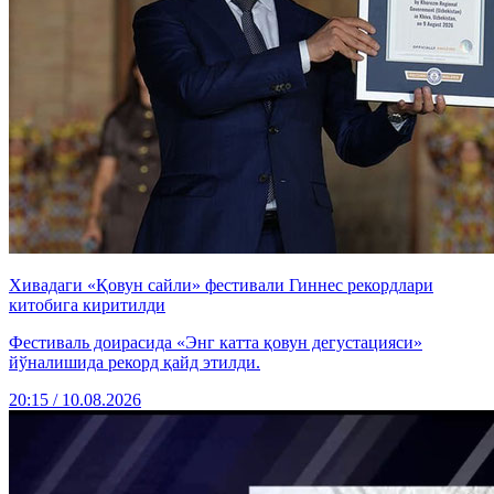
Хивадаги «Қовун сайли» фестивали Гиннес рекордлари
китобига киритилди
Фестиваль доирасида «Энг катта қовун дегустацияси»
йўналишида рекорд қайд этилди.
20:15 / 10.08.2026