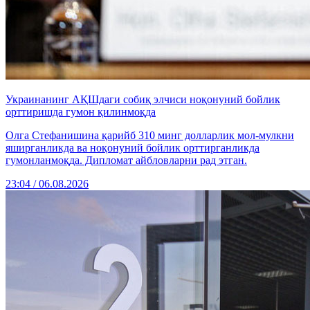
Украинанинг АҚШдаги собиқ элчиси ноқонуний бойлик
орттиришда гумон қилинмоқда
Олга Стефанишина қарийб 310 минг долларлик мол-мулкни
яширганликда ва ноқонуний бойлик орттирганликда
гумонланмоқда. Дипломат айбловларни рад этган.
23:04 / 06.08.2026