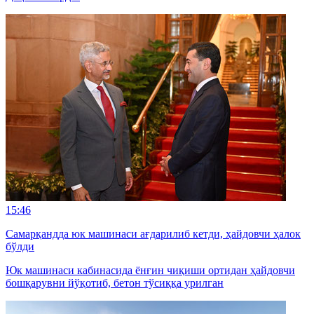
15:46
Самарқандда юк машинаси ағдарилиб кетди, ҳайдовчи ҳалок
бўлди
Юк машинаси кабинасида ёнғин чиқиши ортидан ҳайдовчи
бошқарувни йўқотиб, бетон тўсиққа урилган