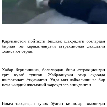
Қирғизистон пойтахти Бишкек шаҳридаги боғлардан
бирида тез ҳаракатланувчи аттракционда даҳшатли
ҳодиса юз берди.
Хабар берилишича, болалардан бири аттракциондан
ерга қулаб тушган. Жабрланувчи оғир аҳволда
шифохонага ётқизилган. Унда мия чайқалиши ва бир
неча жиддий жисмоний жароҳатлар аниқланган.
Воқеа тасодифан гувоҳ бўлган кишилар томонидан