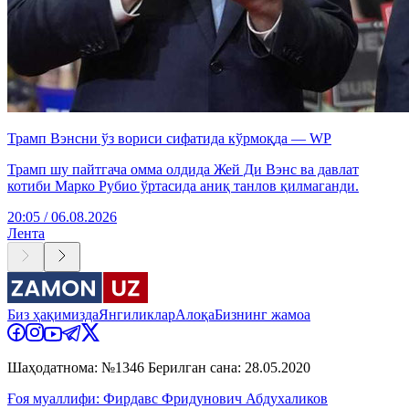
Трамп Вэнсни ўз вориси сифатида кўрмоқда — WP
Трамп шу пайтгача омма олдида Жей Ди Вэнс ва давлат
котиби Марко Рубио ўртасида аниқ танлов қилмаганди.
20:05 / 06.08.2026
Лента
Биз ҳақимизда
Янгиликлар
Алоқа
Бизнинг жамоа
Шаҳодатнома: №1346 Берилган сана: 28.05.2020
Ғоя муаллифи: Фирдавс Фридунович Абдухаликов