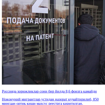
Россияда хорижликлар сони бир йилда 8,6 фоизга камайди
Ноқонуний мигрантлар устидан назорат кучайтирилиб, 850
мингдан ортиқ киши махсус реестрга киритилган.