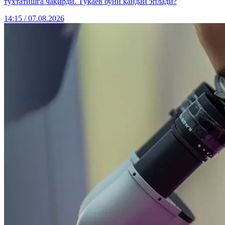
тўхтатишга чақирди. Тўқаев буни қандай эплади?
14:15 / 07.08.2026