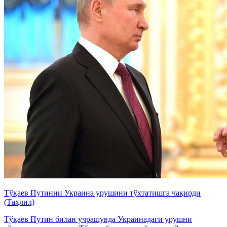
Тўқаев Путинни Украина урушини тўхтатишга чақирди
(Таҳлил)
Тўқаев Путин билан учрашувда Украинадаги урушни