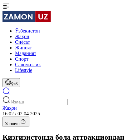
Ўзбекистон
Жаҳон
Сиёсат
Жиноят
Маданият
Спорт
Cаломатлик
Lifestyle
ўзб
Жаҳон
16:02 / 02.04.2025
Уланиш
Қизғизистонда бола аттракциондан