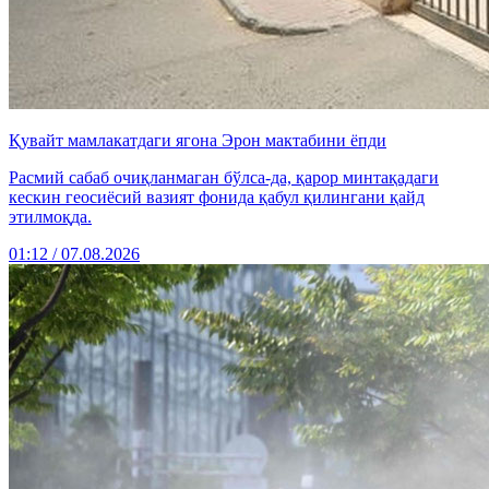
Қувайт мамлакатдаги ягона Эрон мактабини ёпди
Расмий сабаб очиқланмаган бўлса-да, қарор минтақадаги
кескин геосиёсий вазият фонида қабул қилингани қайд
этилмоқда.
01:12 / 07.08.2026