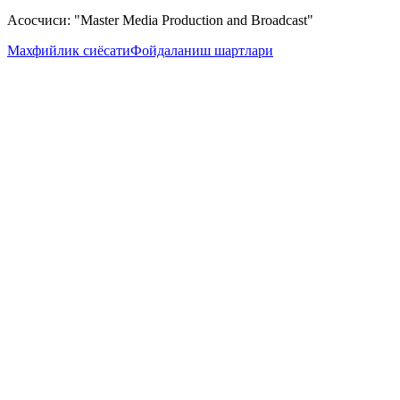
Асосчиси: "Master Media Production and Broadcast"
Махфийлик сиёсати
Фойдаланиш шартлари