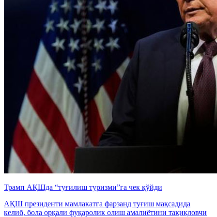
Трамп АҚШда “туғилиш туризми”га чек қўйди
АҚШ президенти мамлакатга фарзанд туғиш мақсадида
келиб, бола орқали фуқаролик олиш амалиётини тақиқловчи