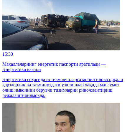
15:30
Маҳаллаларнинг энергетик паспорти яратилади —
Энергетика вазири
Энергетика соҳасида истеъмолчиларга мобил илова орқали
қарздорлик ва таъминотдаги узилишлар ҳақида маълумот
олиш имконини берувчи тизимларни ривожлантириш
режалаштирилмоқда.