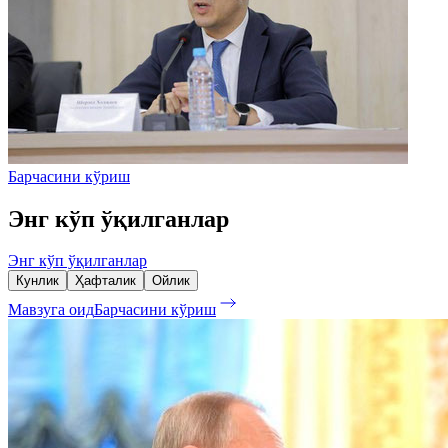
Барчасини кўриш
Энг кўп ўқилганлар
Энг кўп ўқилганлар
Кунлик
Ҳафталик
Ойлик
Мавзуга оид
Барчасини кўриш