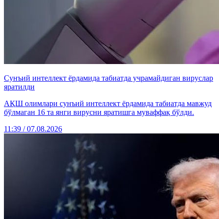
Сунъий интеллект ёрдамида табиатда учрамайдиган вируслар
яратилди
АҚШ олимлари сунъий интеллект ёрдамида табиатда мавжуд
бўлмаган 16 та янги вирусни яратишга муваффақ бўлди.
11:39 / 07.08.2026