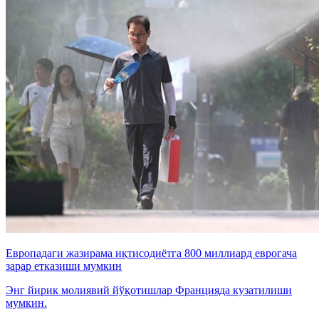
Европадаги жазирама иқтисодиётга 800 миллиард еврогача
зарар етказиши мумкин
Энг йирик молиявий йўқотишлар Францияда кузатилиши
мумкин.