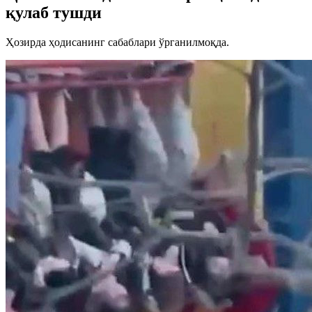
қулаб тушди
Ҳозирда ҳодисанинг сабаблари ўрганилмоқда.