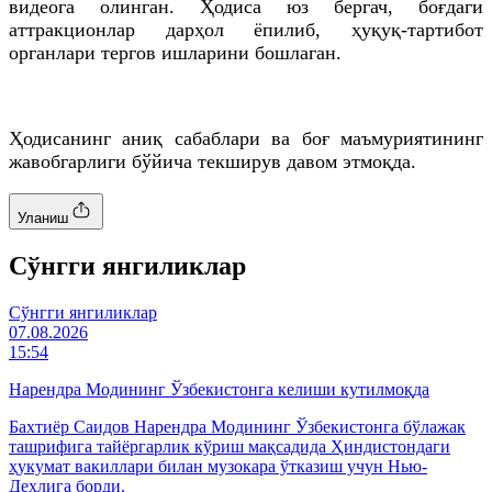
видеога олинган. Ҳодиса юз бергач, боғдаги
аттракционлар дарҳол ёпилиб, ҳуқуқ-тартибот
органлари тергов ишларини бошлаган.
Ҳодисанинг аниқ сабаблари ва боғ маъмуриятининг
жавобгарлиги бўйича текширув давом этмоқда.
Уланиш
Cўнгги янгиликлар
Cўнгги янгиликлар
07.08.2026
15:54
Нарендра Модининг Ўзбекистонга келиши кутилмоқда
Бахтиёр Саидов Нарендра Модининг Ўзбекистонга бўлажак
ташрифига тайёргарлик кўриш мақсадида Ҳиндистондаги
ҳукумат вакиллари билан музокара ўтказиш учун Нью-
Деҳлига борди.