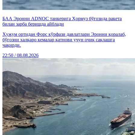
БАА Эронни ADNOC танкерига Ҳормуз бўғозида ракета
билан зарба беришда айблади
Ҳужум ортидан Форс кўрфази давлатлари Эронни қоралаб,
бўғозни халқаро кемалар қатнови учун очиқ сақлашга
чақирди.
22:50 / 08.08.2026