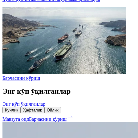
Барчасини кўриш
Энг кўп ўқилганлар
Энг кўп ўқилганлар
Кунлик
Ҳафталик
Ойлик
Мавзуга оид
Барчасини кўриш