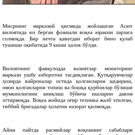
Мисрнинг марказий қисмида жойлашган Асют
вилоятида юз берган фожиали воқеа юракни ларзага
солмоқда. Бир нечта қаватдан иборат бино қулаб
тушиши оқибатида 9 киши ҳалок бўлди.
Вилоятнинг фавқулодда вазиятлар мониторинг
маркази ушбу ахборотни тасдиқлаган. Қутқарувчилар
ҳозирда вайроналар остида қолганларни қидириш,
омон қолганларни топиш ва бошқа қурбонлар бўлиши
мумкинлигини аниқлаш бўйича ишларни давом
эттирмоқда. Воқеа жойида оғир техника жалб этилган,
тиббий бригадалар ҳолатни назорат қилмоқда.
Айни пайтда расмийлар воқеанинг сабаблари