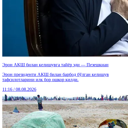
Эрон АҚШ билан келишувга тайёр эди — Пезешкиан
Эрон президенти АҚШ билан барбод бўлган келишув
тафсилотларини илк бор ошкор қилди.
11:16 / 08.08.2026