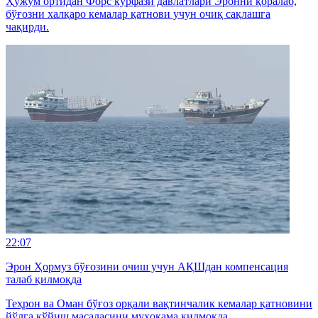
Ҳужум ортидан Форс кўрфази давлатлари Эронни қоралаб,
бўғозни халқаро кемалар қатнови учун очиқ сақлашга
чақирди.
22:07
Эрон Ҳормуз бўғозини очиш учун АҚШдан компенсация
талаб қилмоқда
Теҳрон ва Оман бўғоз орқали вақтинчалик кемалар қатновини
йўлга қўйиш масаласини муҳокама қилмоқда.