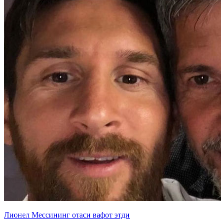
Лионел Мессининг отаси вафот этди