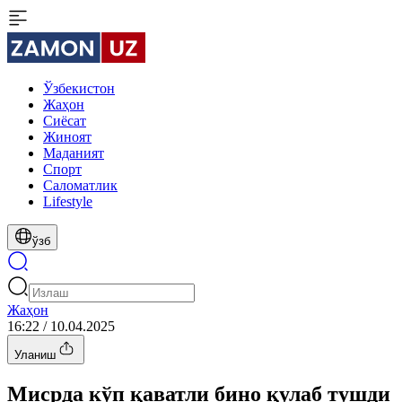
Ўзбекистон
Жаҳон
Сиёсат
Жиноят
Маданият
Спорт
Cаломатлик
Lifestyle
ўзб
Жаҳон
16:22 / 10.04.2025
Уланиш
Мисрда кўп қаватли бино қулаб тушди