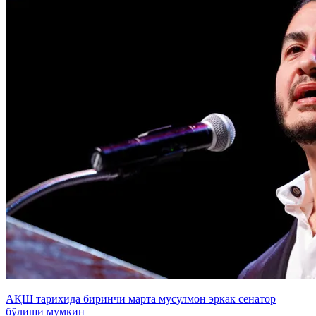
АҚШ тарихида биринчи марта мусулмон эркак сенатор
бўлиши мумкин