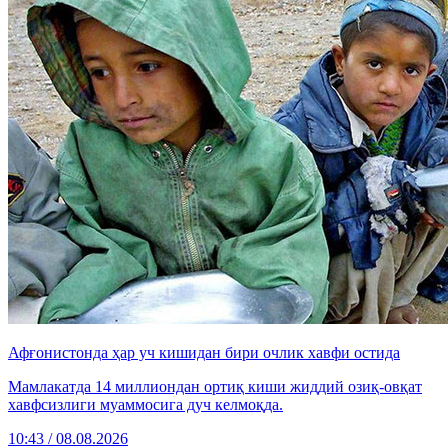
Афғонистонда ҳар уч кишидан бири очлик хавфи остида
Мамлакатда 14 миллиондан ортиқ киши жиддий озиқ-овқат
хавфсизлиги муаммосига дуч келмоқда.
10:43 / 08.08.2026