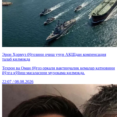
Эрон Ҳормуз бўғозини очиш учун АҚШдан компенсация
талаб қилмоқда
Теҳрон ва Оман бўғоз орқали вақтинчалик кемалар қатновини
йўлга қўйиш масаласини муҳокама қилмоқда.
22:07 / 08.08.2026