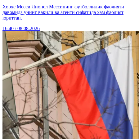
Хорхе Месси Лионел Мессининг футболчилик фаолияти
давомида унинг вакили ва агенти сифатида ҳам фаолият
юритган.
16:40 / 08.08.2026