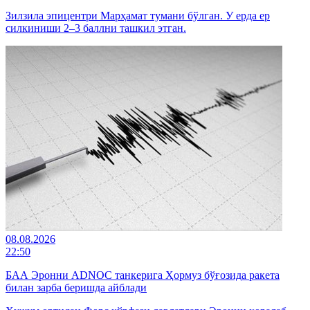
Зилзила эпицентри Марҳамат тумани бўлган. У ерда ер
силкиниши 2–3 баллни ташкил этган.
08.08.2026
22:50
БАА Эронни ADNOC танкерига Ҳормуз бўғозида ракета
билан зарба беришда айблади