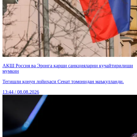
АҚШ Россия ва Эронга қарши санкцияларни кучайтирилиши
мумкин
Тегишли қонун лойиҳаси Сенат томонидан маъқулланди.
13:44 / 08.08.2026