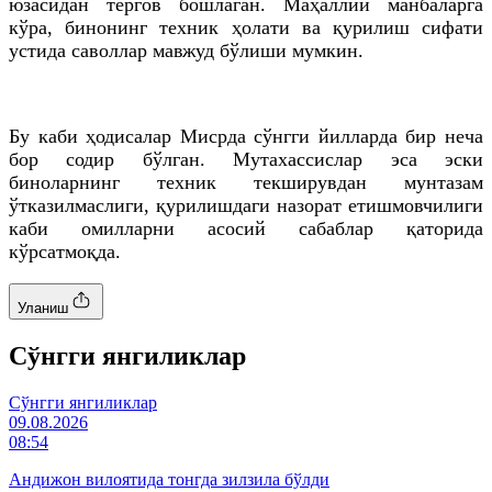
юзасидан тергов бошлаган. Маҳаллий манбаларга
кўра, бинонинг техник ҳолати ва қурилиш сифати
устида саволлар мавжуд бўлиши мумкин.
Бу каби ҳодисалар Мисрда сўнгги йилларда бир неча
бор содир бўлган. Мутахассислар эса эски
биноларнинг техник текширувдан мунтазам
ўтказилмаслиги, қурилишдаги назорат етишмовчилиги
каби омилларни асосий сабаблар қаторида
кўрсатмоқда.
Уланиш
Cўнгги янгиликлар
Cўнгги янгиликлар
09.08.2026
08:54
Андижон вилоятида тонгда зилзила бўлди