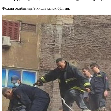
Фожиа оқибатида 9 киши ҳалок бўлган.