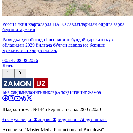
Россия яқин ҳафталарда НАТО давлатларидан бирига зарба
бериши мумкин
Разведка ҳисоботида Россиянинг бундай ҳаракати куз
ойларидан 2029 йилгача бўлган даврда юз бериши
мумкинлиги қайд этилган.
00:24 / 08.08.2026
Лента
Биз ҳақимизда
Янгиликлар
Алоқа
Бизнинг жамоа
Шаҳодатнома: №1346 Берилган сана: 28.05.2020
Ғоя муаллифи: Фирдавс Фридунович Абдухаликов
Асосчиси: "Master Media Production and Broadcast"