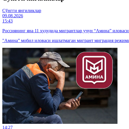
Cўнгги янгиликлар
09.08.2026
15:43
Россиянинг яна 11 ҳудудида мигрантлар учун “Амина” иловас
"Амина” мобил иловаси ишлатмаган мигрант миграция режими
14:27