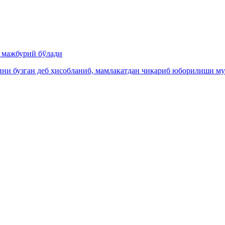
и мажбурий бўлади
ни бузган деб ҳисобланиб, мамлакатдан чиқариб юборилиши м