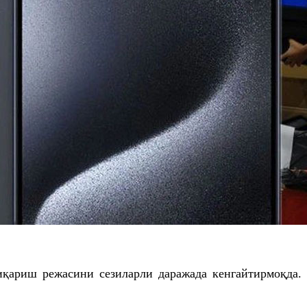
қариш режасини сезиларли даражада кенгайтирмоқда.