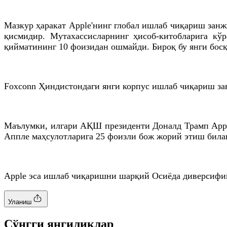
Мазкур ҳаракат Apple'нинг глобал ишлаб чиқариш зан
қисмидир. Мутахассисларнинг ҳисоб-китобларига к
қийматининг 10 фоизидан ошмайди. Бироқ бу янги бос
Foxconn Ҳиндистондаги янги корпус ишлаб чиқариш з
Маълумки, илгари АҚШ президенти Доналд Трамп Apple'
Аппле маҳсулотларига 25 фоизли бож жорий этиш билан
Apple эса ишлаб чиқаришни шарқий Осиёда диверсифик
Уланиш
Cўнгги янгиликлар