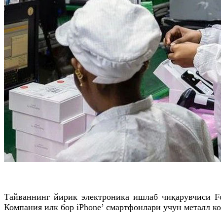
Тайваннинг йирик электроника ишлаб чиқарувчиси F
Компания илк бор iPhone’ смартфонлари учун металл к