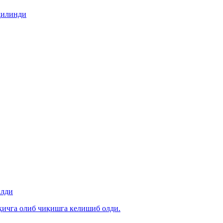
қилинди
илди
ичга олиб чиқишга келишиб олди.