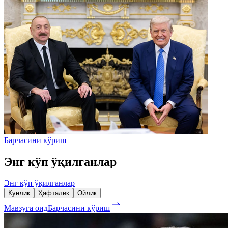
Барчасини кўриш
Энг кўп ўқилганлар
Энг кўп ўқилганлар
Кунлик
Ҳафталик
Ойлик
Мавзуга оид
Барчасини кўриш