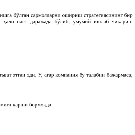
ришга бўлган сармояларни ошириш стратегиясининг бир
т ҳали паст даражада бўлиб, умумий ишлаб чиқариш
ат этган эди. У, агар компания бу талабни бажармаса,
мига қарши бормоқда.