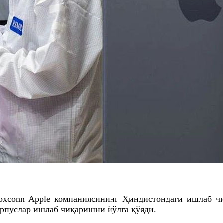
oxconn Apple компаниясининг Ҳиндистондаги ишлаб чи
орпуслар ишлаб чиқаришни йўлга қўяди.