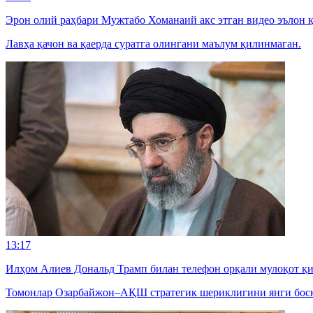
Эрон олий раҳбари Мужтабо Хоманаий акс этган видео эълон 
Лавҳа қачон ва қаерда суратга олингани маълум қилинмаган.
13:17
Илҳом Алиев Дональд Трамп билан телефон орқали мулоқот қ
Томонлар Озарбайжон–АҚШ стратегик шериклигини янги босқ