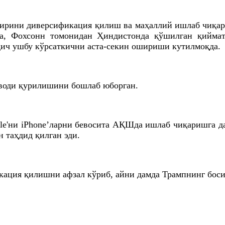
жирини диверсификация қилиш ва маҳаллий ишлаб чиқа
ўра, Фохсонн томонидан Ҳиндистонда қўшилган қийма
қич ушбу кўрсаткични аста-секин ошириши кутилмоқда.
аводи қурилишини бошлаб юборган.
ни iPhone’ларни бевосита АҚШда ишлаб чиқаришга даъв
 таҳдид қилган эди.
ация қилишни афзал кўриб, айни дамда Трампнинг боси