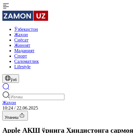
Ўзбекистон
Жаҳон
Сиёсат
Жиноят
Маданият
Спорт
Cаломатлик
Lifestyle
ўзб
Жаҳон
10:24 / 22.06.2025
Уланиш
Apple АҚШ ўрнига Ҳиндистонга сармо