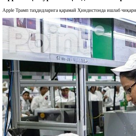
Apple Трамп таҳдидларига қарамай Ҳиндистонда ишлаб чиқар