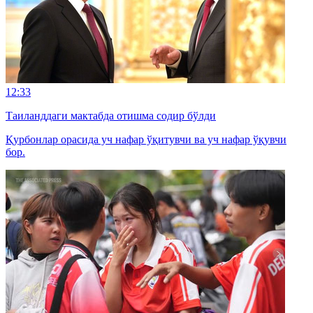
12:33
Таиланддаги мактабда отишма содир бўлди
Қурбонлар орасида уч нафар ўқитувчи ва уч нафар ўқувчи
бор.