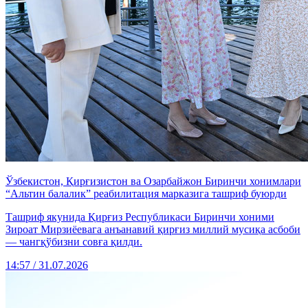
Ўзбекистон, Қирғизистон ва Озарбайжон Биринчи хонимлари
“Альтин балалик” реабилитация марказига ташриф буюрди
Ташриф якунида Қирғиз Республикаси Биринчи хоними
Зироат Мирзиёевага анъанавий қирғиз миллий мусиқа асбоби
— чангқўбизни совға қилди.
14:57 / 31.07.2026