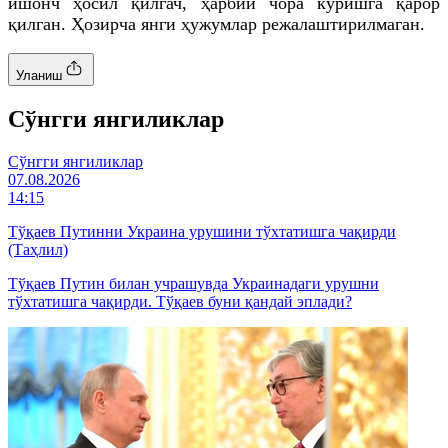
ишонч ҳосил қилгач, ҳарбий чора кўришга қарор
қилган. Ҳозирча янги ҳужумлар режалаштирилмаган.
Уланиш
Cўнгги янгиликлар
Cўнгги янгиликлар
07.08.2026
14:15
Тўқаев Путинни Украина урушини тўхтатишга чақирди
(Таҳлил)
Тўқаев Путин билан учрашувда Украинадаги урушни
тўхтатишга чақирди. Тўқаев буни қандай эплади?