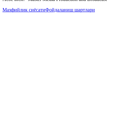
Махфийлик сиёсати
Фойдаланиш шартлари