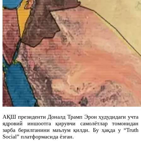
АҚШ президенти Доналд Трамп Эрон ҳудудидаги учта
ядровий иншоотга қирувчи самолётлар томонидан
зарба берилганини маълум қилди. Бу ҳақда у “Truth
Social” платформасида ёзган.