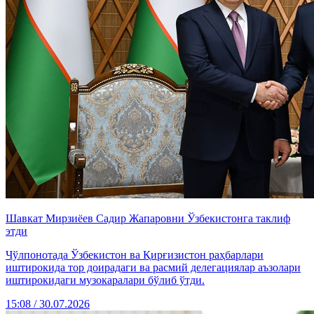
Шавкат Мирзиёев Садир Жапаровни Ўзбекистонга таклиф
этди
Чўлпонотада Ўзбекистон ва Қирғизистон раҳбарлари
иштирокида тор доирадаги ва расмий делегациялар аъзолари
иштирокидаги музокаралари бўлиб ўтди.
15:08 / 30.07.2026