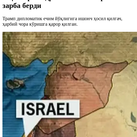
зарба берди
Трамп дипломатик ечим йўқлигига ишонч ҳосил қилгач,
ҳарбий чора кўришга қарор қилган.