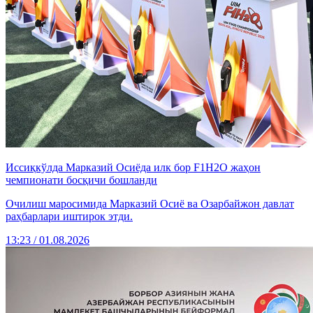
Иссиқкўлда Марказий Осиёда илк бор F1H2O жаҳон
чемпионати босқичи бошланди
Очилиш маросимида Марказий Осиё ва Озарбайжон давлат
раҳбарлари иштирок этди.
13:23 / 01.08.2026