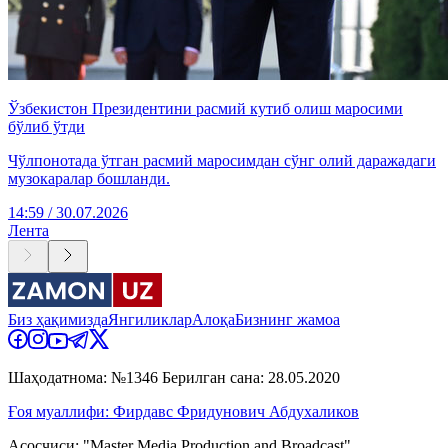
Ўзбекистон Президентини расмий кутиб олиш маросими
бўлиб ўтди
Чўлпонотада ўтган расмий маросимдан сўнг олий даражадаги
музокаралар бошланди.
14:59 / 30.07.2026
Лента
Биз ҳақимизда
Янгиликлар
Алоқа
Бизнинг жамоа
Шаҳодатнома: №1346 Берилган сана: 28.05.2020
Ғоя муаллифи: Фирдавс Фридунович Абдухаликов
Асосчиси: "Master Media Production and Broadcast"