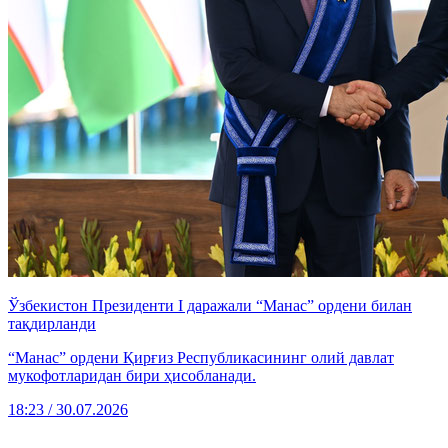
Ўзбекистон Президенти I даражали “Манас” ордени билан
тақдирланди
“Манас” ордени Қирғиз Республикасининг олий давлат
мукофотларидан бири ҳисобланади.
18:23 / 30.07.2026