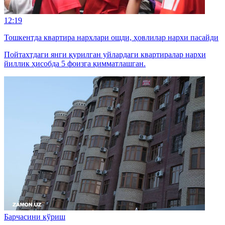
12:19
Тошкентда квартира нархлари ошди, ҳовлилар нархи пасайди
Пойтахтдаги янги қурилган уйлардаги квартиралар нархи
йиллик ҳисобда 5 фоизга қимматлашган.
Барчасини кўриш