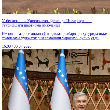
Ўзбекистон ва Қирғизистон ўртасида Иттифоқчилик
тўғрисидаги шартнома имзоланди
Имзолаш маросимидан сўнг давлат раҳбарлари ҳузурида икки
томонлама ҳужжатларни алмашиш маросими бўлиб ўтди.
16:03 / 30.07.2026