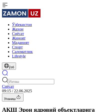
Ўзбекистон
Жаҳон
Сиёсат
Жиноят
Маданият
Спорт
Cаломатлик
Lifestyle
ўзб
Сиёсат
09:15 / 22.06.2025
Уланиш
АҚШ Эрон ядровий объектларига