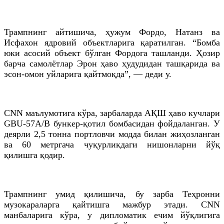
Трампнинг айтишича, ҳужум Фордо, Натанз ва
Исфахон ядровий объектларига қаратилган. “Бомба
юки асосий объект бўлган Фордога ташланди. Ҳозир
барча самолётлар Эрон ҳаво ҳудудидан ташқарида ва
эсон-омон уйларига қайтмоқда”, — деди у.
CNN маълумотига кўра, зарбаларда АҚШ ҳаво кучлари
GBU-57A/B бункер-қотил бомбасидан фойдаланган. У
деярли 2,5 тонна портловчи модда билан жиҳозланган
ва 60 метргача чуқурликдаги нишонларни йўқ
қилишга қодир.
Трампнинг умид қилишича, бу зарба Теҳронни
музокараларга қайтишга мажбур этади. CNN
манбаларига кўра, у дипломатик ечим йўқлигига