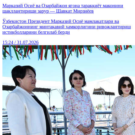
Марказий Осиё ва Озарбайжон ягона тараққиёт маконини
шакллантириши зарур — Шавкат Мирзиёев
Ўзбекистон Президент Марказий Осиё мамлакатлари ва
Озарбайжоннинг минтақавий ҳамкорлигини ривожлантириш
истиқболларини белгилаб берди
15:24 / 31.07.2026