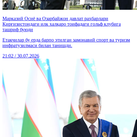
Марказий Осиё ва Озарбайжон давлат раҳбарлари
Қирғизистондаги илк халқаро тоифадаги гольф клубига
ташриф буюди
Етакчилар бу ерда барпо этилган замонавий спорт ва туризм
инфратузилмаси билан танишди.
21:02 / 30.07.2026