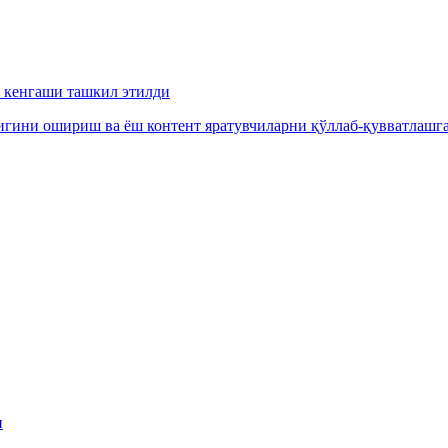
 кенгаши ташкил этилди
гини ошириш ва ёш контент яратувчиларни қўллаб-қувватлашга
и