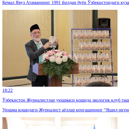
Кемал Явуз Атаманнинг 1991 йилдан буён Ўзбекистондаги куза
18:22
Ўзбекистон Журналистлар уюшмаси қошида экологик клуб та
Уюшма қошидаги Журналист аёллар кенгашининг “Яшил иқтисод