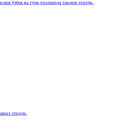
сари ўзбек ва турк тилларида тақдим этилди.
шкил этилди.