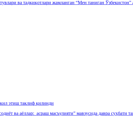
тувлари ва тадқиқотлари жамланган “Мен таниган Ўзбекистон” а
шкил этиш таклиф қилинди
иёт ва аёллар: асраш масъулияти” мавзусида давра суҳбати та