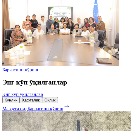
Барчасини кўриш
Энг кўп ўқилганлар
Энг кўп ўқилганлар
Кунлик
Ҳафталик
Ойлик
Мавзуга оид
Барчасини кўриш