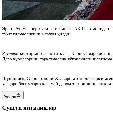
Эрон Атом энергияси агентлиги АҚШ томонидан Н
тўхтатилмаслигини маълум қилди.
Реутерс
келтирган баёнотга кўра, Эрон ўз ядровий и
Ядро қуролларини тарқатмаслик тўғрисидаги шартнома 
Шунингдек, Эрон томони Халқаро атом энергияси аге
халқаро босимларга қарамай давом эттиришини таъкидл
Уланиш
Cўнгги янгиликлар