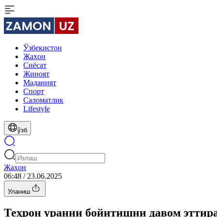
Ўзбекистон
Жаҳон
Сиёсат
Жиноят
Маданият
Спорт
Cаломатлик
Lifestyle
ўзб
Жаҳон
06:48 / 23.06.2025
Уланиш
Теҳрон уранни бойитишни давом эттир