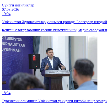
Cўнгги янгиликлар
07.08.2026
19:04
Ўзбекистон Журналистлар уюшмаси қошида Блогерлар ижодий
Кенгаш блогерларнинг касбий ривожланиши, медиа саводхонли
18:34
Туркиялик олимнинг Ўзбекистон ҳақидаги китоби нашр этилд