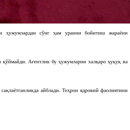
ан ҳужумлардан сўнг ҳам уранни бойитиш жараёни
л қўймайди. Агентлик бу ҳужумларни халқаро ҳуқуқ ва
сақлаётганликда айблади. Теҳрон ядровий фаолиятини