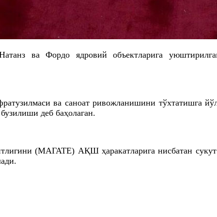
атанз ва Фордо ядровий объектларига уюштирилг
нфратузилмаси ва саноат ривожланишини тўхтатишга йў
бузилиши деб баҳолаган.
нтлигини (МАГАТE) АҚШ ҳаракатларига нисбатан сукут 
ади.