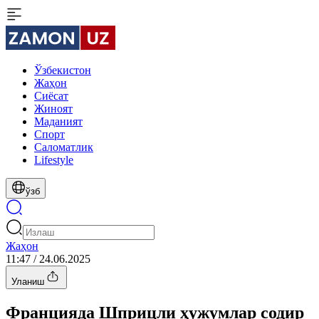
Ўзбекистон
Жаҳон
Сиёсат
Жиноят
Маданият
Спорт
Cаломатлик
Lifestyle
ўзб
Жаҳон
11:47 / 24.06.2025
Уланиш
Францияда Шприцли ҳужумлар содир