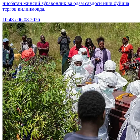
нисбатан жинсий зўравонлик ва одам савдоси иши бўйича
тергов қилинмоқда.
10:48 / 06.08.2026