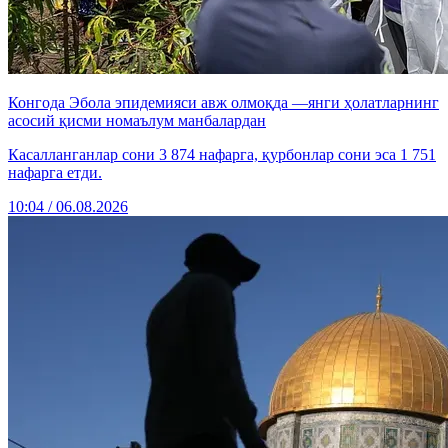
Конгода Эбола эпидемияси авж олмоқда —янги ҳолатларнинг
асосий қисми номаълум манбалардан
Касалланганлар сони 3 874 нафарга, қурбонлар сони эса 1 751
нафарга етди.
10:04 / 06.08.2026