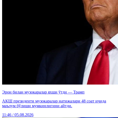
Эрон билан музокаралар яхши ўтди — Трамп
АҚШ президенти музокаралар натижалари 48 соат ичида
маълум бўлиши мумкинлигини айтди.
11:46 / 05.08.2026