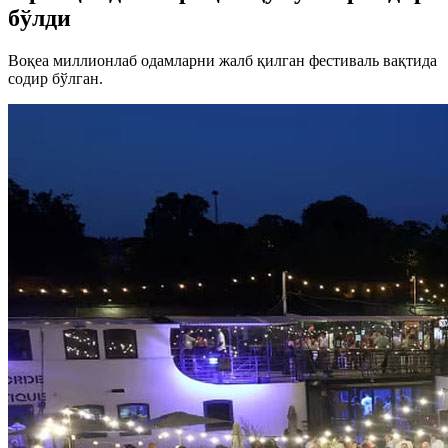
бўлди
Воқеа миллионлаб одамларни жалб қилган фестиваль вақтида
содир бўлган.