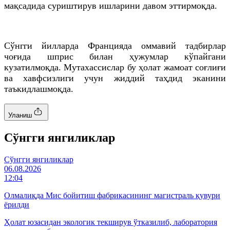
мақсадида суриштирув ишларини давом эттирмоқда.
Сўнгги йилларда Францияда оммавий тадбирлар
чоғида шприс билан ҳужумлар кўпайгани
кузатилмоқда. Мутахассислар бу ҳолат жамоат соғлиғи
ва хавфсизлиги учун жиддий таҳдид эканини
таъкидлашмоқда.
Уланиш
Cўнгги янгиликлар
Cўнгги янгиликлар
06.08.2026
12:04
Олмалиқда Мис бойитиш фабрикасининг магистраль қувури
ёрилди
Ҳолат юзасидан экологик текширув ўтказилиб, лаборатория