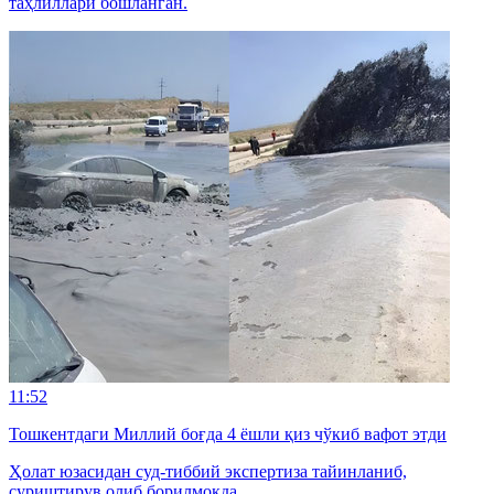
таҳлиллари бошланган.
11:52
Тошкентдаги Миллий боғда 4 ёшли қиз чўкиб вафот этди
Ҳолат юзасидан суд-тиббий экспертиза тайинланиб,
суриштирув олиб борилмоқда.