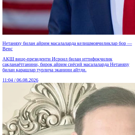
Нетаняху билан айрим масалаларда келишмовчиликлар бор —
Венс
АҚШ вице-президенти Исроил билан иттифоқчилик
сақланаётганини, бироқ айрим сиёсий масалаларда Нетаняху
билан қарашлар турлича эканини айтди.
11:04 / 06.08.2026