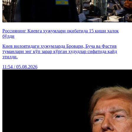
Россиянинг Киевга ҳужумлари оқибатида 15 киши ҳалок
бўлди
Киев вилоятидаги ҳужумларда Бровари, Буча ва Фастив
туманлари энг кўп зарар кўрган ҳудудлар сифатида қайд
этилди.
11:54 / 05.08.2026