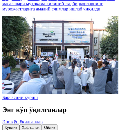
масалалари муҳокама қилиниб, тадбиркорларнинг
мурожаатларига амалий ечимлар ишлаб чиқилди.
Барчасини кўриш
Энг кўп ўқилганлар
Энг кўп ўқилганлар
Кунлик
Ҳафталик
Ойлик