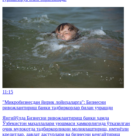
11:15
"Микробизнесдан йирик лойиҳаларга": Бизнесни
ривожлантириш банки тадбиркорлар билан учрашди
Янгийўлда Бизнесни ривожлантириш банки ҳамда
Ўзбекистон маҳаллалари уюшмаси ҳамкорлигида ўтказилган
очиқ мулоқотда тадбиркорликни молиялаштириш, имтиёзли
кредитлар, давлат дастурлари ва бизнесни кенгайтириш