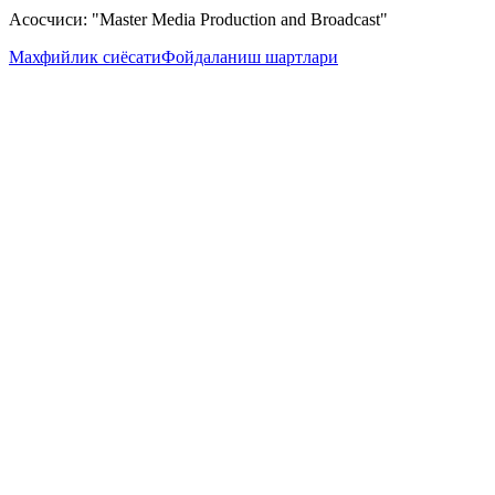
Асосчиси: "Master Media Production and Broadcast"
Махфийлик сиёсати
Фойдаланиш шартлари