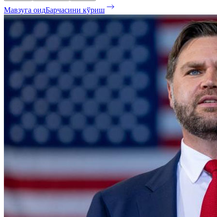
Мавзуга оид
Барчасини кўриш