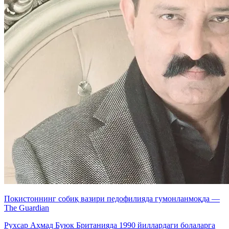
Покистоннинг собиқ вазири педофилияда гумонланмоқда —
The Guardian
Рухсар Аҳмад Буюк Британияда 1990 йиллардаги болаларга