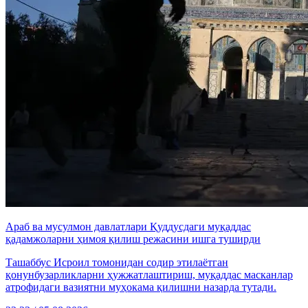
Араб ва мусулмон давлатлари Қуддусдаги муқаддас
қадамжоларни ҳимоя қилиш режасини ишга туширди
Ташаббус Исроил томонидан содир этилаётган
қонунбузарликларни ҳужжатлаштириш, муқаддас масканлар
атрофидаги вазиятни муҳокама қилишни назарда тутади.