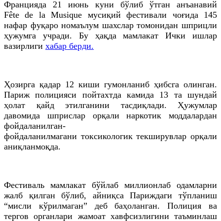
Францияда 21 июнь куни бўлиб ўтган анъанавий
F
ê
te
de
la
Musique
мусиқий фестивали чоғида 145
нафар фуқаро номаълум шахслар томонидан шприцли
ҳужумга учради. Бу ҳақда мамлакат Ички ишлар
вазирлиги
хабар берди.
Ҳозирга
қадар 12 киши гумонланиб ҳибсга олинган.
Париж полицияси пойтахтда камида 13
та
шундай
ҳолат қайд этилганини тасдиқлади. Ҳужумлар
давомида шприслар орқали наркотик моддалардан
фойдаланилган-
фойдаланилмагани
токсикологик
текширувлар орқали
аниқланмоқда.
Фестиваль мамлакат бўйлаб миллионлаб одамларни
жалб қилган бўлиб, айниқса Париждаги тўпланиш
“мисли кўрилмаган” деб баҳоланган. Полиция ва
тергов органлари жамоат хавфсизлигини таъминлаш