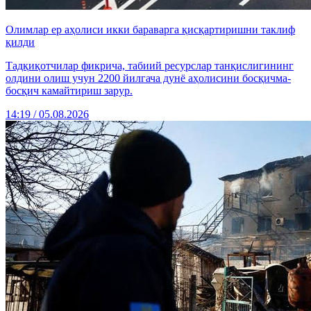
Олимлар ер аҳолиси икки бараварга қисқартиришни таклиф
қилди
Тадқиқотчилар фикрича, табиий ресурслар танқислигининг
олдини олиш учун 2200 йилгача дунё аҳолисини босқичма-
босқич камайтириш зарур.
14:19 / 05.08.2026