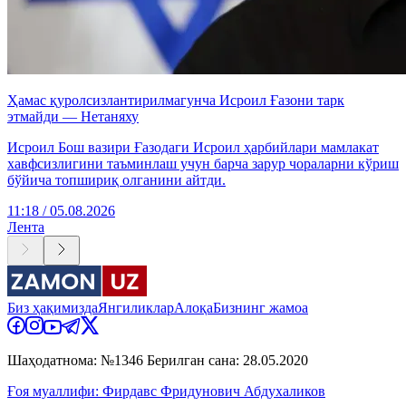
Ҳамас қуролсизлантирилмагунча Исроил Ғазони тарк
этмайди — Нетаняху
Исроил Бош вазири Ғазодаги Исроил ҳарбийлари мамлакат
хавфсизлигини таъминлаш учун барча зарур чораларни кўриш
бўйича топшириқ олганини айтди.
11:18 / 05.08.2026
Лента
Биз ҳақимизда
Янгиликлар
Алоқа
Бизнинг жамоа
Шаҳодатнома: №1346 Берилган сана: 28.05.2020
Ғоя муаллифи: Фирдавс Фридунович Абдухаликов