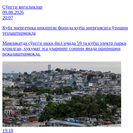
Cўнгги янгиликлар
09.08.2026
20:07
Куба энергетика инқирози фонида қуёш энергиясига ўтишни
тезлаштирмоқда
Мамлакатда сўнгги икки йил ичида 59 та қуёш электр парки
қурилган, ҳукумат эса уларнинг сонини янада оширишни
режалаштирмоқда.
19:18