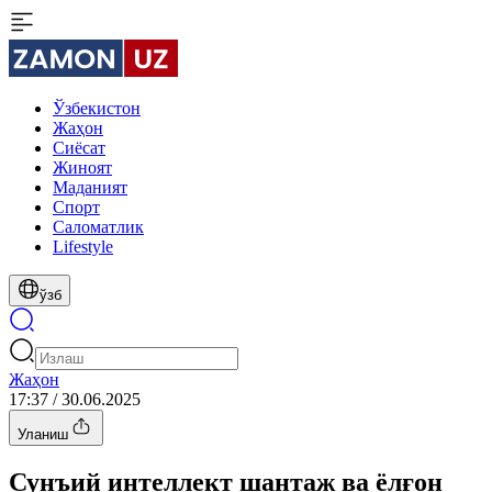
Ўзбекистон
Жаҳон
Сиёсат
Жиноят
Маданият
Спорт
Cаломатлик
Lifestyle
ўзб
Жаҳон
17:37 / 30.06.2025
Уланиш
Сунъий интеллект шантаж ва ёлғон