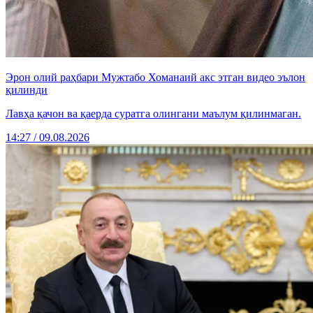
Эрон олий раҳбари Мужтабо Хоманаий акс этган видео эълон
қилинди
Лавҳа қачон ва қаерда суратга олингани маълум қилинмаган.
14:27 / 09.08.2026