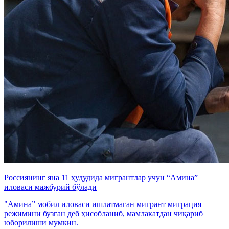
Россиянинг яна 11 ҳудудида мигрантлар учун “Амина”
иловаси мажбурий бўлади
"Амина” мобил иловаси ишлатмаган мигрант миграция
режимини бузган деб ҳисобланиб, мамлакатдан чиқариб
юборилиши мумкин.