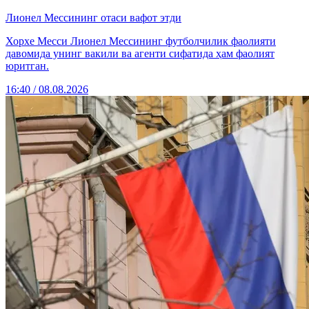
Лионел Мессининг отаси вафот этди
Хорхе Месси Лионел Мессининг футболчилик фаолияти
давомида унинг вакили ва агенти сифатида ҳам фаолият
юритган.
16:40 / 08.08.2026