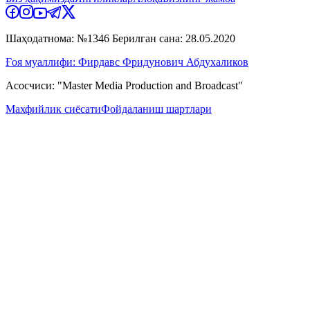
Шаҳодатнома: №1346 Берилган сана: 28.05.2020
Ғоя муаллифи: Фирдавс Фридунович Абдухаликов
Асосчиси: "Master Media Production and Broadcast"
Махфийлик сиёсати
Фойдаланиш шартлари