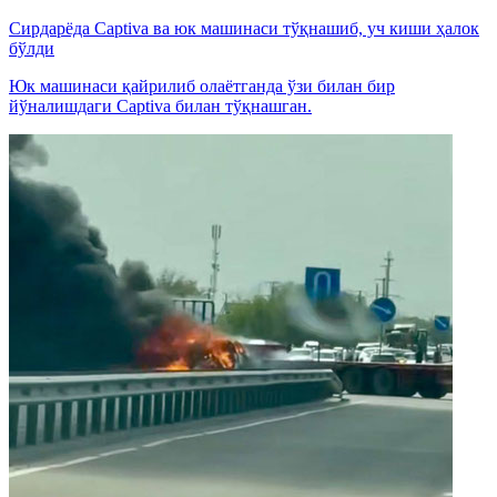
Сирдарёда Captiva ва юк машинаси тўқнашиб, уч киши ҳалок
бўлди
Юк машинаси қайрилиб олаётганда ўзи билан бир
йўналишдаги Captiva билан тўқнашган.