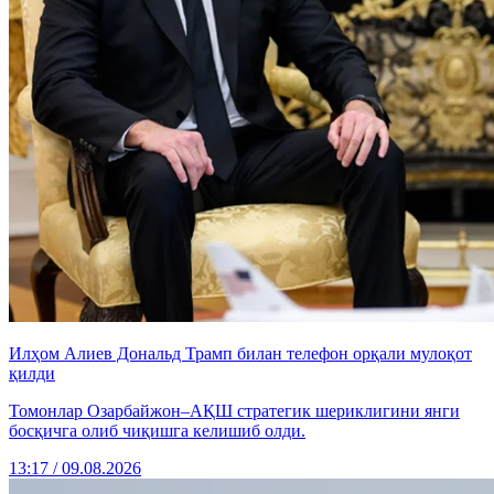
Илҳом Алиев Дональд Трамп билан телефон орқали мулоқот
қилди
Томонлар Озарбайжон–АҚШ стратегик шериклигини янги
босқичга олиб чиқишга келишиб олди.
13:17 / 09.08.2026