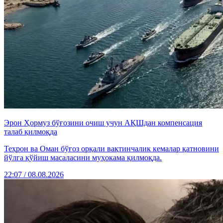
Эрон Ҳормуз бўғозини очиш учун АҚШдан компенсация
талаб қилмоқда
Теҳрон ва Оман бўғоз орқали вақтинчалик кемалар қатновини
йўлга қўйиш масаласини муҳокама қилмоқда.
22:07 / 08.08.2026