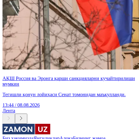
АҚШ Россия ва Эронга қарши санкцияларни кучайтирилиши
мумкин
Тегишли қонун лойиҳаси Сенат томонидан маъқулланди.
13:44 / 08.08.2026
Лента
Биз ҳақимизда
Янгиликлар
Алоқа
Бизнинг жамоа