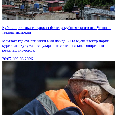
Куба энергетика инқирози фонида қуёш энергиясига ўтишни
тезлаштирмоқда
Мамлакатда сўнгги икки йил ичида 59 та қуёш электр парки
қурилган, ҳукумат эса уларнинг сонини янада оширишни
режалаштирмоқда.
20:07 / 09.08.2026