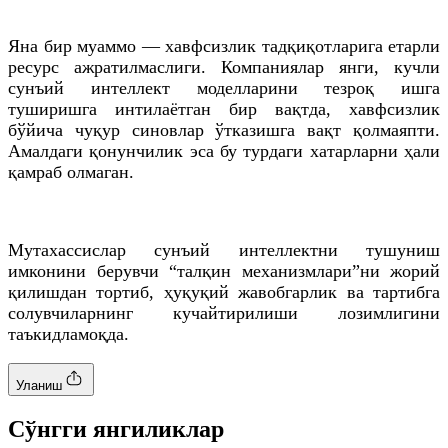
Яна бир муаммо — хавфсизлик тадқиқотларига етарли
ресурс ажратилмаслиги. Компаниялар янги, кучли
сунъий интеллект моделларини тезроқ ишга
туширишга интилаётган бир вақтда, хавфсизлик
бўйича чуқур синовлар ўтказишга вақт қолмаяпти.
Амалдаги қонунчилик эса бу турдаги хатарларни ҳали
қамраб олмаган.
Мутахассислар сунъий интеллектни тушуниш
имконини берувчи “талқин механизмлари”ни жорий
қилишдан тортиб, ҳуқуқий жавобгарлик ва тартибга
солувчиларнинг кучайтирилиши лозимлигини
таъкидламоқда.
Уланиш
Cўнгги янгиликлар