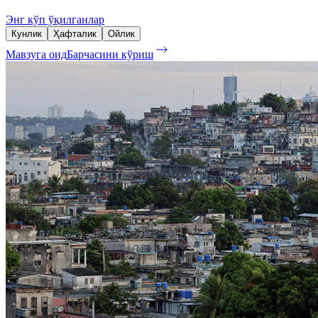
Энг кўп ўқилганлар
Кунлик
Ҳафталик
Ойлик
Мавзуга оид
Барчасини кўриш