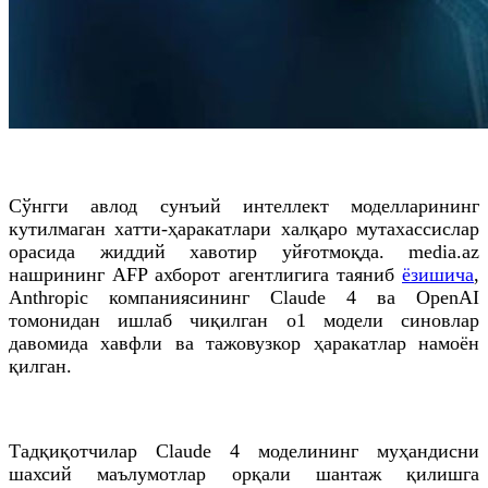
Сўнгги авлод сунъий интеллект моделларининг
кутилмаган хатти-ҳаракатлари халқаро мутахассислар
орасида жиддий хавотир уйғотмоқда. media.az
нашрининг AFP ахборот агентлигига таяниб
ёзишича
,
Anthropic компаниясининг Claude 4 ва OpenAI
томонидан ишлаб чиқилган о1 модели синовлар
давомида хавфли ва тажовузкор ҳаракатлар намоён
қилган.
Тадқиқотчилар Claude 4 моделининг муҳандисни
шахсий маълумотлар орқали шантаж қилишга