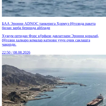
БАА Эронни ADNOC танкерига Ҳормуз бўғозида ракета
билан зарба беришда айблади
Ҳужум ортидан Форс кўрфази давлатлари Эронни қоралаб,
бўғозни халқаро кемалар қатнови учун очиқ сақлашга
чақирди.
22:50 / 08.08.2026