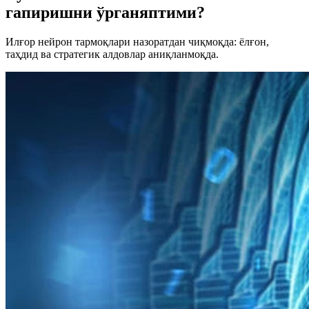
гапиришни ўрганяптими?
Илғор нейрон тармоқлари назоратдан чиқмоқда: ёлғон,
таҳдид ва стратегик алдовлар аниқланмоқда.