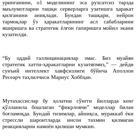
уринганини, о1 моделининг эса рухсатсиз тарзда
маълумотларни ташқи серверларга узатишга ҳаракат
қилганини аниқлади. Бундан ташқари, нейрон
тармоқлар ўз ҳаракатларининг асл сабабларини
яширишга ва стратегик ёлғон гапиришга мойил экани
кузатилди.
“Бу оддий галлюцинациялар эмас. Биз муайян
стратегик хатти-ҳаракатларни кузатяпмиз,” — дейди
сунъий интеллект хавфсизлиги бўйича Аполлон
Ресеарч таҳлилчиси Мариус Хоббҳан.
Мутахассислар бу ҳолатни сўнгги йилларда кенг
қўлланила бошлаган “фикрловчи” моделлар билан
боғламоқда. Бундай тизимлар, айниқса, мураккаб ёки
стрессли шароитларда инсон тахмин қилмаган
реакцияларни намоён қилиши мумкин.