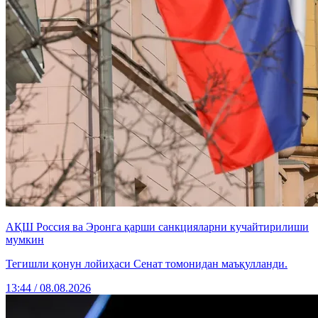
АҚШ Россия ва Эронга қарши санкцияларни кучайтирилиши
мумкин
Тегишли қонун лойиҳаси Сенат томонидан маъқулланди.
13:44 / 08.08.2026