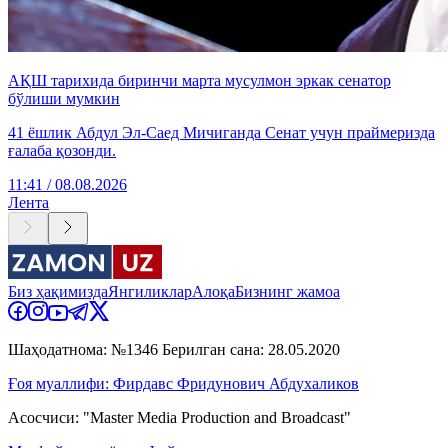
АҚШ тарихида биринчи марта мусулмон эркак сенатор
бўлиши мумкин
41 ёшлик Абдул Эл-Саед Мичиганда Сенат учун праймеризда
ғалаба қозонди.
11:41 / 08.08.2026
Лента
Биз ҳақимизда
Янгиликлар
Алоқа
Бизнинг жамоа
Шаҳодатнома: №1346 Берилган сана: 28.05.2020
Ғоя муаллифи: Фирдавс Фридунович Абдухаликов
Асосчиси: "Master Media Production and Broadcast"