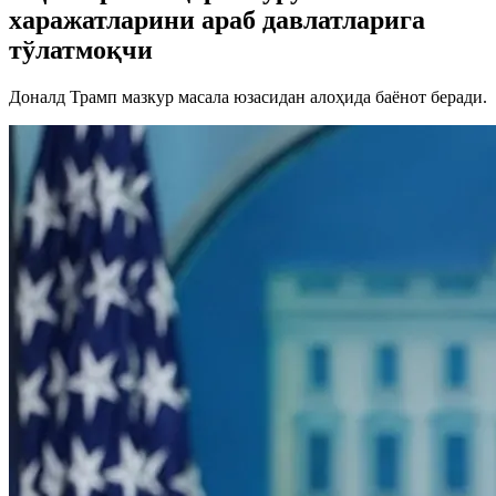
харажатларини араб давлатларига
тўлатмоқчи
Доналд Трамп мазкур масала юзасидан алоҳида баёнот беради.