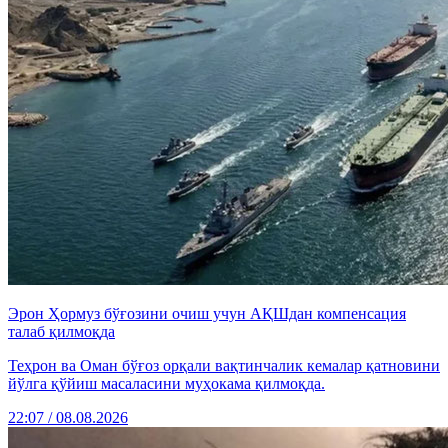
Эрон Ҳормуз бўғозини очиш учун АҚШдан компенсация
талаб қилмоқда
Теҳрон ва Оман бўғоз орқали вақтинчалик кемалар қатновини
йўлга қўйиш масаласини муҳокама қилмоқда.
22:07 / 08.08.2026