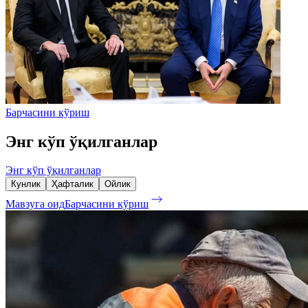
Барчасини кўриш
Энг кўп ўқилганлар
Энг кўп ўқилганлар
Кунлик
Ҳафталик
Ойлик
Мавзуга оид
Барчасини кўриш