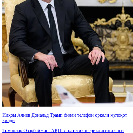
Илҳом Алиев Дональд Трамп билан телефон орқали мулоқот
қилди
Томонлар Озарбайжон–АҚШ стратегик шериклигини янги