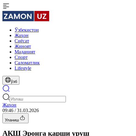
Ўзбекистон
Жаҳон
Сиёсат
Жиноят
Маданият
Спорт
Cаломатлик
Lifestyle
ўзб
Жаҳон
09:46 / 31.03.2026
Уланиш
АҚШ Эронга қарши уруш