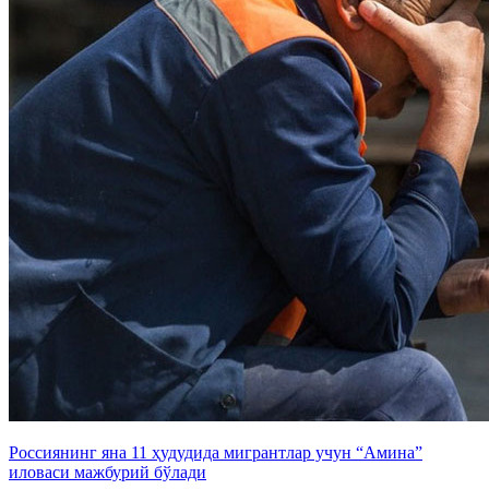
Россиянинг яна 11 ҳудудида мигрантлар учун “Амина”
иловаси мажбурий бўлади