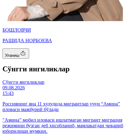
БОШЛОВЧИ
РАШИДА НОРБОЕВА
Уланиш
Cўнгги янгиликлар
Cўнгги янгиликлар
09.08.2026
15:43
Россиянинг яна 11 ҳудудида мигрантлар учун “Амина”
иловаси мажбурий бўлади
"Амина” мобил иловаси ишлатмаган мигрант миграция
режимини бузган деб ҳисобланиб, мамлакатдан чиқариб
юборилиши мумкин.