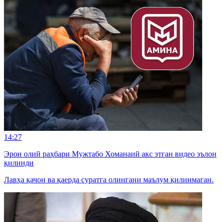
14:27
Эрон олий раҳбари Мужтабо Хоманаий акс этган видео эълон
қилинди
Лавҳа қачон ва қаерда суратга олингани маълум қилинмаган.