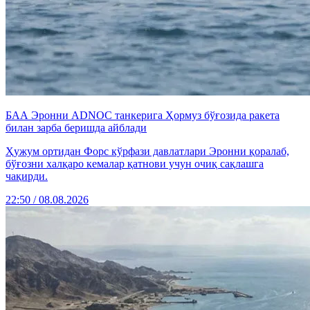
БАА Эронни ADNOC танкерига Ҳормуз бўғозида ракета
билан зарба беришда айблади
Ҳужум ортидан Форс кўрфази давлатлари Эронни қоралаб,
бўғозни халқаро кемалар қатнови учун очиқ сақлашга
чақирди.
22:50 / 08.08.2026