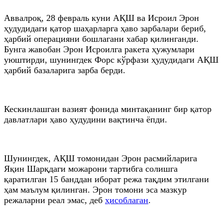
Аввалроқ, 28 февраль куни АҚШ ва Исроил Эрон
ҳудудидаги қатор шаҳарларга ҳаво зарбалари бериб,
ҳарбий операцияни бошлагани хабар қилинганди.
Бунга жавобан Эрон Исроилга ракета ҳужумлари
уюштирди, шунингдек Форс кўрфази ҳудудидаги АҚШ
ҳарбий базаларига зарба берди.
Кескинлашган вазият фонида минтақанинг бир қатор
давлатлари ҳаво ҳудудини вақтинча ёпди.
Шунингдек, АҚШ томонидан Эрон расмийларига
Яқин Шарқдаги можарони тартибга солишга
қаратилган 15 банддан иборат режа тақдим этилгани
ҳам маълум қилинган. Эрон томони эса мазкур
режаларни реал эмас, деб
ҳисоблаган
.