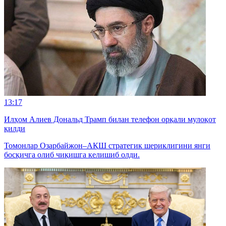
13:17
Илҳом Алиев Дональд Трамп билан телефон орқали мулоқот
қилди
Томонлар Озарбайжон–АҚШ стратегик шериклигини янги
босқичга олиб чиқишга келишиб олди.