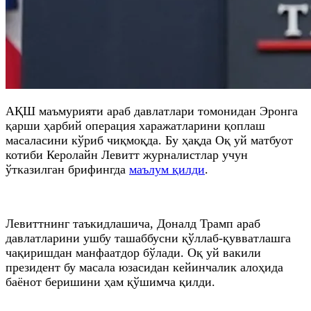
АҚШ маъмурияти араб давлатлари томонидан Эронга
қарши ҳарбий операция харажатларини қоплаш
масаласини кўриб чиқмоқда. Бу ҳақда Оқ уй матбуот
котиби Керолайн Левитт журналистлар учун
ўтказилган брифингда
маълум қилди
.
Левиттнинг таъкидлашича, Доналд Трамп араб
давлатларини ушбу ташаббусни қўллаб-қувватлашга
чақиришдан манфаатдор бўлади. Оқ уй вакили
президент бу масала юзасидан кейинчалик алоҳида
баёнот беришини ҳам қўшимча қилди.