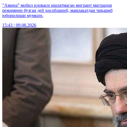
"Амина” мобил иловаси ишлатмаган мигрант миграция
режимини бузган деб ҳисобланиб, мамлакатдан чиқариб
юборилиши мумкин.
15:43 / 09.08.2026