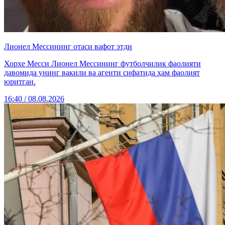
Лионел Мессининг отаси вафот этди
Хорхе Месси Лионел Мессининг футболчилик фаолияти
давомида унинг вакили ва агенти сифатида ҳам фаолият
юритган.
16:40 / 08.08.2026