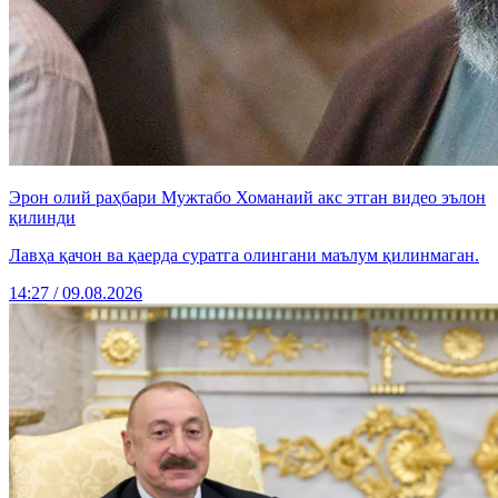
Эрон олий раҳбари Мужтабо Хоманаий акс этган видео эълон
қилинди
Лавҳа қачон ва қаерда суратга олингани маълум қилинмаган.
14:27 / 09.08.2026