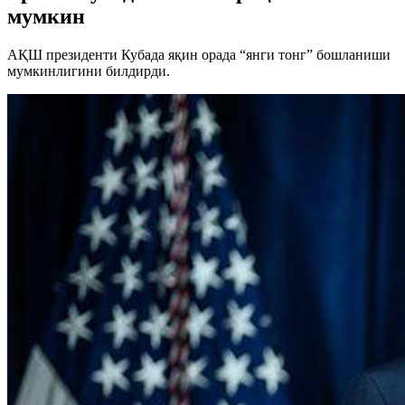
мумкин
АҚШ президенти Кубада яқин орада “янги тонг” бошланиши
мумкинлигини билдирди.