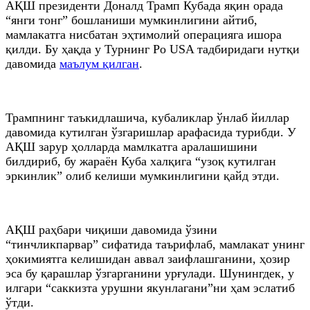
АҚШ президенти Доналд Трамп Кубада яқин орада
“янги тонг” бошланиши мумкинлигини айтиб,
мамлакатга нисбатан эҳтимолий операцияга ишора
қилди. Бу ҳақда у Турнинг Po USA тадбиридаги нутқи
давомида
маълум қилган
.
Трампнинг таъкидлашича, кубаликлар ўнлаб йиллар
давомида кутилган ўзгаришлар арафасида турибди. У
АҚШ зарур ҳолларда мамлкатга аралашишини
билдириб, бу жараён Куба халқига “узоқ кутилган
эркинлик” олиб келиши мумкинлигини қайд этди.
АҚШ раҳбари чиқиши давомида ўзини
“тинчликпарвар” сифатида таърифлаб, мамлакат унинг
ҳокимиятга келишидан аввал заифлашганини, ҳозир
эса бу қарашлар ўзгарганини урғулади. Шунингдек, у
илгари “саккизта урушни якунлагани”ни ҳам эслатиб
ўтди.