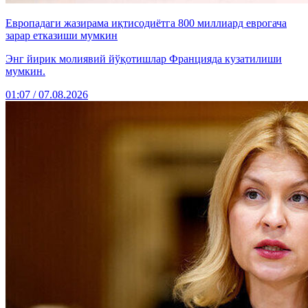
Европадаги жазирама иқтисодиётга 800 миллиард еврогача
зарар етказиши мумкин
Энг йирик молиявий йўқотишлар Францияда кузатилиши
мумкин.
01:07 / 07.08.2026