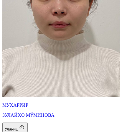
МУҲАРРИР
ЗУЛАЙҲО МЎМИНОВА
Уланиш