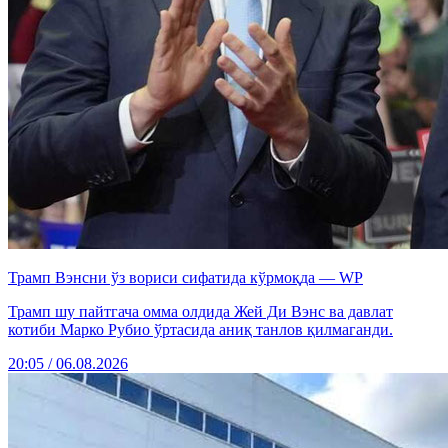
Трамп Вэнсни ўз вориси сифатида кўрмоқда — WP
Трамп шу пайтгача омма олдида Жей Ди Вэнс ва давлат
котиби Марко Рубио ўртасида аниқ танлов қилмаганди.
20:05 / 06.08.2026