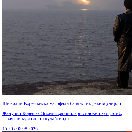
Шимолий Корея қисқа масофали баллистик ракета учирди
Жанубий Корея ва Япония ҳарбийлари синовни қайд этиб,
вазиятни кузатишни кучайтирди.
15:26 / 06.08.2026