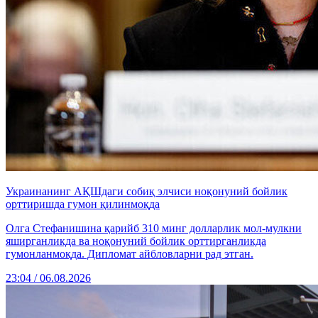
Украинанинг АҚШдаги собиқ элчиси ноқонуний бойлик
орттиришда гумон қилинмоқда
Олга Стефанишина қарийб 310 минг долларлик мол-мулкни
яширганликда ва ноқонуний бойлик орттирганликда
гумонланмоқда. Дипломат айбловларни рад этган.
23:04 / 06.08.2026