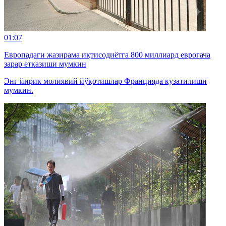
01:07
Европадаги жазирама иқтисодиётга 800 миллиард еврогача
зарар етказиши мумкин
Энг йирик молиявий йўқотишлар Францияда кузатилиши
мумкин.