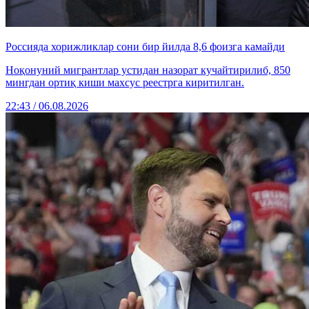
Россияда хорижликлар сони бир йилда 8,6 фоизга камайди
Ноқонуний мигрантлар устидан назорат кучайтирилиб, 850
мингдан ортиқ киши махсус реестрга киритилган.
22:43 / 06.08.2026