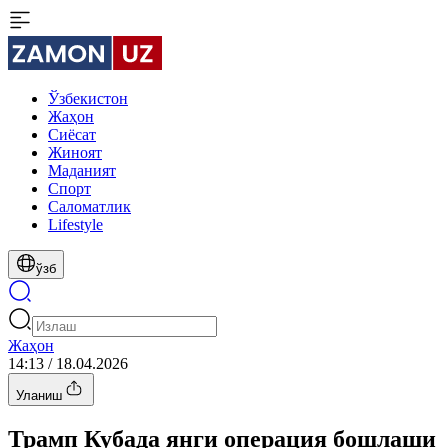
Ўзбекистон
Жаҳон
Сиёсат
Жиноят
Маданият
Спорт
Cаломатлик
Lifestyle
ўзб
Жаҳон
14:13 / 18.04.2026
Уланиш
Трамп Кубада янги операция бошлаши