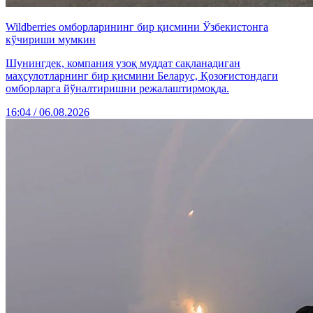
Wildberries омборларининг бир қисмини Ўзбекистонга
кўчириши мумкин
Шунингдек, компания узоқ муддат сақланадиган
маҳсулотларнинг бир қисмини Беларус, Қозоғистондаги
омборларга йўналтиришни режалаштирмоқда.
16:04 / 06.08.2026