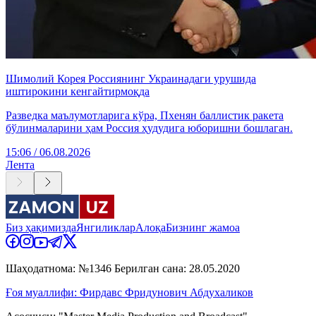
Шимолий Корея Россиянинг Украинадаги урушида
иштирокини кенгайтирмоқда
Разведка маълумотларига кўра, Пхенян баллистик ракета
бўлинмаларини ҳам Россия ҳудудига юборишни бошлаган.
15:06 / 06.08.2026
Лента
Биз ҳақимизда
Янгиликлар
Алоқа
Бизнинг жамоа
Шаҳодатнома: №1346 Берилган сана: 28.05.2020
Ғоя муаллифи: Фирдавс Фридунович Абдухаликов