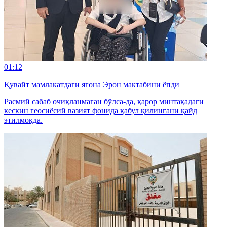
01:12
Қувайт мамлакатдаги ягона Эрон мактабини ёпди
Расмий сабаб очиқланмаган бўлса-да, қарор минтақадаги
кескин геосиёсий вазият фонида қабул қилингани қайд
этилмоқда.