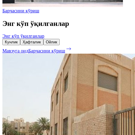
Барчасини кўриш
Энг кўп ўқилганлар
Энг кўп ўқилганлар
Кунлик
Ҳафталик
Ойлик
Мавзуга оид
Барчасини кўриш