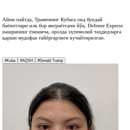
Айни пайтда, Трампнинг Кубага оид бундай
баёнотлари илк бор янграётгани йўқ. Defense Express
нашрининг ёзишича, оролда эҳтимолий таҳдидларга
қарши мудофаа тайёргарлиги кучайтирилган.
#Kuba
#AQSH
#Donald Tramp