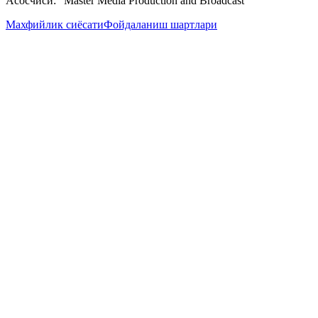
Асосчиси: "Master Media Production and Broadcast"
Махфийлик сиёсати
Фойдаланиш шартлари