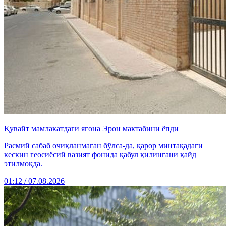
Қувайт мамлакатдаги ягона Эрон мактабини ёпди
Расмий сабаб очиқланмаган бўлса-да, қарор минтақадаги
кескин геосиёсий вазият фонида қабул қилингани қайд
этилмоқда.
01:12 / 07.08.2026