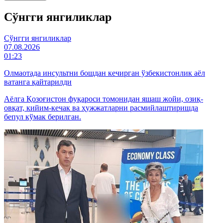
Cўнгги янгиликлар
Cўнгги янгиликлар
07.08.2026
01:23
Олмаотада инсультни бошдан кечирган ўзбекистонлик аёл
ватанга қайтарилди
Аёлга Қозоғистон фуқароси томонидан яшаш жойи, озиқ-
овқат, кийим-кечак ва ҳужжатларни расмийлаштиришда
бепул кўмак берилган.