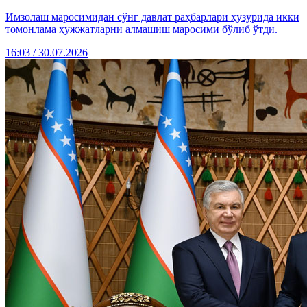
Имзолаш маросимидан сўнг давлат раҳбарлари ҳузурида икки
томонлама ҳужжатларни алмашиш маросими бўлиб ўтди.
16:03 / 30.07.2026