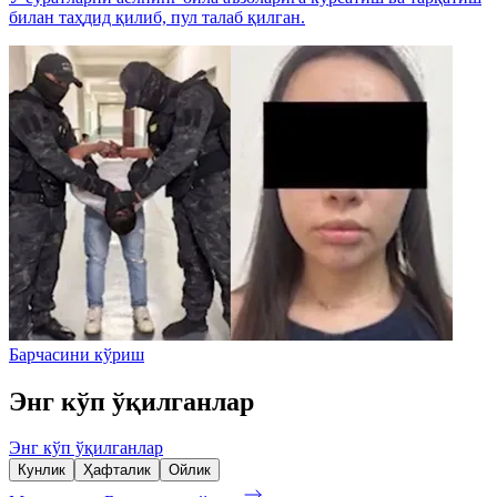
билан таҳдид қилиб, пул талаб қилган.
Барчасини кўриш
Энг кўп ўқилганлар
Энг кўп ўқилганлар
Кунлик
Ҳафталик
Ойлик