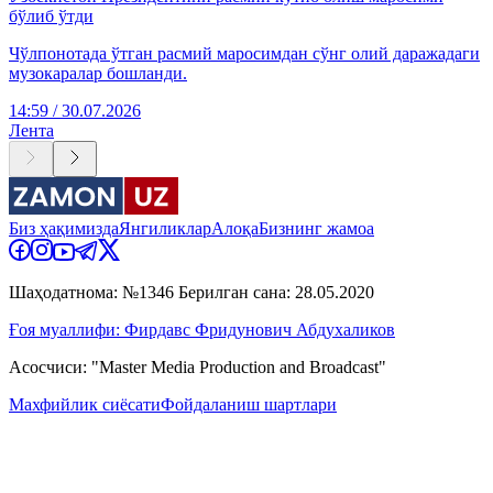
бўлиб ўтди
Чўлпонотада ўтган расмий маросимдан сўнг олий даражадаги
музокаралар бошланди.
14:59 / 30.07.2026
Лента
Биз ҳақимизда
Янгиликлар
Алоқа
Бизнинг жамоа
Шаҳодатнома: №1346 Берилган сана: 28.05.2020
Ғоя муаллифи: Фирдавс Фридунович Абдухаликов
Асосчиси: "Master Media Production and Broadcast"
Махфийлик сиёсати
Фойдаланиш шартлари