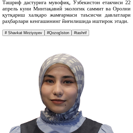
Ташриф дастурига мувофиқ, Ўзбекистон етакчиси 22
апрель куни Минтақавий экологик саммит ва Оролни
қутқариш халқаро жамғармаси таъсисчи давлатлари
раҳбарлари кенгашининг йиғилишида иштирок этади.
# Shavkat Mirziyoyev
#Qozog'iston
#tashrif