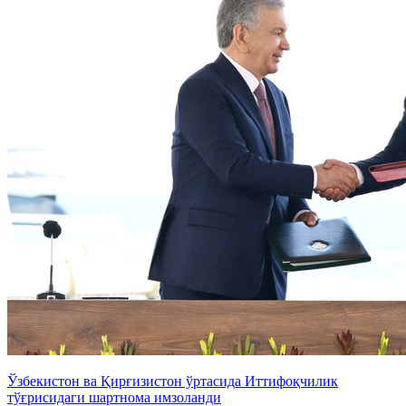
Ўзбекистон ва Қирғизистон ўртасида Иттифоқчилик
тўғрисидаги шартнома имзоланди