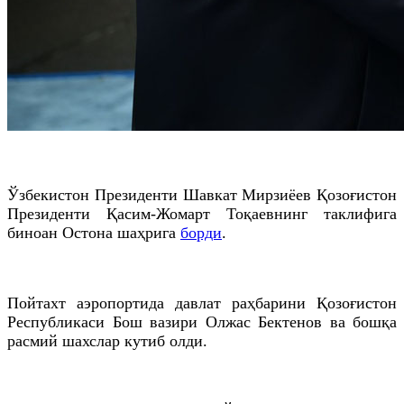
Ўзбекистон Президенти Шавкат Мирзиёев Қозоғистон
Президенти Қасим-Жомарт Тоқаевнинг таклифига
биноан Остона шаҳрига
борди
.
Пойтахт аэропортида давлат раҳбарини Қозоғистон
Республикаси Бош вазири Олжас Бектенов ва бошқа
расмий шахслар кутиб олди.