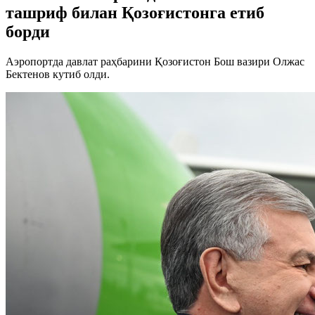
ташриф билан Қозоғистонга етиб
борди
Аэропортда давлат раҳбарини Қозоғистон Бош вазири Олжас
Бектенов кутиб олди.