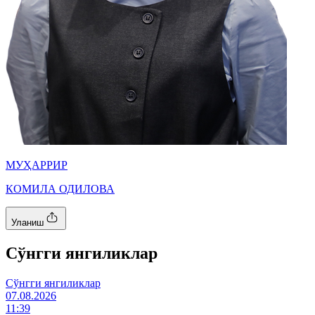
МУҲАРРИР
КОМИЛА ОДИЛОВА
Уланиш
Cўнгги янгиликлар
Cўнгги янгиликлар
07.08.2026
11:39