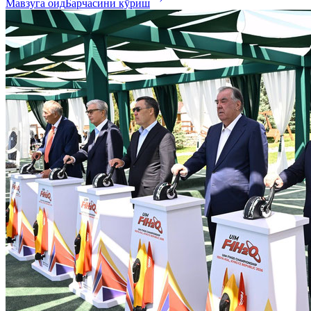
Мавзуга оид
Барчасини кўриш