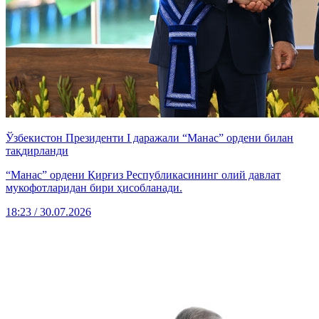
Ўзбекистон Президенти I даражали “Манас” ордени билан
тақдирланди
“Манас” ордени Қирғиз Республикасининг олий давлат
мукофотларидан бири ҳисобланади.
18:23 / 30.07.2026