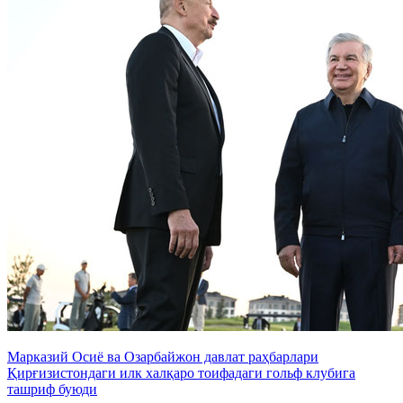
Марказий Осиё ва Озарбайжон давлат раҳбарлари
Қирғизистондаги илк халқаро тоифадаги гольф клубига
ташриф буюди