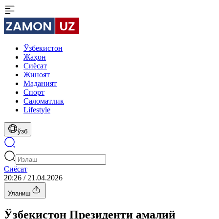
Ўзбекистон
Жаҳон
Сиёсат
Жиноят
Маданият
Спорт
Cаломатлик
Lifestyle
ўзб
Сиёсат
20:26 / 21.04.2026
Уланиш
Ўзбекистон Президенти амалий