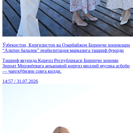
Ўзбекистон, Қирғизистон ва Озарбайжон Биринчи хонимлари
“Альтин балалик” реабилитация марказига ташриф буюрди
Ташриф якунида Қирғиз Республикаси Биринчи хоними
Зироат Мирзиёевага анъанавий қирғиз миллий мусиқа асбоби
— чангқўбизни совға қилди.
14:57 / 31.07.2026