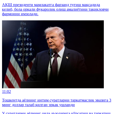
АҚШ президенти мамлакатга фарзанд туғиш мақсадида
келиб, бола орқали фуқаролик олиш амалиётини тақиқловчи
фармонни имзолади.
11:02
Тошкентда аёлнинг интим суратларни тарқатмаслик эвазига 3
минг доллар талаб қилган эркак ушланди
У суратларни аёлнинг оила аъзоларига кўрсатиш ва тарқатиш