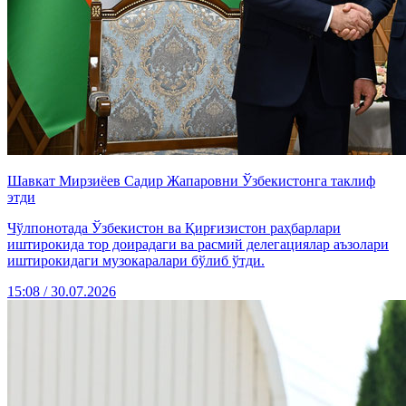
Шавкат Мирзиёев Садир Жапаровни Ўзбекистонга таклиф
этди
Чўлпонотада Ўзбекистон ва Қирғизистон раҳбарлари
иштирокида тор доирадаги ва расмий делегациялар аъзолари
иштирокидаги музокаралари бўлиб ўтди.
15:08 / 30.07.2026