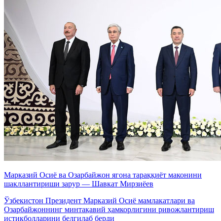
Марказий Осиё ва Озарбайжон ягона тараққиёт маконини
шакллантириши зарур — Шавкат Мирзиёев
Ўзбекистон Президент Марказий Осиё мамлакатлари ва
Озарбайжоннинг минтақавий ҳамкорлигини ривожлантириш
истиқболларини белгилаб берди