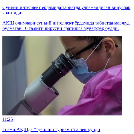
Сунъий интеллект ёрдамида табиатда учрамайдиган вируслар
яратилди
АҚШ олимлари сунъий интеллект ёрдамида табиатда мавжуд
бўлмаган 16 та янги вирусни яратишга муваффақ бўлди.
11:25
Трамп АҚШда “туғилиш туризми”га чек қўйди