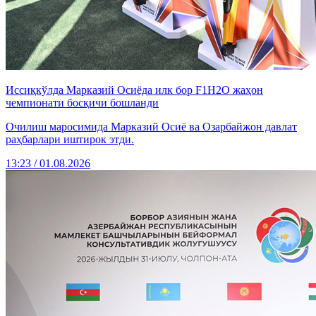
Иссиқкўлда Марказий Осиёда илк бор F1H2O жаҳон
чемпионати босқичи бошланди
Очилиш маросимида Марказий Осиё ва Озарбайжон давлат
раҳбарлари иштирок этди.
13:23 / 01.08.2026