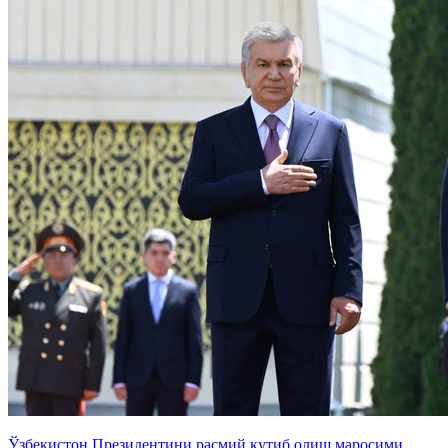
Ўзбекистон Президентини расмий кутиб олиш маросими