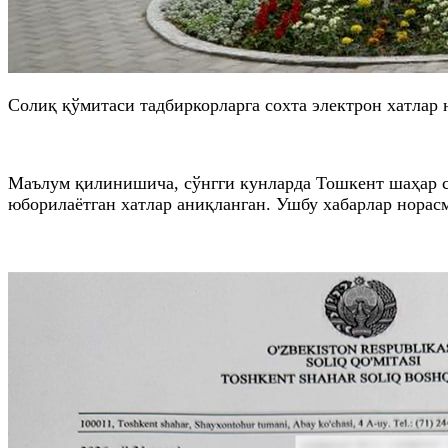
Солиқ қўмитаси тадбиркорларга сохта электрон хатлар
Маълум қилинишича, сўнгги кунларда Тошкент шаҳар с
юборилаётган хатлар аниқланган. Ушбу хабарлар норас