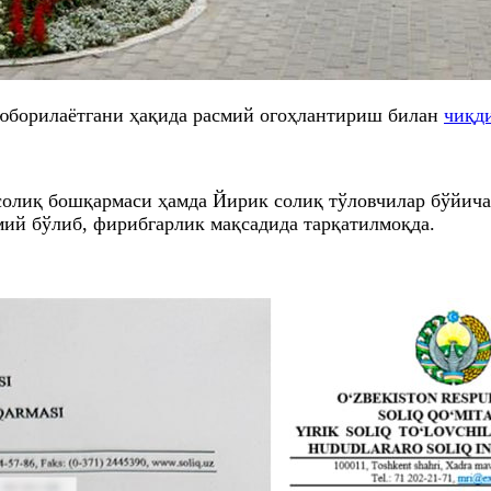
 юборилаётгани ҳақида расмий огоҳлантириш билан
чиқд
олиқ бошқармаси ҳамда Йирик солиқ тўловчилар бўйича
мий бўлиб, фирибгарлик мақсадида тарқатилмоқда.