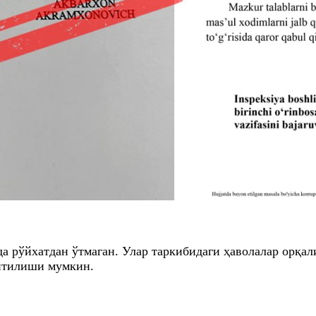
да рўйхатдан ўтмаган. Улар таркибидаги ҳаволалар орқа
итилиши мумкин.