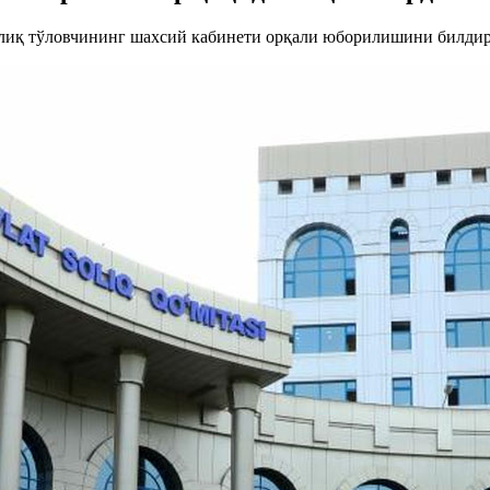
солиқ тўловчининг шахсий кабинети орқали юборилишини билдир