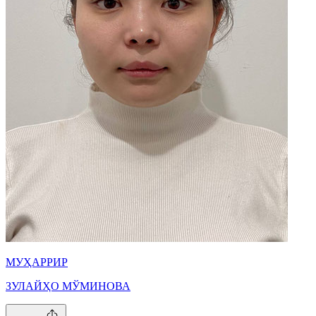
МУҲАРРИР
ЗУЛАЙҲО МЎМИНОВА