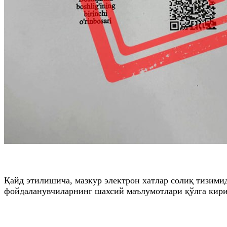
Қайд этилишича, мазкур электрон хатлар солиқ тизими
фойдаланувчиларнинг шахсий маълумотлари қўлга кир