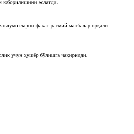
ли юборилишини эслатди.
маълумотларни фақат расмий манбалар орқали
слик учун ҳушёр бўлишга чақирилди.