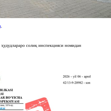
и
.
 ҳудудлараро солиқ инспекцияси номидан