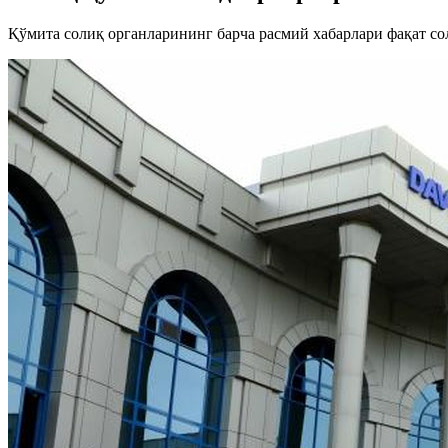
Қўмита солиқ органларининг барча расмий хабарлари фақат 