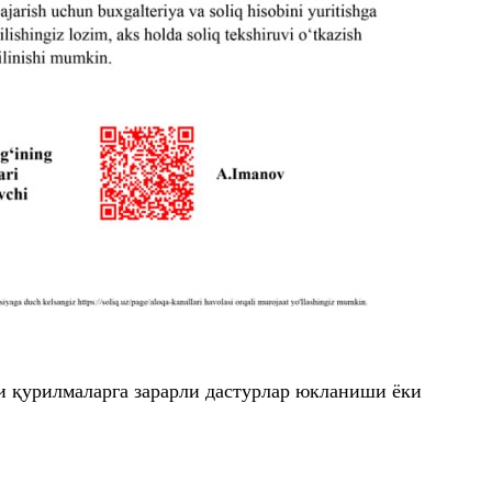
ли қурилмаларга зарарли дастурлар юкланиши ёки