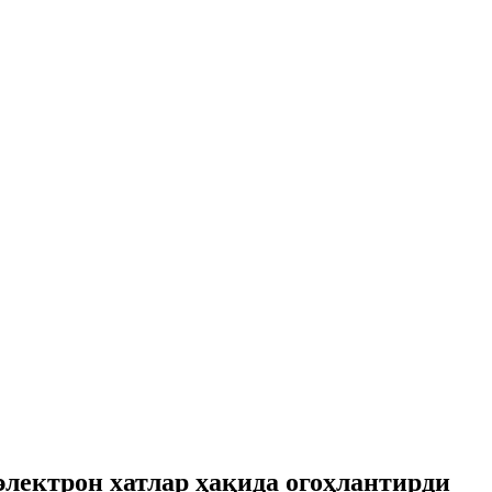
электрон хатлар ҳақида огоҳлантирди