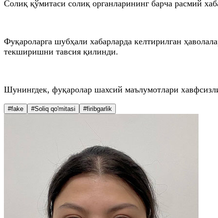
Солиқ қўмитаси солиқ органларининг барча расмий ха
Фуқароларга шубҳали хабарларда келтирилган ҳаволала
текширишни тавсия қилинди.
Шунингдек, фуқаролар шахсий маълумотлари хавфсизли
#fake
#Soliq qo'mitasi
#firibgarlik