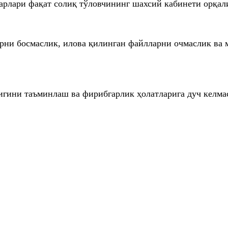
барлари фақат солиқ тўловчининг шахсий кабинети орқа
рни босмаслик, илова қилинган файлларни очмаслик ва 
гини таъминлаш ва фирибгарлик ҳолатларига дуч келма