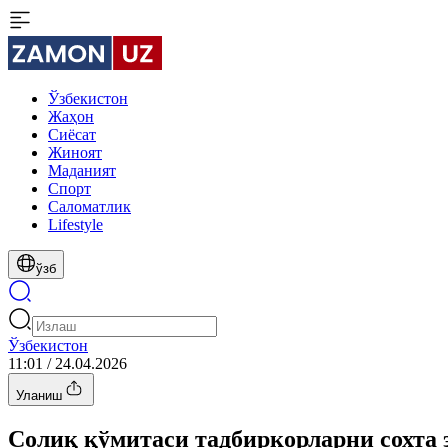
Ўзбекистон
Жаҳон
Сиёсат
Жиноят
Маданият
Спорт
Cаломатлик
Lifestyle
ўзб
Ўзбекистон
11:01 / 24.04.2026
Уланиш
Солиқ қўмитаси тадбиркорларни сохта 