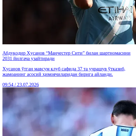
Абдуқодир Ҳусанов “Манчестер Сити” билан шартномасини
2031 йилгача узайтиради
Ҳусанов ўтган мавсум клуб сафида 37 та учрашув ўтказиб,
жамоанинг асосий ҳимоячиларидан бирига айланди.
09:54 / 23.07.2026