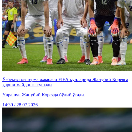
Ўзбекистон терма жамоаси FIFА кунларида Жанубий Кореяга
қарши майдонга тушади
Учрашув Жанубий Кореяда бўлиб ўтади.
14:39 / 28.07.2026