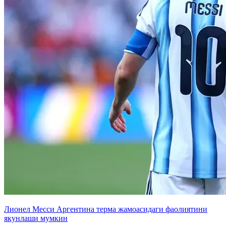
Лионел Месси Аргентина терма жамоасидаги фаолиятини
якунлаши мумкин