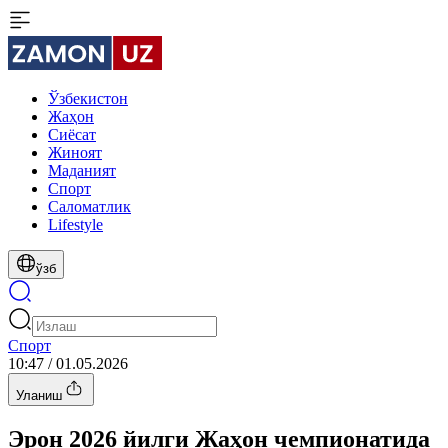
Ўзбекистон
Жаҳон
Сиёсат
Жиноят
Маданият
Спорт
Cаломатлик
Lifestyle
ўзб
Спорт
10:47 / 01.05.2026
Уланиш
Эрон 2026 йилги Жаҳон чемпионатида