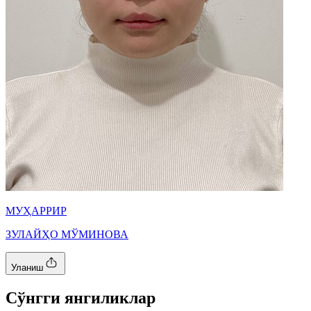
МУҲАРРИР
ЗУЛАЙҲО МЎМИНОВА
Уланиш
Cўнгги янгиликлар