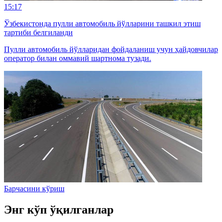
15:17
Ўзбекистонда пулли автомобиль йўлларини ташкил этиш
тартиби белгиланди
Пулли автомобиль йўлларидан фойдаланиш учун ҳайдовчилар
оператор билан оммавий шартнома тузади.
Барчасини кўриш
Энг кўп ўқилганлар