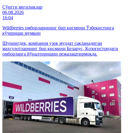
Cўнгги янгиликлар
06.08.2026
16:04
Wildberries омборларининг бир қисмини Ўзбекистонга
кўчириши мумкин
Шунингдек, компания узоқ муддат сақланадиган
маҳсулотларнинг бир қисмини Беларус, Қозоғистондаги
омборларга йўналтиришни режалаштирмоқда.