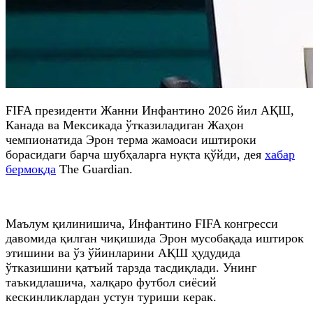
FIFA президенти Жанни Инфантино 2026 йил АҚШ,
Канада ва Мексикада ўтказиладиган Жаҳон
чемпионатида Эрон терма жамоаси иштироки
борасидаги барча шубҳаларга нуқта қўйди, дея
хабар
бермоқда
The Guardian.
Маълум қилинишича, Инфантино FIFA конгресси
давомида қилган чиқишида Эрон мусобақада иштирок
этишини ва ўз ўйинларини АҚШ ҳудудида
ўтказишини қатъий тарзда тасдиқлади. Унинг
таъкидлашича, халқаро футбол сиёсий
кескинликлардан устун туриши керак.