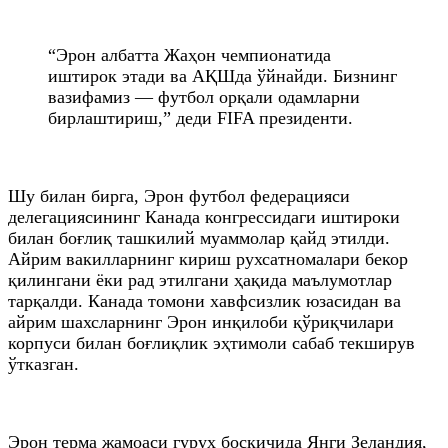
“Эрон албатта Жаҳон чемпионатида
иштирок этади ва АҚШда ўйнайди. Бизнинг
вазифамиз — футбол орқали одамларни
бирлаштириш,” деди FIFA президенти.
Шу билан бирга, Эрон футбол федерацияси
делегациясининг Канада конгрессидаги иштироки
билан боғлиқ ташкилий муаммолар қайд этилди.
Айрим вакилларнинг кириш рухсатномалари бекор
қилингани ёки рад этилгани ҳақида маълумотлар
тарқалди. Канада томони хавфсизлик юзасидан ва
айрим шахсларнинг Эрон инқилоби қўриқчилари
корпуси билан боғлиқлик эҳтимоли сабаб текширув
ўтказган.
Эрон терма жамоаси гуруҳ босқичида Янги Зеландия,