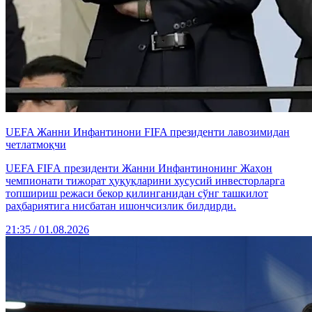
UEFA Жанни Инфантинони FIFA президенти лавозимидан
четлатмоқчи
UEFA FIFА президенти Жанни Инфантинонинг Жаҳон
чемпионати тижорат ҳуқуқларини хусусий инвесторларга
топшириш режаси бекор қилинганидан сўнг ташкилот
раҳбариятига нисбатан ишончсизлик билдирди.
21:35 / 01.08.2026