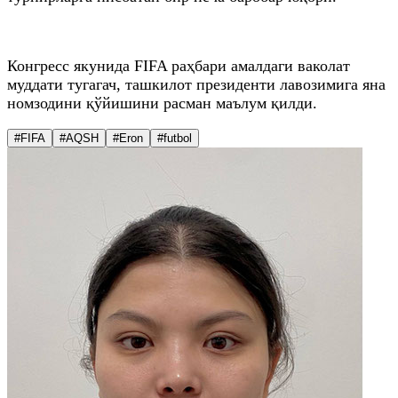
Конгресс якунида FIFA раҳбари амалдаги ваколат
муддати тугагач, ташкилот президенти лавозимига яна
номзодини қўйишини расман маълум қилди.
#FIFA
#AQSH
#Eron
#futbol