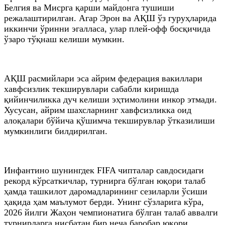
Белгия ва Мисрга қарши майдонга тушиши
режалаштирилган. Агар Эрон ва АҚШ ўз гуруҳларида
иккинчи ўринни эгалласа, улар плей-офф босқичида
ўзаро тўқнаш келиши мумкин.
АҚШ расмийлари эса айрим федерация вакиллари
хавфсизлик текширувлари сабабли киришда
қийинчиликка дуч келиши эҳтимолини инкор этмади.
Хусусан, айрим шахсларнинг хавфсизликка оид
алоқалари бўйича қўшимча текширувлар ўтказилиши
мумкинлиги билдирилган.
Инфантино шунингдек FIFA чипталар савдосидаги
рекорд кўрсаткичлар, турнирга бўлган юқори талаб
ҳамда ташкилот даромадларининг сезиларли ўсиши
ҳақида ҳам маълумот берди. Унинг сўзларига кўра,
2026 йилги Жаҳон чемпионатига бўлган талаб аввалги
турнирларга нисбатан бир неча баробар юқори.