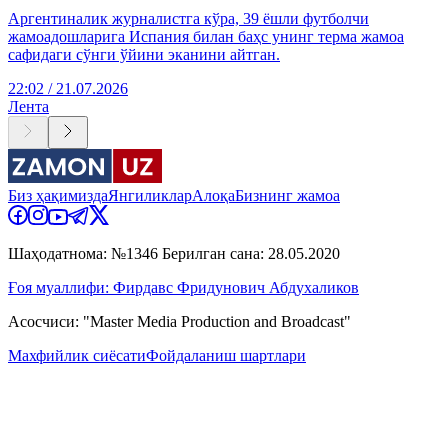
Аргентиналик журналистга кўра, 39 ёшли футболчи
жамоадошларига Испания билан баҳс унинг терма жамоа
сафидаги сўнги ўйини эканини айтган.
22:02 / 21.07.2026
Лента
Биз ҳақимизда
Янгиликлар
Алоқа
Бизнинг жамоа
Шаҳодатнома: №1346 Берилган сана: 28.05.2020
Ғоя муаллифи: Фирдавс Фридунович Абдухаликов
Асосчиси: "Master Media Production and Broadcast"
Махфийлик сиёсати
Фойдаланиш шартлари