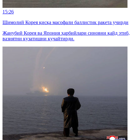
15:26
Шимолий Корея қисқа масофали баллистик ракета учирди
Жанубий Корея ва Япония ҳарбийлари синовни қайд этиб,
вазиятни кузатишни кучайтирди.