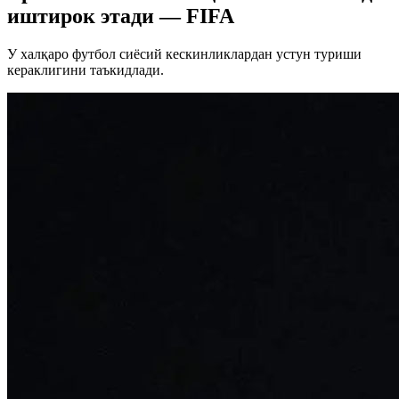
иштирок этади — FIFA
У халқаро футбол сиёсий кескинликлардан устун туриши
кераклигини таъкидлади.