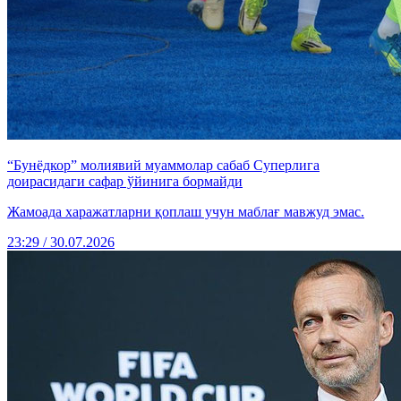
“Бунёдкор” молиявий муаммолар сабаб Суперлига
доирасидаги сафар ўйинига бормайди
Жамоада харажатларни қоплаш учун маблағ мавжуд эмас.
23:29 / 30.07.2026