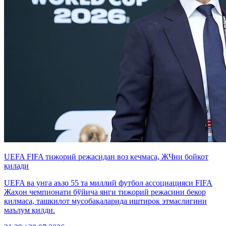
UEFA FIFA тижорий режасидан воз кечмаса, ЖЧни бойкот
қилади
UEFA ва унга аъзо 55 та миллий футбол ассоциацияси FIFA
Жаҳон чемпионати бўйича янги тижорий режасини бекор
қилмаса, ташкилот мусобақаларида иштирок этмаслигини
маълум қилди.