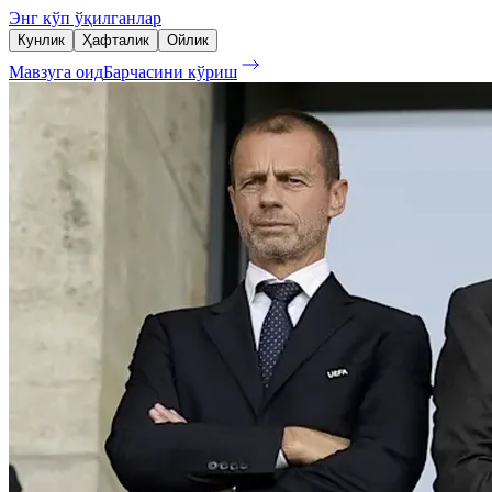
Энг кўп ўқилганлар
Кунлик
Ҳафталик
Ойлик
Мавзуга оид
Барчасини кўриш