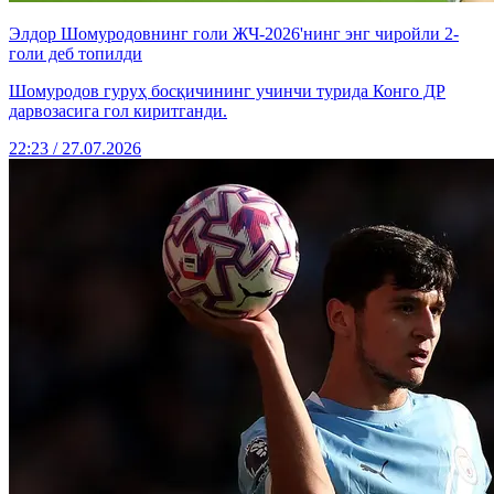
Элдор Шомуродовнинг голи ЖЧ-2026'нинг энг чиройли 2-
голи деб топилди
Шомуродов гуруҳ босқичининг учинчи турида Конго ДР
дарвозасига гол киритганди.
22:23 / 27.07.2026