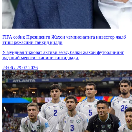
FIFA собиқ Президенти Жаҳон чемпионатига инвестор жалб
этиш режасини танқид қилди
У мундиал тижорат активи эмас, балки жаҳон футболининг
маданий мероси эканини таъкидлади.
23:06 / 29.07.2026