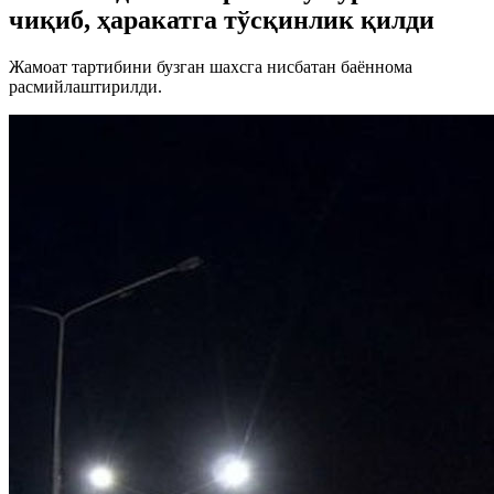
чиқиб, ҳаракатга тўсқинлик қилди
Жамоат тартибини бузган шахсга нисбатан баённома
расмийлаштирилди.