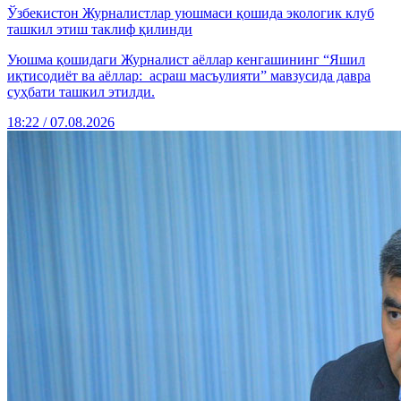
Ўзбекистон Журналистлар уюшмаси қошида экологик клуб
ташкил этиш таклиф қилинди
Уюшма қошидаги Журналист аёллар кенгашининг “Яшил
иқтисодиёт ва аёллар: асраш масъулияти” мавзусида давра
суҳбати ташкил этилди.
18:22 / 07.08.2026