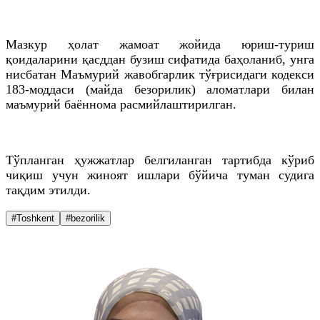
Мазкур ҳолат жамоат жойида юриш-туриш
қоидаларини қасддан бузиш сифатида баҳоланиб, унга
нисбатан Маъмурий жавобгарлик тўғрисидаги кодекси
183-моддаси (майда безорилик) аломатлари билан
маъмурий баённома расмийлаштирилган.
Тўпланган ҳужжатлар белгиланган тартибда кўриб
чиқиш учун жиноят ишлари бўйича туман судига
тақдим этилди.
#Toshkent
#bezorilik