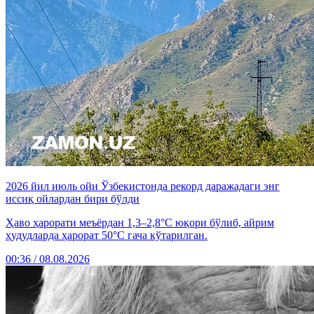
2026 йил июль ойи Ўзбекистонда рекорд даражадаги энг
иссиқ ойлардан бири бўлди
Ҳаво ҳарорати меъёрдан 1,3–2,8°C юқори бўлиб, айрим
ҳудудларда ҳарорат 50°C гача кўтарилган.
00:36 / 08.08.2026