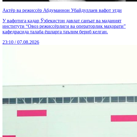
Актёр ва режиссёр Абдуманнон Убайдуллаев вафот этди
У вафотига қадар Ўзбекистон давлат санъат ва маданият
институти “Овоз режиссёрлиги ва операторлик маҳорати”
кафедрасида талаба ёшларга таълим бериб келган.
23:10 / 07.08.2026