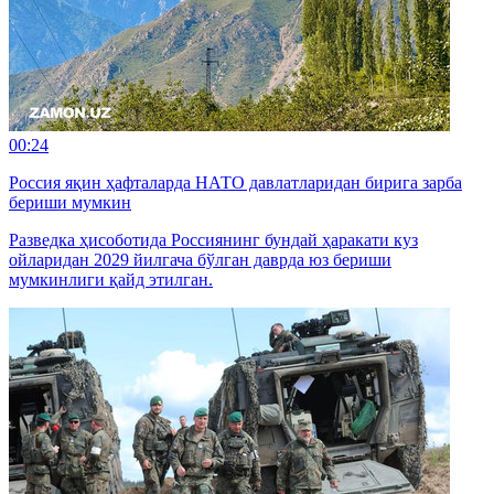
00:24
Россия яқин ҳафталарда НАТО давлатларидан бирига зарба
бериши мумкин
Разведка ҳисоботида Россиянинг бундай ҳаракати куз
ойларидан 2029 йилгача бўлган даврда юз бериши
мумкинлиги қайд этилган.