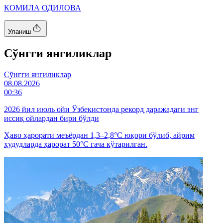
КОМИЛА ОДИЛОВА
Уланиш
Cўнгги янгиликлар
Cўнгги янгиликлар
08.08.2026
00:36
2026 йил июль ойи Ўзбекистонда рекорд даражадаги энг
иссиқ ойлардан бири бўлди
Ҳаво ҳарорати меъёрдан 1,3–2,8°C юқори бўлиб, айрим
ҳудудларда ҳарорат 50°C гача кўтарилган.