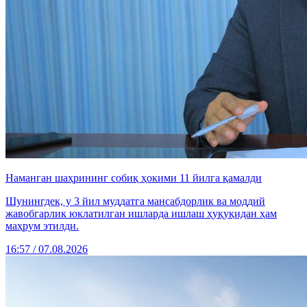
Наманган шаҳрининг собиқ ҳокими 11 йилга қамалди
Шунингдек, у 3 йил муддатга мансабдорлик ва моддий
жавобгарлик юклатилган ишларда ишлаш ҳуқуқидан ҳам
маҳрум этилди.
16:57 / 07.08.2026