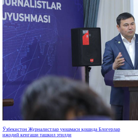
Ўзбекистон Журналистлар уюшмаси қошида Блогерлар
ижодий кенгаши ташкил этилди