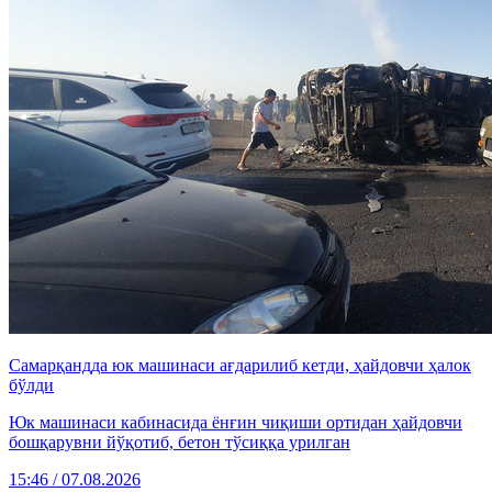
Самарқандда юк машинаси ағдарилиб кетди, ҳайдовчи ҳалок
бўлди
Юк машинаси кабинасида ёнғин чиқиши ортидан ҳайдовчи
бошқарувни йўқотиб, бетон тўсиққа урилган
15:46 / 07.08.2026