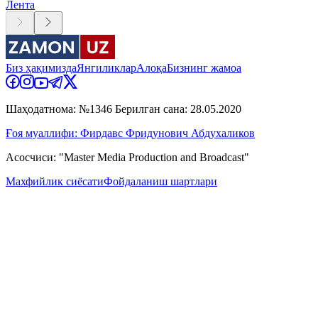
Лента
Биз ҳақимизда
Янгиликлар
Алоқа
Бизнинг жамоа
Шаҳодатнома: №1346 Берилган сана: 28.05.2020
Ғоя муаллифи: Фирдавс Фридунович Абдухаликов
Асосчиси: "Master Media Production and Broadcast"
Махфийлик сиёсати
Фойдаланиш шартлари