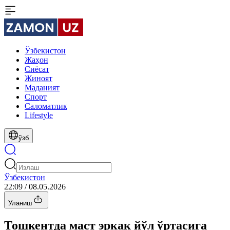
Ўзбекистон
Жаҳон
Сиёсат
Жиноят
Маданият
Спорт
Cаломатлик
Lifestyle
ўзб
Ўзбекистон
22:09 / 08.05.2026
Уланиш
Тошкентда маст эркак йўл ўртасига