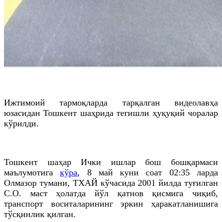
Ижтимоий тармоқларда тарқалган видеолавҳа
юзасидан Тошкент шаҳрида тегишли ҳуқуқий чоралар
кўрилди.
Тошкент шаҳар Ички ишлар бош бошқармаси
маълумотига
кўра
, 8 май куни соат 02:35 ларда
Олмазор тумани, ТХАЙ кўчасида 2001 йилда туғилган
С.О. маст ҳолатда йўл қатнов қисмига чиқиб,
транспорт воситаларининг эркин ҳаракатланишига
тўсқинлик қилган.