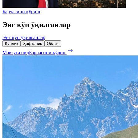
Барчасини кўриш
Энг кўп ўқилганлар
Энг кўп ўқилганлар
Кунлик
Ҳафталик
Ойлик
Мавзуга оид
Барчасини кўриш