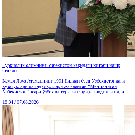
Туркиялик олимнинг Ўзбекистон ҳақидаги китоби нашр
этилди
Кемал Явуз Атаманнинг 1991 йилдан буён Ўзбекистондаги
кузатувлари ва тадқиқотлари жамланган “Мен таниган
Ўзбекистон” асари ўзбек ва турк тилларида тақдим этилди.
18:34 / 07.08.2026