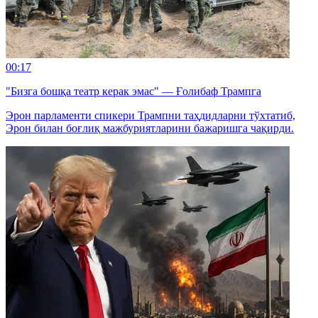
00:17
"Бизга бошқа театр керак эмас" — Ғолибаф Трампга
Эрон парламенти спикери Трампни таҳдидларни тўхтатиб,
Эрон билан боғлиқ мажбуриятларини бажаришга чақирди.