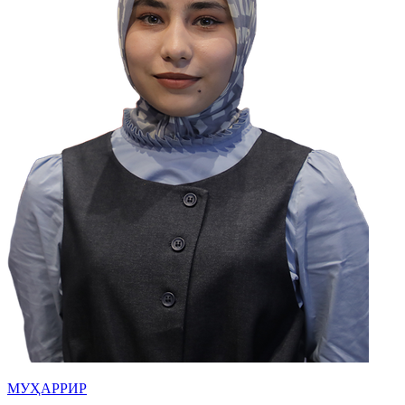
МУҲАРРИР