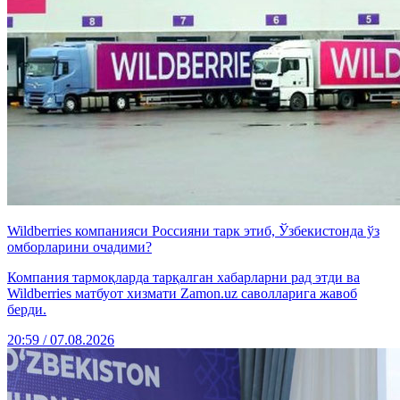
Wildberries компанияси Россияни тарк этиб, Ўзбекистонда ўз
омборларини очадими?
Компания тармоқларда тарқалган хабарларни рад этди ва
Wildberries матбуот хизмати Zamon.uz саволларига жавоб
берди.
20:59 / 07.08.2026