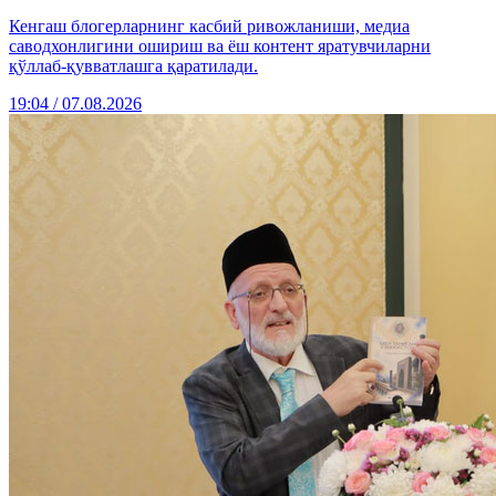
Кенгаш блогерларнинг касбий ривожланиши, медиа
саводхонлигини ошириш ва ёш контент яратувчиларни
қўллаб-қувватлашга қаратилади.
19:04 / 07.08.2026