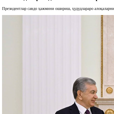
Президентлар савдо ҳажмини ошириш, ҳудудлараро алоқаларн