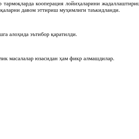
р тармоқларда кооперация лойиҳаларини жадаллаштири
оқаларни давом эттириш муҳимлиги таъкидланди.
га алоҳида эътибор қаратилди.
олик масалалар юзасидан ҳам фикр алмашдилар.