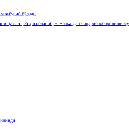
и мажбурий бўлади
ни бузган деб ҳисобланиб, мамлакатдан чиқариб юборилиши м
қилинди