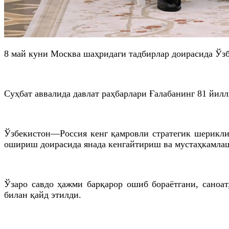
8 май куни Москва шаҳридаги тадбирлар доирасида Ўз
Суҳбат аввалида давлат раҳбарлари Ғалабанинг 81 йил
Ўзбекистон—Россия кенг қамровли стратегик шерикли
ошириш доирасида янада кенгайтириш ва мустаҳкамлаш
Ўзаро савдо ҳажми барқарор ошиб бораётгани, саноат
билан қайд этилди.