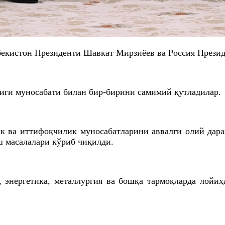
бекистон Президенти Шавкат Мирзиёев ва Россия Прези
лиги муносабати билан бир-бирини самимий қутладилар.
к ва иттифоқчилик муносабатларини аввалги олий дар
 масалалари кўриб чиқилди.
, энергетика, металлургия ва бошқа тармоқларда лой