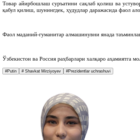
Товар айирбошлаш суръатини сақлаб қолиш ва устуво
қабул қилиш, шунингдек, ҳудудлар даражасида фаол ал
Фаол маданий-гуманитар алмашинувни янада таъминлаш
Ўзбекистон ва Россия раҳбарлари халқаро аҳамиятга м
#Putin
# Shavkat Mirziyoyev
#Prezidentlar uchrashuvi