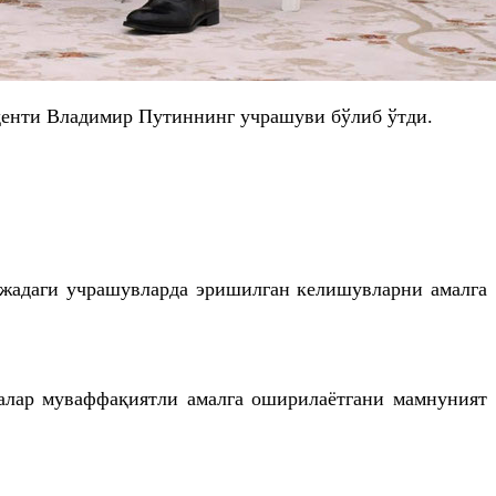
денти Владимир Путиннинг учрашуви бўлиб ўтди.
ажадаги учрашувларда эришилган келишувларни амалга
иҳалар муваффақиятли амалга оширилаётгани мамнуният