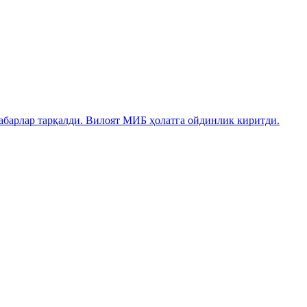
абарлар тарқалди. Вилоят МИБ ҳолатга ойдинлик киритди.