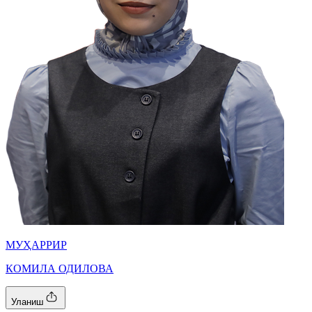
МУҲАРРИР
КОМИЛА ОДИЛОВА
Уланиш