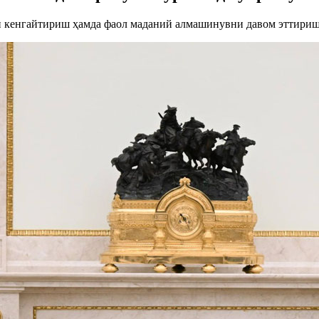
и кенгайтириш ҳамда фаол маданий алмашинувни давом эттири