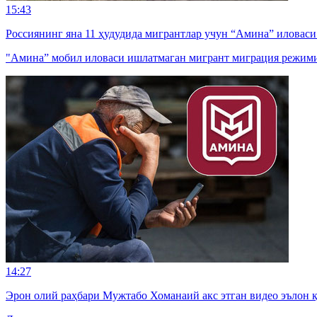
15:43
Россиянинг яна 11 ҳудудида мигрантлар учун “Амина” иловас
"Амина” мобил иловаси ишлатмаган мигрант миграция режими
14:27
Эрон олий раҳбари Мужтабо Хоманаий акс этган видео эълон 