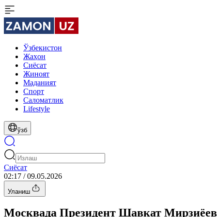
Ўзбекистон
Жаҳон
Сиёсат
Жиноят
Маданият
Спорт
Cаломатлик
Lifestyle
ўзб
Сиёсат
02:17 / 09.05.2026
Уланиш
Москвада Президент Шавкат Мирзиёев 