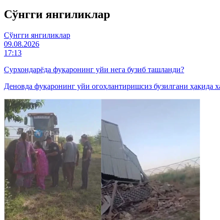
Cўнгги янгиликлар
Cўнгги янгиликлар
09.08.2026
17:13
Сурхондарёда фуқаронинг уйи нега бузиб ташланди?
Деновда фуқаронинг уйи огоҳлантиришсиз бузилгани ҳақида х